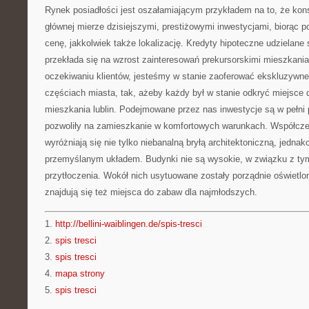
Rynek posiadłości jest oszałamiającym przykładem na to, że kon
głównej mierze dzisiejszymi, prestiżowymi inwestycjami, biorąc p
cenę, jakkolwiek także lokalizację. Kredyty hipoteczne udzielane 
przekłada się na wzrost zainteresowań prekursorskimi mieszkani
oczekiwaniu klientów, jesteśmy w stanie zaoferować ekskluzywne
częściach miasta, tak, ażeby każdy był w stanie odkryć miejsce 
mieszkania lublin. Podejmowane przez nas inwestycje są w pełni
pozwoliły na zamieszkanie w komfortowych warunkach. Współcze
wyróżniają się nie tylko niebanalną bryłą architektoniczną, jedna
przemyślanym układem. Budynki nie są wysokie, w związku z ty
przytłoczenia. Wokół nich usytuowane zostały porządnie oświetlone
znajdują się też miejsca do zabaw dla najmłodszych.
1.
http://bellini-waiblingen.de/spis-tresci
2.
spis tresci
3.
spis tresci
4.
mapa strony
5.
spis tresci