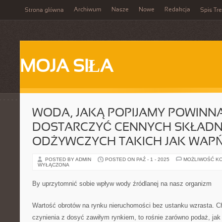
Archiwum
Nasze
Nowe
Redakcja
Strona główna
Spis Tre
MOJA SIŁA
WODA, JAKĄ POPIJAMY POWINN
DOSTARCZYĆ CENNYCH SKŁAD
ODŻYWCZYCH TAKICH JAK WAP
POSTED BY ADMIN
POSTED ON PAŹ - 1 - 2025
MOŻLIWOŚĆ K
WYŁĄCZONA
By uprzytomnić sobie wpływ wody źródlanej na nasz organizm
Wartość obrotów na rynku nieruchomości bez ustanku wzrasta. C
czynienia z dosyć zawiłym rynkiem, to rośnie zarówno podaż, jak