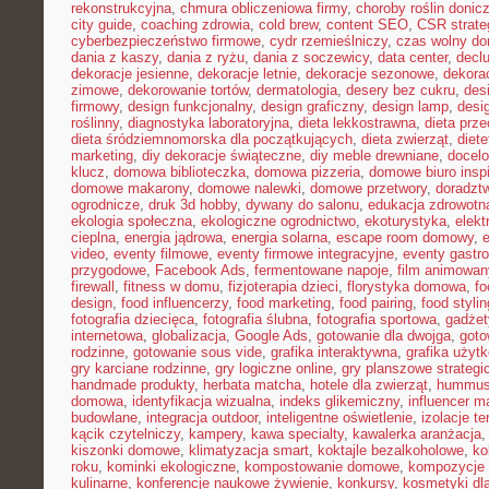
rekonstrukcyjna
,
chmura obliczeniowa firmy
,
choroby roślin doni
city guide
,
coaching zdrowia
,
cold brew
,
content SEO
,
CSR strate
cyberbezpieczeństwo firmowe
,
cydr rzemieślniczy
,
czas wolny do
dania z kaszy
,
dania z ryżu
,
dania z soczewicy
,
data center
,
declu
dekoracje jesienne
,
dekoracje letnie
,
dekoracje sezonowe
,
dekora
zimowe
,
dekorowanie tortów
,
dermatologia
,
desery bez cukru
,
des
firmowy
,
design funkcjonalny
,
design graficzny
,
design lamp
,
desi
roślinny
,
diagnostyka laboratoryjna
,
dieta lekkostrawna
,
dieta prz
dieta śródziemnomorska dla początkujących
,
dieta zwierząt
,
diet
marketing
,
diy dekoracje świąteczne
,
diy meble drewniane
,
docelo
klucz
,
domowa biblioteczka
,
domowa pizzeria
,
domowe biuro inspi
domowe makarony
,
domowe nalewki
,
domowe przetwory
,
doradzt
ogrodnicze
,
druk 3d hobby
,
dywany do salonu
,
edukacja zdrowotn
ekologia społeczna
,
ekologiczne ogrodnictwo
,
ekoturystyka
,
elekt
cieplna
,
energia jądrowa
,
energia solarna
,
escape room domowy
,
video
,
eventy filmowe
,
eventy firmowe integracyjne
,
eventy gastr
przygodowe
,
Facebook Ads
,
fermentowane napoje
,
film animowan
firewall
,
fitness w domu
,
fizjoterapia dzieci
,
florystyka domowa
,
fo
design
,
food influencerzy
,
food marketing
,
food pairing
,
food stylin
fotografia dziecięca
,
fotografia ślubna
,
fotografia sportowa
,
gadżet
internetowa
,
globalizacja
,
Google Ads
,
gotowanie dla dwojga
,
goto
rodzinne
,
gotowanie sous vide
,
grafika interaktywna
,
grafika użyt
gry karciane rodzinne
,
gry logiczne online
,
gry planszowe strategi
handmade produkty
,
herbata matcha
,
hotele dla zwierząt
,
hummus
domowa
,
identyfikacja wizualna
,
indeks glikemiczny
,
influencer m
budowlane
,
integracja outdoor
,
inteligentne oświetlenie
,
izolacje t
kącik czytelniczy
,
kampery
,
kawa specialty
,
kawalerka aranżacja
kiszonki domowe
,
klimatyzacja smart
,
koktajle bezalkoholowe
,
ko
roku
,
kominki ekologiczne
,
kompostowanie domowe
,
kompozycje 
kulinarne
,
konferencje naukowe żywienie
,
konkursy
,
kosmetyki dla