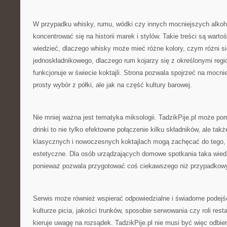
W przypadku whisky, rumu, wódki czy innych mocniejszych alkoh
koncentrować się na historii marek i stylów. Takie treści są warto
wiedzieć, dlaczego whisky może mieć różne kolory, czym różni si
jednoskładnikowego, dlaczego rum kojarzy się z określonymi regi
funkcjonuje w świecie koktajli. Strona pozwala spojrzeć na mocnie
prosty wybór z półki, ale jak na część kultury barowej.
Nie mniej ważna jest tematyka miksologii. TadzikPije.pl może p
drinki to nie tylko efektowne połączenie kilku składników, ale tak
klasycznych i nowoczesnych koktajlach mogą zachęcać do tego, 
estetyczne. Dla osób urządzających domowe spotkania taka wied
ponieważ pozwala przygotować coś ciekawszego niż przypadkow
Serwis może również wspierać odpowiedzialne i świadome podejśc
kulturze picia, jakości trunków, sposobie serwowania czy roli resta
kieruje uwagę na rozsądek. TadzikPije.pl nie musi być więc odbie