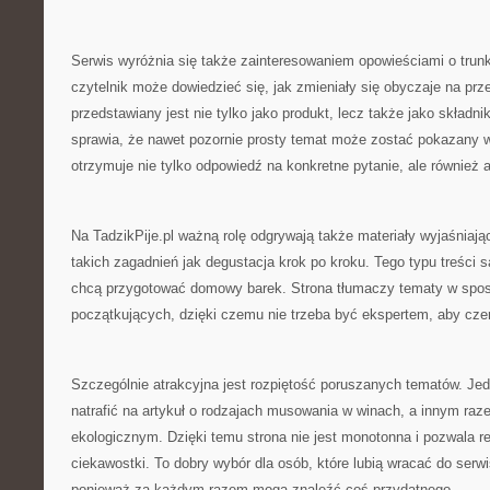
Serwis wyróżnia się także zainteresowaniem opowieściami o trunk
czytelnik może dowiedzieć się, jak zmieniały się obyczaje na przes
przedstawiany jest nie tylko jako produkt, lecz także jako składni
sprawia, że nawet pozornie prosty temat może zostać pokazany w
otrzymuje nie tylko odpowiedź na konkretne pytanie, ale również 
Na TadzikPije.pl ważną rolę odgrywają także materiały wyjaśniaj
takich zagadnień jak degustacja krok po kroku. Tego typu treści s
chcą przygotować domowy barek. Strona tłumaczy tematy w spos
początkujących, dzięki czemu nie trzeba być ekspertem, aby czer
Szczególnie atrakcyjna jest rozpiętość poruszanych tematów. Je
natrafić na artykuł o rodzajach musowania w winach, a innym raz
ekologicznym. Dzięki temu strona nie jest monotonna i pozwala r
ciekawostki. To dobry wybór dla osób, które lubią wracać do ser
ponieważ za każdym razem mogą znaleźć coś przydatnego.