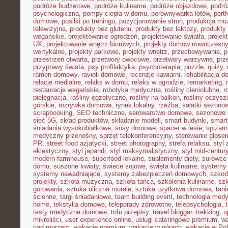
podróże budżetowe
,
podróże kulinarne
,
podróże objazdowe
,
podró
psychologiczna
,
pompy ciepła w domu
,
porównywarka lotów
,
portf
domowe
,
posiłki po treningu
,
pozycjonowanie stron
,
produkcja mu
telewizyjna
,
produkty bez glutenu
,
produkty bez laktozy
,
produkty 
wegańskie
,
projektowanie ogrodzeń
,
projektowanie światła
,
projek
UX
,
projektowanie wnętrz biurowych
,
projekty domów nowoczesn
wertykalne
,
projekty parkowe
,
projekty wnętrz
,
przechowywanie
,
p
przestrzeń otwarta
,
przetwory owocowe
,
przetwory warzywne
,
prz
przyprawy świata
,
psy profilaktyka
,
psychoterapia
,
puzzle
,
quizy
,
ramen domowy
,
ravioli domowe
,
recenzje kawiarni
,
rehabilitacja 
relacje medialne
,
relaks w domu
,
relaks w ogrodzie
,
remarketing
,
restauracje wegańskie
,
robotyka medyczna
,
rośliny cieniolubne
,
r
pielęgnacja
,
rośliny egzotyczne
,
rośliny na balkon
,
rośliny oczysz
górskie
,
rozrywka domowa
,
rynek lokalny
,
rzeźba
,
sałatki sezono
scrapbooking
,
SEO techniczne
,
serowarstwo domowe
,
sezonowe
sieć 5G
,
skład produktów
,
składanie modeli
,
smart budynki
,
smart
śniadania wysokobiałkowe
,
sosy domowe
,
spacer w lesie
,
spiżar
medyczny przenośny
,
sprzęt telekonferencyjny
,
sterowanie głose
PR
,
street food azjatycki
,
street photography
,
strefa relaksu
,
styl 
eklektyczny
,
styl japandi
,
styl maksymalistyczny
,
styl mid-centur
modern farmhouse
,
superfood lokalne
,
suplementy diety
,
surowce 
domu
,
suszone kwiaty
,
świece sojowe
,
święta kulinarne
,
systemy
systemy nawadniające
,
systemy zabezpieczeń domowych
,
szkodn
projekty
,
szkoła muzyczna
,
szkoła tańca
,
szkolenia kulinarne
,
szk
gotowania
,
sztuka uliczna murale
,
sztuka użytkowa domowa
,
tan
ścienne
,
targi śniadaniowe
,
team building event
,
technologia med
home
,
tekstylia domowe
,
teleporady zdrowotne
,
telepsychologia
,
testy medyczne domowe
,
tofu przepisy
,
travel blogger
,
trekking
,
u
mikroliści
,
user experience online
,
usługi cateringowe premium
,
w
nad morzem
,
wakacje premium
,
wakacje w górach
,
wakacje w Po