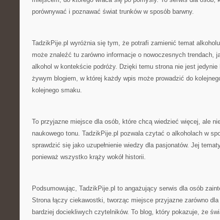
porównywać i poznawać świat trunków w sposób barwny.
TadzikPije.pl wyróżnia się tym, że potrafi zamienić temat alkoholu 
może znaleźć tu zarówno informacje o nowoczesnych trendach, jak
alkohol w kontekście podróży. Dzięki temu strona nie jest jedynie
żywym blogiem, w której każdy wpis może prowadzić do kolejnego py
kolejnego smaku.
To przyjazne miejsce dla osób, które chcą wiedzieć więcej, ale n
naukowego tonu. TadzikPije.pl pozwala czytać o alkoholach w s
sprawdzić się jako uzupełnienie wiedzy dla pasjonatów. Jej tematy
ponieważ wszystko krąży wokół historii.
Podsumowując, TadzikPije.pl to angażujący serwis dla osób zain
Strona łączy ciekawostki, tworząc miejsce przyjazne zarówno dla 
bardziej dociekliwych czytelników. To blog, który pokazuje, że świa