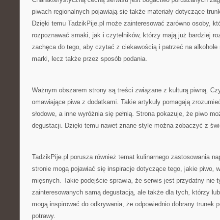
piwach regionalnych pojawiają się także materiały dotyczące trun
Dzięki temu TadzikPije.pl może zainteresować zarówno osoby, któ
rozpoznawać smaki, jak i czytelników, którzy mają już bardziej r
zachęca do tego, aby czytać z ciekawością i patrzeć na alkohole 
marki, lecz także przez sposób podania.
Ważnym obszarem strony są treści związane z kulturą piwną. Czyt
omawiające piwa z dodatkami. Takie artykuły pomagają zrozumieć
słodowe, a inne wyróżnia się pełnią. Strona pokazuje, że piwo m
degustacji. Dzięki temu nawet znane style można zobaczyć z świ
TadzikPije.pl porusza również temat kulinarnego zastosowania n
stronie mogą pojawiać się inspiracje dotyczące tego, jakie piwo, w
mięsnych. Takie podejście sprawia, że serwis jest przydatny nie t
zainteresowanych samą degustacją, ale także dla tych, którzy lu
mogą inspirować do odkrywania, że odpowiednio dobrany trunek po
potrawy.