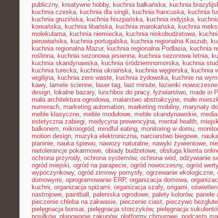
publiczny
,
kreatywne hobby
,
kuchnia bałkańska
,
kuchnia brazylijs
kuchnia czeska
,
kuchnia dla singli
,
kuchnia francuska
,
kuchnia fu
kuchnia gruzińska
,
kuchnia hiszpańska
,
kuchnia indyjska
,
kuchni
koreańska
,
kuchnia libańska
,
kuchnia marokańska
,
kuchnia mek
molekularna
,
kuchnia niemiecka
,
kuchnia niskobudżetowa
,
kuchni
peruwiańska
,
kuchnia portugalska
,
kuchnia regionalna Kaszub
,
ku
kuchnia regionalna Mazur
,
kuchnia regionalna Podlasia
,
kuchnia r
roślinna
,
kuchnia sezonowa jesienna
,
kuchnia sezonowa letnia
,
k
kuchnia skandynawska
,
kuchnia śródziemnomorska
,
kuchnia stu
kuchnia turecka
,
kuchnia ukraińska
,
kuchnia węgierska
,
kuchnia 
wigilijna
,
kuchnia zero waste
,
kuchnia żydowska
,
kuchnie na wymi
kawy
,
lamele ścienne
,
laser tag
,
last minute
,
łazienki nowoczesne
design
,
lokalne bazary
,
lunchbox do pracy
,
łyżwiarstwo
,
made in P
mała architektura ogrodowa
,
malarstwo abstrakcyjne
,
małe miesz
numerach
,
marketing automation
,
marketing mobilny
,
marynaty d
meble klasyczne
,
meble modułowe
,
meble skandynawskie
,
media
estetyczna zabiegi
,
medycyna prewencyjna
,
mental health
,
miejsk
balkonem
,
mikroogród
,
mindful eating
,
monitoring w domu
,
monito
motion design
,
muzyka elektroniczna
,
narciarstwo biegowe
,
nauka
pianinie
,
nauka śpiewu
,
nawozy naturalne
,
nawyki żywieniowe
,
ni
nietolerancje pokarmowe
,
obiady budżetowe
,
obsługa klienta onlin
ochrona przyrody
,
ochrona systemów
,
ochrona wód
,
odżywianie s
ogród miejski
,
ogród na parapecie
,
ogród nowoczesny
,
ogród wert
wypoczynkowy
,
ogród zimowy pomysły
,
ogrzewanie ekologiczne
,
domowymi
,
oprogramowanie ERP
,
organizacja domowa
,
organizac
kuchni
,
organizacja spiżarni
,
organizacja szafy
,
origami
,
oświetle
nastrojowe
,
paintball
,
paleniska ogrodowe
,
palety kolorów
,
panele 
pieczenie chleba na zakwasie
,
pieczenie ciast
,
pieczywo bezglut
pielęgnacja bonsai
,
pielęgnacja storczyków
,
pielęgnacja sukulent
posiłków
,
planowanie zakupów
,
platformy chmurowe
,
podcasts ma