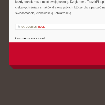
każdy trunek może mieć swoją funkcję. Dzięki temu TadzikPije.pl
ciekawych świata smaków dla wszystkich, którzy chcą patrzeć na
świadomością, ciekawością i otwartością.
CATEGORIES:
ROLKI
Comments are closed.