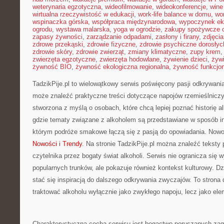
weterynaria egzotyczna
,
wideofilmowanie
,
wideokonferencje
,
wine
wirtualna rzeczywistość w edukacji
,
work-life balance w domu
,
wo
wspinaczka górska
,
współpraca międzynarodowa
,
wypoczynek ek
ogrodu
,
wystawa malarska
,
yoga w ogrodzie
,
zakupy spożywcze o
zapasy żywności
,
zarządzanie odpadami
,
zasłony i firany
,
zdjęci
zdrowe przekąski
,
zdrowie fizyczne
,
zdrowie psychiczne dorosłyc
zdrowie skóry
,
zdrowie zwierząt
,
zmiany klimatyczne
,
zupy krem
zwierzęta egzotyczne
,
zwierzęta hodowlane
,
żywienie dzieci
,
żyw
żywność BIO
,
żywność ekologiczna regionalna
,
żywność funkcjo
TadzikPije.pl to wielowątkowy serwis poświęcony pasji odkrywan
może znaleźć praktyczne treści dotyczące napojów rzemieślniczy
stworzona z myślą o osobach, które chcą lepiej poznać historię al
gdzie tematy związane z alkoholem są przedstawiane w sposób in
którym podróże smakowe łączą się z pasją do opowiadania. Nowośc
Nowości i Trendy
. Na stronie TadzikPije.pl można znaleźć teksty
czytelnika przez bogaty świat alkoholi. Serwis nie ogranicza się 
popularnych trunków, ale pokazuje również kontekst kulturowy. D
stać się inspiracją do dalszego odkrywania zwyczajów. To strona d
traktować alkoholu wyłącznie jako zwykłego napoju, lecz jako elem
Charakterystyczną cechą serwisu jest bogactwo poruszanych zag