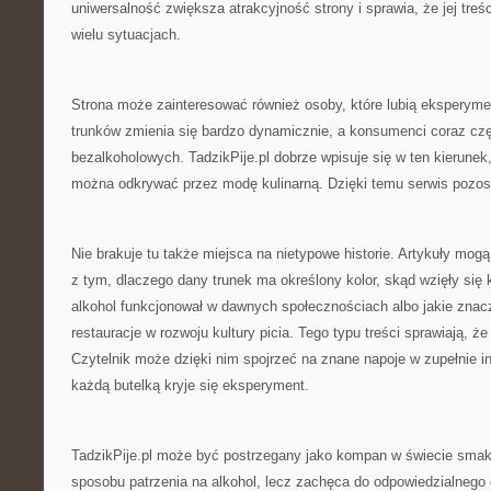
uniwersalność zwiększa atrakcyjność strony i sprawia, że jej tr
wielu sytuacjach.
Strona może zainteresować również osoby, które lubią eksperym
trunków zmienia się bardzo dynamicznie, a konsumenci coraz czę
bezalkoholowych. TadzikPije.pl dobrze wpisuje się w ten kierunek
można odkrywać przez modę kulinarną. Dzięki temu serwis pozost
Nie brakuje tu także miejsca na nietypowe historie. Artykuły mo
z tym, dlaczego dany trunek ma określony kolor, skąd wzięły się 
alkohol funkcjonował w dawnych społecznościach albo jakie znacz
restauracje w rozwoju kultury picia. Tego typu treści sprawiają, że
Czytelnik może dzięki nim spojrzeć na znane napoje w zupełnie i
każdą butelką kryje się eksperyment.
TadzikPije.pl może być postrzegany jako kompan w świecie smak
sposobu patrzenia na alkohol, lecz zachęca do odpowiedzialnego