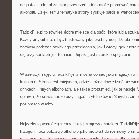
degustacji, ale także jako przestrzeń, która może promować bardzi
alkoholu. Dzięki temu tematyka strony zyskuje bardziej wartościo
TadzikPije.pl to również dobre miejsce dla osób, które lubią szuk
Każdy artykuł może być traktowany jako osobny esej. Dzięki tem
zarówno podczas szybkiego przeglądania, jak i wtedy, gdy czytel
się przy konkretnym temacie. Jej siłą jest szerokie spojrzenie.
W szerszym ujęciu TadzikPije.pl można opisać jako magazyn o tr
kulinarne. Strona jest miejscem, gdzie można dowiedzieć się więce
drinkach i innych alkoholach, ale także zrozumieć, jak te napoje 
sprawia, że serwis może przyciągać czytelników o różnych zaint
poziomach wiedzy.
Największą wartością strony jest jej blogowy charakter. TadzikPij
kategorii, lecz pokazuje alkohole jako pretekst do rozmowy o s
miejscem, do którego wraca się po pomysły. To serwis dla osób, k