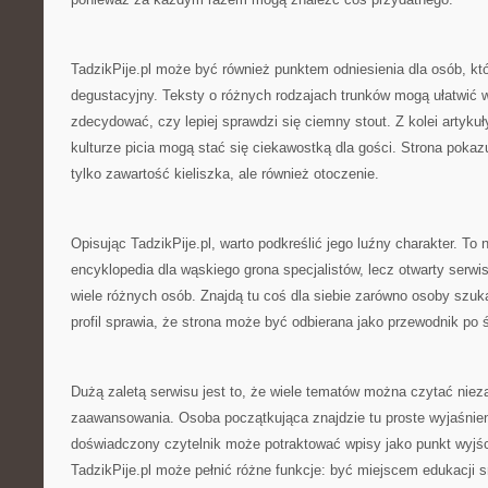
TadzikPije.pl może być również punktem odniesienia dla osób, któ
degustacyjny. Teksty o różnych rodzajach trunków mogą ułatwić w
zdecydować, czy lepiej sprawdzi się ciemny stout. Z kolei artykuły
kulturze picia mogą stać się ciekawostką dla gości. Strona pokazu
tylko zawartość kieliszka, ale również otoczenie.
Opisując TadzikPije.pl, warto podkreślić jego luźny charakter. To 
encyklopedia dla wąskiego grona specjalistów, lecz otwarty serwi
wiele różnych osób. Znajdą tu coś dla siebie zarówno osoby szuka
profil sprawia, że strona może być odbierana jako przewodnik po ś
Dużą zaletą serwisu jest to, że wiele tematów można czytać niez
zaawansowania. Osoba początkująca znajdzie tu proste wyjaśnieni
doświadczony czytelnik może potraktować wpisy jako punkt wyjśc
TadzikPije.pl może pełnić różne funkcje: być miejscem edukacji