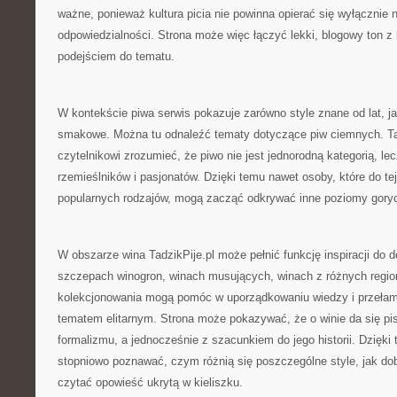
ważne, ponieważ kultura picia nie powinna opierać się wyłącznie na
odpowiedzialności. Strona może więc łączyć lekki, blogowy ton 
podejściem do tematu.
W kontekście piwa serwis pokazuje zarówno style znane od lat, 
smakowe. Można tu odnaleźć tematy dotyczące piw ciemnych. T
czytelnikowi zrozumieć, że piwo nie jest jednorodną kategorią, lec
rzemieślników i pasjonatów. Dzięki temu nawet osoby, które do tej 
popularnych rodzajów, mogą zacząć odkrywać inne poziomy goryc
W obszarze wina TadzikPije.pl może pełnić funkcję inspiracji do de
szczepach winogron, winach musujących, winach z różnych regi
kolekcjonowania mogą pomóc w uporządkowaniu wiedzy i przełama
tematem elitarnym. Strona może pokazywać, że o winie da się p
formalizmu, a jednocześnie z szacunkiem do jego historii. Dzięki
stopniowo poznawać, czym różnią się poszczególne style, jak dobi
czytać opowieść ukrytą w kieliszku.