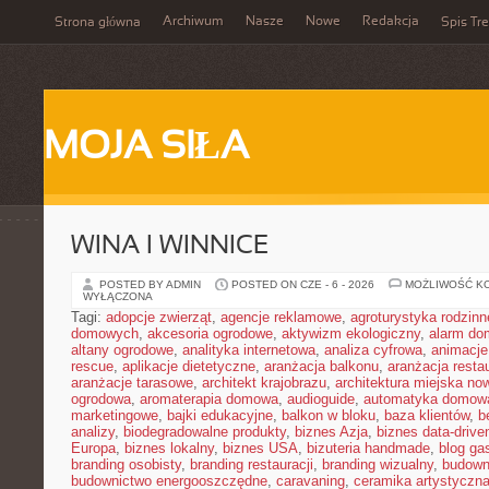
Archiwum
Nasze
Nowe
Redakcja
Strona główna
Spis Tre
MOJA SIŁA
WINA I WINNICE
POSTED BY ADMIN
POSTED ON CZE - 6 - 2026
MOŻLIWOŚĆ K
WYŁĄCZONA
Tagi:
adopcje zwierząt
,
agencje reklamowe
,
agroturystyka rodzinn
domowych
,
akcesoria ogrodowe
,
aktywizm ekologiczny
,
alarm d
altany ogrodowe
,
analityka internetowa
,
analiza cyfrowa
,
animacje
rescue
,
aplikacje dietetyczne
,
aranżacja balkonu
,
aranżacja restau
aranżacje tarasowe
,
architekt krajobrazu
,
architektura miejska n
ogrodowa
,
aromaterapia domowa
,
audioguide
,
automatyka domow
marketingowe
,
bajki edukacyjne
,
balkon w bloku
,
baza klientów
,
b
analizy
,
biodegradowalne produkty
,
biznes Azja
,
biznes data-drive
Europa
,
biznes lokalny
,
biznes USA
,
bizuteria handmade
,
blog ga
branding osobisty
,
branding restauracji
,
branding wizualny
,
budown
budownictwo energooszczędne
,
caravaning
,
ceramika artystyczn