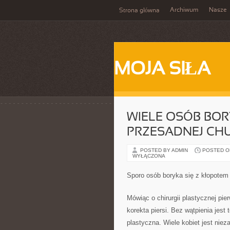
Archiwum
Nasze
Strona główna
MOJA SIŁA
WIELE OSÓB BOR
PRZESADNEJ CH
POSTED BY ADMIN
POSTED ON 
WYŁĄCZONA
Sporo osób boryka się z kłopotem 
Mówiąc o chirurgii plastycznej pie
korekta piersi. Bez wątpienia jest 
plastyczna. Wiele kobiet jest niez