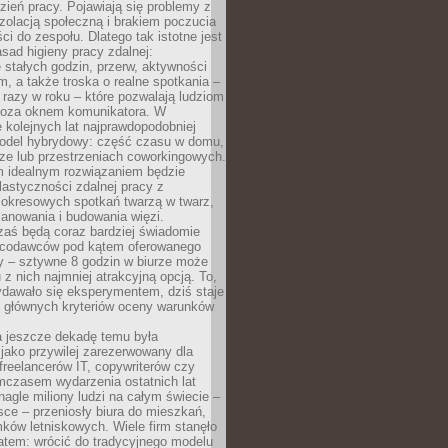
ień pracy. Pojawiają się problemy z
zolacją społeczną i brakiem poczucia
ci do zespołu. Dlatego tak istotne jest
sad higieny pracy zdalnej:
stałych godzin, przerw, aktywności
, a także troska o realne spotkania –
 razy w roku – które pozwalają ludziom
poza oknem komunikatora. W
 kolejnych lat najprawdopodobniej
 model hybrydowy: część czasu w domu,
ze lub przestrzeniach coworkingowych.
rm idealnym rozwiązaniem będzie
lastyczności zdalnej pracy z
 okresowych spotkań twarzą w twarz,
anowania i budowania więzi.
zaś będą coraz bardziej świadomie
acodawców pod kątem oferowanego
y – sztywne 8 godzin w biurze może
u z nich najmniej atrakcyjną opcją. To,
ydawało się eksperymentem, dziś staje
z głównych kryteriów oceny warunków
a jeszcze dekadę temu była
jako przywilej zarezerwowany dla
 freelancerów IT, copywriterów czy
mczasem wydarzenia ostatnich lat
 nagle miliony ludzi na całym świecie –
ce – przeniosły biura do mieszkań,
ków letniskowych. Wiele firm stanęło
atem: wrócić do tradycyjnego modelu