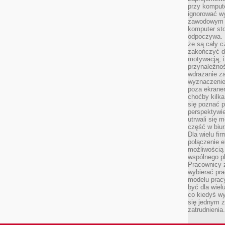
przy komput
ignorować w
zawodowym a
komputer st
odpoczywa. 
że są cały c
zakończyć dz
motywacją, i
przynależnoś
wdrażanie za
wyznaczenie 
poza ekranem
choćby kilka
się poznać 
perspektywie
utrwali się
część w biur
Dla wielu fi
połączenie e
możliwością
wspólnego pl
Pracownicy 
wybierać pr
modelu prac
być dla wiel
co kiedyś w
się jednym 
zatrudnienia.