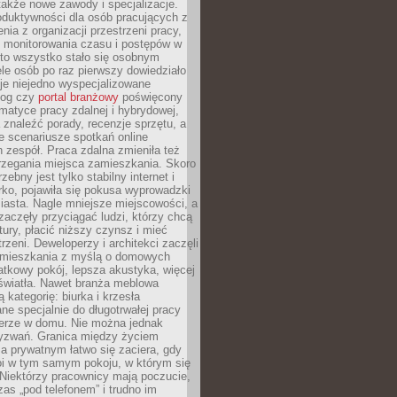
 także nowe zawody i specjalizacje.
oduktywności dla osób pracujących z
nia z organizacji przestrzeni pracy,
o monitorowania czasu i postępów w
 to wszystko stało się osobnym
le osób po raz pierwszy dowiedziało
ieje niejedno wyspecjalizowane
log czy
portal branżowy
poświęcony
matyce pracy zdalnej i hybrydowej,
znaleźć porady, recenzje sprzętu, a
e scenariusze spotkań online
h zespół. Praca zdalna zmieniła też
rzegania miejsca zamieszkania. Skoro
zebny jest tylko stabilny internet i
ko, pojawiła się pokusa wyprowadzki
iasta. Nagle mniejsze miejscowości, a
zaczęły przyciągać ludzi, którzy chcą
atury, płacić niższy czynsz i mieć
trzeni. Deweloperzy i architekci zaczęli
 mieszkania z myślą o domowych
atkowy pokój, lepsza akustyka, więcej
 światła. Nawet branża meblowa
 kategorię: biurka i krzesła
ne specjalnie do długotrwałej pracy
erze w domu. Nie można jednak
yzwań. Granica między życiem
 prywatnym łatwo się zaciera, gdy
oi w tym samym pokoju, w którym się
Niektórzy pracownicy mają poczucie,
zas „pod telefonem” i trudno im