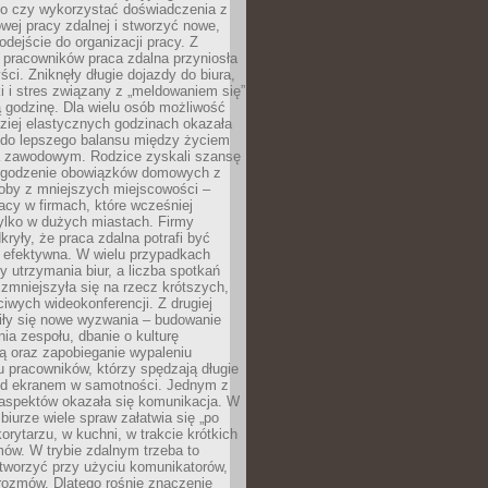
go czy wykorzystać doświadczenia z
ej pracy zdalnej i stworzyć nowe,
dejście do organizacji pracy. Z
 pracowników praca zdalna przyniosła
ści. Zniknęły długie dojazdy do biura,
i i stres związany z „meldowaniem się”
 godzinę. Dla wielu osób możliwość
ziej elastycznych godzinach okazała
 do lepszego balansu między życiem
 zawodowym. Rodzice zyskali szansę
ogodzenie obowiązków domowych z
soby z mniejszych miejscowości –
acy w firmach, które wcześniej
tylko w dużych miastach. Firmy
kryły, że praca zdalna potrafi być
 efektywna. W wielu przypadkach
y utrzymania biur, a liczba spotkań
 zmniejszyła się na rzecz krótszych,
ściwych wideokonferencji. Z drugiej
iły się nowe wyzwania – budowanie
a zespołu, dbanie o kulturę
ą oraz zapobieganie wypaleniu
pracowników, którzy spędzają długie
ed ekranem w samotności. Jednym z
aspektów okazała się komunikacja. W
biurze wiele spraw załatwia się „po
korytarzu, w kuchni, w trakcie krótkich
ów. W trybie zdalnym trzeba to
tworzyć przy użyciu komunikatorów,
orozmów. Dlatego rośnie znaczenie