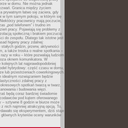
erze w domu. Nie można jednak
yzwań. Granica między życiem
 prywatnym łatwo się zaciera, gdy
oi w tym samym pokoju, w którym się
Niektórzy pracownicy mają poczucie,
zas „pod telefonem” i trudno im
ień pracy. Pojawiają się problemy z
zolacją społeczną i brakiem poczucia
ci do zespołu. Dlatego tak istotne jest
sad higieny pracy zdalnej:
stałych godzin, przerw, aktywności
, a także troska o realne spotkania –
 razy w roku – które pozwalają ludziom
poza oknem komunikatora. W
 kolejnych lat najprawdopodobniej
 model hybrydowy: część czasu w domu,
ze lub przestrzeniach coworkingowych.
rm idealnym rozwiązaniem będzie
lastyczności zdalnej pracy z
 okresowych spotkań twarzą w twarz,
anowania i budowania więzi.
zaś będą coraz bardziej świadomie
acodawców pod kątem oferowanego
y – sztywne 8 godzin w biurze może
u z nich najmniej atrakcyjną opcją. To,
ydawało się eksperymentem, dziś staje
z głównych kryteriów oceny warunków