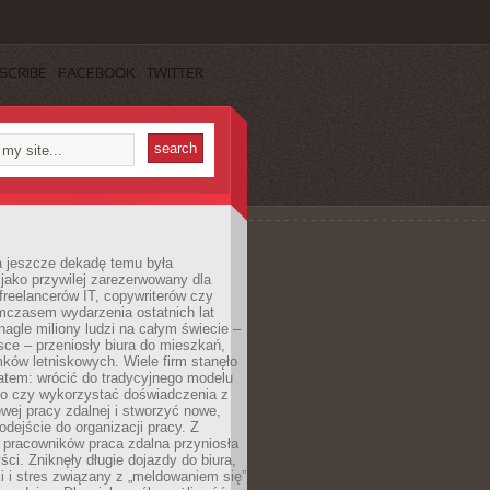
SCRIBE
FACEBOOK
TWITTER
a jeszcze dekadę temu była
jako przywilej zarezerwowany dla
 freelancerów IT, copywriterów czy
mczasem wydarzenia ostatnich lat
 nagle miliony ludzi na całym świecie –
ce – przeniosły biura do mieszkań,
ków letniskowych. Wiele firm stanęło
atem: wrócić do tradycyjnego modelu
go czy wykorzystać doświadczenia z
ej pracy zdalnej i stworzyć nowe,
dejście do organizacji pracy. Z
 pracowników praca zdalna przyniosła
ści. Zniknęły długie dojazdy do biura,
i i stres związany z „meldowaniem się”