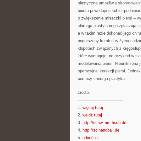
plastyczna umożliwia skorygowanie
biustu powoduje u kobiet podniesi
o zwiększenie miseczki piersi – w
chirurga plastycznego zgłaszają si
a w takim razie dokonać jego chiru
pogorszony komfort w życiu codzi
kłopotach związanych z kręgosłupe
które wymagają, na przykład w sku
modelowania piersi. Nieunikniona 
operacyjnej korekcji piersi. Jedna
pomocy chirurga plastyka.
źródło:
———————————
1.
więcej tutaj
2.
wejdź tutaj
3.
http://schwimm-fisch.de
4.
http://sclhandball.de
5.
odnośnik