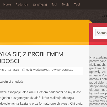
Nowe
Redakcja
Tagi
Twoje
Tagi
Spis Treści
SUB
YKA SIĘ Z PROBLEMEM
Praca zdaln
UDOŚCI
postrzegana 
nielicznych:
grafików. Ty
WIELE
SIE - 15 - 2025
MOŻLIWOŚĆ KOMENTOWANIA
ZOSTAŁA
sprawiły, że
OSÓB
BORYKA
w tym w Pols
SIĘ
domów i dom
Z
zbytniej chudości
przed dylem
PROBLEMEM
PRZESADNEJ
stacjonarne
CHUDOŚCI
okresu masow
rwsze asocjacje jakie wielu ludziom nadchodzi na myśl jest
hybrydowe po
perspektywy
to jedna z częstszych działań, które realizuje chirurgia
szereg korzy
adowolonych z kształtu oraz formatu swoich piersi. Chirurgia
poranne kork