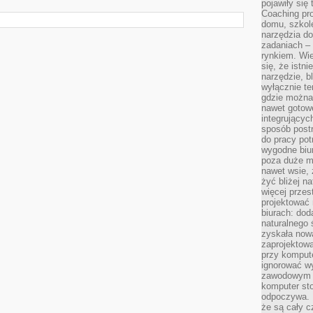
pojawiły się
Coaching pr
domu, szkole
narzędzia d
zadaniach –
rynkiem. Wie
się, że istn
narzędzie, b
wyłącznie te
gdzie można 
nawet gotow
integrującyc
sposób post
do pracy potr
wygodne biur
poza duże m
nawet wsie, 
żyć bliżej n
więcej przes
projektować
biurach: dod
naturalnego
zyskała nową
zaprojektowa
przy komput
ignorować w
zawodowym a
komputer st
odpoczywa. 
że są cały c