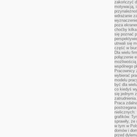
zakończyć dz
motywacją, i
przynależnoś
wdrażanie za
wyznaczenie 
poza ekranem
choćby kilka
się poznać 
perspektywie
utrwali się
część w biur
Dla wielu fi
połączenie e
możliwością
wspólnego pl
Pracownicy 
wybierać pr
modelu prac
być dla wiel
co kiedyś w
się jednym 
zatrudnienia.
Praca zdaln
postrzegana 
nielicznych:
grafików. Ty
sprawiły, że
w tym w Pols
domów i dom
przed dylem