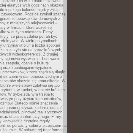
 godzinę. Dla wielu osób możliwość
ziej elastycznych godzinach okazała
 do lepszego balansu między życiem
 zawodowym. Rodzice zyskali szansę
ogodzenie obowiązków domowych z
soby z mniejszych miejscowości –
acy w firmach, które wcześniej
tylko w dużych miastach. Firmy
kryły, że praca zdalna potrafi być
 efektywna. W wielu przypadkach
y utrzymania biur, a liczba spotkań
 zmniejszyła się na rzecz krótszych,
ściwych wideokonferencji. Z drugiej
iły się nowe wyzwania – budowanie
a zespołu, dbanie o kulturę
ą oraz zapobieganie wypaleniu
pracowników, którzy spędzają długie
ed ekranem w samotności. Jednym z
aspektów okazała się komunikacja. W
biurze wiele spraw załatwia się „po
korytarzu, w kuchni, w trakcie krótkich
ów. W trybie zdalnym trzeba to
tworzyć przy użyciu komunikatorów,
orozmów. Dlatego rośnie znaczenie
ad: jasno opisywać zadania, ustalać
dzialności, pilnować realistycznych
nikać chaosu informacyjnego. Firmy,
iły wprowadzić czytelne reguły
online, poradziły sobie z przejściem na
użo lepiej. W połowie tej transformacji