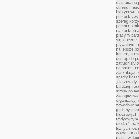
stacjonarne
okresu masow
hybrydowe po
perspektywy
szereg korzy
poranne kork
na konkretną
pracy w bard
się kluczem
prywatnym a
na lepsze p
karierą, a o
dostęp do pr
zatrudniały 
natomiast od
zaskakująco
spadły koszt
„dla zasady”
bardziej tre
strony pojaw
zaangażowani
organizacyjn
zawodowemu 
godziny prz
kluczowych 
tradycyjnym 
drodze”: na 
luźnych rozm
wszystko od
maili i wide