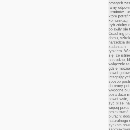
prostych zas
ramy odpowie
terminów i u
które potraf
komunikacji 
tryb zdalny d
pojawiły się
Coaching pr
domu, szkole
narzędzia d
zadaniach –
rynkiem. Wie
się, że istn
narzędzie, b
wyłącznie te
gdzie można 
nawet gotow
integrującyc
sposób post
do pracy potr
wygodne biur
poza duże m
nawet wsie, 
żyć bliżej n
więcej przes
projektować
biurach: dod
naturalnego
zyskała nową
zaprojektowa