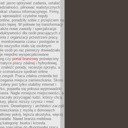
ad: jasno opisywać zadania, ustalać
dzialności, pilnować realistycznych
nikać chaosu informacyjnego. Firmy,
iły wprowadzić czytelne reguły
online, poradziły sobie z przejściem na
użo lepiej. W połowie tej transformacji
 także nowe zawody i specjalizacje.
oduktywności dla osób pracujących z
nia z organizacji przestrzeni pracy,
o monitorowania czasu i postępów w
 to wszystko stało się osobnym
le osób po raz pierwszy dowiedziało
ieje niejedno wyspecjalizowane
log czy
portal branżowy
poświęcony
matyce pracy zdalnej i hybrydowej,
znaleźć porady, recenzje sprzętu, a
e scenariusze spotkań online
h zespół. Praca zdalna zmieniła też
rzegania miejsca zamieszkania. Skoro
zebny jest tylko stabilny internet i
ko, pojawiła się pokusa wyprowadzki
iasta. Nagle mniejsze miejscowości, a
zaczęły przyciągać ludzi, którzy chcą
atury, płacić niższy czynsz i mieć
trzeni. Deweloperzy i architekci zaczęli
 mieszkania z myślą o domowych
atkowy pokój, lepsza akustyka, więcej
 światła. Nawet branża meblowa
 kategorię: biurka i krzesła
ne specjalnie do długotrwałej pracy