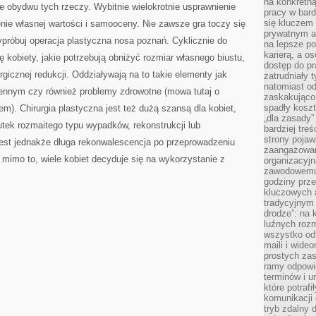
na konkretną
 obydwu tych rzeczy. Wybitnie wielokrotnie usprawnienie
pracy w bard
się kluczem
enie własnej wartości i samooceny. Nie zawsze gra toczy się
prywatnym a
ypróbuj operacja plastyczna nosa poznań. Cyklicznie do
na lepsze p
karierą, a o
ę kobiety, jakie potrzebują obniżyć rozmiar własnego biustu,
dostęp do pr
rgicznej redukcji. Oddziaływają na to takie elementy jak
zatrudniały 
natomiast od
ennym czy również problemy zdrowotne (mowa tutaj o
zaskakująco
spadły koszt
m). Chirurgia plastyczna jest też dużą szansą dla kobiet,
„dla zasady”
tek rozmaitego typu wypadków, rekonstrukcji lub
bardziej tre
strony pojaw
jest jednakże długa rekonwalescencja po przeprowadzeniu
zaangażowani
k mimo to, wiele kobiet decyduje się na wykorzystanie z
organizacyjn
zawodowemu 
godziny prz
kluczowych 
tradycyjnym 
drodze”: na 
luźnych rozm
wszystko od
maili i wide
prostych zas
ramy odpowie
terminów i u
które potraf
komunikacji 
tryb zdalny d