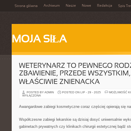
Archiwum
Nasze
Nowe
Redakcja
Strona główna
Spis Tre
MOJA SIŁA
WETERYNARZ TO PEWNEGO ROD
ZBAWIENIE, PRZEDE WSZYSTKIM,
WŁAŚCIWIE ZNIENACKA
POSTED BY ADMIN
POSTED ON LIP - 29 - 2025
MOŻLIWOŚĆ 
WYŁĄCZONA
Awangardowe zabiegi kosmetyczne coraz częściej opierają się na
Współczesne zabiegi lekarskie są dzisiaj dosyć uniwersalnie wy
gabinetach prywatnych czy klinikach chirurgii estetycznej bądź s