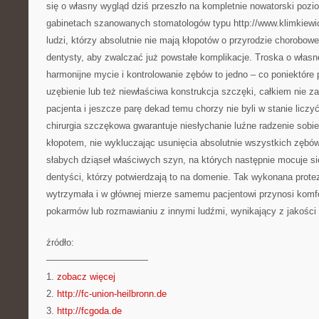
się o własny wygląd dziś przeszło na kompletnie nowatorski pozi
gabinetach szanowanych stomatologów typu http://www.klimkiewic
ludzi, którzy absolutnie nie mają kłopotów o przyrodzie chorobow
dentysty, aby zwalczać już powstałe komplikacje. Troska o własn
harmonijne mycie i kontrolowanie zębów to jedno – co poniektóre
uzębienie lub też niewłaściwa konstrukcja szczęki, całkiem nie 
pacjenta i jeszcze parę dekad temu chorzy nie byli w stanie licz
chirurgia szczękowa gwarantuje niesłychanie luźne radzenie sob
kłopotem, nie wykluczając usunięcia absolutnie wszystkich zębów
słabych dziąseł właściwych szyn, na których następnie mocuje si
dentyści, którzy potwierdzają to na domenie. Tak wykonana prote
wytrzymała i w głównej mierze samemu pacjentowi przynosi komf
pokarmów lub rozmawianiu z innymi ludźmi, wynikający z jakości 
źródło:
———————————
1.
zobacz więcej
2.
http://fc-union-heilbronn.de
3.
http://fcgoda.de