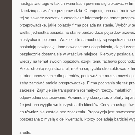
następstwie tego w takich warunkach powinno się ulokować w firmę
dziedziną są właśnie przeprowadzki. Oferuje się ona na stronie w
tej są zawarte wszystkie zasadnicze informacje na temat przepro
przeprowadzkę, jakie pojazdy firma posiada na stanie. Wybór w tej
wielki, jednostka posiada na stanie bardzo dużo pojazdów przewo
niesłychanie pojemne. Wszelkie te samochody są współczesne i
posiadają nawigację i inne nowoczesne udogodnienia, dzięki czem
bezpiecznie dostaną się w właściwe miejsce. Kierowcy posiadają
wiedzy na temat swoich pojazdów, dzięki temu fachowo podchod
Przez stronkę rogalstrans.pl, można się rychło skontaktować z fi
istotne uproszczenie dla petentów, ponieważ nie muszą nawet o
żeby zamówić śmigłą przeprowadzkę. Firma pochłania się też p
zakresie. Zajmuje się transportem rozmaitych rzeczy, malutkich i
odpowiednio dostosowane. Powinno się skorzystać z oferty tej zna
że jest ona wyjątkowo korzystna dla klientów. Ceny za usługi rów
co również nie zostaje bez znaczenia. Propozycja jest nowoczesn
poszerzana z myślą o delikwentach, którzy posiadają bardziej w
źródło: