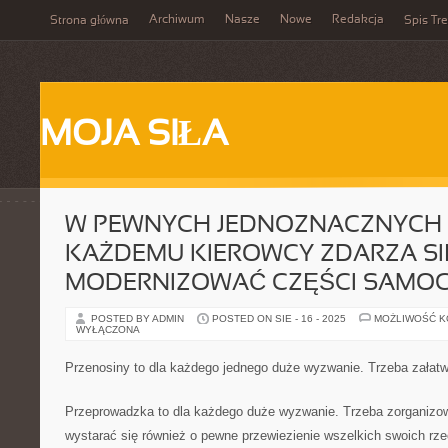
Archiwum
Nasze
Nowe
Redakcja
Strona główna
Spis Tre
MOJA SIŁA
W PEWNYCH JEDNOZNACZNYCH
KAŻDEMU KIEROWCY ZDARZA SI
MODERNIZOWAĆ CZĘŚCI SAM
POSTED BY ADMIN
POSTED ON SIE - 16 - 2025
MOŻLIWOŚĆ 
WYŁĄCZONA
Przenosiny to dla każdego jednego duże wyzwanie. Trzeba załatw
Przeprowadzka to dla każdego duże wyzwanie. Trzeba zorganizow
wystarać się również o pewne przewiezienie wszelkich swoich r