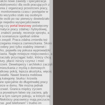
 także nowe zawody i specjalizacje.
oduktywności dla osób pracujących z
nia z organizacji przestrzeni pracy,
o monitorowania czasu i postępów w
 to wszystko stało się osobnym
le osób po raz pierwszy dowiedziało
ieje niejedno wyspecjalizowane
log czy
portal branżowy
poświęcony
matyce pracy zdalnej i hybrydowej,
znaleźć porady, recenzje sprzętu, a
e scenariusze spotkań online
h zespół. Praca zdalna zmieniła też
rzegania miejsca zamieszkania. Skoro
zebny jest tylko stabilny internet i
ko, pojawiła się pokusa wyprowadzki
iasta. Nagle mniejsze miejscowości, a
zaczęły przyciągać ludzi, którzy chcą
atury, płacić niższy czynsz i mieć
trzeni. Deweloperzy i architekci zaczęli
 mieszkania z myślą o domowych
atkowy pokój, lepsza akustyka, więcej
 światła. Nawet branża meblowa
 kategorię: biurka i krzesła
ne specjalnie do długotrwałej pracy
erze w domu. Nie można jednak
yzwań. Granica między życiem
 prywatnym łatwo się zaciera, gdy
oi w tym samym pokoju, w którym się
Niektórzy pracownicy mają poczucie,
zas „pod telefonem” i trudno im