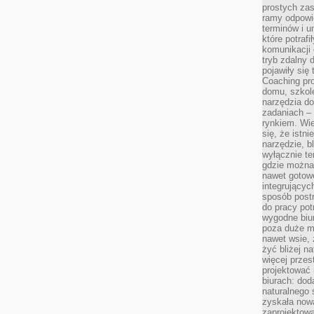
prostych zas
ramy odpowie
terminów i u
które potraf
komunikacji 
tryb zdalny d
pojawiły się
Coaching pr
domu, szkole
narzędzia d
zadaniach –
rynkiem. Wie
się, że istn
narzędzie, b
wyłącznie te
gdzie można 
nawet gotow
integrującyc
sposób post
do pracy potr
wygodne biur
poza duże m
nawet wsie, 
żyć bliżej n
więcej przes
projektować
biurach: dod
naturalnego
zyskała nową
zaprojektowa