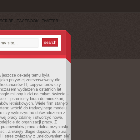
SCRIBE
FACEBOOK
TWITTER
a jeszcze dekadę temu była
jako przywilej zarezerwowany dla
 freelancerów IT, copywriterów czy
mczasem wydarzenia ostatnich lat
 nagle miliony ludzi na całym świecie –
ce – przeniosły biura do mieszkań,
ków letniskowych. Wiele firm stanęło
atem: wrócić do tradycyjnego modelu
go czy wykorzystać doświadczenia z
ej pracy zdalnej i stworzyć nowe,
dejście do organizacji pracy. Z
 pracowników praca zdalna przyniosła
ści. Zniknęły długie dojazdy do biura,
i i stres związany z „meldowaniem się”