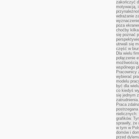
zakończyć dz
motywacją, i
przynależnoś
wdrażanie za
wyznaczenie 
poza ekranem
choćby kilka
się poznać 
perspektywie
utrwali się
część w biur
Dla wielu fi
połączenie e
możliwością
wspólnego pl
Pracownicy 
wybierać pr
modelu prac
być dla wiel
co kiedyś w
się jednym 
zatrudnienia.
Praca zdaln
postrzegana 
nielicznych:
grafików. Ty
sprawiły, że
w tym w Pols
domów i dom
przed dylem