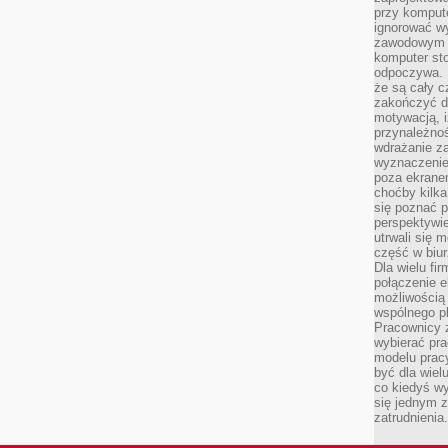
przy komput
ignorować w
zawodowym a
komputer st
odpoczywa. 
że są cały c
zakończyć dz
motywacją, i
przynależnoś
wdrażanie za
wyznaczenie 
poza ekranem
choćby kilka
się poznać 
perspektywie
utrwali się
część w biur
Dla wielu fi
połączenie e
możliwością
wspólnego pl
Pracownicy 
wybierać pr
modelu prac
być dla wiel
co kiedyś w
się jednym 
zatrudnienia.