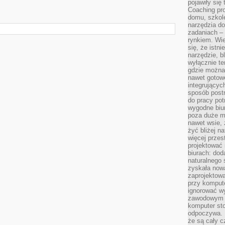
pojawiły się
Coaching pr
domu, szkole
narzędzia d
zadaniach –
rynkiem. Wie
się, że istn
narzędzie, b
wyłącznie te
gdzie można 
nawet gotow
integrującyc
sposób post
do pracy potr
wygodne biur
poza duże m
nawet wsie, 
żyć bliżej n
więcej przes
projektować
biurach: dod
naturalnego
zyskała nową
zaprojektowa
przy komput
ignorować w
zawodowym a
komputer st
odpoczywa. 
że są cały c