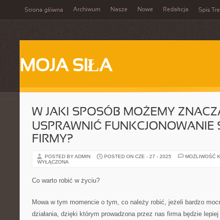
Archiwum
Nasze
Nowe
Redakcja
Strona główna
Spis Tre
MOJA SIŁA
W JAKI SPOSÓB MOŻEMY ZNAC
USPRAWNIĆ FUNKCJONOWANIE 
FIRMY?
POSTED BY ADMIN
POSTED ON CZE - 27 - 2025
MOŻLIWOŚĆ 
WYŁĄCZONA
Co warto robić w życiu?
Mowa w tym momencie o tym, co należy robić, jeżeli bardzo mocn
działania, dzięki którym prowadzona przez nas firma będzie lepie