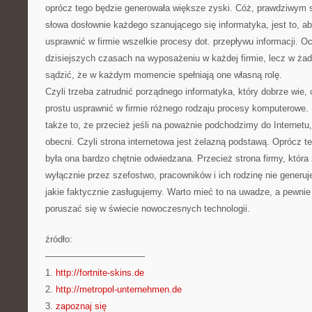
oprócz tego będzie generowała większe zyski. Cóż, prawdziwym s
słowa dosłownie każdego szanującego się informatyka, jest to, 
usprawnić w firmie wszelkie procesy dot. przepływu informacji. 
dzisiejszych czasach na wyposażeniu w każdej firmie, lecz w ż
sądzić, że w każdym momencie spełniają one własną rolę.
Czyli trzeba zatrudnić porządnego informatyka, który dobrze wie, 
prostu usprawnić w firmie różnego rodzaju procesy komputerowe.
także to, że przecież jeśli na poważnie podchodzimy do Internet
obecni. Czyli strona internetowa jest żelazną podstawą. Oprócz t
była ona bardzo chętnie odwiedzana. Przecież strona firmy, któr
wyłącznie przez szefostwo, pracowników i ich rodzinę nie generu
jakie faktycznie zasługujemy. Warto mieć to na uwadze, a pewnie
poruszać się w świecie nowoczesnych technologii.
źródło:
———————————
1.
http://fortnite-skins.de
2.
http://metropol-unternehmen.de
3.
zapoznaj się