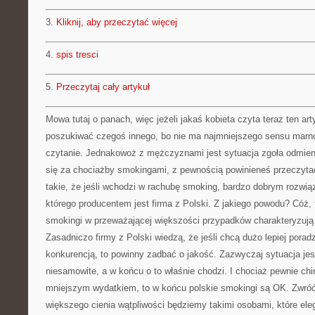
3.
Kliknij, aby przeczytać więcej
4.
spis tresci
5.
Przeczytaj cały artykuł
Mowa tutaj o panach, więc jeżeli jakaś kobieta czyta teraz ten ar
poszukiwać czegoś innego, bo nie ma najmniejszego sensu mar
czytanie. Jednakowoż z mężczyznami jest sytuacja zgoła odmienn
się za chociażby smokingami, z pewnością powinieneś przeczytać
takie, że jeśli wchodzi w rachubę smoking, bardzo dobrym rozwiąz
którego producentem jest firma z Polski. Z jakiego powodu? Cóż, f
smokingi w przeważającej większości przypadków charakteryzują
Zasadniczo firmy z Polski wiedzą, że jeśli chcą dużo lepiej poradz
konkurencją, to powinny zadbać o jakość. Zazwyczaj sytuacja jes
niesamowite, a w końcu o to właśnie chodzi. I chociaż pewnie ch
mniejszym wydatkiem, to w końcu polskie smokingi są OK. Zwró
większego cienia wątpliwości będziemy takimi osobami, które ele