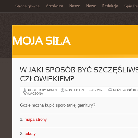
Archiwum
Nasze
Nowe
Redakcja
Strona główna
Spis Tre
MOJA SIŁA
W JAKI SPOSÓB BYĆ SZCZĘŚLI
CZŁOWIEKIEM?
POSTED BY ADMIN
POSTED ON LIS - 8 - 2025
MOŻLIWOŚĆ K
WYŁĄCZONA
Gdzie można kupić sporo taniej garnitury?
1.
mapa strony
2.
teksty