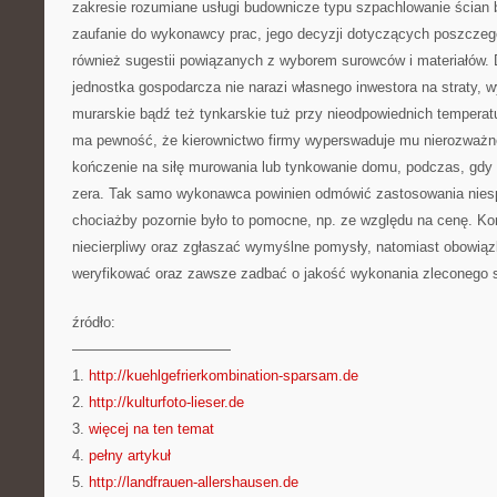
zakresie rozumiane usługi budownicze typu szpachlowanie ścian
zaufanie do wykonawcy prac, jego decyzji dotyczących poszczeg
również sugestii powiązanych z wyborem surowców i materiałów. 
jednostka gospodarcza nie narazi własnego inwestora na straty, 
murarskie bądź też tynkarskie tuż przy nieodpowiednich tempera
ma pewność, że kierownictwo firmy wyperswaduje mu nierozważne
kończenie na siłę murowania lub tynkowanie domu, podczas, gdy 
zera. Tak samo wykonawca powinien odmówić zastosowania nies
chociażby pozornie było to pomocne, np. ze względu na cenę. K
niecierpliwy oraz zgłaszać wymyślne pomysły, natomiast obowiązki
weryfikować oraz zawsze zadbać o jakość wykonania zleconego s
źródło:
———————————
1.
http://kuehlgefrierkombination-sparsam.de
2.
http://kulturfoto-lieser.de
3.
więcej na ten temat
4.
pełny artykuł
5.
http://landfrauen-allershausen.de