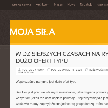
Archiwum
Nasze
Nowe
Redakcja
Strona główna
Spis Tre
MOJA SIŁA
W DZISIEJSZYCH CZASACH NA R
DUŻO OFERT TYPU
POSTED BY ADMIN
POSTED ON SIE - 5 - 2025
MOŻLIWOŚĆ K
WYŁĄCZONA
Współcześnie na rynku jest dużo ofert typu
Bez liku jest prac we własnym mieszkaniu, jakie wypada powierz
wszystkim jeżeli ten dom dopiero powstaje. Najkorzystniejsza jest
właściwie mamy zaprzyjaźniona jednostkę gospodarczą, która z