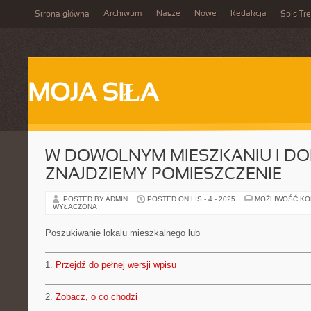
Archiwum
Nasze
Nowe
Redakcja
Strona główna
Spis Tre
MOJA SIŁA
W DOWOLNYM MIESZKANIU I D
ZNAJDZIEMY POMIESZCZENIE
POSTED BY ADMIN
POSTED ON LIS - 4 - 2025
MOŻLIWOŚĆ K
WYŁĄCZONA
Poszukiwanie lokalu mieszkalnego lub
1.
Przejdź do pełnej wersji wpisu
2.
Zobacz, o co chodzi