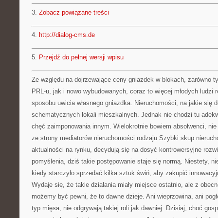
3.
Zobacz powiązane treści
4.
http://dialog-cms.de
5.
Przejdź do pełnej wersji wpisu
Ze względu na dojrzewające ceny gniazdek w blokach, zarówno 
PRL-u, jak i nowo wybudowanych, coraz to więcej młodych ludzi 
sposobu uwicia własnego gniazdka. Nieruchomości, na jakie się d
schematycznych lokali mieszkalnych. Jednak nie chodzi tu adekw
chęć zaimponowania innym. Wielokrotnie bowiem absolwenci, nie z
ze strony mediatorów nieruchomości rodzaju Szybki skup nieruch
aktualności na rynku, decydują się na dosyć kontrowersyjne rozwi
pomyślenia, dziś takie postępowanie staje się normą. Niestety, n
kiedy starczyło sprzedać kilka sztuk świń, aby zakupić innowacy
Wydaje się, że takie działania miały miejsce ostatnio, ale z obec
możemy być pewni, że to dawne dzieje. Ani wieprzowina, ani pogł
typ mięsa, nie odgrywają takiej roli jak dawniej. Dzisiaj, choć g