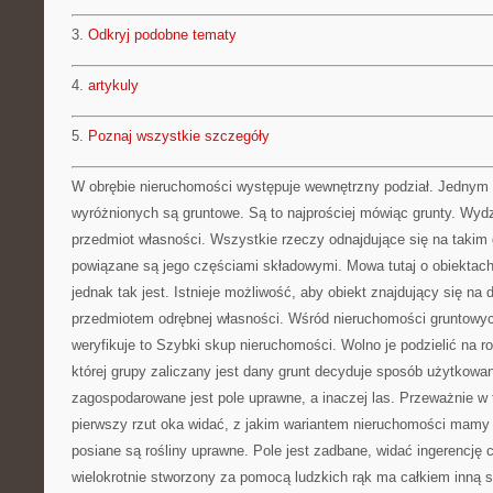
3.
Odkryj podobne tematy
4.
artykuly
5.
Poznaj wszystkie szczegóły
W obrębie nieruchomości występuje wewnętrzny podział. Jednym 
wyróżnionych są gruntowe. Są to najprościej mówiąc grunty. Wydz
przedmiot własności. Wszystkie rzeczy odnajdujące się na takim 
powiązane są jego częściami składowymi. Mowa tutaj o obiektach,
jednak tak jest. Istnieje możliwość, aby obiekt znajdujący się na
przedmiotem odrębnej własności. Wśród nieruchomości gruntowych 
weryfikuje to Szybki skup nieruchomości. Wolno je podzielić na ro
której grupy zaliczany jest dany grunt decyduje sposób użytkowa
zagospodarowane jest pole uprawne, a inaczej las. Przeważnie w
pierwszy rzut oka widać, z jakim wariantem nieruchomości mamy d
posiane są rośliny uprawne. Pole jest zadbane, widać ingerencję 
wielokrotnie stworzony za pomocą ludzkich rąk ma całkiem inną s