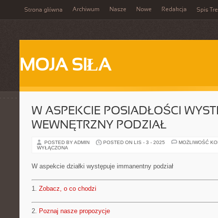
Archiwum
Nasze
Nowe
Redakcja
Strona główna
Spis Tre
MOJA SIŁA
W ASPEKCIE POSIADŁOŚCI WYST
WEWNĘTRZNY PODZIAŁ
POSTED BY ADMIN
POSTED ON LIS - 3 - 2025
MOŻLIWOŚĆ K
WYŁĄCZONA
W aspekcie działki występuje immanentny podział
1.
Zobacz, o co chodzi
2.
Poznaj nasze propozycje