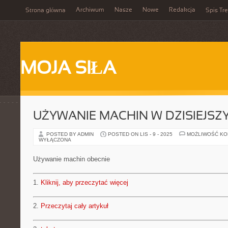
Archiwum
Nasze
Nowe
Redakcja
Strona główna
Spis Tre
MOJA SIŁA
UŻYWANIE MACHIN W DZISIEJS
POSTED BY ADMIN
POSTED ON LIS - 9 - 2025
MOŻLIWOŚĆ K
WYŁĄCZONA
Używanie machin obecnie
1.
Kliknij, aby przeczytać więcej
2.
Przeczytaj cały artykuł