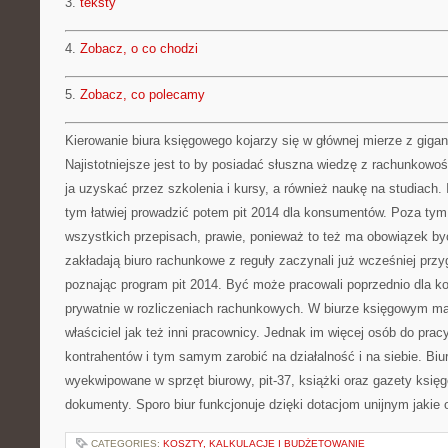
3.
teksty
4.
Zobacz, o co chodzi
5.
Zobacz, co polecamy
Kierowanie biura księgowego kojarzy się w głównej mierze z giga
Najistotniejsze jest to by posiadać słuszna wiedzę z rachunkowo
ja uzyskać przez szkolenia i kursy, a również naukę na studiach.
tym łatwiej prowadzić potem pit 2014 dla konsumentów. Poza tym
wszystkich przepisach, prawie, ponieważ to też ma obowiązek być
zakładają biuro rachunkowe z reguły zaczynali już wcześniej przy
poznając program pit 2014. Być może pracowali poprzednio dla k
prywatnie w rozliczeniach rachunkowych. W biurze księgowym ma
właściciel jak też inni pracownicy. Jednak im więcej osób do prac
kontrahentów i tym samym zarobić na działalność i na siebie. Biu
wyekwipowane w sprzęt biurowy, pit-37, książki oraz gazety księg
dokumenty. Sporo biur funkcjonuje dzięki dotacjom unijnym jakie o
CATEGORIES:
KOSZTY, KALKULACJE I BUDŻETOWANIE