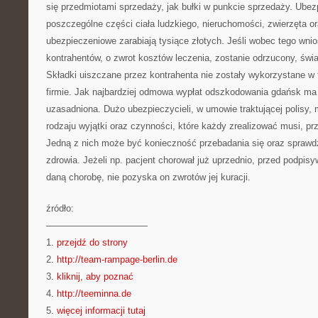
się przedmiotami sprzedaży, jak bułki w punkcie sprzedaży. Ube
poszczególne części ciała ludzkiego, nieruchomości, zwierzęta or
ubezpieczeniowe zarabiają tysiące złotych. Jeśli wobec tego wnio
kontrahentów, o zwrot kosztów leczenia, zostanie odrzucony, świa
Składki uiszczane przez kontrahenta nie zostały wykorzystane w 
firmie. Jak najbardziej odmowa wypłat odszkodowania gdańsk ma
uzasadniona. Dużo ubezpieczycieli, w umowie traktującej polisy
rodzaju wyjątki oraz czynności, które każdy zrealizować musi, 
Jedną z nich może być konieczność przebadania się oraz sprawd
zdrowia. Jeżeli np. pacjent chorował już uprzednio, przed podpi
daną chorobę, nie pozyska on zwrotów jej kuracji.
źródło:
———————————
1.
przejdź do strony
2.
http://team-rampage-berlin.de
3.
kliknij, aby poznać
4.
http://teeminna.de
5.
więcej informacji tutaj