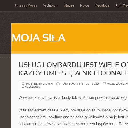
Archiwum
Nasze
Nowe
Redakcja
Strona główna
Spis Tre
MOJA SIŁA
USŁUG LOMBARDU JEST WIELE O
KAŻDY UMIE SIĘ W NICH ODNAL
POSTED BY ADMIN
POSTED ON SIE - 19 - 2025
MOŻLIWOŚĆ 
WYŁĄCZONA
W współczesnym czasie, kiedy tak właściwie powstaje coraz więc
W teraźniejszym czasie, kiedy powstaje coraz to więcej dodatkow
ubezpieczeniami, powinny one ze sobą rywalizować o racje bytu n
odbywa się po największej części na polu cen i typów polis. Polis