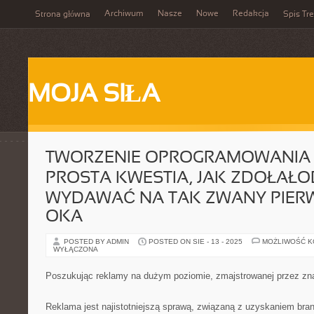
Archiwum
Nasze
Nowe
Redakcja
Strona główna
Spis Tre
MOJA SIŁA
TWORZENIE OPROGRAMOWANIA T
PROSTA KWESTIA, JAK ZDOŁAŁOB
WYDAWAĆ NA TAK ZWANY PIER
OKA
POSTED BY ADMIN
POSTED ON SIE - 13 - 2025
MOŻLIWOŚĆ 
WYŁĄCZONA
Poszukując reklamy na dużym poziomie, zmajstrowanej przez zn
Reklama jest najistotniejszą sprawą, związaną z uzyskaniem br