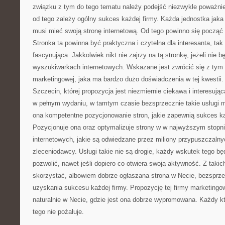
związku z tym do tego tematu należy podejść niezwykle poważnie
od tego zależy ogólny sukces każdej firmy. Każda jednostka jaka 
musi mieć swoją stronę internetową. Od tego powinno się począć 
Stronka ta powinna być praktyczna i czytelna dla interesanta, tak
fascynująca. Jakkolwiek nikt nie zajrzy na tą stronkę, jeżeli nie
wyszukiwarkach internetowych. Wskazane jest zwrócić się z tym 
marketingowej, jaka ma bardzo dużo doświadczenia w tej kwestii
Szczecin, której propozycja jest niezmiernie ciekawa i interesując
w pełnym wydaniu, w tamtym czasie bezsprzecznie takie usługi m
ona kompetentne pozycjonowanie stron, jakie zapewnią sukces k
Pozycjonuje ona oraz optymalizuje strony w w najwyższym stop
internetowych, jakie są odwiedzane przez miliony przypuszczalnyc
zleceniodawcy. Usługi takie nie są drogie, każdy wskutek tego bę
pozwolić, nawet jeśli dopiero co otwiera swoją aktywność. Z taki
skorzystać, albowiem dobrze ogłaszana strona w Necie, bezsprze
uzyskania sukcesu każdej firmy. Propozycję tej firmy marketing
naturalnie w Necie, gdzie jest ona dobrze wypromowana. Każdy kt
tego nie pożałuje.