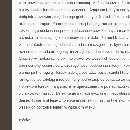
w tej chwili najogromniejszą popularnością. Można dostrzec, że b
nie wychodzą torebki damskie skórzane. Dzieje się tak tym samy
będą istotą wytworności, dobrego gustu i stylu. Są to torebki bard
trudno jest stargać. Zatem kupując taką torebkę, ma się ją przez d
zwykle są produkowane przez producentów powszechnych marek,
bezustannie cieszą się zainteresowaniem. Jako, że torebki damy
w ich szafach musi się odnaleźć ich kilka rodzajów. Tak bywa tor
różnorodne, skutkiem tego by można je było dopasować do rozmaity
Obecnie w modzie są torebki kolorowe, we wszelkich odcieniach t
one neonowy odcień, co w szczególności podoba się młodym kob
ale nie jest to regułą. Torebki zdołają posiadać paski, dzięki któ
ramię, lub też zdołają mieć odmianę podręczną, co oznacza że dźw
Poniektóre torebki mają specjalne upiększania , w postaci wzork
wyjątkowych naszyć. Dzięki temu są nadzwyczajne i niepowtarzal
damie. Towar w sklepie z torebkami damskimi, jest na tyle skompl
wszelkich potrzeb klientek w wszelkim wieku.
źródło:
———————————