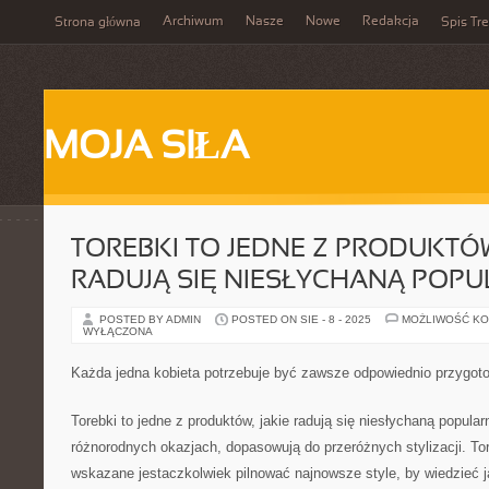
Archiwum
Nasze
Nowe
Redakcja
Strona główna
Spis Tre
MOJA SIŁA
TOREBKI TO JEDNE Z PRODUKTÓW
RADUJĄ SIĘ NIESŁYCHANĄ POP
POSTED BY ADMIN
POSTED ON SIE - 8 - 2025
MOŻLIWOŚĆ K
WYŁĄCZONA
Każda jedna kobieta potrzebuje być zawsze odpowiednio przygoto
Torebki to jedne z produktów, jakie radują się niesłychaną popula
różnorodnych okazjach, dopasowują do przeróżnych stylizacji. T
wskazane jestaczkolwiek pilnować najnowsze style, by wiedzieć ja