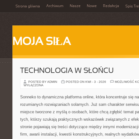
Archiwum
Nasze
Nowe
Redakcja
Strona główna
Spis Tre
MOJA SIŁA
TECHNOLOGIA W SŁOŃCU
POSTED BY ADMIN
POSTED ON KWI - 3 - 2026
MOŻLIWOŚĆ K
WYŁĄCZONA
Sonneko to dynamiczna platforma online, która koncentruje się na
rozumianych rozwiązaniach solarnych. Już sam charakter serwisu 
miejsce tworzone z myślą o osobach, które chcą zgłębić temat pa
tych, którzy szukają praktycznych wskazówek związanych z efe
stronie pojawiają się treści dotyczące między innymi modernizacji f
firm, awarii instalacji, kwestii konstrukcyjnych, realnych wydatk