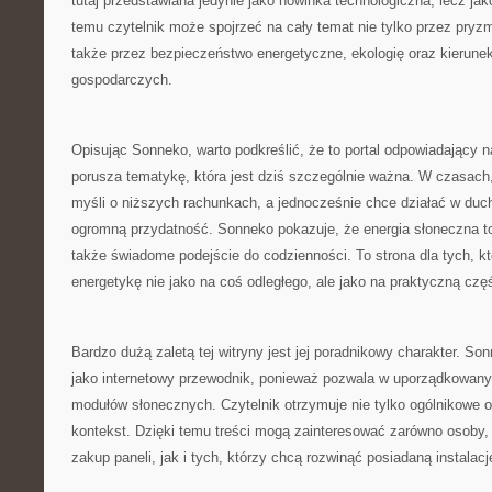
tutaj przedstawiana jedynie jako nowinka technologiczna, lecz jak
temu czytelnik może spojrzeć na cały temat nie tylko przez pryzm
także przez bezpieczeństwo energetyczne, ekologię oraz kierune
gospodarczych.
Opisując Sonneko, warto podkreślić, że to portal odpowiadający n
porusza tematykę, która jest dziś szczególnie ważna. W czasach
myśli o niższych rachunkach, a jednocześnie chce działać w duch
ogromną przydatność. Sonneko pokazuje, że energia słoneczna to 
także świadome podejście do codzienności. To strona dla tych, k
energetykę nie jako na coś odległego, ale jako na praktyczną czę
Bardzo dużą zaletą tej witryny jest jej poradnikowy charakter. 
jako internetowy przewodnik, ponieważ pozwala w uporządkowany
modułów słonecznych. Czytelnik otrzymuje nie tylko ogólnikowe o
kontekst. Dzięki temu treści mogą zainteresować zarówno osoby, 
zakup paneli, jak i tych, którzy chcą rozwinąć posiadaną instalacj