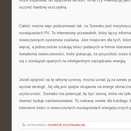
może inspirować do spojrzenia na dom, firmę czy inwestycję jako
uczynić bardziej oszczędną.
Całość można więc podsumować tak, że Sonneko jest merytoryczn
rozwiązaniach PV. To internetowy przewodnik, który łączy inform
nowoczesnych systemów zasilania. Jest miejscem dla tych, którz
więcej, a jednocześnie szukają treści podanych w formie klarowne
świadomej nowoczesności, który pokazuje, że przyszłość może by
się z rozwiązań opartych na inteligentnym zarządzaniu energią.
Jeżeli spojrzeć na tę witrynę szerzej, można uznać ją za serwis 
wymiar ekologii. Jej siłą jest spójne skupienie na energii słoneczn
użyteczność. Sonneko ma potencjał, by być stroną, która nie tylko
również buduje zainteresowanie. To ciekawy serwis dla każdego, 
internecie treści o nowoczesnych rozwiązaniach energetycznych
CATEGORIES:
PODRÓŻE EKSTREMALNE