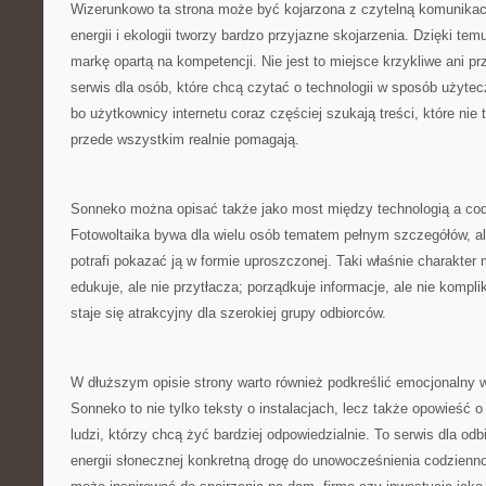
Wizerunkowo ta strona może być kojarzona z czytelną komunika
energii i ekologii tworzy bardzo przyjazne skojarzenia. Dzięki 
markę opartą na kompetencji. Nie jest to miejsce krzykliwe ani 
serwis dla osób, które chcą czytać o technologii w sposób użyte
bo użytkownicy internetu coraz częściej szukają treści, które nie 
przede wszystkim realnie pomagają.
Sonneko można opisać także jako most między technologią a co
Fotowoltaika bywa dla wielu osób tematem pełnym szczegółów, a
potrafi pokazać ją w formie uproszczonej. Taki właśnie charakter
edukuje, ale nie przytłacza; porządkuje informacje, ale nie kompl
staje się atrakcyjny dla szerokiej grupy odbiorców.
W dłuższym opisie strony warto również podkreślić emocjonalny w
Sonneko to nie tylko teksty o instalacjach, lecz także opowieść o
ludzi, którzy chcą żyć bardziej odpowiedzialnie. To serwis dla od
energii słonecznej konkretną drogę do unowocześnienia codzienn