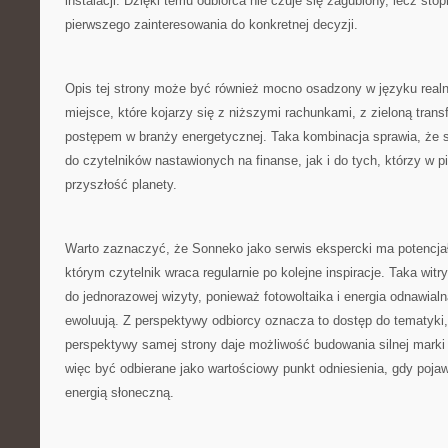
instalacji. Dzięki temu odbiorca nie czuje się zagubiony, lecz sto
pierwszego zainteresowania do konkretnej decyzji.
Opis tej strony może być również mocno osadzony w języku real
miejsce, które kojarzy się z niższymi rachunkami, z zieloną trans
postępem w branży energetycznej. Taka kombinacja sprawia, że s
do czytelników nastawionych na finanse, jak i do tych, którzy w p
przyszłość planety.
Warto zaznaczyć, że Sonneko jako serwis ekspercki ma potencja
którym czytelnik wraca regularnie po kolejne inspiracje. Taka witr
do jednorazowej wizyty, ponieważ fotowoltaika i energia odnawialna
ewoluują. Z perspektywy odbiorcy oznacza to dostęp do tematyki,
perspektywy samej strony daje możliwość budowania silnej marki
więc być odbierane jako wartościowy punkt odniesienia, gdy pojaw
energią słoneczną.