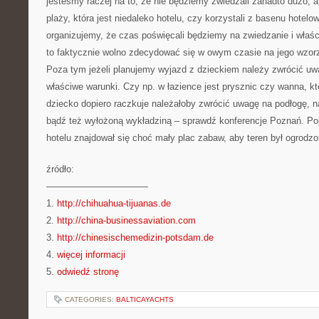
jesteśmy raczej na to, że nie będziemy zwiedzali zanadto dużo, a
plaży, która jest niedaleko hotelu, czy korzystali z basenu hotelow
organizujemy, że czas poświęcali będziemy na zwiedzanie i właś
to faktycznie wolno zdecydować się w owym czasie na jego wzorz
Poza tym jeżeli planujemy wyjazd z dzieckiem należy zwrócić uwa
właściwe warunki. Czy np. w łazience jest prysznic czy wanna, kt
dziecko dopiero raczkuje należałoby zwrócić uwagę na podłogę, na
bądź też wyłożoną wykładziną – sprawdź konferencje Poznań. Pop
hotelu znajdował się choć mały plac zabaw, aby teren był ogrodzon
źródło:
———————————
1.
http://chihuahua-tijuanas.de
2.
http://china-businessaviation.com
3.
http://chinesischemedizin-potsdam.de
4.
więcej informacji
5.
odwiedź stronę
CATEGORIES:
BALTICAYACHTS