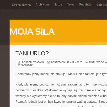
Archiwum
Nasze
Nowe
Redakcja
Strona główna
Spis Tre
MOJA SIŁA
TANI URLOP
POSTED BY ADMIN
POSTED ON LIP - 19 - 2025
MOŻLIWOŚĆ 
WYŁĄCZONA
Adoratorów jazdy konnej nie brakuje. Wielu z nich fantazjuje o ty
Kiedy planujemy podróż nie możemy zapominać o tym, jak ważne 
będziemy mieszkali. Wielokrotnie wydaje się, że to mało znacząc
wczasy nie wybieramy się po to, aby całymi dniami siedzieć w hote
Poznań, jednak jest on bez kwestionowania ważną sprawą. Szczegó