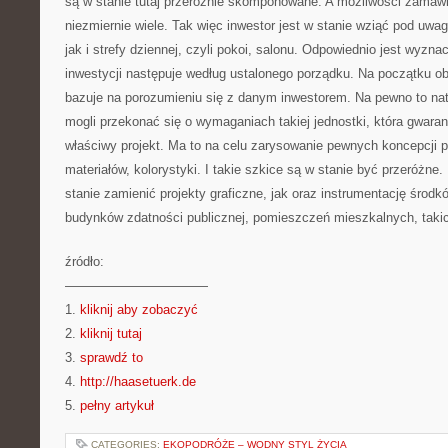
są w stanie tutaj przeróżnie skomponowane. A możliwości zamawia
niezmiernie wiele. Tak więc inwestor jest w stanie wziąć pod uwagę
jak i strefy dziennej, czyli pokoi, salonu. Odpowiednio jest wyzna
inwestycji następuje według ustalonego porządku. Na początku obo
bazuje na porozumieniu się z danym inwestorem. Na pewno to natu
mogli przekonać się o wymaganiach takiej jednostki, która gwar
właściwy projekt. Ma to na celu zarysowanie pewnych koncepcji p
materiałów, kolorystyki. I takie szkice są w stanie być przeróżne
stanie zamienić projekty graficzne, jak oraz instrumentację śro
budynków zdatności publicznej, pomieszczeń mieszkalnych, takich
źródło:
———————————
1.
kliknij aby zobaczyć
2.
kliknij tutaj
3.
sprawdź to
4.
http://haasetuerk.de
5.
pełny artykuł
CATEGORIES:
EKOPODRÓŻE – WODNY STYL ŻYCIA