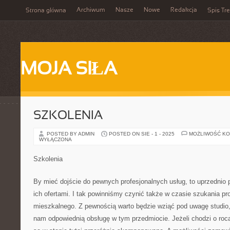
Archiwum
Nasze
Nowe
Redakcja
Strona główna
Spis Tre
MOJA SIŁA
SZKOLENIA
POSTED BY ADMIN
POSTED ON SIE - 1 - 2025
MOŻLIWOŚĆ K
WYŁĄCZONA
Szkolenia
By mieć dojście do pewnych profesjonalnych usług, to uprzednio
ich ofertami. I tak powinniśmy czynić także w czasie szukania pr
mieszkalnego. Z pewnością warto będzie wziąć pod uwagę studio
nam odpowiednią obsługę w tym przedmiocie. Jeżeli chodzi o roca 