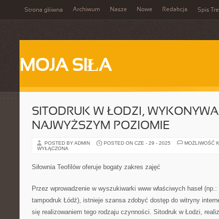
Archiwum
Nasze
Nowe
Redakcja
Strona główna
Spis Tre
MOJA SIŁA
SITODRUK W ŁODZI, WYKONYWA
NAJWYŻSZYM POZIOMIE
POSTED BY ADMIN
POSTED ON CZE - 29 - 2025
MOŻLIWOŚĆ 
WYŁĄCZONA
Siłownia Teofilów oferuje bogaty zakres zajęć
Przez wprowadzenie w wyszukiwarki www właściwych haseł (np.: d
tampodruk Łódź), istnieje szansa zdobyć dostęp do witryny interne
się realizowaniem tego rodzaju czynności. Sitodruk w Łodzi, real