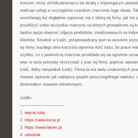
koncern, który od kilkudziesięciu lat działą z imponującym powod
realizuje usługi w szczególnie szerokim znaczeniu tego słowa. Ta
umożliwiają też dogłębnie zapoznać się z ofertą tej firmy, jak też 
przybliżyć sobie wszystkie maszyny na których prowadzone są ko
będzie opcja obejrzeć zdjęcia produktów, zrealizowanych na indy
klientów. Sitodruk w Łodzi, przeprowadzany jest na wysokim pozi
tej firmy, każdego dnia korzysta ogromna ilość ludzi, bo prace rea
szybko, co z pewnością znacznie przekłada się na ogromne uznan
więc w razie potrzeby skorzystać z prac tej firmy, poprzez wpisani
Łódź, dobry tampodruk Łódź). Firma ta ma wielu znakomitych pr
również wykonać jak najlepszy projekt poszczególnego nadruku, c
doskonałym towarem reklamowym.
źródło:
———————————
1.
więcej tutaj
2.
https://www.lovsy.pl
3.
https://www.lakom.pl
4.
odnośnik