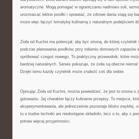
aromatyczne. Mogą pomagać w ograniczaniu nadmiaru soli, wzm
urozmaicać lekkie posiłki i sprawiać, że zdrowe dania stają się b
może więc łączyć tematykę kulinarną z naturalnym podejściem d
Zioła od Kuchni ma potencjał, aby być stroną, do której czytelni
podczas planowania posiłków, przy robieniu domowych zapasów a
spróbować czegoś nowego. To praktyczny przewodnik, które moż
bardziej naturalnych. Serwis pokazuje, że zioła są obecne niema
Dzięki temu każdy czytelnik może znaleźć coś dla siebie.
Opisując Zioła od Kuchni, można powiedzieć, że jest to strona o 
gotowaniu. Jej charakter łączy kulinarne przepisy. To miejsce, k
eksperymentowania, ale jednocześnie pozostaje blisko zwykłej, c
tu o trudne techniki ani niedostępne składniki, lecz o to, aby z 
potraw więcej przyjemności.