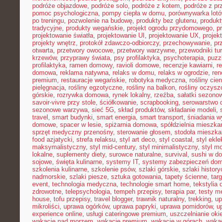
podróże objazdowe
,
podróże solo
,
podróże z kotem
,
podróże z pr
pomoc psychologiczna
,
pompy ciepła w domu
,
porównywarka lot
po treningu
,
pozwolenie na budowę
,
produkty bez glutenu
,
produkt
tradycyjne
,
produkty wegańskie
,
projekt ogrodu przydomowego
,
p
projektowanie światła
,
projektowanie UI
,
projektowanie UX
,
proje
projekty wnętrz
,
protokół zdawczo-odbiorczy
,
przechowywanie
,
pr
otwarta
,
przetwory owocowe
,
przetwory warzywne
,
przewodniki tu
krzewów
,
przyprawy świata
,
psy profilaktyka
,
psychoterapia
,
puzz
profilaktyka
,
ramen domowy
,
ravioli domowe
,
recenzje kawiarni
,
r
domowa
,
reklama natywna
,
relaks w domu
,
relaks w ogrodzie
,
ren
premium
,
restauracje wegańskie
,
robotyka medyczna
,
rośliny cie
pielęgnacja
,
rośliny egzotyczne
,
rośliny na balkon
,
rośliny oczysz
górskie
,
rozrywka domowa
,
rynek lokalny
,
rzeźba
,
sałatki sezono
savoir-vivre przy stole
,
ściółkowanie
,
scrapbooking
,
serowarstwo
sezonowe warzywa
,
sieć 5G
,
skład produktów
,
składanie modeli
,
travel
,
smart budynki
,
smart energia
,
smart transport
,
śniadania 
domowe
,
spacer w lesie
,
spiżarnia domowa
,
spółdzielnia mieszka
sprzęt medyczny przenośny
,
sterowanie głosem
,
stodoła mieszka
food azjatycki
,
strefa relaksu
,
styl art deco
,
styl coastal
,
styl ekl
maksymalistyczny
,
styl mid-century
,
styl minimalistyczny
,
styl m
lokalne
,
suplementy diety
,
surowce naturalne
,
survival
,
sushi w d
sojowe
,
święta kulinarne
,
systemy IT
,
systemy zabezpieczeń do
szkolenia kulinarne
,
szkolenie psów
,
szlaki górskie
,
szlaki histor
nadmorskie
,
szlaki piesze
,
sztuka gotowania
,
tapety ścienne
,
tar
event
,
technologia medyczna
,
technologie smart home
,
tekstylia
zdrowotne
,
telepsychologia
,
tempeh przepisy
,
terapia par
,
testy 
house
,
tofu przepisy
,
travel blogger
,
trawnik naturalny
,
trekking
,
up
mikroliści
,
uprawa ogórków
,
uprawa papryki
,
uprawa pomidorów
,
u
experience online
,
usługi cateringowe premium
,
uszczelnianie oki
wakacje nad morzem
,
wakacje premium
,
wakacje w górach
,
waka