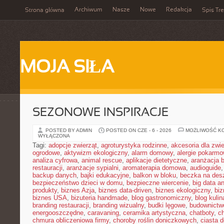
Archiwum
Nasze
Nowe
Redakcja
Strona główna
Spis Tre
MOJA SIŁA
SEZONOWE INSPIRACJE
POSTED BY ADMIN
POSTED ON CZE - 6 - 2026
MOŻLIWOŚĆ K
WYŁĄCZONA
Tagi:
adopcje zwierząt
,
agroturystyka rodzinne
,
akcesoria dla zw
ogrodowe
,
aktywizm ekologiczny
,
alarm domowy
,
alergie pokarm
analiza cyfrowa
,
animal rescue
,
aplikacje dietetyczne
,
aranżacja 
restauracji
,
aranżacje sypialni
,
aromaterapia domowa
,
audioguide
backup danych
,
bajki edukacyjne
,
balkon w bloku
,
beczka na de
bezpieczeństwo dzieci w domu
,
bezpieczne wiercenie
,
big data an
produkty
,
biznes Azja
,
biznes data-driven
,
biznes ekologiczny
,
bi
biznes USA
,
bizuteria handmade
,
blog gastronomiczny
,
blog kulin
branding restauracji
,
branding wizualny
,
budki lęgowe
,
budownictw
energooszczędne
,
caravaning
,
ceramika artystyczna
,
chatboty
,
ch
chmura obliczeniowa firmy
,
choroby roślin doniczkowych
,
ciasta 