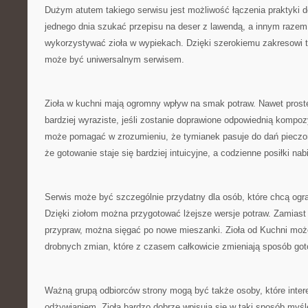
Dużym atutem takiego serwisu jest możliwość łączenia praktyki 
jednego dnia szukać przepisu na deser z lawendą, a innym razem 
wykorzystywać zioła w wypiekach. Dzięki szerokiemu zakresowi 
może być uniwersalnym serwisem.
Zioła w kuchni mają ogromny wpływ na smak potraw. Nawet prost
bardziej wyraziste, jeśli zostanie doprawione odpowiednią kompozy
może pomagać w zrozumieniu, że tymianek pasuje do dań pieczo
że gotowanie staje się bardziej intuicyjne, a codzienne posiłki na
Serwis może być szczególnie przydatny dla osób, które chcą ogr
Dzięki ziołom można przygotować lżejsze wersje potraw. Zamias
przypraw, można sięgać po nowe mieszanki. Zioła od Kuchni może
drobnych zmian, które z czasem całkowicie zmieniają sposób got
Ważną grupą odbiorców strony mogą być także osoby, które inte
odżywianiem. Zioła bardzo dobrze wpisują się w taki sposób myśl