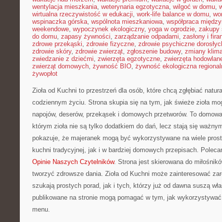
wentylacja mieszkania
,
weterynaria egzotyczna
,
wilgoć w domu
,
w
wirtualna rzeczywistość w edukacji
,
work-life balance w domu
,
wo
wspinaczka górska
,
wspólnota mieszkaniowa
,
współpraca międz
weekendowe
,
wypoczynek ekologiczny
,
yoga w ogrodzie
,
zakupy 
do domu
,
zapasy żywności
,
zarządzanie odpadami
,
zasłony i fira
zdrowe przekąski
,
zdrowie fizyczne
,
zdrowie psychiczne dorosłyc
zdrowie skóry
,
zdrowie zwierząt
,
zgłoszenie budowy
,
zmiany klim
zwiedzanie z dziećmi
,
zwierzęta egzotyczne
,
zwierzęta hodowlan
zwierząt domowych
,
żywność BIO
,
żywność ekologiczna regional
żywopłot
Zioła od Kuchni to przestrzeń dla osób, które chcą zgłębiać natur
codziennym życiu. Strona skupia się na tym, jak świeże zioła m
napojów, deserów, przekąsek i domowych przetworów. To domowa
którym zioła nie są tylko dodatkiem do dań, lecz stają się ważny
pokazuje, że majeranek mogą być wykorzystywane na wiele pros
kuchni tradycyjnej, jak i w bardziej domowych przepisach. Poleca
Opinie Naszych Czytelników
. Strona jest skierowana do miłośnik
tworzyć zdrowsze dania. Zioła od Kuchni może zainteresować zar
szukają prostych porad, jak i tych, którzy już od dawna suszą włas
publikowane na stronie mogą pomagać w tym, jak wykorzystywa
menu.