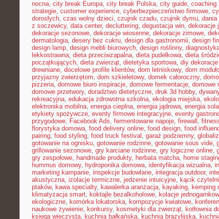
nocna
,
city break Europa
,
city break Polska
,
city guide
,
coaching 
strategie
,
customer experience
,
cyberbezpieczeństwo firmowe
,
cy
dorosłych
,
czas wolny dzieci
,
czujnik czadu
,
czujnik dymu
,
dania
z soczewicy
,
data center
,
decluttering
,
degustacja win
,
dekoracje 
dekoracje sezonowe
,
dekoracje wiosenne
,
dekoracje zimowe
,
dek
dermatologia
,
desery bez cukru
,
design dla gastronomii
,
design f
design lamp
,
design mebli biurowych
,
design roślinny
,
diagnostyka
lekkostrawna
,
dieta przeciwzapalna
,
dieta pudełkowa
,
dieta śródz
początkujących
,
dieta zwierząt
,
dietetyka sportowa
,
diy dekoracj
drewniane
,
docelowe profile klientów
,
dom letniskowy
,
dom moduł
przyjazny zwierzętom
,
dom szkieletowy
,
domek całoroczny
,
domow
pizzeria
,
domowe biuro inspiracje
,
domowe fermentacje
,
domowe 
domowe przetwory
,
doradztwo dietetyczne
,
druk 3d hobby
,
dywany
rekreacyjna
,
edukacja zdrowotna szkolna
,
ekologia miejska
,
ekolo
elektronika mobilna
,
energia cieplna
,
energia jądrowa
,
energia sol
etykiety spożywcze
,
eventy firmowe integracyjne
,
eventy gastron
przygodowe
,
Facebook Ads
,
fermentowane napoje
,
firewall
,
fitne
florystyka domowa
,
food delivery online
,
food design
,
food influen
pairing
,
food styling
,
food truck festival
,
garaż podziemny
,
globali
gotowanie na ognisku
,
gotowanie rodzinne
,
gotowanie sous vide
,
grillowanie sezonowe
,
gry karciane rodzinne
,
gry logiczne online
,
gry zespołowe
,
handmade produkty
,
herbata matcha
,
home stagin
hummus domowy
,
hydroponika domowa
,
identyfikacja wizualna
,
i
marketing kampanie
,
inspekcje budowlane
,
integracja outdoor
,
int
akustyczna
,
izolacje termiczne
,
jedzenie intuicyjne
,
kącik czyteln
ptaków
,
kawa specialty
,
kawalerka aranżacja
,
kayaking
,
kemping 
klimatyzacja smart
,
koktajle bezalkoholowe
,
kolacje jednogarnko
ekologiczne
,
komórka lokatorska
,
kompozycje kwiatowe
,
konferen
naukowe żywienie
,
konkursy
,
kosmetyki dla zwierząt
,
kotłownia 
księga wieczysta
,
kuchnia bałkańska
,
kuchnia brazylijska
,
kuchn