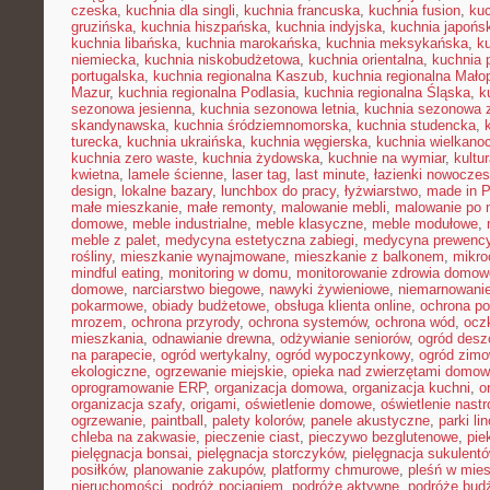
czeska
,
kuchnia dla singli
,
kuchnia francuska
,
kuchnia fusion
,
kuc
gruzińska
,
kuchnia hiszpańska
,
kuchnia indyjska
,
kuchnia japońs
kuchnia libańska
,
kuchnia marokańska
,
kuchnia meksykańska
,
k
niemiecka
,
kuchnia niskobudżetowa
,
kuchnia orientalna
,
kuchnia 
portugalska
,
kuchnia regionalna Kaszub
,
kuchnia regionalna Małop
Mazur
,
kuchnia regionalna Podlasia
,
kuchnia regionalna Śląska
,
k
sezonowa jesienna
,
kuchnia sezonowa letnia
,
kuchnia sezonowa 
skandynawska
,
kuchnia śródziemnomorska
,
kuchnia studencka
,
turecka
,
kuchnia ukraińska
,
kuchnia węgierska
,
kuchnia wielkano
kuchnia zero waste
,
kuchnia żydowska
,
kuchnie na wymiar
,
kultu
kwietna
,
lamele ścienne
,
laser tag
,
last minute
,
łazienki nowocze
design
,
lokalne bazary
,
lunchbox do pracy
,
łyżwiarstwo
,
made in P
małe mieszkanie
,
małe remonty
,
malowanie mebli
,
malowanie po 
domowe
,
meble industrialne
,
meble klasyczne
,
meble modułowe
,
meble z palet
,
medycyna estetyczna zabiegi
,
medycyna prewency
rośliny
,
mieszkanie wynajmowane
,
mieszkanie z balkonem
,
mikro
mindful eating
,
monitoring w domu
,
monitorowanie zdrowia domow
domowe
,
narciarstwo biegowe
,
nawyki żywieniowe
,
niemarnowanie
pokarmowe
,
obiady budżetowe
,
obsługa klienta online
,
ochrona po
mrozem
,
ochrona przyrody
,
ochrona systemów
,
ochrona wód
,
ocz
mieszkania
,
odnawianie drewna
,
odżywianie seniorów
,
ogród des
na parapecie
,
ogród wertykalny
,
ogród wypoczynkowy
,
ogród zim
ekologiczne
,
ogrzewanie miejskie
,
opieka nad zwierzętami domo
oprogramowanie ERP
,
organizacja domowa
,
organizacja kuchni
,
o
organizacja szafy
,
origami
,
oświetlenie domowe
,
oświetlenie nast
ogrzewanie
,
paintball
,
palety kolorów
,
panele akustyczne
,
parki li
chleba na zakwasie
,
pieczenie ciast
,
pieczywo bezglutenowe
,
pie
pielęgnacja bonsai
,
pielęgnacja storczyków
,
pielęgnacja sukulent
posiłków
,
planowanie zakupów
,
platformy chmurowe
,
pleśń w mie
nieruchomości
,
podróż pociągiem
,
podróże aktywne
,
podróże bud