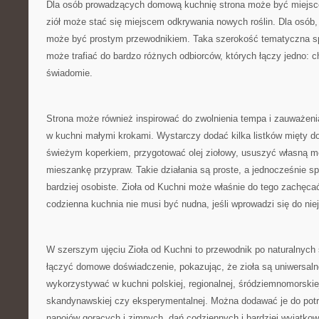
Dla osób prowadzących domową kuchnię strona może być miejsc
ziół może stać się miejscem odkrywania nowych roślin. Dla osób,
może być prostym przewodnikiem. Taka szerokość tematyczna sp
może trafiać do bardzo różnych odbiorców, których łączy jedno: c
świadomie.
Strona może również inspirować do zwolnienia tempa i zauważeni
w kuchni małymi krokami. Wystarczy dodać kilka listków mięty d
świeżym koperkiem, przygotować olej ziołowy, ususzyć własną m
mieszankę przypraw. Takie działania są proste, a jednocześnie spr
bardziej osobiste. Zioła od Kuchni może właśnie do tego zachęca
codzienna kuchnia nie musi być nudna, jeśli wprowadzi się do niej
W szerszym ujęciu Zioła od Kuchni to przewodnik po naturalnyc
łączyć domowe doświadczenie, pokazując, że zioła są uniwersal
wykorzystywać w kuchni polskiej, regionalnej, śródziemnomorskiej
skandynawskiej czy eksperymentalnej. Można dodawać je do potra
napojów gorących i zimnych, dań codziennych i bardziej wyjątkow