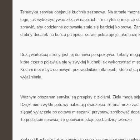
Tematyka serwisu obejmuje kuchnię sezonową. Na stronie można
tego, jak wykorzystywać zioła w napojach. To czytelne miejsce d
sprawić, aby codzienne gotowanie stało się bardziej kolorowe. Zam
drobny dodatek na końcu przepisu, serwis pokazuje je jako bazę
Dużą wartością strony jest jej domowa perspektywa. Teksty mogą
które często pojawiają się w zwykłej kuchni: jak wykorzystać mięt
Kuchni może być domowym przewodnikiem dla osób, które chcą m
wyjaśnienia.
Ważnym obszarem serwisu są przepisy z ziołami. Zioła mogą poj
Dzięki nim zwykłe potrawy nabierają świeżości. Strona może zac
sięgać wyłącznie po gotowe mieszanki przypraw, spróbować dop
To podejście sprawia, że gotowanie staje się bardziej twórcze.
Zioła od Kuchni to także serwis dla osób zainteresowanych zielen