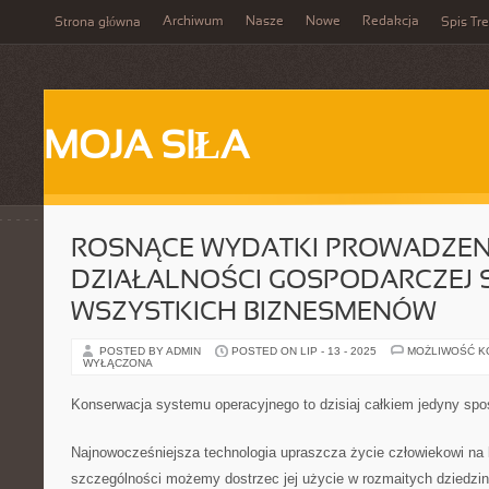
Archiwum
Nasze
Nowe
Redakcja
Strona główna
Spis Tre
MOJA SIŁA
ROSNĄCE WYDATKI PROWADZEN
DZIAŁALNOŚCI GOSPODARCZEJ 
WSZYSTKICH BIZNESMENÓW
POSTED BY ADMIN
POSTED ON LIP - 13 - 2025
MOŻLIWOŚĆ 
WYŁĄCZONA
Konserwacja systemu operacyjnego to dzisiaj całkiem jedyny spo
Najnowocześniejsza technologia upraszcza życie człowiekowi na
szczególności możemy dostrzec jej użycie w rozmaitych dziedzin