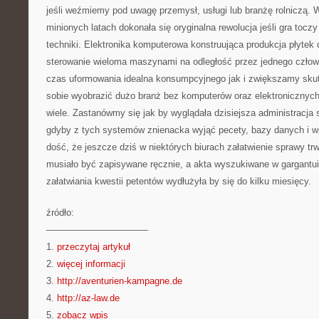
jeśli weźmiemy pod uwagę przemysł, usługi lub branżę rolniczą. W
minionych latach dokonała się oryginalna rewolucja jeśli gra toc
techniki. Elektronika komputerowa konstruująca produkcja płyte
sterowanie wieloma maszynami na odległość przez jednego czło
czas uformowania idealna konsumpcyjnego jak i zwiększamy skut
sobie wyobrazić dużo branż bez komputerów oraz elektronicznych 
wiele. Zastanówmy się jak by wyglądała dzisiejsza administracja
gdyby z tych systemów znienacka wyjąć pecety, bazy danych i wi
dość, że jeszcze dziś w niektórych biurach załatwienie sprawy tr
musiało być zapisywane ręcznie, a akta wyszukiwane w gargantu
załatwiania kwestii petentów wydłużyła by się do kilku miesięcy.
źródło:
———————————
1.
przeczytaj artykuł
2.
więcej informacji
3.
http://aventurien-kampagne.de
4.
http://az-law.de
5.
zobacz wpis