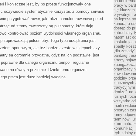
na konkretną
eń i konieczne jest, by po prostu funkcjonowały one
pracy w bard
się kluczem
ść oczywiście systematycznie korzystać z pomocy serwisu
prywatnym a
wnie przygotować rower, jak także hamulce rowerowe przed
na lepsze p
karierą, a o
trząc od strony rowerzysty są pulsometry, które dają
dostęp do pr
zatrudniały 
owo kontrolować poziom wydolności własnego organizmu,
natomiast od
e przeprowadzają pulsometry. Tego typu urządzenia jest
zaskakująco
spadły koszt
zętem sportowym, ale też bardzo często w sklepach czy
„dla zasady”
try są ogromnie przydatne, gdyż na ich podstawie, jest
bardziej tre
strony pojaw
 poprawne dla danego organizmu tempo i regularne
zaangażowani
organizacyjn
ywane na równym poziomie. Dzięki temu organizm
zawodowemu 
jego praca jest dużo bardziej wydajna.
godziny prz
kluczowych 
tradycyjnym 
drodze”: na 
luźnych rozm
wszystko od
maili i wide
prostych zas
ramy odpowie
terminów i u
które potraf
komunikacji 
tryb zdalny d