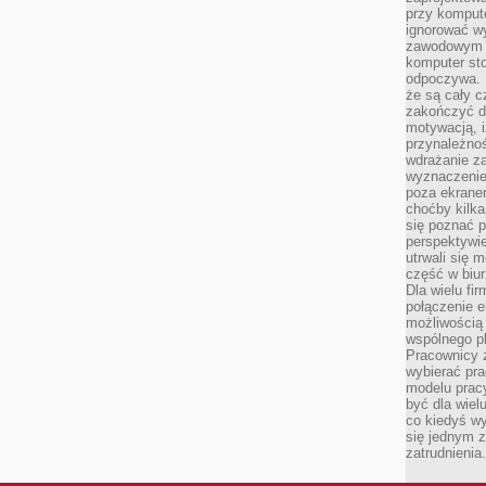
przy komput
ignorować w
zawodowym a
komputer st
odpoczywa. 
że są cały c
zakończyć dz
motywacją, i
przynależnoś
wdrażanie za
wyznaczenie 
poza ekranem
choćby kilka
się poznać 
perspektywie
utrwali się
część w biur
Dla wielu fi
połączenie e
możliwością
wspólnego pl
Pracownicy 
wybierać pr
modelu prac
być dla wiel
co kiedyś w
się jednym 
zatrudnienia.