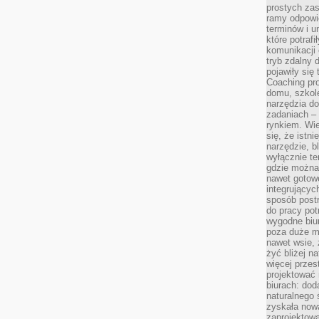
prostych zas
ramy odpowie
terminów i u
które potraf
komunikacji 
tryb zdalny d
pojawiły się
Coaching pr
domu, szkole
narzędzia d
zadaniach –
rynkiem. Wie
się, że istn
narzędzie, b
wyłącznie te
gdzie można 
nawet gotow
integrującyc
sposób post
do pracy potr
wygodne biur
poza duże m
nawet wsie, 
żyć bliżej n
więcej przes
projektować
biurach: dod
naturalnego
zyskała nową
zaprojektowa