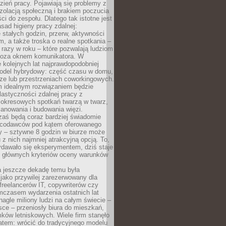
ień pracy. Pojawiają się problemy z
zolacją społeczną i brakiem poczucia
ci do zespołu. Dlatego tak istotne jest
sad higieny pracy zdalnej:
stałych godzin, przerw, aktywności
, a także troska o realne spotkania –
 razy w roku – które pozwalają ludziom
poza oknem komunikatora. W
 kolejnych lat najprawdopodobniej
 model hybrydowy: część czasu w domu,
ze lub przestrzeniach coworkingowych.
rm idealnym rozwiązaniem będzie
lastyczności zdalnej pracy z
 okresowych spotkań twarzą w twarz,
anowania i budowania więzi.
zaś będą coraz bardziej świadomie
acodawców pod kątem oferowanego
y – sztywne 8 godzin w biurze może
u z nich najmniej atrakcyjną opcją. To,
ydawało się eksperymentem, dziś staje
z głównych kryteriów oceny warunków
a jeszcze dekadę temu była
jako przywilej zarezerwowany dla
 freelancerów IT, copywriterów czy
mczasem wydarzenia ostatnich lat
 nagle miliony ludzi na całym świecie –
ce – przeniosły biura do mieszkań,
ków letniskowych. Wiele firm stanęło
atem: wrócić do tradycyjnego modelu