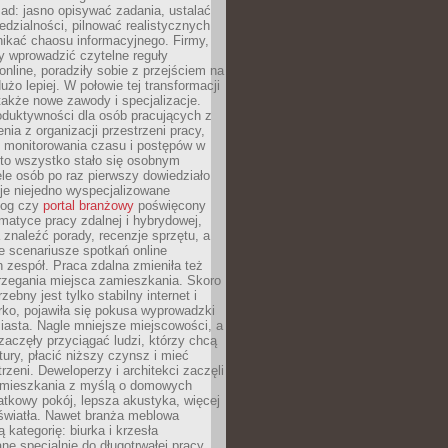
ad: jasno opisywać zadania, ustalać
dzialności, pilnować realistycznych
nikać chaosu informacyjnego. Firmy,
iły wprowadzić czytelne reguły
online, poradziły sobie z przejściem na
użo lepiej. W połowie tej transformacji
 także nowe zawody i specjalizacje.
oduktywności dla osób pracujących z
nia z organizacji przestrzeni pracy,
o monitorowania czasu i postępów w
 to wszystko stało się osobnym
le osób po raz pierwszy dowiedziało
ieje niejedno wyspecjalizowane
log czy
portal branżowy
poświęcony
matyce pracy zdalnej i hybrydowej,
znaleźć porady, recenzje sprzętu, a
e scenariusze spotkań online
h zespół. Praca zdalna zmieniła też
rzegania miejsca zamieszkania. Skoro
zebny jest tylko stabilny internet i
ko, pojawiła się pokusa wyprowadzki
iasta. Nagle mniejsze miejscowości, a
zaczęły przyciągać ludzi, którzy chcą
atury, płacić niższy czynsz i mieć
trzeni. Deweloperzy i architekci zaczęli
 mieszkania z myślą o domowych
atkowy pokój, lepsza akustyka, więcej
 światła. Nawet branża meblowa
 kategorię: biurka i krzesła
ne specjalnie do długotrwałej pracy