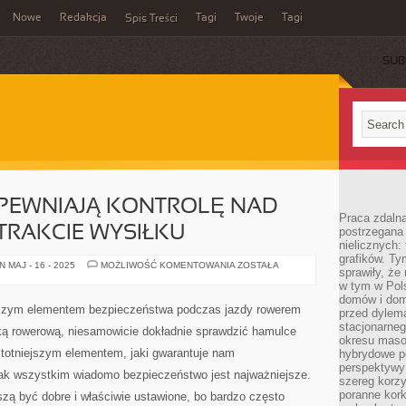
Nowe
Redakcja
Tagi
Twoje
Tagi
Spis Treści
SUB
PEWNIAJĄ KONTROLĘ NAD
Praca zdaln
TRAKCIE WYSIŁKU
postrzegana 
nielicznych:
grafików. Ty
PULSOMETRY
 MAJ - 16 - 2025
MOŻLIWOŚĆ KOMENTOWANIA
ZOSTAŁA
sprawiły, że
ZAPEWNIAJĄ
KONTROLĘ
w tym w Pols
NAD
domów i dom
ORGANIZMEM
jszym elementem bezpieczeństwa podczas jazdy rowerem
przed dylem
W
TRAKCIE
stacjonarne
ką rowerową, niesamowicie dokładnie sprawdzić hamulce
WYSIŁKU
okresu masow
stotniejszym elementem, jaki gwarantuje nam
hybrydowe po
perspektywy
 jak wszystkim wiadomo bezpieczeństwo jest najważniejsze.
szereg korzy
poranne kork
ą być dobre i właściwie ustawione, bo bardzo często