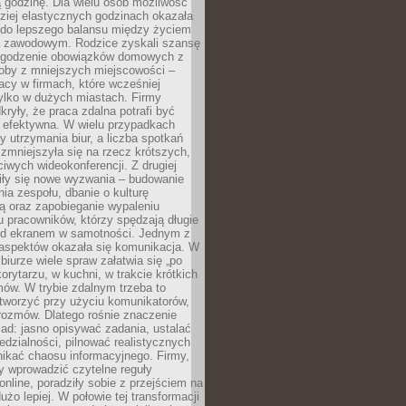
 godzinę. Dla wielu osób możliwość
ziej elastycznych godzinach okazała
 do lepszego balansu między życiem
 zawodowym. Rodzice zyskali szansę
ogodzenie obowiązków domowych z
soby z mniejszych miejscowości –
acy w firmach, które wcześniej
tylko w dużych miastach. Firmy
kryły, że praca zdalna potrafi być
 efektywna. W wielu przypadkach
y utrzymania biur, a liczba spotkań
 zmniejszyła się na rzecz krótszych,
ściwych wideokonferencji. Z drugiej
iły się nowe wyzwania – budowanie
a zespołu, dbanie o kulturę
ą oraz zapobieganie wypaleniu
pracowników, którzy spędzają długie
ed ekranem w samotności. Jednym z
aspektów okazała się komunikacja. W
biurze wiele spraw załatwia się „po
korytarzu, w kuchni, w trakcie krótkich
ów. W trybie zdalnym trzeba to
tworzyć przy użyciu komunikatorów,
orozmów. Dlatego rośnie znaczenie
ad: jasno opisywać zadania, ustalać
dzialności, pilnować realistycznych
nikać chaosu informacyjnego. Firmy,
iły wprowadzić czytelne reguły
online, poradziły sobie z przejściem na
użo lepiej. W połowie tej transformacji