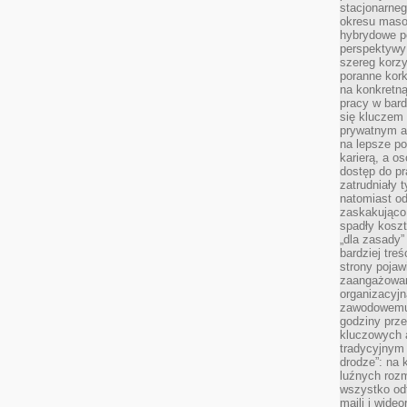
stacjonarne
okresu masow
hybrydowe po
perspektywy
szereg korzy
poranne kork
na konkretną
pracy w bard
się kluczem
prywatnym a
na lepsze p
karierą, a o
dostęp do pr
zatrudniały 
natomiast od
zaskakująco
spadły koszt
„dla zasady”
bardziej tre
strony pojaw
zaangażowani
organizacyjn
zawodowemu 
godziny prz
kluczowych 
tradycyjnym 
drodze”: na 
luźnych rozm
wszystko od
maili i wide