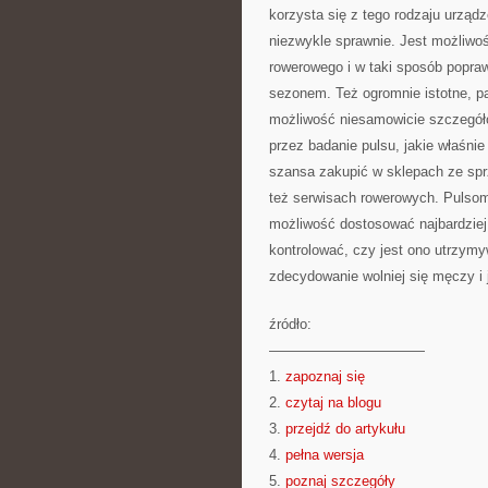
korzysta się z tego rodzaju urządz
niezwykle sprawnie. Jest możliwo
rowerowego i w taki sposób popra
sezonem. Też ogromnie istotne, pa
możliwość niesamowicie szczegół
przez badanie pulsu, jakie właśni
szansa zakupić w sklepach ze spr
też serwisach rowerowych. Pulsome
możliwość dostosować najbardziej
kontrolować, czy jest ono utrzym
zdecydowanie wolniej się męczy i 
źródło:
———————————
1.
zapoznaj się
2.
czytaj na blogu
3.
przejdź do artykułu
4.
pełna wersja
5.
poznaj szczegóły