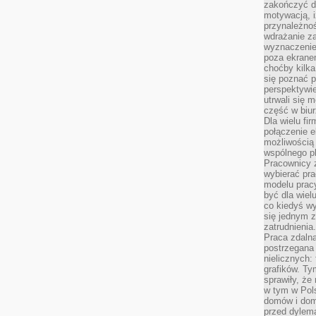
zakończyć dz
motywacją, i
przynależnoś
wdrażanie za
wyznaczenie 
poza ekranem
choćby kilka
się poznać 
perspektywie
utrwali się
część w biur
Dla wielu fi
połączenie e
możliwością
wspólnego pl
Pracownicy 
wybierać pr
modelu prac
być dla wiel
co kiedyś w
się jednym 
zatrudnienia.
Praca zdaln
postrzegana 
nielicznych:
grafików. Ty
sprawiły, że
w tym w Pols
domów i dom
przed dylem