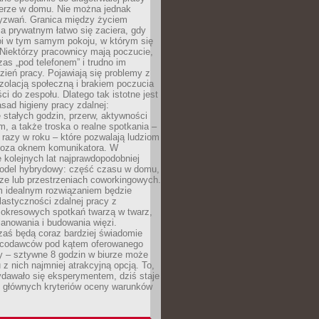
erze w domu. Nie można jednak
yzwań. Granica między życiem
 prywatnym łatwo się zaciera, gdy
oi w tym samym pokoju, w którym się
Niektórzy pracownicy mają poczucie,
zas „pod telefonem” i trudno im
ień pracy. Pojawiają się problemy z
zolacją społeczną i brakiem poczucia
ci do zespołu. Dlatego tak istotne jest
sad higieny pracy zdalnej:
stałych godzin, przerw, aktywności
, a także troska o realne spotkania –
 razy w roku – które pozwalają ludziom
poza oknem komunikatora. W
 kolejnych lat najprawdopodobniej
 model hybrydowy: część czasu w domu,
ze lub przestrzeniach coworkingowych.
rm idealnym rozwiązaniem będzie
lastyczności zdalnej pracy z
 okresowych spotkań twarzą w twarz,
anowania i budowania więzi.
zaś będą coraz bardziej świadomie
acodawców pod kątem oferowanego
y – sztywne 8 godzin w biurze może
u z nich najmniej atrakcyjną opcją. To,
ydawało się eksperymentem, dziś staje
z głównych kryteriów oceny warunków