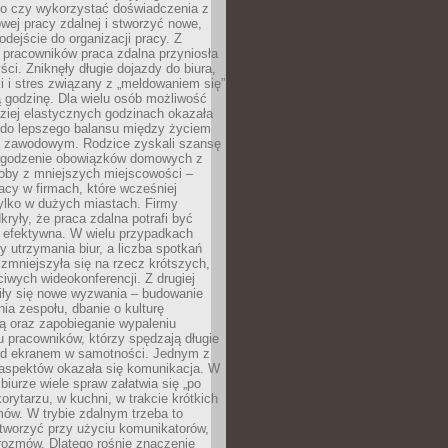
go czy wykorzystać doświadczenia z
ej pracy zdalnej i stworzyć nowe,
dejście do organizacji pracy. Z
 pracowników praca zdalna przyniosła
ści. Zniknęły długie dojazdy do biura,
i i stres związany z „meldowaniem się”
 godzinę. Dla wielu osób możliwość
ziej elastycznych godzinach okazała
 do lepszego balansu między życiem
 zawodowym. Rodzice zyskali szansę
ogodzenie obowiązków domowych z
soby z mniejszych miejscowości –
acy w firmach, które wcześniej
tylko w dużych miastach. Firmy
kryły, że praca zdalna potrafi być
 efektywna. W wielu przypadkach
y utrzymania biur, a liczba spotkań
 zmniejszyła się na rzecz krótszych,
ściwych wideokonferencji. Z drugiej
iły się nowe wyzwania – budowanie
a zespołu, dbanie o kulturę
ą oraz zapobieganie wypaleniu
pracowników, którzy spędzają długie
ed ekranem w samotności. Jednym z
aspektów okazała się komunikacja. W
biurze wiele spraw załatwia się „po
korytarzu, w kuchni, w trakcie krótkich
ów. W trybie zdalnym trzeba to
tworzyć przy użyciu komunikatorów,
orozmów. Dlatego rośnie znaczenie