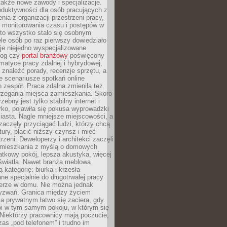
 także nowe zawody i specjalizacje.
oduktywności dla osób pracujących z
nia z organizacji przestrzeni pracy,
o monitorowania czasu i postępów w
 to wszystko stało się osobnym
le osób po raz pierwszy dowiedziało
ieje niejedno wyspecjalizowane
log czy
portal branżowy
poświęcony
matyce pracy zdalnej i hybrydowej,
znaleźć porady, recenzje sprzętu, a
e scenariusze spotkań online
h zespół. Praca zdalna zmieniła też
rzegania miejsca zamieszkania. Skoro
zebny jest tylko stabilny internet i
ko, pojawiła się pokusa wyprowadzki
iasta. Nagle mniejsze miejscowości, a
zaczęły przyciągać ludzi, którzy chcą
atury, płacić niższy czynsz i mieć
trzeni. Deweloperzy i architekci zaczęli
 mieszkania z myślą o domowych
atkowy pokój, lepsza akustyka, więcej
 światła. Nawet branża meblowa
 kategorię: biurka i krzesła
ne specjalnie do długotrwałej pracy
erze w domu. Nie można jednak
yzwań. Granica między życiem
 prywatnym łatwo się zaciera, gdy
oi w tym samym pokoju, w którym się
Niektórzy pracownicy mają poczucie,
zas „pod telefonem” i trudno im