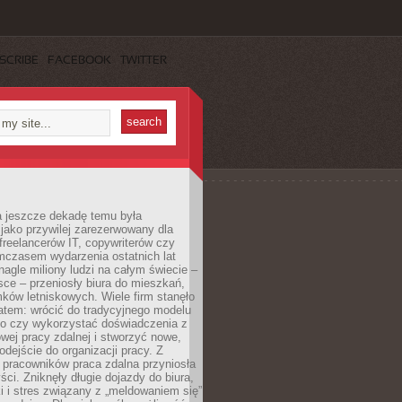
SCRIBE
FACEBOOK
TWITTER
a jeszcze dekadę temu była
jako przywilej zarezerwowany dla
 freelancerów IT, copywriterów czy
mczasem wydarzenia ostatnich lat
 nagle miliony ludzi na całym świecie –
ce – przeniosły biura do mieszkań,
ków letniskowych. Wiele firm stanęło
atem: wrócić do tradycyjnego modelu
go czy wykorzystać doświadczenia z
ej pracy zdalnej i stworzyć nowe,
dejście do organizacji pracy. Z
 pracowników praca zdalna przyniosła
ści. Zniknęły długie dojazdy do biura,
i i stres związany z „meldowaniem się”