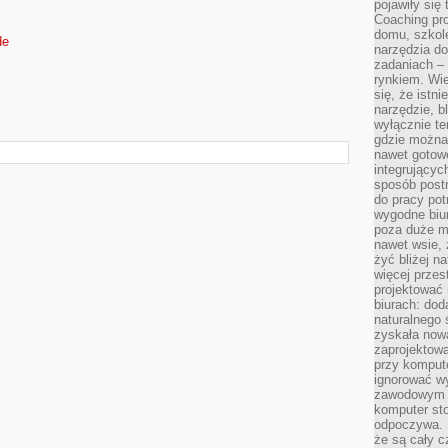
pojawiły się
Coaching pr
domu, szkole
de
narzędzia d
zadaniach –
rynkiem. Wie
się, że istn
narzędzie, b
wyłącznie te
gdzie można 
nawet gotow
integrującyc
sposób post
do pracy potr
wygodne biur
poza duże m
nawet wsie, 
żyć bliżej n
więcej przes
projektować
biurach: dod
naturalnego
zyskała nową
zaprojektowa
przy komput
ignorować w
zawodowym a
komputer st
odpoczywa. 
że są cały c