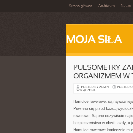
Archiwum
Nasze
Strona główna
MOJA SIŁA
PULSOMETRY ZA
ORGANIZMEM W 
POSTED BY ADMIN
POSTED ON
WYŁĄCZONA
Hamulce rowerowe, są najważnie
Powinno się przed każdą wyciecz
rowerowe. Są one oczywiście naji
bezpieczeństwo w chwili jazdy, a
Hamulce rowerowe koniecznie musz