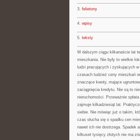
3.
felietony
4.
wpisy
5.
teksty
W dalszym ciągu kilkanaście lat t
mieszkania. Nie były to wielkie l
ludzi pracujących i zyskujących w 
czasach tudzież ceny mieszkań or
znaczące kwoty, mające ugruntow
zaciągnięcia kredytu. Nie są to ni
nieruchomości. Przeważnie spłat
zajmuje kilkadziesiąt lat. Praktycz
siebie. Nie mówiąc już o takim, k
czas słucha się o spadku cen mies
nawet ich nie dostrzega. Spadek at
kilkuset tysięcy złotych nie ma zn