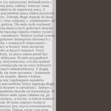
go czy wykorzystać doświadczenia z
ej pracy zdalnej i stworzyć nowe,
dejście do organizacji pracy. Z
 pracowników praca zdalna przyniosła
ści. Zniknęły długie dojazdy do biura,
i i stres związany z „meldowaniem się”
 godzinę. Dla wielu osób możliwość
ziej elastycznych godzinach okazała
 do lepszego balansu między życiem
 zawodowym. Rodzice zyskali szansę
ogodzenie obowiązków domowych z
soby z mniejszych miejscowości –
acy w firmach, które wcześniej
tylko w dużych miastach. Firmy
kryły, że praca zdalna potrafi być
 efektywna. W wielu przypadkach
y utrzymania biur, a liczba spotkań
 zmniejszyła się na rzecz krótszych,
ściwych wideokonferencji. Z drugiej
iły się nowe wyzwania – budowanie
a zespołu, dbanie o kulturę
ą oraz zapobieganie wypaleniu
pracowników, którzy spędzają długie
ed ekranem w samotności. Jednym z
aspektów okazała się komunikacja. W
biurze wiele spraw załatwia się „po
korytarzu, w kuchni, w trakcie krótkich
ów. W trybie zdalnym trzeba to
tworzyć przy użyciu komunikatorów,
orozmów. Dlatego rośnie znaczenie