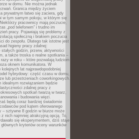
erze w domu. Nie można jednak
yzwań. Granica między życiem
 prywatnym łatwo się zaciera, gdy
oi w tym samym pokoju, w którym się
Niektórzy pracownicy mają poczucie,
zas „pod telefonem” i trudno im
ień pracy. Pojawiają się problemy z
zolacją społeczną i brakiem poczucia
ci do zespołu. Dlatego tak istotne jest
sad higieny pracy zdalnej:
stałych godzin, przerw, aktywności
, a także troska o realne spotkania –
 razy w roku – które pozwalają ludziom
poza oknem komunikatora. W
 kolejnych lat najprawdopodobniej
 model hybrydowy: część czasu w domu,
ze lub przestrzeniach coworkingowych.
rm idealnym rozwiązaniem będzie
lastyczności zdalnej pracy z
 okresowych spotkań twarzą w twarz,
anowania i budowania więzi.
zaś będą coraz bardziej świadomie
acodawców pod kątem oferowanego
y – sztywne 8 godzin w biurze może
u z nich najmniej atrakcyjną opcją. To,
ydawało się eksperymentem, dziś staje
z głównych kryteriów oceny warunków