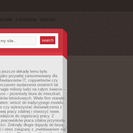
SCRIBE
FACEBOOK
TWITTER
a jeszcze dekadę temu była
jako przywilej zarezerwowany dla
 freelancerów IT, copywriterów czy
mczasem wydarzenia ostatnich lat
 nagle miliony ludzi na całym świecie –
ce – przeniosły biura do mieszkań,
ków letniskowych. Wiele firm stanęło
atem: wrócić do tradycyjnego modelu
go czy wykorzystać doświadczenia z
ej pracy zdalnej i stworzyć nowe,
dejście do organizacji pracy. Z
 pracowników praca zdalna przyniosła
ści. Zniknęły długie dojazdy do biura,
i i stres związany z „meldowaniem się”