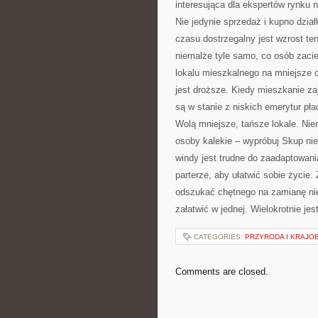
interesująca dla ekspertów rynku 
Nie jedynie sprzedaż i kupno dzia
czasu dostrzegalny jest wzrost t
niemalże tyle samo, co osób zacie
lokalu mieszkalnego na mniejsze 
jest droższe. Kiedy mieszkanie za
są w stanie z niskich emerytur pł
Wolą mniejsze, tańsze lokale. Ni
osoby kalekie – wypróbuj Skup ni
windy jest trudne do zaadaptowania
parterze, aby ułatwić sobie życi
odszukać chętnego na zamianę ni
załatwić w jednej. Wielokrotnie jes
CATEGORIES:
PRZYRODA I KRAJO
Comments are closed.