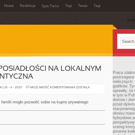
Nowe
Redakcja
Tagi
Twoje
Tagi
Spis Treści
SUB
POSIADŁOŚCI NA LOKALNYM
Praca zdaln
ANTYCZNA
postrzegana 
nielicznych:
grafików. Ty
PRZYSTĘPNOŚĆ
LIS - 4 - 2025
MOŻLIWOŚĆ KOMENTOWANIA
ZOSTAŁA
sprawiły, że
POSIADŁOŚCI
NA
w tym w Pols
LOKALNYM
domów i dom
RYNKU
 familii mogło pozwolić sobie na kupno prywatnego
JEST
przed dylem
GIGANTYCZNA
stacjonarne
okresu masow
hybrydowe po
perspektywy
szereg korzy
poranne kork