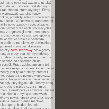
ad: jasno opisywać zadania, ustalać
dzialności, pilnować realistycznych
nikać chaosu informacyjnego. Firmy,
iły wprowadzić czytelne reguły
online, poradziły sobie z przejściem na
użo lepiej. W połowie tej transformacji
 także nowe zawody i specjalizacje.
oduktywności dla osób pracujących z
nia z organizacji przestrzeni pracy,
o monitorowania czasu i postępów w
 to wszystko stało się osobnym
le osób po raz pierwszy dowiedziało
ieje niejedno wyspecjalizowane
log czy
portal branżowy
poświęcony
matyce pracy zdalnej i hybrydowej,
znaleźć porady, recenzje sprzętu, a
e scenariusze spotkań online
h zespół. Praca zdalna zmieniła też
rzegania miejsca zamieszkania. Skoro
zebny jest tylko stabilny internet i
ko, pojawiła się pokusa wyprowadzki
iasta. Nagle mniejsze miejscowości, a
zaczęły przyciągać ludzi, którzy chcą
atury, płacić niższy czynsz i mieć
trzeni. Deweloperzy i architekci zaczęli
 mieszkania z myślą o domowych
atkowy pokój, lepsza akustyka, więcej
 światła. Nawet branża meblowa
 kategorię: biurka i krzesła
ne specjalnie do długotrwałej pracy