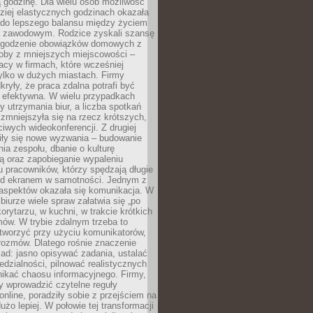
 godzinę. Dla wielu osób możliwość
ziej elastycznych godzinach okazała
 do lepszego balansu między życiem
 zawodowym. Rodzice zyskali szansę
ogodzenie obowiązków domowych z
soby z mniejszych miejscowości –
acy w firmach, które wcześniej
tylko w dużych miastach. Firmy
kryły, że praca zdalna potrafi być
 efektywna. W wielu przypadkach
y utrzymania biur, a liczba spotkań
 zmniejszyła się na rzecz krótszych,
ściwych wideokonferencji. Z drugiej
iły się nowe wyzwania – budowanie
a zespołu, dbanie o kulturę
ą oraz zapobieganie wypaleniu
pracowników, którzy spędzają długie
ed ekranem w samotności. Jednym z
aspektów okazała się komunikacja. W
biurze wiele spraw załatwia się „po
korytarzu, w kuchni, w trakcie krótkich
ów. W trybie zdalnym trzeba to
tworzyć przy użyciu komunikatorów,
orozmów. Dlatego rośnie znaczenie
ad: jasno opisywać zadania, ustalać
dzialności, pilnować realistycznych
nikać chaosu informacyjnego. Firmy,
iły wprowadzić czytelne reguły
online, poradziły sobie z przejściem na
użo lepiej. W połowie tej transformacji