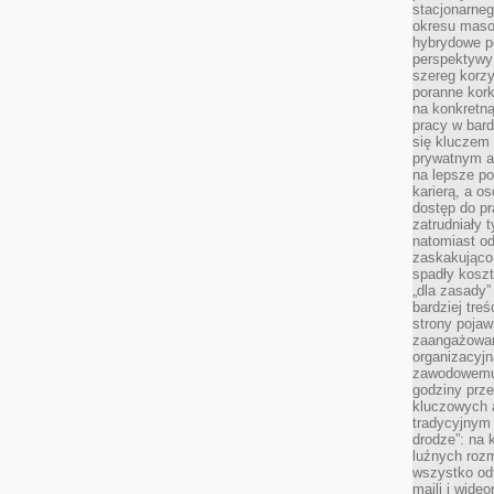
stacjonarne
okresu masow
hybrydowe po
perspektywy
szereg korzy
poranne kork
na konkretną
pracy w bard
się kluczem
prywatnym a
na lepsze p
karierą, a o
dostęp do pr
zatrudniały 
natomiast od
zaskakująco
spadły koszt
„dla zasady”
bardziej tre
strony pojaw
zaangażowani
organizacyjn
zawodowemu 
godziny prz
kluczowych 
tradycyjnym 
drodze”: na 
luźnych rozm
wszystko od
maili i wide