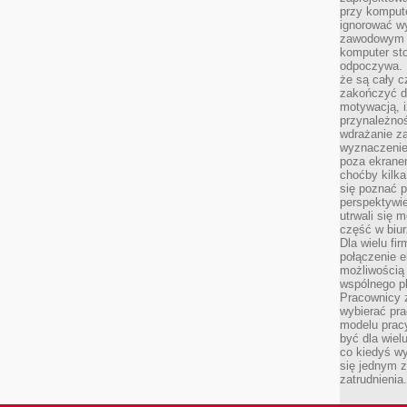
przy komput
ignorować w
zawodowym a
komputer st
odpoczywa. 
że są cały c
zakończyć dz
motywacją, i
przynależnoś
wdrażanie za
wyznaczenie 
poza ekranem
choćby kilka
się poznać 
perspektywie
utrwali się
część w biur
Dla wielu fi
połączenie e
możliwością
wspólnego pl
Pracownicy 
wybierać pr
modelu prac
być dla wiel
co kiedyś w
się jednym 
zatrudnienia.