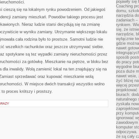
pojawiły się
nieruchomości.
Coaching pr
łki cieszą się na lokalnym rynku powodzeniem. Od jakiegoś
domu, szkole
narzędzia d
endencji zamiany mieszkań. Powodów takiego procesu jest
zadaniach –
kawionych. Nieraz ludzie starsi decydują się na zmianę
rynkiem. Wie
się, że istn
oczywiście w wyniku zamiany. Utrzymanie większego lokalu
narzędzie, b
wyłącznie te
jmowała cała rodzina było to prostsze. Samotni ludzie nie
gdzie można 
acić wszelkich rachunków oraz jeszcze utrzymywać siebie.
nawet gotow
integrującyc
eraz spotykane są tez wypadki zamiany nieruchomości przez
sposób post
eruchomości za gotówkę. Mieszkanie na piętrze, w bloku bez
do pracy potr
wygodne biur
 dla inwalidy. Wolą zamienić lokal na ten znajdujący się na
poza duże m
nawet wsie, 
e. Zamiast sprzedawać oraz kupować mieszkanie wolą
żyć bliżej n
eruchomości. W miejsce dwóch transakcji wszystko wolno
więcej przes
projektować
t to proces krótszy i prostszy.
biurach: dod
naturalnego
zyskała nową
BRAZY
zaprojektowa
przy komput
ignorować w
zawodowym a
komputer st
odpoczywa. 
że są cały c