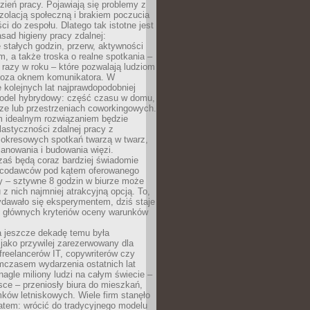
ień pracy. Pojawiają się problemy z
zolacją społeczną i brakiem poczucia
ci do zespołu. Dlatego tak istotne jest
sad higieny pracy zdalnej:
stałych godzin, przerw, aktywności
, a także troska o realne spotkania –
 razy w roku – które pozwalają ludziom
poza oknem komunikatora. W
 kolejnych lat najprawdopodobniej
 model hybrydowy: część czasu w domu,
ze lub przestrzeniach coworkingowych.
rm idealnym rozwiązaniem będzie
lastyczności zdalnej pracy z
 okresowych spotkań twarzą w twarz,
anowania i budowania więzi.
zaś będą coraz bardziej świadomie
acodawców pod kątem oferowanego
y – sztywne 8 godzin w biurze może
u z nich najmniej atrakcyjną opcją. To,
ydawało się eksperymentem, dziś staje
z głównych kryteriów oceny warunków
a jeszcze dekadę temu była
jako przywilej zarezerwowany dla
 freelancerów IT, copywriterów czy
mczasem wydarzenia ostatnich lat
 nagle miliony ludzi na całym świecie –
ce – przeniosły biura do mieszkań,
ków letniskowych. Wiele firm stanęło
atem: wrócić do tradycyjnego modelu