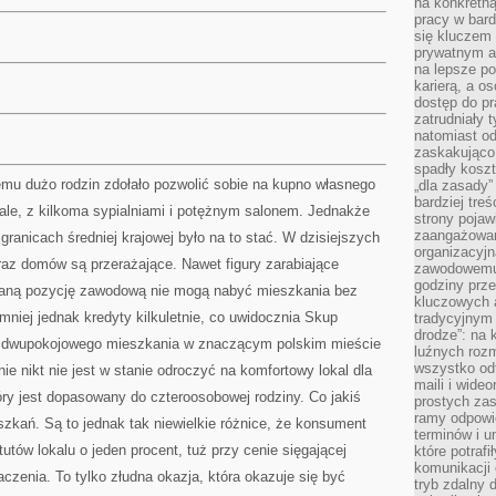
na konkretną
pracy w bard
się kluczem
prywatnym a
na lepsze p
karierą, a o
dostęp do pr
zatrudniały 
natomiast od
zaskakująco
spadły koszt
emu dużo rodzin zdołało pozwolić sobie na kupno własnego
„dla zasady”
bardziej tre
okale, z kilkoma sypialniami i potężnym salonem. Jednakże
strony pojaw
zaangażowani
granicach średniej krajowej było na to stać. W dzisiejszych
organizacyjn
az domów są przerażające. Nawet figury zarabiające
zawodowemu 
godziny prz
aną pozycję zawodową nie mogą nabyć mieszkania bez
kluczowych 
emniej jednak kredyty kilkuletnie, co uwidocznia Skup
tradycyjnym 
drodze”: na 
a dwupokojowego mieszkania w znaczącym polskim mieście
luźnych rozm
wszystko od
nie nikt nie jest w stanie odroczyć na komfortowy lokal dla
maili i wide
tóry jest dopasowany do czteroosobowej rodziny. Co jakiś
prostych zas
ramy odpowie
zkań. Są to jednak tak niewielkie różnice, że konsument
terminów i u
utów lokalu o jeden procent, tuż przy cenie sięgającej
które potraf
komunikacji 
aczenia. To tylko złudna okazja, która okazuje się być
tryb zdalny d