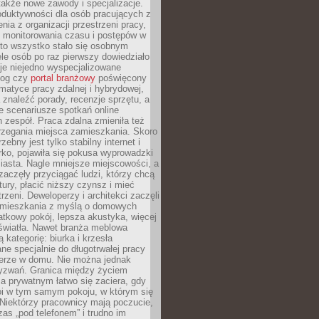
 także nowe zawody i specjalizacje.
oduktywności dla osób pracujących z
nia z organizacji przestrzeni pracy,
o monitorowania czasu i postępów w
 to wszystko stało się osobnym
le osób po raz pierwszy dowiedziało
ieje niejedno wyspecjalizowane
log czy
portal branżowy
poświęcony
matyce pracy zdalnej i hybrydowej,
znaleźć porady, recenzje sprzętu, a
e scenariusze spotkań online
h zespół. Praca zdalna zmieniła też
rzegania miejsca zamieszkania. Skoro
zebny jest tylko stabilny internet i
ko, pojawiła się pokusa wyprowadzki
iasta. Nagle mniejsze miejscowości, a
zaczęły przyciągać ludzi, którzy chcą
atury, płacić niższy czynsz i mieć
trzeni. Deweloperzy i architekci zaczęli
 mieszkania z myślą o domowych
atkowy pokój, lepsza akustyka, więcej
 światła. Nawet branża meblowa
 kategorię: biurka i krzesła
ne specjalnie do długotrwałej pracy
erze w domu. Nie można jednak
yzwań. Granica między życiem
 prywatnym łatwo się zaciera, gdy
oi w tym samym pokoju, w którym się
Niektórzy pracownicy mają poczucie,
zas „pod telefonem” i trudno im