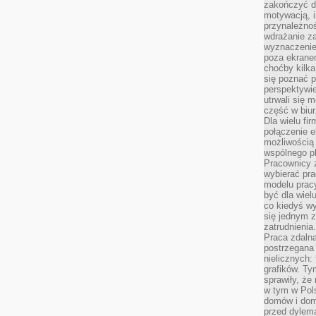
zakończyć dz
motywacją, i
przynależnoś
wdrażanie za
wyznaczenie 
poza ekranem
choćby kilka
się poznać 
perspektywie
utrwali się
część w biur
Dla wielu fi
połączenie e
możliwością
wspólnego pl
Pracownicy 
wybierać pr
modelu prac
być dla wiel
co kiedyś w
się jednym 
zatrudnienia.
Praca zdaln
postrzegana 
nielicznych:
grafików. Ty
sprawiły, że
w tym w Pols
domów i dom
przed dylem