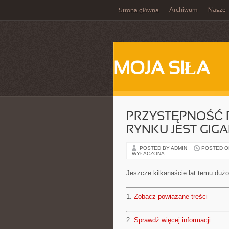
Archiwum
Nasze
Strona główna
MOJA SIŁA
PRZYSTĘPNOŚĆ 
RYNKU JEST GIG
POSTED BY ADMIN
POSTED ON 
WYŁĄCZONA
Jeszcze kilkanaście lat temu dużo
1.
Zobacz powiązane treści
2.
Sprawdź więcej informacji