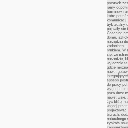
prostych zas
ramy odpowie
terminów i u
które potraf
komunikacji 
tryb zdalny d
pojawiły się
Coaching pr
domu, szkole
narzędzia d
zadaniach –
rynkiem. Wie
się, że istn
narzędzie, b
wyłącznie te
gdzie można 
nawet gotow
integrującyc
sposób post
do pracy potr
wygodne biur
poza duże m
nawet wsie, 
żyć bliżej n
więcej przes
projektować
biurach: dod
naturalnego
zyskała nową
zaprojektowa