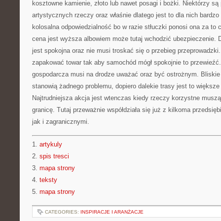
kosztowne kamienie, złoto lub nawet posagi i bożki. Niektórzy s
artystycznych rzeczy oraz właśnie dlatego jest to dla nich bardzo 
kolosalna odpowiedzialność bo w razie stłuczki ponosi ona za to 
cena jest wyższa albowiem może tutaj wchodzić ubezpieczenie. D
jest spokojna oraz nie musi troskać się o przebieg przeprowadzki.
zapakować towar tak aby samochód mógł spokojnie to przewieźć.
gospodarcza musi na drodze uważać oraz być ostrożnym. Bliskie
stanowią żadnego problemu, dopiero dalekie trasy jest to większe 
Najtrudniejsza akcja jest wtenczas kiedy rzeczy korzystne musz
granicę. Tutaj przeważnie współdziała się już z kilkoma przedsię
jak i zagranicznymi.
1.
artykuly
2.
spis tresci
3.
mapa strony
4.
teksty
5.
mapa strony
CATEGORIES:
INSPIRACJE I ARANŻACJE