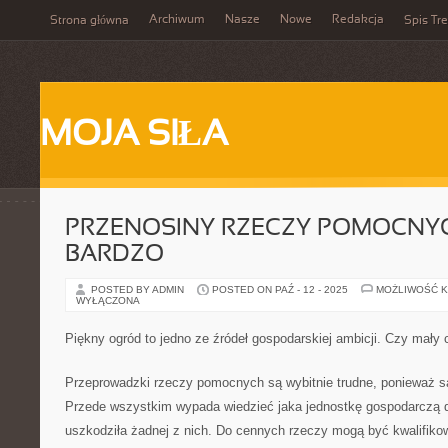
Archiwum
Nasze
Nowe
Redakcja
Strona główna
Spis Tre
MOJA SIŁA
PRZENOSINY RZECZY POMOCNY
BARDZO
POSTED BY ADMIN
POSTED ON PAŹ - 12 - 2025
MOŻLIWOŚĆ 
WYŁĄCZONA
Piękny ogród to jedno ze źródeł gospodarskiej ambicji. Czy mały c
Przeprowadzki rzeczy pomocnych są wybitnie trudne, ponieważ są
Przede wszystkim wypada wiedzieć jaka jednostkę gospodarczą 
uszkodziła żadnej z nich. Do cennych rzeczy mogą być kwalifikow