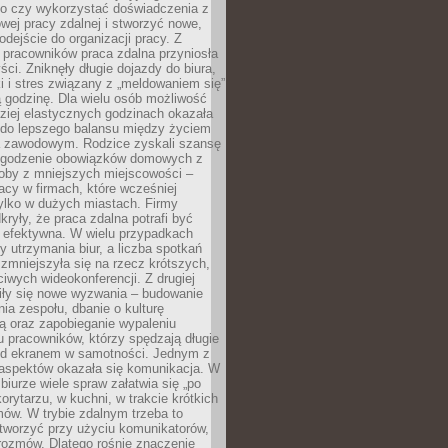
go czy wykorzystać doświadczenia z
ej pracy zdalnej i stworzyć nowe,
dejście do organizacji pracy. Z
 pracowników praca zdalna przyniosła
ści. Zniknęły długie dojazdy do biura,
i i stres związany z „meldowaniem się”
 godzinę. Dla wielu osób możliwość
ziej elastycznych godzinach okazała
 do lepszego balansu między życiem
 zawodowym. Rodzice zyskali szansę
ogodzenie obowiązków domowych z
soby z mniejszych miejscowości –
acy w firmach, które wcześniej
tylko w dużych miastach. Firmy
kryły, że praca zdalna potrafi być
 efektywna. W wielu przypadkach
y utrzymania biur, a liczba spotkań
 zmniejszyła się na rzecz krótszych,
ściwych wideokonferencji. Z drugiej
iły się nowe wyzwania – budowanie
a zespołu, dbanie o kulturę
ą oraz zapobieganie wypaleniu
pracowników, którzy spędzają długie
ed ekranem w samotności. Jednym z
aspektów okazała się komunikacja. W
biurze wiele spraw załatwia się „po
korytarzu, w kuchni, w trakcie krótkich
ów. W trybie zdalnym trzeba to
tworzyć przy użyciu komunikatorów,
orozmów. Dlatego rośnie znaczenie