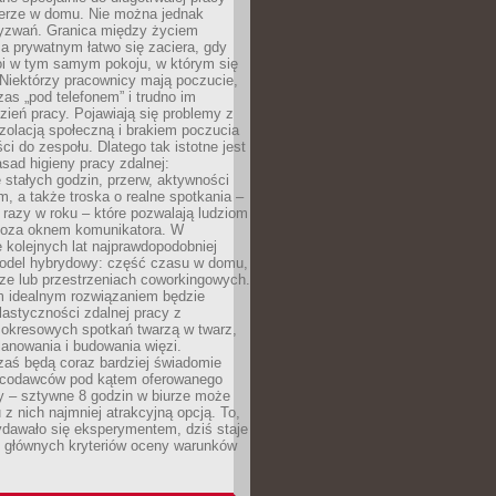
erze w domu. Nie można jednak
yzwań. Granica między życiem
 prywatnym łatwo się zaciera, gdy
oi w tym samym pokoju, w którym się
Niektórzy pracownicy mają poczucie,
zas „pod telefonem” i trudno im
ień pracy. Pojawiają się problemy z
zolacją społeczną i brakiem poczucia
ci do zespołu. Dlatego tak istotne jest
sad higieny pracy zdalnej:
stałych godzin, przerw, aktywności
, a także troska o realne spotkania –
 razy w roku – które pozwalają ludziom
poza oknem komunikatora. W
 kolejnych lat najprawdopodobniej
 model hybrydowy: część czasu w domu,
ze lub przestrzeniach coworkingowych.
rm idealnym rozwiązaniem będzie
lastyczności zdalnej pracy z
 okresowych spotkań twarzą w twarz,
anowania i budowania więzi.
zaś będą coraz bardziej świadomie
acodawców pod kątem oferowanego
y – sztywne 8 godzin w biurze może
u z nich najmniej atrakcyjną opcją. To,
ydawało się eksperymentem, dziś staje
z głównych kryteriów oceny warunków