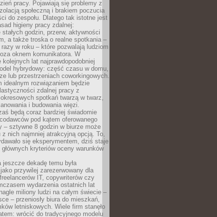
ień pracy. Pojawiają się problemy z
zolacją społeczną i brakiem poczucia
ci do zespołu. Dlatego tak istotne jest
sad higieny pracy zdalnej:
stałych godzin, przerw, aktywności
, a także troska o realne spotkania –
 razy w roku – które pozwalają ludziom
poza oknem komunikatora. W
 kolejnych lat najprawdopodobniej
 model hybrydowy: część czasu w domu,
ze lub przestrzeniach coworkingowych.
rm idealnym rozwiązaniem będzie
lastyczności zdalnej pracy z
 okresowych spotkań twarzą w twarz,
anowania i budowania więzi.
zaś będą coraz bardziej świadomie
acodawców pod kątem oferowanego
y – sztywne 8 godzin w biurze może
u z nich najmniej atrakcyjną opcją. To,
ydawało się eksperymentem, dziś staje
z głównych kryteriów oceny warunków
a jeszcze dekadę temu była
jako przywilej zarezerwowany dla
 freelancerów IT, copywriterów czy
mczasem wydarzenia ostatnich lat
 nagle miliony ludzi na całym świecie –
ce – przeniosły biura do mieszkań,
ków letniskowych. Wiele firm stanęło
atem: wrócić do tradycyjnego modelu