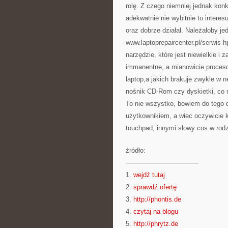
rolę. Z czego niemniej jednak ko
adekwatnie nie wybitnie to interesu
oraz dobrze działał. Należałoby 
www.laptoprepaircenter.pl/serwis-
narzędzie, które jest niewielkie 
immanentne, a mianowicie procesor
laptop,a jakich brakuje zwykle w n
nośnik CD-Rom czy dyskietki, co 
To nie wszystko, bowiem do tego 
użytkownikiem, a wiec oczywicie k
touchpad, innymi słowy cos w rodz
źródło:
———————————
1.
wejdź tutaj
2.
sprawdź ofertę
3.
http://phontis.de
4.
czytaj na blogu
5.
http://phrytz.de