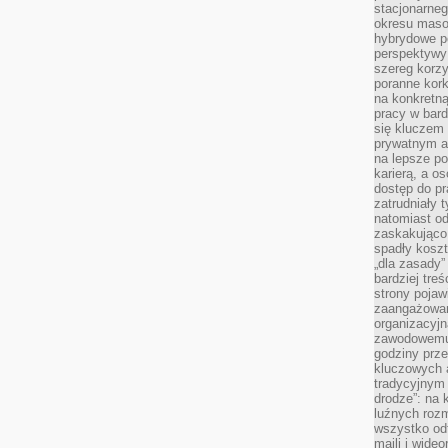
stacjonarne
okresu masow
hybrydowe po
perspektywy
szereg korzy
poranne kork
na konkretną
pracy w bard
się kluczem
prywatnym a
na lepsze p
karierą, a o
dostęp do pr
zatrudniały 
natomiast od
zaskakująco
spadły koszt
„dla zasady”
bardziej tre
strony pojaw
zaangażowani
organizacyjn
zawodowemu 
godziny prz
kluczowych 
tradycyjnym 
drodze”: na 
luźnych rozm
wszystko od
maili i wide