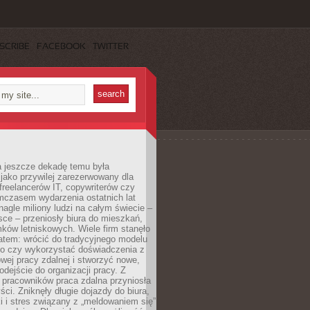
SCRIBE
FACEBOOK
TWITTER
a jeszcze dekadę temu była
jako przywilej zarezerwowany dla
 freelancerów IT, copywriterów czy
mczasem wydarzenia ostatnich lat
 nagle miliony ludzi na całym świecie –
ce – przeniosły biura do mieszkań,
ków letniskowych. Wiele firm stanęło
atem: wrócić do tradycyjnego modelu
go czy wykorzystać doświadczenia z
ej pracy zdalnej i stworzyć nowe,
dejście do organizacji pracy. Z
 pracowników praca zdalna przyniosła
ści. Zniknęły długie dojazdy do biura,
i i stres związany z „meldowaniem się”