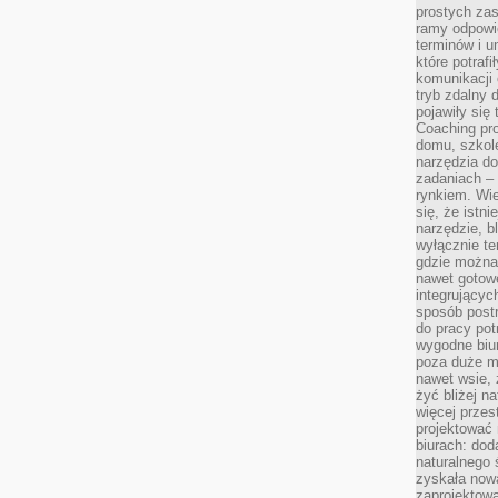
prostych zas
ramy odpowie
terminów i u
które potraf
komunikacji 
tryb zdalny d
pojawiły się
Coaching pr
domu, szkole
narzędzia d
zadaniach –
rynkiem. Wie
się, że istn
narzędzie, b
wyłącznie te
gdzie można 
nawet gotow
integrującyc
sposób post
do pracy potr
wygodne biur
poza duże m
nawet wsie, 
żyć bliżej n
więcej przes
projektować
biurach: dod
naturalnego
zyskała nową
zaprojektowa