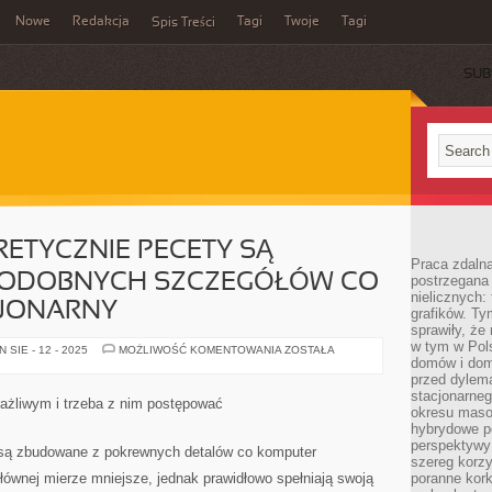
Nowe
Redakcja
Tagi
Twoje
Tagi
Spis Treści
SUB
RETYCZNIE PECETY SĄ
Praca zdaln
PODOBNYCH SZCZEGÓŁÓW CO
postrzegana 
nielicznych:
JONARNY
grafików. Ty
sprawiły, że
w tym w Pols
POMIMO,
SIE - 12 - 2025
MOŻLIWOŚĆ KOMENTOWANIA
ZOSTAŁA
ŻE
domów i dom
TEORETYCZNIE
przed dylem
PECETY
stacjonarne
SĄ
rażliwym i trzeba z nim postępować
ZBUDOWANE
okresu masow
Z
hybrydowe po
PODOBNYCH
perspektywy
SZCZEGÓŁÓW
 są zbudowane z pokrewnych detalów co komputer
CO
szereg korzy
KOMPUTER
głównej mierze mniejsze, jednak prawidłowo spełniają swoją
poranne kork
STACJONARNY