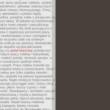
ad: jasno opisywać zadania, ustalać
dzialności, pilnować realistycznych
nikać chaosu informacyjnego. Firmy,
iły wprowadzić czytelne reguły
online, poradziły sobie z przejściem na
użo lepiej. W połowie tej transformacji
 także nowe zawody i specjalizacje.
oduktywności dla osób pracujących z
nia z organizacji przestrzeni pracy,
o monitorowania czasu i postępów w
 to wszystko stało się osobnym
le osób po raz pierwszy dowiedziało
ieje niejedno wyspecjalizowane
log czy
portal branżowy
poświęcony
matyce pracy zdalnej i hybrydowej,
znaleźć porady, recenzje sprzętu, a
e scenariusze spotkań online
h zespół. Praca zdalna zmieniła też
rzegania miejsca zamieszkania. Skoro
zebny jest tylko stabilny internet i
ko, pojawiła się pokusa wyprowadzki
iasta. Nagle mniejsze miejscowości, a
zaczęły przyciągać ludzi, którzy chcą
atury, płacić niższy czynsz i mieć
trzeni. Deweloperzy i architekci zaczęli
 mieszkania z myślą o domowych
atkowy pokój, lepsza akustyka, więcej
 światła. Nawet branża meblowa
 kategorię: biurka i krzesła
ne specjalnie do długotrwałej pracy