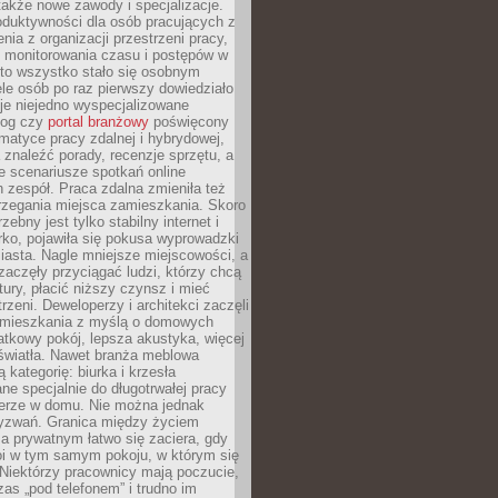
 także nowe zawody i specjalizacje.
oduktywności dla osób pracujących z
nia z organizacji przestrzeni pracy,
o monitorowania czasu i postępów w
 to wszystko stało się osobnym
le osób po raz pierwszy dowiedziało
ieje niejedno wyspecjalizowane
log czy
portal branżowy
poświęcony
matyce pracy zdalnej i hybrydowej,
znaleźć porady, recenzje sprzętu, a
e scenariusze spotkań online
h zespół. Praca zdalna zmieniła też
rzegania miejsca zamieszkania. Skoro
zebny jest tylko stabilny internet i
ko, pojawiła się pokusa wyprowadzki
iasta. Nagle mniejsze miejscowości, a
zaczęły przyciągać ludzi, którzy chcą
atury, płacić niższy czynsz i mieć
trzeni. Deweloperzy i architekci zaczęli
 mieszkania z myślą o domowych
atkowy pokój, lepsza akustyka, więcej
 światła. Nawet branża meblowa
 kategorię: biurka i krzesła
ne specjalnie do długotrwałej pracy
erze w domu. Nie można jednak
yzwań. Granica między życiem
 prywatnym łatwo się zaciera, gdy
oi w tym samym pokoju, w którym się
Niektórzy pracownicy mają poczucie,
zas „pod telefonem” i trudno im