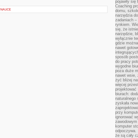
pojawiły się
Coaching pr
 NAUCE
domu, szkole
narzędzia d
zadaniach –
rynkiem. Wie
się, że istn
narzędzie, b
wyłącznie te
gdzie można 
nawet gotow
integrującyc
sposób post
do pracy potr
wygodne biur
poza duże m
nawet wsie, 
żyć bliżej n
więcej przes
projektować
biurach: dod
naturalnego
zyskała nową
zaprojektowa
przy komput
ignorować w
zawodowym a
komputer st
odpoczywa. 
że są cały c