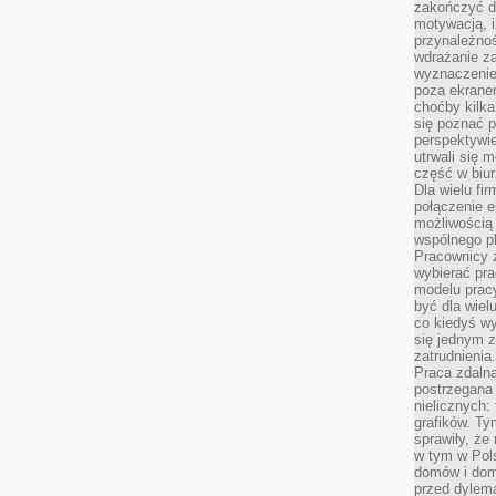
zakończyć dz
motywacją, i
przynależnoś
wdrażanie za
wyznaczenie 
poza ekranem
choćby kilka
się poznać 
perspektywie
utrwali się
część w biur
Dla wielu fi
połączenie e
możliwością
wspólnego pl
Pracownicy 
wybierać pr
modelu prac
być dla wiel
co kiedyś w
się jednym 
zatrudnienia.
Praca zdaln
postrzegana 
nielicznych:
grafików. Ty
sprawiły, że
w tym w Pols
domów i dom
przed dylem