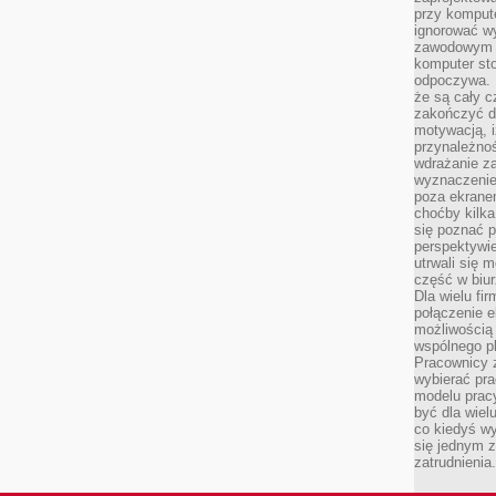
przy komput
ignorować w
zawodowym a
komputer st
odpoczywa. 
że są cały c
zakończyć dz
motywacją, i
przynależnoś
wdrażanie za
wyznaczenie 
poza ekranem
choćby kilka
się poznać 
perspektywie
utrwali się
część w biur
Dla wielu fi
połączenie e
możliwością
wspólnego pl
Pracownicy 
wybierać pr
modelu prac
być dla wiel
co kiedyś w
się jednym 
zatrudnienia.