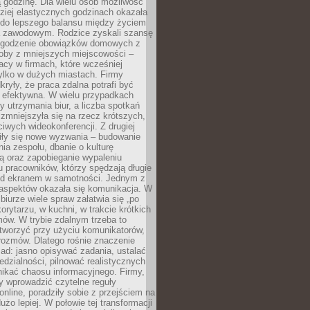
 godzinę. Dla wielu osób możliwość
ziej elastycznych godzinach okazała
 do lepszego balansu między życiem
 zawodowym. Rodzice zyskali szansę
ogodzenie obowiązków domowych z
soby z mniejszych miejscowości –
acy w firmach, które wcześniej
tylko w dużych miastach. Firmy
kryły, że praca zdalna potrafi być
 efektywna. W wielu przypadkach
y utrzymania biur, a liczba spotkań
 zmniejszyła się na rzecz krótszych,
ściwych wideokonferencji. Z drugiej
iły się nowe wyzwania – budowanie
a zespołu, dbanie o kulturę
ą oraz zapobieganie wypaleniu
pracowników, którzy spędzają długie
ed ekranem w samotności. Jednym z
aspektów okazała się komunikacja. W
biurze wiele spraw załatwia się „po
korytarzu, w kuchni, w trakcie krótkich
ów. W trybie zdalnym trzeba to
tworzyć przy użyciu komunikatorów,
orozmów. Dlatego rośnie znaczenie
ad: jasno opisywać zadania, ustalać
dzialności, pilnować realistycznych
nikać chaosu informacyjnego. Firmy,
iły wprowadzić czytelne reguły
online, poradziły sobie z przejściem na
użo lepiej. W połowie tej transformacji