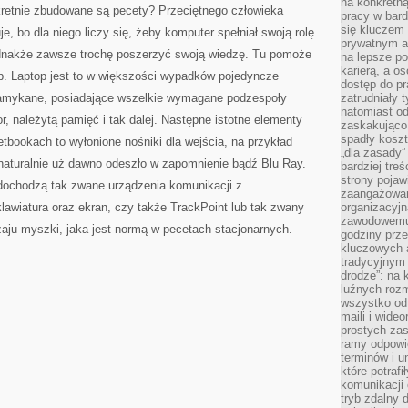
na konkretną
nkretnie zbudowane są pecety? Przeciętnego człowieka
pracy w bard
się kluczem
je, bo dla niego liczy się, żeby komputer spełniał swoją rolę
prywatnym a
jednakże zawsze trochę poszerzyć swoją wiedzę. Tu pomoże
na lepsze p
karierą, a o
hp. Laptop jest to w większości wypadków pojedyncze
dostęp do pr
i zamykane, posiadające wszelkie wymagane podzespoły
zatrudniały 
natomiast od
, należytą pamięć i tak dalej. Następne istotne elementy
zaskakująco
spadły koszt
etbookach to wyłonione nośniki dla wejścia, na przykład
„dla zasady”
naturalnie uż dawno odeszło w zapomnienie bądź Blu Ray.
bardziej tre
strony pojaw
dochodzą tak zwane urządzenia komunikacji z
zaangażowani
lawiatura oraz ekran, czy także TrackPoint lub tak zwany
organizacyjn
zawodowemu 
aju myszki, jaka jest normą w pecetach stacjonarnych.
godziny prz
kluczowych 
tradycyjnym 
drodze”: na 
luźnych rozm
wszystko od
maili i wide
prostych zas
ramy odpowie
terminów i u
które potraf
komunikacji 
tryb zdalny d