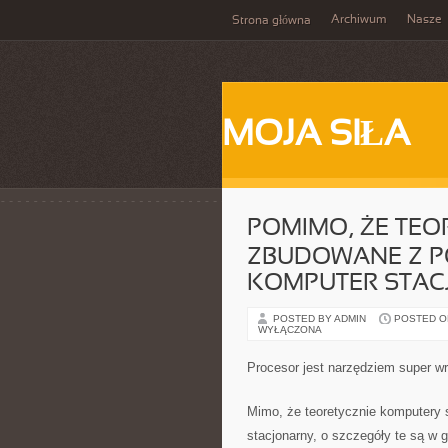
Archiwum
Nasze
Strona główna
MOJA SIŁA
POMIMO, ŻE TEO
ZBUDOWANE Z 
KOMPUTER STAC
POSTED BY ADMIN
POSTED ON 
WYŁĄCZONA
Procesor jest narzędziem super w
Mimo, że teoretycznie komputery
stacjonarny, o szczegóły te są w 