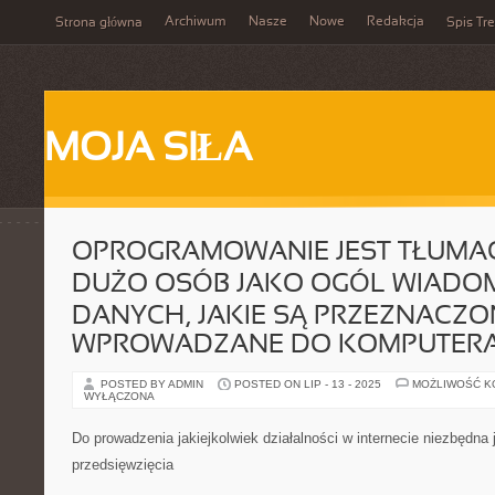
Archiwum
Nasze
Nowe
Redakcja
Strona główna
Spis Tre
MOJA SIŁA
OPROGRAMOWANIE JEST TŁUMA
DUŻO OSÓB JAKO OGÓL WIADOM
DANYCH, JAKIE SĄ PRZEZNACZON
WPROWADZANE DO KOMPUTER
POSTED BY ADMIN
POSTED ON LIP - 13 - 2025
MOŻLIWOŚĆ 
WYŁĄCZONA
Do prowadzenia jakiejkolwiek działalności w internecie niezbędna 
przedsięwzięcia