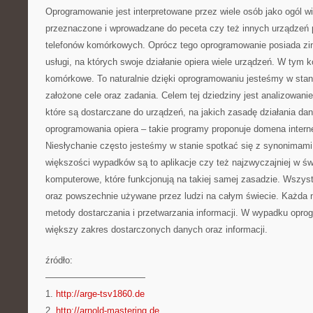
Oprogramowanie jest interpretowane przez wiele osób jako ogól w
przeznaczone i wprowadzane do peceta czy też innych urządzeń
telefonów komórkowych. Oprócz tego oprogramowanie posiada zint
usługi, na których swoje działanie opiera wiele urządzeń. W tym k
komórkowe. To naturalnie dzięki oprogramowaniu jesteśmy w stani
założone cele oraz zadania. Celem tej dziedziny jest analizowani
które są dostarczane do urządzeń, na jakich zasadę działania dan
oprogramowania opiera – takie programy proponuje domena internet
Niesłychanie często jesteśmy w stanie spotkać się z synonimam
większości wypadków są to aplikacje czy też najzwyczajniej w ś
komputerowe, które funkcjonują na takiej samej zasadzie. Wszys
oraz powszechnie używane przez ludzi na całym świecie. Każda 
metody dostarczania i przetwarzania informacji. W wypadku opro
większy zakres dostarczonych danych oraz informacji.
źródło:
———————————
1.
http://arge-tsv1860.de
2.
http://arnold-mastering.de