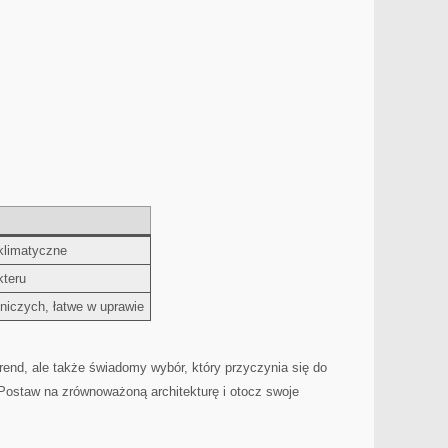
klimatyczne
kteru
zniczych, łatwe w uprawie
trend, ale⁤ także świadomy​ wybór, który przyczynia się do
Postaw na zrównoważoną architekturę⁣ i otocz​ swoje