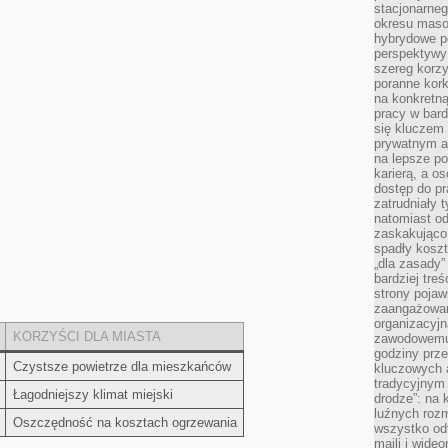
stacjonarne
okresu masow
hybrydowe po
perspektywy
szereg korzy
poranne kork
na konkretną
pracy w bard
się kluczem
prywatnym a
na lepsze p
karierą, a o
dostęp do pr
zatrudniały 
natomiast od
zaskakująco
spadły koszt
„dla zasady”
bardziej tre
strony pojaw
zaangażowani
organizacyjn
KORZYŚCI ⁤DLA MIASTA
zawodowemu 
godziny prz
Czystsze powietrze ‍dla mieszkańców
kluczowych 
tradycyjnym 
Łagodniejszy klimat⁤ miejski
drodze”: na 
luźnych rozm
Oszczędność na kosztach⁢ ogrzewania
wszystko od
maili i wide