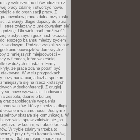
go czy wykorzystać doświadczenia z
ej pracy zdalnej i stworzyć nowe,
dejście do organizacji pracy. Z
 pracowników praca zdalna przyniosła
ści. Zniknęły długie dojazdy do biura,
i i stres związany z „meldowaniem się”
 godzinę. Dla wielu osób możliwość
ziej elastycznych godzinach okazała
 do lepszego balansu między życiem
 zawodowym. Rodzice zyskali szansę
ogodzenie obowiązków domowych z
soby z mniejszych miejscowości –
acy w firmach, które wcześniej
tylko w dużych miastach. Firmy
kryły, że praca zdalna potrafi być
 efektywna. W wielu przypadkach
y utrzymania biur, a liczba spotkań
 zmniejszyła się na rzecz krótszych,
ściwych wideokonferencji. Z drugiej
iły się nowe wyzwania – budowanie
a zespołu, dbanie o kulturę
ą oraz zapobieganie wypaleniu
pracowników, którzy spędzają długie
ed ekranem w samotności. Jednym z
aspektów okazała się komunikacja. W
biurze wiele spraw załatwia się „po
korytarzu, w kuchni, w trakcie krótkich
ów. W trybie zdalnym trzeba to
tworzyć przy użyciu komunikatorów,
orozmów. Dlatego rośnie znaczenie