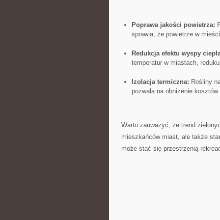
Poprawa jakości powietrza:
R
sprawia, że powietrze w mieści
Redukcja efektu wyspy ciepła
temperatur w miastach, redukuj
Izolacja termiczna:
Rośliny na
pozwala na obniżenie kosztów 
Warto zauważyć, że⁤ trend zielonyc
mieszkańców‌ miast, ⁤ale także ⁤st
może⁢ stać się przestrzenią rekre