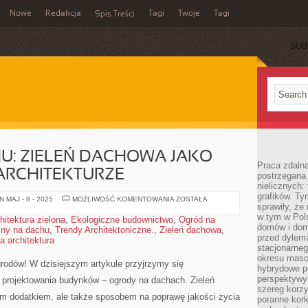
Nowe
Redakcja
Tagi
Twoje
Tagi
Spis Treści
SUB
U: ZIELEŃ DACHOWA JAKO
Praca zdaln
ARCHITEKTURZE
postrzegana 
nielicznych:
grafików. Ty
OGRÓD
 MAJ - 8 - 2025
MOŻLIWOŚĆ KOMENTOWANIA
ZOSTAŁA
sprawiły, że
NA
DACHU:
w tym w Pols
hitektura zielona
,
Ekologiczne budownictwo
,
Ogród na
ZIELEŃ
domów i dom
iny na dachu
,
Trendy Architektoniczne.
,
Zieleń dachowa
DACHOWA
,
JAKO
przed dylem
 architektura
NOWY
stacjonarne
TREND
okresu masow
W
ogrodów! W dzisiejszym artykule przyjrzymy się
ARCHITEKTURZE
hybrydowe po
perspektywy
e projektowania budynków – ogrody na dachach. Zieleń
szereg korzy
dnym dodatkiem, ale także sposobem na poprawę jakości życia
poranne kork