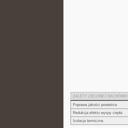
ZALETY ZIELONEJ DACHÓWKI
Poprawa jakości powietrza
Redukcja efektu wyspy ciepła
Izolacja termiczna