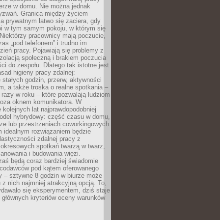
erze w domu. Nie można jednak
yzwań. Granica między życiem
 prywatnym łatwo się zaciera, gdy
oi w tym samym pokoju, w którym się
Niektórzy pracownicy mają poczucie,
zas „pod telefonem” i trudno im
ień pracy. Pojawiają się problemy z
zolacją społeczną i brakiem poczucia
ci do zespołu. Dlatego tak istotne jest
sad higieny pracy zdalnej:
stałych godzin, przerw, aktywności
, a także troska o realne spotkania –
 razy w roku – które pozwalają ludziom
poza oknem komunikatora. W
 kolejnych lat najprawdopodobniej
 model hybrydowy: część czasu w domu,
ze lub przestrzeniach coworkingowych.
rm idealnym rozwiązaniem będzie
lastyczności zdalnej pracy z
 okresowych spotkań twarzą w twarz,
anowania i budowania więzi.
zaś będą coraz bardziej świadomie
acodawców pod kątem oferowanego
y – sztywne 8 godzin w biurze może
u z nich najmniej atrakcyjną opcją. To,
ydawało się eksperymentem, dziś staje
z głównych kryteriów oceny warunków