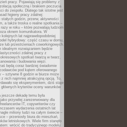
ień pracy. Pojawiają się problemy z
zolacją społeczną i brakiem poczucia
ci do zespołu. Dlatego tak istotne jest
sad higieny pracy zdalnej:
stałych godzin, przerw, aktywności
, a także troska o realne spotkania –
 razy w roku – które pozwalają ludziom
poza oknem komunikatora. W
 kolejnych lat najprawdopodobniej
 model hybrydowy: część czasu w domu,
ze lub przestrzeniach coworkingowych.
rm idealnym rozwiązaniem będzie
lastyczności zdalnej pracy z
 okresowych spotkań twarzą w twarz,
anowania i budowania więzi.
zaś będą coraz bardziej świadomie
acodawców pod kątem oferowanego
y – sztywne 8 godzin w biurze może
u z nich najmniej atrakcyjną opcją. To,
ydawało się eksperymentem, dziś staje
z głównych kryteriów oceny warunków
a jeszcze dekadę temu była
jako przywilej zarezerwowany dla
 freelancerów IT, copywriterów czy
mczasem wydarzenia ostatnich lat
 nagle miliony ludzi na całym świecie –
ce – przeniosły biura do mieszkań,
ków letniskowych. Wiele firm stanęło
atem: wrócić do tradycyjnego modelu