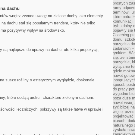
prostych zas
ramy odpowie
y na dachu
terminów i u
tantów wnętrz zwraca uwagę ⁢na zielone dachy ​jako elementy
które potraf
komunikacji 
​ na dachu stał się popularnym trendem, który nie tylko
tryb zdalny d
e ma⁤ pozytywny ⁢wpływ ⁤na środowisko.
pojawiły się
Coaching pr
domu, szkole
narzędzia d
zadaniach –
iny są najlepsze do uprawy na dachu, oto ‍kilka propozycji,
rynkiem. Wie
się, że istn
narzędzie, b
wyłącznie te
gdzie można 
nawet gotow
 na suszę rośliny o estetycznym wyglądzie, doskonale
integrującyc
sposób post
do pracy potr
wygodne biur
liny, które dodają uroku i ⁢charakteru ‌zielonym dachom.
poza duże m
nawet wsie, 
żyć bliżej n
ciwości‍ leczniczych, pokrzywy są ⁣także łatwe w uprawie ⁣i
więcej przes
.
projektować
biurach: dod
naturalnego
zyskała nową
zaprojektowa