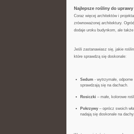
Najlepsze rośliny do⁤ upraw
Coraz więcej architektów ⁣i projek
zrównoważonej architektury. ‍Ogród
dodaje uroku ‍budynkom, ‍ale ‌takż
Jeśli zastanawiasz ⁤się, ⁤jakie rośl
które sprawdzą się doskonale:
Sedum
⁢- wytrzymałe, odporne
sprawdzają ‍się na dachach.
Rosiczki
– małe, ​kolorowe‌ roś
Pokrzywy
– oprócz swoich właś
nadają się doskonale ⁤na ⁣dachy