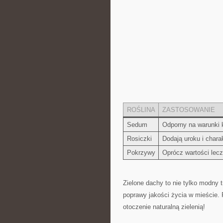
ROŚLINA
ZASTOSOWANIE
Sedum
Odporny na warunki 
Rosiczki
Dodają uroku i chara
Pokrzywy
Oprócz‍ wartości lec
Zielone dachy to nie tylko ‍modny ‍
poprawy ‍jakości życia w mieście. 
otoczenie naturalną zielenią!