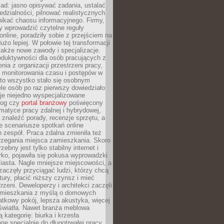
ad: jasno opisywać zadania, ustalać
dzialności, pilnować realistycznych
nikać chaosu informacyjnego. Firmy,
iły wprowadzić czytelne reguły
online, poradziły sobie z przejściem na
użo lepiej. W połowie tej transformacji
 także nowe zawody i specjalizacje.
oduktywności dla osób pracujących z
nia z organizacji przestrzeni pracy,
o monitorowania czasu i postępów w
 to wszystko stało się osobnym
le osób po raz pierwszy dowiedziało
ieje niejedno wyspecjalizowane
log czy
portal branżowy
poświęcony
matyce pracy zdalnej i hybrydowej,
znaleźć porady, recenzje sprzętu, a
e scenariusze spotkań online
h zespół. Praca zdalna zmieniła też
rzegania miejsca zamieszkania. Skoro
zebny jest tylko stabilny internet i
ko, pojawiła się pokusa wyprowadzki
iasta. Nagle mniejsze miejscowości, a
zaczęły przyciągać ludzi, którzy chcą
atury, płacić niższy czynsz i mieć
trzeni. Deweloperzy i architekci zaczęli
 mieszkania z myślą o domowych
atkowy pokój, lepsza akustyka, więcej
 światła. Nawet branża meblowa
 kategorię: biurka i krzesła
ne specjalnie do długotrwałej pracy