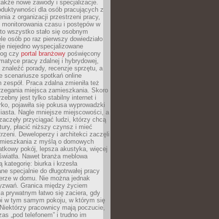
 także nowe zawody i specjalizacje.
oduktywności dla osób pracujących z
nia z organizacji przestrzeni pracy,
o monitorowania czasu i postępów w
 to wszystko stało się osobnym
le osób po raz pierwszy dowiedziało
ieje niejedno wyspecjalizowane
log czy
portal branżowy
poświęcony
matyce pracy zdalnej i hybrydowej,
znaleźć porady, recenzje sprzętu, a
e scenariusze spotkań online
h zespół. Praca zdalna zmieniła też
rzegania miejsca zamieszkania. Skoro
zebny jest tylko stabilny internet i
ko, pojawiła się pokusa wyprowadzki
iasta. Nagle mniejsze miejscowości, a
zaczęły przyciągać ludzi, którzy chcą
atury, płacić niższy czynsz i mieć
trzeni. Deweloperzy i architekci zaczęli
 mieszkania z myślą o domowych
atkowy pokój, lepsza akustyka, więcej
 światła. Nawet branża meblowa
 kategorię: biurka i krzesła
ne specjalnie do długotrwałej pracy
erze w domu. Nie można jednak
yzwań. Granica między życiem
 prywatnym łatwo się zaciera, gdy
oi w tym samym pokoju, w którym się
Niektórzy pracownicy mają poczucie,
zas „pod telefonem” i trudno im