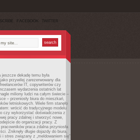
SCRIBE
FACEBOOK
TWITTER
a jeszcze dekadę temu była
jako przywilej zarezerwowany dla
 freelancerów IT, copywriterów czy
mczasem wydarzenia ostatnich lat
 nagle miliony ludzi na całym świecie –
ce – przeniosły biura do mieszkań,
ków letniskowych. Wiele firm stanęło
atem: wrócić do tradycyjnego modelu
go czy wykorzystać doświadczenia z
ej pracy zdalnej i stworzyć nowe,
dejście do organizacji pracy. Z
 pracowników praca zdalna przyniosła
ści. Zniknęły długie dojazdy do biura,
i i stres związany z „meldowaniem się”