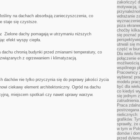
zakończyć dz
motywacją, i
przynależnoś
ośliny na dachach absorbują ⁣zanieczyszczenia, co
wdrażanie za
wyznaczenie 
e staje się czystsze.
poza ekranem
choćby kilka
:
⁢ Zielone ‌dachy pomagają w utrzymaniu niższych
się poznać 
perspektywie
ąc efekt wyspy ciepła.
utrwali się
część w biur
 dachu chronią budynki przed zmianami temperatury, co⁢
Dla wielu fi
związanych z ogrzewaniem i klimatyzacją.
połączenie e
możliwością
wspólnego pl
Pracownicy 
wybierać pr
h dachów nie tylko przyczynia się do poprawy jakości‍ życia
modelu prac
być dla wiel
anowi ciekawy ​element architektoniczny.‍ Ogród na dachu
co kiedyś w
acyjną, miejscem spotkań czy nawet‍ uprawy warzyw.
się jednym 
zatrudnienia.
Praca zdaln
postrzegana 
nielicznych:
grafików. Ty
sprawiły, że
w tym w Pols
domów i dom
przed dylem