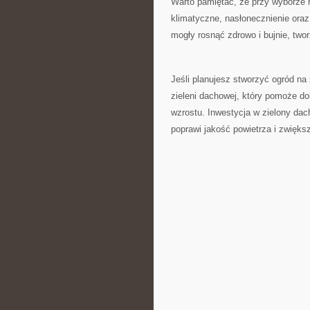
Warto pamiętać, ‌że przy wyborze r
klimatyczne, ‍nasłonecznienie oraz
mogły rosnąć zdrowo i bujnie, two
Jeśli planujesz stworzyć ‌ogród ⁢n
zieleni dachowej,⁢ który pomoże do
wzrostu. Inwestycja w zielony dach
poprawi ⁤jakość​ powietrza⁢ i zwię