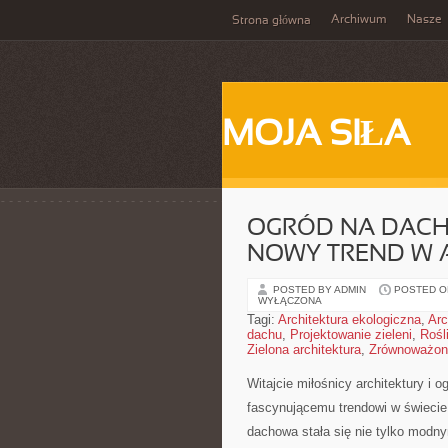
Archiwum
Nasze
Strona główna
MOJA SIŁA
OGRÓD NA DACH
NOWY TREND W 
POSTED BY ADMIN
POSTED ON
WYŁĄCZONA
Tagi:
Architektura ekologiczna
,
Arc
dachu
,
Projektowanie zieleni
,
Rośl
Zielona architektura
,
Zrównoważona
Witajcie miłośnicy architektury i 
fascynującemu trendowi ‌w świeci
dachowa ⁤stała ‌się nie tylko⁣ mo