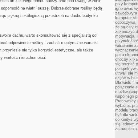
oślin do zielonego ‌dachu należy brać‍ pod uwagę warunki
przy komput
⁤ odporność na wiatr i suszę. Dobrze dobrane‌ rośliny będą
ignorować w
zawodowym a
rząc piękną i ekologiczną przestrzeń⁤ na dachu budynku.
komputer st
odpoczywa. 
że są cały c
zakończyć dz
a‌ swoim dachu, warto skonsultować się z specjalistą od
motywacją, i
przynależnoś
brać odpowiednie rośliny i⁢ zadbać o optymalne​ warunki
wdrażanie za
 przyniesie nie tylko korzyści estetyczne, ​ale także
wyznaczenie 
poza ekranem
kszy wartość nieruchomości.
choćby kilka
się poznać 
perspektywie
utrwali się
część w biur
Dla wielu fi
połączenie e
możliwością
wspólnego pl
Pracownicy 
wybierać pr
modelu prac
być dla wiel
co kiedyś w
się jednym 
zatrudnienia.