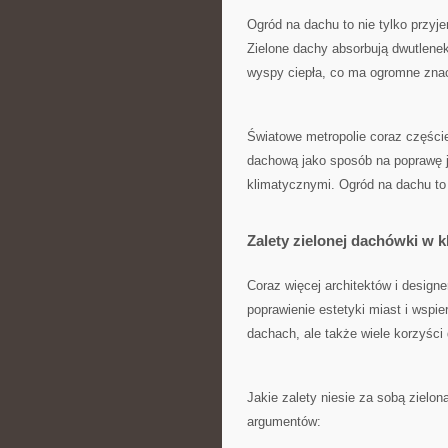
Ogród na​ dachu⁢ to nie ‌tylko przy
Zielone dachy absorbują dwutlenek
wyspy ciepła, co ma ogromne znac
Światowe‍ metropolie coraz częściej
dachową jako sposób na poprawę j
klimatycznymi. Ogród na dachu ⁢to 
Zalety ​zielonej dachówki w k
Coraz więcej architektów ‌i ​design
poprawienie estetyki miast⁣ i wspie
dachach, ale także⁤ wiele korzyści 
Jakie⁢ zalety⁣ niesie za sobą ziel
‍argumentów: