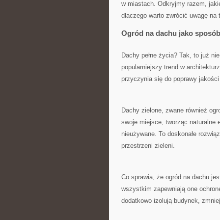
w miastach. Odkryjmy razem, jakie
dlaczego warto zwrócić uwagę na t
Ogród ‍na dachu jako sposób n
Dachy pełne życia? ‍Tak, to ​już​ n
popularniejszy trend w architekturze
przyczynia się do ⁣poprawy jakośc
Dachy zielone, zwane również ogro
swoje miejsce, tworząc naturalne e
nieużywane. To doskonałe rozwiąza
⁢przestrzeni zieleni.
Co sprawia, że ogród na dachu jest
wszystkim zapewniają one ochronę⁣
dodatkowo ‌izolują‍ budynek, zmniej