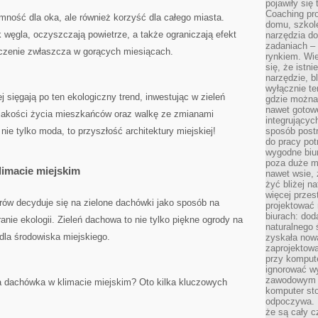
pojawiły się
Coaching pr
jemność dla oka, ale również korzyść ⁢dla całego miasta.
domu, szkole
 węgla, oczyszczają powietrze, a także ograniczają efekt
narzędzia d
zadaniach –
zenie zwłaszcza w gorących ⁣miesiącach.
rynkiem. Wie
się, że istn
narzędzie, b
wyłącznie te
 sięgają po ten ekologiczny trend,‌ inwestując w zieleń⁢
gdzie można 
nawet gotow
akości życia mieszkańców oraz walkę ⁤ze zmianami
integrującyc
nie tylko moda, to przyszłość architektury miejskiej!
sposób post
do pracy potr
wygodne biur
poza duże m
limacie⁣ miejskim
nawet wsie, 
żyć bliżej n
więcej przes
erów decyduje się na ​zielone ⁣dachówki jako sposób na
projektować
biurach: dod
ranie ekologii. Zieleń dachowa ‌to nie tylko ‍piękne ogrody na
naturalnego
dla środowiska‌ miejskiego.
zyskała nową
zaprojektowa
przy komput
ignorować w
zawodowym a
ona dachówka w klimacie miejskim?⁤ Oto kilka⁣ kluczowych
komputer st
odpoczywa. 
że są cały c