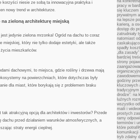
na konkretną
 korzyści niesie ze ‍sobą ta innowacyjna praktyka i
pracy w bard
en nowy trend w architekturze.
się kluczem
prywatnym a
na lepsze p
a zieloną‍ architekturę ⁣miejską
karierą, a o
dostęp do pr
zatrudniały 
ie jest jedynie zielona mrzonka! ‌Ogród na dachu to coraz
natomiast od
‍ miejskiej, który nie ⁢tylko dodaje estetyki, ale także
zaskakująco
spadły koszt
i życia mieszkańców.
„dla zasady”
bardziej tre
strony pojaw
zaangażowani
dami dachowymi, to miejsca, gdzie‍ rośliny i drzewa mają
organizacyjn
zawodowemu 
kosystemy‍ na‌ powierzchniach, które⁢ dotychczas były
godziny prz
nie dla miast, które borykają się ⁢z problemem braku
kluczowych 
tradycyjnym 
drodze”: na 
luźnych rozm
wszystko od
maili i wide
⁣ tak atrakcyjną opcją dla architektów i ⁤inwestorów? Przede
prostych zas
ramy odpowie
 dachu przed ​działaniem‌ warunków ​atmosferycznych, a
terminów i u
które potraf
szając straty energii cieplnej.
komunikacji 
tryb zdalny d