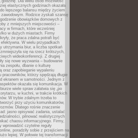
 godzinę. Dla wielu osób możliwość
ziej elastycznych godzinach okazała
 do lepszego balansu między życiem
 zawodowym. Rodzice zyskali szansę
ogodzenie obowiązków domowych z
soby z mniejszych miejscowości –
acy w firmach, które wcześniej
tylko w dużych miastach. Firmy
kryły, że praca zdalna potrafi być
 efektywna. W wielu przypadkach
y utrzymania biur, a liczba spotkań
 zmniejszyła się na rzecz krótszych,
ściwych wideokonferencji. Z drugiej
iły się nowe wyzwania – budowanie
a zespołu, dbanie o kulturę
ą oraz zapobieganie wypaleniu
pracowników, którzy spędzają długie
ed ekranem w samotności. Jednym z
aspektów okazała się komunikacja. W
biurze wiele spraw załatwia się „po
korytarzu, w kuchni, w trakcie krótkich
ów. W trybie zdalnym trzeba to
tworzyć przy użyciu komunikatorów,
orozmów. Dlatego rośnie znaczenie
ad: jasno opisywać zadania, ustalać
dzialności, pilnować realistycznych
nikać chaosu informacyjnego. Firmy,
iły wprowadzić czytelne reguły
online, poradziły sobie z przejściem na
użo lepiej. W połowie tej transformacji