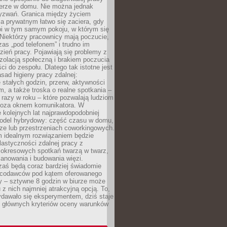
erze w domu. Nie można jednak
yzwań. Granica między życiem
 prywatnym łatwo się zaciera, gdy
oi w tym samym pokoju, w którym się
Niektórzy pracownicy mają poczucie,
zas „pod telefonem” i trudno im
ień pracy. Pojawiają się problemy z
zolacją społeczną i brakiem poczucia
ci do zespołu. Dlatego tak istotne jest
sad higieny pracy zdalnej:
stałych godzin, przerw, aktywności
, a także troska o realne spotkania –
 razy w roku – które pozwalają ludziom
poza oknem komunikatora. W
 kolejnych lat najprawdopodobniej
 model hybrydowy: część czasu w domu,
ze lub przestrzeniach coworkingowych.
rm idealnym rozwiązaniem będzie
lastyczności zdalnej pracy z
 okresowych spotkań twarzą w twarz,
anowania i budowania więzi.
zaś będą coraz bardziej świadomie
acodawców pod kątem oferowanego
y – sztywne 8 godzin w biurze może
u z nich najmniej atrakcyjną opcją. To,
ydawało się eksperymentem, dziś staje
z głównych kryteriów oceny warunków