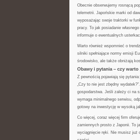
Obecnie obserwujemy rosnącą popu
telemetrii. Japońskie marki od d
wyposażając swoje traktorki w fu
pracy. To jak posiadanie własnego 
informuje o ewentualnych usterka
Warto również wspomnieć o trendz
silniki spełniające normy emisji E
środowisko, ale także obniżają kos
Obawy i pytania – czy wart
Z pewnością pojawiają się pytania
„Czy to nie jest zbędny wydatek?”
gospodarstwa. Jeśli zależy ci na sp
wymaga minimalnego serwisu, odpow
gotowy na inwestycję w wysoką j
Co więcej, coraz więcej firm ofer
zamiennych prosto z Japonii. To 
wyciągnięcie ręki. Nie musisz już
części.