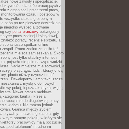
 także nowe zawody i specjalizacje.
oduktywności dla osób pracujących z
nia z organizacji przestrzeni pracy,
o monitorowania czasu i postępów w
 to wszystko stało się osobnym
le osób po raz pierwszy dowiedziało
ieje niejedno wyspecjalizowane
log czy
portal branżowy
poświęcony
matyce pracy zdalnej i hybrydowej,
znaleźć porady, recenzje sprzętu, a
e scenariusze spotkań online
h zespół. Praca zdalna zmieniła też
rzegania miejsca zamieszkania. Skoro
zebny jest tylko stabilny internet i
ko, pojawiła się pokusa wyprowadzki
iasta. Nagle mniejsze miejscowości, a
zaczęły przyciągać ludzi, którzy chcą
atury, płacić niższy czynsz i mieć
trzeni. Deweloperzy i architekci zaczęli
 mieszkania z myślą o domowych
atkowy pokój, lepsza akustyka, więcej
 światła. Nawet branża meblowa
 kategorię: biurka i krzesła
ne specjalnie do długotrwałej pracy
erze w domu. Nie można jednak
yzwań. Granica między życiem
 prywatnym łatwo się zaciera, gdy
oi w tym samym pokoju, w którym się
Niektórzy pracownicy mają poczucie,
zas „pod telefonem” i trudno im