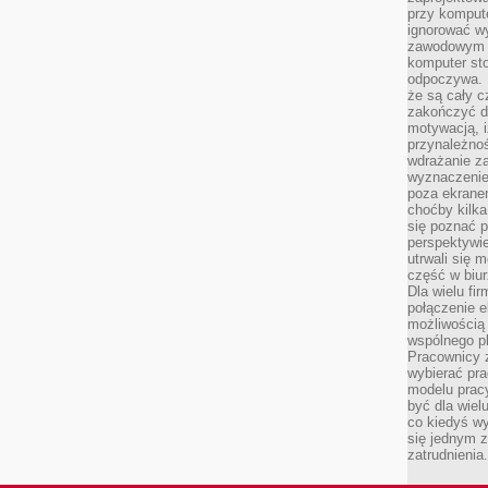
przy komput
ignorować w
zawodowym a
komputer st
odpoczywa. 
że są cały c
zakończyć dz
motywacją, i
przynależnoś
wdrażanie za
wyznaczenie 
poza ekranem
choćby kilka
się poznać 
perspektywie
utrwali się
część w biur
Dla wielu fi
połączenie e
możliwością
wspólnego pl
Pracownicy 
wybierać pr
modelu prac
być dla wiel
co kiedyś w
się jednym 
zatrudnienia.