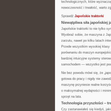
technologicznych, które wyznacza
nowoczesność i trwałość, warto zg
Sprawdź
Japońskie traktorki
Niewątpliwa siła japońskiej j
Japońskie traktorki to nie tylko 
Wyobraź sobie, że maszyna z Japon
zarzutu, nawet po kilku latach int
Przede wszystkim wysokiej klasy m
porównaniu do maszyn europejskic
bardziej intuicyjne systemy stero
samochodem — wszystko jest pod r
Nie bez powodu mówi się, że „jap
gotowa do pracy i nigdy nie zawo
maszynę przyniesie realne korzyśc
o maksymalnej wydajności i minim
sprzęt na lata.
Technologia przyszłości – t
Czy zastanawiałeś się kiedyś, jak