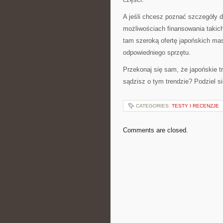
A jeśli chcesz poznać szczegóły 
możliwościach finansowania takich
tam szeroką ofertę japońskich ma
odpowiedniego sprzętu.
Przekonaj się sam, że japońskie 
sądzisz o tym trendzie? Podziel s
CATEGORIES:
TESTY I RECENZJE
Comments are closed.