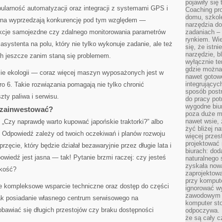
pojawiły się
larność automatyzacji oraz integracji z systemami GPS i
Coaching pr
domu, szkole
awna wyprzedzają konkurencję pod tym względem —
narzędzia d
nkcje samojezdne czy zdalnego monitorowania parametrów
zadaniach –
rynkiem. Wie
asystenta na polu, który nie tylko wykonuje zadanie, ale też
się, że istn
narzędzie, b
ch jeszcze zanim staną się problemem.
wyłącznie te
gdzie można 
ie ekologii — coraz więcej maszyn wyposażonych jest w
nawet gotow
integrującyc
uro 6. Takie rozwiązania pomagają nie tylko chronić
sposób post
zty paliwa i serwisu.
do pracy potr
wygodne biur
o zainwestować?
poza duże m
nawet wsie, 
: „Czy naprawdę warto kupować japońskie traktorki?” albo
żyć bliżej n
. Odpowiedź zależy od twoich oczekiwań i planów rozwoju
więcej przes
projektować
rzęcie, który będzie działał bezawaryjnie przez długie lata i
biurach: dod
iedź jest jasna — tak! Pytanie brzmi raczej: czy jesteś
naturalnego
zyskała nową
akość?
zaprojektowa
przy komput
uje kompleksowe wsparcie techniczne oraz dostęp do części
ignorować w
zawodowym a
jak posiadanie własnego centrum serwisowego na
komputer st
 obawiać się długich przestojów czy braku dostępności
odpoczywa. 
że są cały c