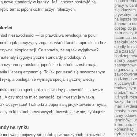
na konkretną
ją nowe standardy w branży. Jeśli chcesz postawić na
pracy w bard
łębić temat japońskich maszyn rolniczych.
się kluczem
prywatnym a
na lepsze p
karierą, a o
akości
dostęp do pr
zatrudniały 
symbol niezawodności — to prawdziwa rewolucja na polu.
natomiast od
zaskakująco
ii to jak precyzyjny zegarek wśród tanich kopii: działa bez
spadły koszt
ensywnej eksploatacji. Co sprawia, że są tak wyjątkowe?
„dla zasady”
bardziej tre
ateriały i rygorystyczne standardy produkcji. W
strony pojaw
h czy amerykańskich, japońskie traktorki często mają
zaangażowani
organizacyjn
wania i lepszą ergonomię. To jak poruszać się nowoczesnym
zawodowemu 
godziny prz
ęką, a obsługa nie wymaga specjalistycznej wiedzy.
kluczowych 
tradycyjnym 
ońska technologia to jak niezawodny pracownik” — zawsze
drodze”: na 
dzi. A czy można mieć pewność, że inwestycja w taką
luźnych rozm
wszystko od
i? Oczywiście! Traktorki z Japonii są projektowane z myślą
maili i wide
prostych zas
alnych kosztach serwisowych. Inwestując w nie, zyskujesz
ramy odpowie
terminów i u
które potraf
rendy na rynku
komunikacji 
tryb zdalny d
ie innowacje pojawiły się ostatnio w maszynach rolniczych?