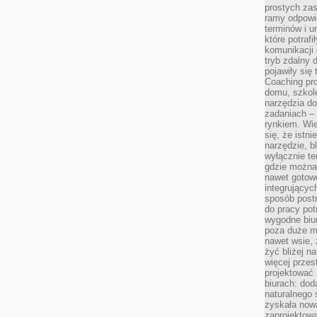
prostych zas
ramy odpowie
terminów i u
które potraf
komunikacji 
tryb zdalny d
pojawiły się
Coaching pr
domu, szkole
narzędzia d
zadaniach –
rynkiem. Wie
się, że istn
narzędzie, b
wyłącznie te
gdzie można 
nawet gotow
integrującyc
sposób post
do pracy potr
wygodne biur
poza duże m
nawet wsie, 
żyć bliżej n
więcej przes
projektować
biurach: dod
naturalnego
zyskała nową
zaprojektowa