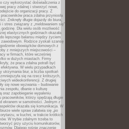
go czy wykorzystać doświadczenia z
ej pracy zdalnej i stworzyć nowe,
dejście do organizacji pracy. Z
 pracowników praca zdalna przyniosła
ści. Zniknęły długie dojazdy do biura,
i i stres związany z „meldowaniem się”
 godzinę. Dla wielu osób możliwość
ziej elastycznych godzinach okazała
 do lepszego balansu między życiem
 zawodowym. Rodzice zyskali szansę
ogodzenie obowiązków domowych z
soby z mniejszych miejscowości –
acy w firmach, które wcześniej
tylko w dużych miastach. Firmy
kryły, że praca zdalna potrafi być
 efektywna. W wielu przypadkach
y utrzymania biur, a liczba spotkań
 zmniejszyła się na rzecz krótszych,
ściwych wideokonferencji. Z drugiej
iły się nowe wyzwania – budowanie
a zespołu, dbanie o kulturę
ą oraz zapobieganie wypaleniu
pracowników, którzy spędzają długie
ed ekranem w samotności. Jednym z
aspektów okazała się komunikacja. W
biurze wiele spraw załatwia się „po
korytarzu, w kuchni, w trakcie krótkich
ów. W trybie zdalnym trzeba to
tworzyć przy użyciu komunikatorów,
orozmów. Dlatego rośnie znaczenie