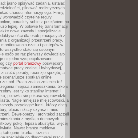
ad: jasno opisywać zadania, ustalać
dzialności, pilnować realistycznych
nikać chaosu informacyjnego. Firmy,
iły wprowadzić czytelne reguły
online, poradziły sobie z przejściem na
użo lepiej. W połowie tej transformacji
 także nowe zawody i specjalizacje.
oduktywności dla osób pracujących z
nia z organizacji przestrzeni pracy,
o monitorowania czasu i postępów w
 to wszystko stało się osobnym
le osób po raz pierwszy dowiedziało
ieje niejedno wyspecjalizowane
log czy
portal branżowy
poświęcony
matyce pracy zdalnej i hybrydowej,
znaleźć porady, recenzje sprzętu, a
e scenariusze spotkań online
h zespół. Praca zdalna zmieniła też
rzegania miejsca zamieszkania. Skoro
zebny jest tylko stabilny internet i
ko, pojawiła się pokusa wyprowadzki
iasta. Nagle mniejsze miejscowości, a
zaczęły przyciągać ludzi, którzy chcą
atury, płacić niższy czynsz i mieć
trzeni. Deweloperzy i architekci zaczęli
 mieszkania z myślą o domowych
atkowy pokój, lepsza akustyka, więcej
 światła. Nawet branża meblowa
 kategorię: biurka i krzesła
ne specjalnie do długotrwałej pracy