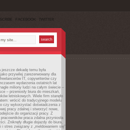
SCRIBE
FACEBOOK
TWITTER
a jeszcze dekadę temu była
jako przywilej zarezerwowany dla
 freelancerów IT, copywriterów czy
mczasem wydarzenia ostatnich lat
 nagle miliony ludzi na całym świecie –
ce – przeniosły biura do mieszkań,
ków letniskowych. Wiele firm stanęło
atem: wrócić do tradycyjnego modelu
go czy wykorzystać doświadczenia z
ej pracy zdalnej i stworzyć nowe,
dejście do organizacji pracy. Z
 pracowników praca zdalna przyniosła
ści. Zniknęły długie dojazdy do biura,
i i stres związany z „meldowaniem się”