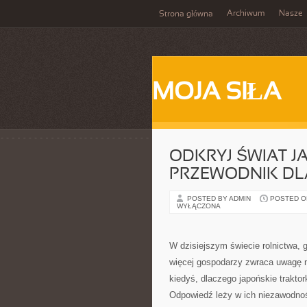
Archiwum
Nasze
Strona główna
MOJA SIŁA
ODKRYJ ŚWIAT 
PRZEWODNIK DL
POSTED BY ADMIN
POSTED ON
WYŁĄCZONA
W dzisiejszym świecie rolnictwa, g
więcej gospodarzy zwraca uwagę n
kiedyś, dlaczego japońskie traktor
Odpowiedź leży w ich niezawodnoś