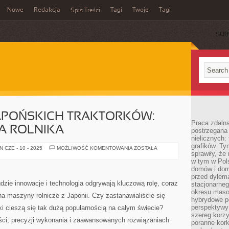
Nowe
Redakcja
Tagi
Twoje
Tagi
Spis Treści
SUB
JAPOŃSKICH TRAKTORKÓW:
Praca zdaln
A ROLNIKA
postrzegana 
nielicznych:
grafików. Ty
ODKRYJ
 CZE - 10 - 2025
MOŻLIWOŚĆ KOMENTOWANIA
ZOSTAŁA
sprawiły, że
ŚWIAT
JAPOŃSKICH
w tym w Pols
TRAKTORKÓW:
domów i dom
PRZEWODNIK
DLA
przed dylem
ROLNIKA
dzie innowacje i technologia odgrywają kluczową rolę, coraz
stacjonarne
okresu masow
a maszyny rolnicze z Japonii. Czy zastanawialiście się
hybrydowe po
perspektywy
ki cieszą się tak dużą popularnością na całym świecie?
szereg korzy
ci, precyzji wykonania i zaawansowanych rozwiązaniach
poranne kork