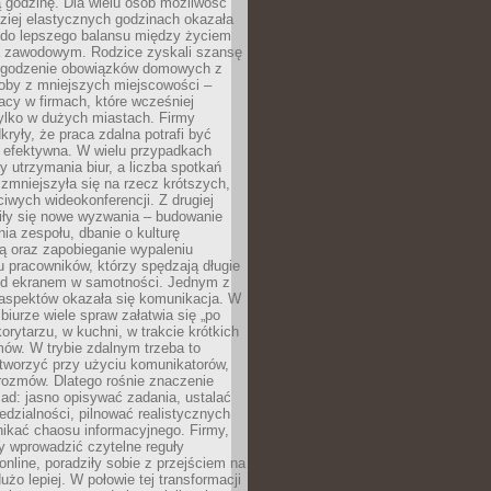
 godzinę. Dla wielu osób możliwość
ziej elastycznych godzinach okazała
 do lepszego balansu między życiem
 zawodowym. Rodzice zyskali szansę
ogodzenie obowiązków domowych z
soby z mniejszych miejscowości –
acy w firmach, które wcześniej
tylko w dużych miastach. Firmy
kryły, że praca zdalna potrafi być
 efektywna. W wielu przypadkach
y utrzymania biur, a liczba spotkań
 zmniejszyła się na rzecz krótszych,
ściwych wideokonferencji. Z drugiej
iły się nowe wyzwania – budowanie
a zespołu, dbanie o kulturę
ą oraz zapobieganie wypaleniu
pracowników, którzy spędzają długie
ed ekranem w samotności. Jednym z
aspektów okazała się komunikacja. W
biurze wiele spraw załatwia się „po
korytarzu, w kuchni, w trakcie krótkich
ów. W trybie zdalnym trzeba to
tworzyć przy użyciu komunikatorów,
orozmów. Dlatego rośnie znaczenie
ad: jasno opisywać zadania, ustalać
dzialności, pilnować realistycznych
nikać chaosu informacyjnego. Firmy,
iły wprowadzić czytelne reguły
online, poradziły sobie z przejściem na
użo lepiej. W połowie tej transformacji