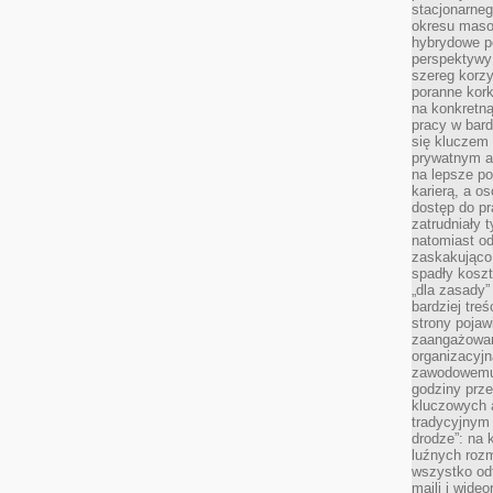
stacjonarne
okresu masow
hybrydowe po
perspektywy
szereg korzy
poranne kork
na konkretną
pracy w bard
się kluczem
prywatnym a
na lepsze p
karierą, a o
dostęp do pr
zatrudniały 
natomiast od
zaskakująco
spadły koszt
„dla zasady”
bardziej tre
strony pojaw
zaangażowani
organizacyjn
zawodowemu 
godziny prz
kluczowych 
tradycyjnym 
drodze”: na 
luźnych rozm
wszystko od
maili i wide