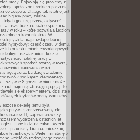
ień pracy. Pojawiają się problemy z
zolacją społeczną i brakiem poczucia
ci do zespołu. Dlatego tak istotne jest
sad higieny pracy zdalnej:
stałych godzin, przerw, aktywności
, a także troska o realne spotkania –
 razy w roku – które pozwalają ludziom
poza oknem komunikatora. W
 kolejnych lat najprawdopodobniej
 model hybrydowy: część czasu w domu,
ze lub przestrzeniach coworkingowych.
rm idealnym rozwiązaniem będzie
lastyczności zdalnej pracy z
 okresowych spotkań twarzą w twarz,
anowania i budowania więzi.
zaś będą coraz bardziej świadomie
acodawców pod kątem oferowanego
y – sztywne 8 godzin w biurze może
u z nich najmniej atrakcyjną opcją. To,
ydawało się eksperymentem, dziś staje
z głównych kryteriów oceny warunków
a jeszcze dekadę temu była
jako przywilej zarezerwowany dla
 freelancerów IT, copywriterów czy
mczasem wydarzenia ostatnich lat
 nagle miliony ludzi na całym świecie –
ce – przeniosły biura do mieszkań,
ków letniskowych. Wiele firm stanęło
atem: wrócić do tradycyjnego modelu