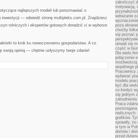
zakończyć dz
motywacją, i
dotyczące najlepszych modeli lub porozmawiać o
przynależnoś
wdrażanie za
 inwestycji — odwiedź stronę multipleks.com.pl. Znajdziesz
wyznaczenie 
szyn rolniczych i ekspertów gotowych doradzić ci w wyborze
poza ekranem
choćby kilka
się poznać 
perspektywie
traktorki to krok ku nowoczesnemu gospodarstwu. A co
utrwali się
część w biur
ię swoją opinią — chętnie usłyszymy twoje zdanie!
Dla wielu fi
połączenie e
możliwością
wspólnego pl
Pracownicy 
wybierać pr
modelu prac
być dla wiel
co kiedyś w
się jednym 
zatrudnienia.
Praca zdaln
postrzegana 
nielicznych:
grafików. Ty
sprawiły, że
w tym w Pols
domów i dom
przed dylem