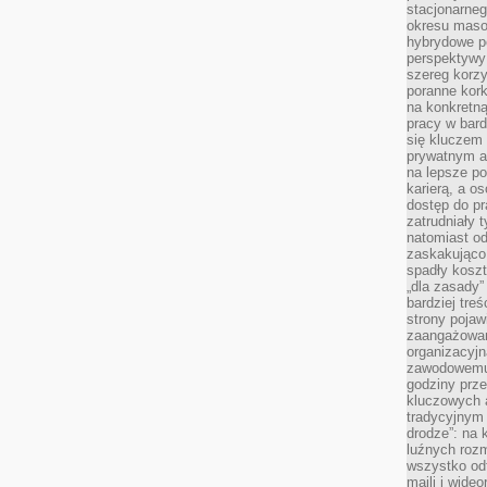
stacjonarne
okresu masow
hybrydowe po
perspektywy
szereg korzy
poranne kork
na konkretną
pracy w bard
się kluczem
prywatnym a
na lepsze p
karierą, a o
dostęp do pr
zatrudniały 
natomiast od
zaskakująco
spadły koszt
„dla zasady”
bardziej tre
strony pojaw
zaangażowani
organizacyjn
zawodowemu 
godziny prz
kluczowych 
tradycyjnym 
drodze”: na 
luźnych rozm
wszystko od
maili i wide