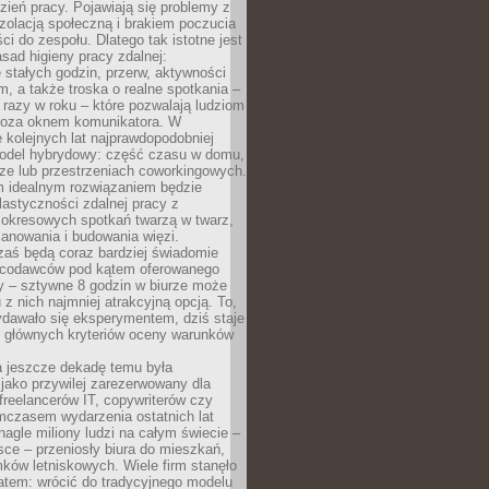
ień pracy. Pojawiają się problemy z
zolacją społeczną i brakiem poczucia
ci do zespołu. Dlatego tak istotne jest
sad higieny pracy zdalnej:
stałych godzin, przerw, aktywności
, a także troska o realne spotkania –
 razy w roku – które pozwalają ludziom
poza oknem komunikatora. W
 kolejnych lat najprawdopodobniej
 model hybrydowy: część czasu w domu,
ze lub przestrzeniach coworkingowych.
rm idealnym rozwiązaniem będzie
lastyczności zdalnej pracy z
 okresowych spotkań twarzą w twarz,
anowania i budowania więzi.
zaś będą coraz bardziej świadomie
acodawców pod kątem oferowanego
y – sztywne 8 godzin w biurze może
u z nich najmniej atrakcyjną opcją. To,
ydawało się eksperymentem, dziś staje
z głównych kryteriów oceny warunków
a jeszcze dekadę temu była
jako przywilej zarezerwowany dla
 freelancerów IT, copywriterów czy
mczasem wydarzenia ostatnich lat
 nagle miliony ludzi na całym świecie –
ce – przeniosły biura do mieszkań,
ków letniskowych. Wiele firm stanęło
atem: wrócić do tradycyjnego modelu