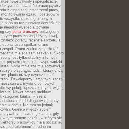
 także nowe zawody i specjalizacje.
oduktywności dla osób pracujących z
nia z organizacji przestrzeni pracy,
o monitorowania czasu i postępów w
 to wszystko stało się osobnym
le osób po raz pierwszy dowiedziało
ieje niejedno wyspecjalizowane
log czy
portal branżowy
poświęcony
matyce pracy zdalnej i hybrydowej,
znaleźć porady, recenzje sprzętu, a
e scenariusze spotkań online
h zespół. Praca zdalna zmieniła też
rzegania miejsca zamieszkania. Skoro
zebny jest tylko stabilny internet i
ko, pojawiła się pokusa wyprowadzki
iasta. Nagle mniejsze miejscowości, a
zaczęły przyciągać ludzi, którzy chcą
atury, płacić niższy czynsz i mieć
trzeni. Deweloperzy i architekci zaczęli
 mieszkania z myślą o domowych
atkowy pokój, lepsza akustyka, więcej
 światła. Nawet branża meblowa
 kategorię: biurka i krzesła
ne specjalnie do długotrwałej pracy
erze w domu. Nie można jednak
yzwań. Granica między życiem
 prywatnym łatwo się zaciera, gdy
oi w tym samym pokoju, w którym się
Niektórzy pracownicy mają poczucie,
zas „pod telefonem” i trudno im