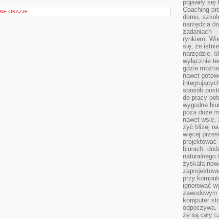
pojawiły się
Coaching pr
NE OKAZJE
domu, szkole
narzędzia d
zadaniach –
rynkiem. Wie
się, że istn
narzędzie, b
wyłącznie te
gdzie można 
nawet gotow
integrującyc
sposób post
do pracy potr
wygodne biur
poza duże m
nawet wsie, 
żyć bliżej n
więcej przes
projektować
biurach: dod
naturalnego
zyskała nową
zaprojektowa
przy komput
ignorować w
zawodowym a
komputer st
odpoczywa. 
że są cały c