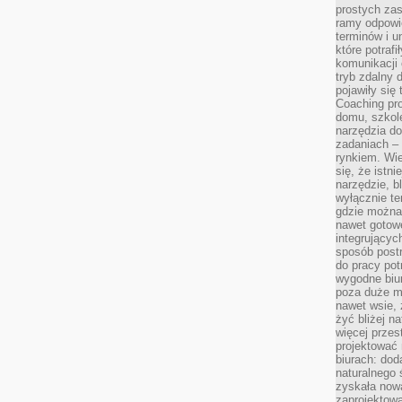
prostych zas
ramy odpowie
terminów i u
które potraf
komunikacji 
tryb zdalny d
pojawiły się
Coaching pr
domu, szkole
narzędzia d
zadaniach –
rynkiem. Wie
się, że istn
narzędzie, b
wyłącznie te
gdzie można 
nawet gotow
integrującyc
sposób post
do pracy potr
wygodne biur
poza duże m
nawet wsie, 
żyć bliżej n
więcej przes
projektować
biurach: dod
naturalnego
zyskała nową
zaprojektowa