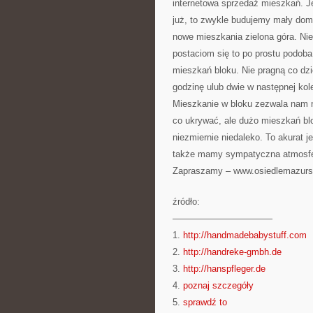
internetowa sprzedaż mieszkań. Je
już, to zwykle budujemy mały do
nowe mieszkania zielona góra. Nies
postaciom się to po prostu podoba
mieszkań bloku. Nie pragną co dz
godzinę ulub dwie w następnej kol
Mieszkanie w bloku zezwala nam na
co ukrywać, ale dużo mieszkań bl
niezmiernie niedaleko. To akurat j
także mamy sympatyczna atmosfer
Zapraszamy – www.osiedlemazursk
źródło:
———————————
1.
http://handmadebabystuff.com
2.
http://handreke-gmbh.de
3.
http://hanspfleger.de
4.
poznaj szczegóły
5.
sprawdź to