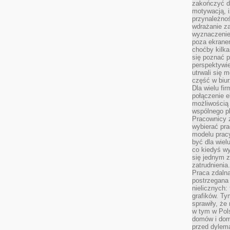
zakończyć dz
motywacją, i
przynależnoś
wdrażanie za
wyznaczenie 
poza ekranem
choćby kilka
się poznać 
perspektywie
utrwali się
część w biur
Dla wielu fi
połączenie e
możliwością
wspólnego pl
Pracownicy 
wybierać pr
modelu prac
być dla wiel
co kiedyś w
się jednym 
zatrudnienia.
Praca zdaln
postrzegana 
nielicznych:
grafików. Ty
sprawiły, że
w tym w Pols
domów i dom
przed dylem