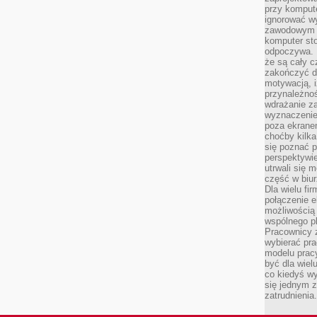
przy komput
ignorować w
zawodowym a
komputer st
odpoczywa. 
że są cały c
zakończyć dz
motywacją, i
przynależnoś
wdrażanie za
wyznaczenie 
poza ekranem
choćby kilka
się poznać 
perspektywie
utrwali się
część w biur
Dla wielu fi
połączenie e
możliwością
wspólnego pl
Pracownicy 
wybierać pr
modelu prac
być dla wiel
co kiedyś w
się jednym 
zatrudnienia.