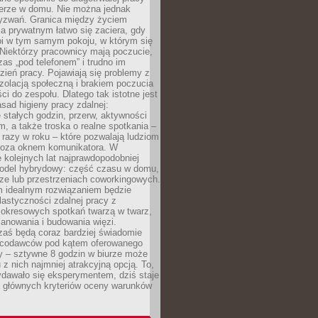
erze w domu. Nie można jednak
yzwań. Granica między życiem
 prywatnym łatwo się zaciera, gdy
oi w tym samym pokoju, w którym się
Niektórzy pracownicy mają poczucie,
zas „pod telefonem” i trudno im
ień pracy. Pojawiają się problemy z
zolacją społeczną i brakiem poczucia
ci do zespołu. Dlatego tak istotne jest
sad higieny pracy zdalnej:
stałych godzin, przerw, aktywności
, a także troska o realne spotkania –
 razy w roku – które pozwalają ludziom
poza oknem komunikatora. W
 kolejnych lat najprawdopodobniej
 model hybrydowy: część czasu w domu,
ze lub przestrzeniach coworkingowych.
rm idealnym rozwiązaniem będzie
lastyczności zdalnej pracy z
 okresowych spotkań twarzą w twarz,
anowania i budowania więzi.
zaś będą coraz bardziej świadomie
acodawców pod kątem oferowanego
y – sztywne 8 godzin w biurze może
u z nich najmniej atrakcyjną opcją. To,
ydawało się eksperymentem, dziś staje
z głównych kryteriów oceny warunków