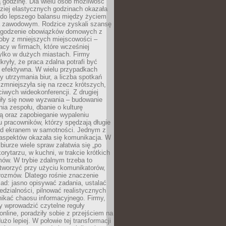
 godzinę. Dla wielu osób możliwość
ziej elastycznych godzinach okazała
 do lepszego balansu między życiem
 zawodowym. Rodzice zyskali szansę
ogodzenie obowiązków domowych z
soby z mniejszych miejscowości –
acy w firmach, które wcześniej
tylko w dużych miastach. Firmy
kryły, że praca zdalna potrafi być
 efektywna. W wielu przypadkach
y utrzymania biur, a liczba spotkań
 zmniejszyła się na rzecz krótszych,
ściwych wideokonferencji. Z drugiej
iły się nowe wyzwania – budowanie
a zespołu, dbanie o kulturę
ą oraz zapobieganie wypaleniu
pracowników, którzy spędzają długie
ed ekranem w samotności. Jednym z
aspektów okazała się komunikacja. W
biurze wiele spraw załatwia się „po
korytarzu, w kuchni, w trakcie krótkich
ów. W trybie zdalnym trzeba to
tworzyć przy użyciu komunikatorów,
orozmów. Dlatego rośnie znaczenie
ad: jasno opisywać zadania, ustalać
dzialności, pilnować realistycznych
nikać chaosu informacyjnego. Firmy,
iły wprowadzić czytelne reguły
online, poradziły sobie z przejściem na
użo lepiej. W połowie tej transformacji