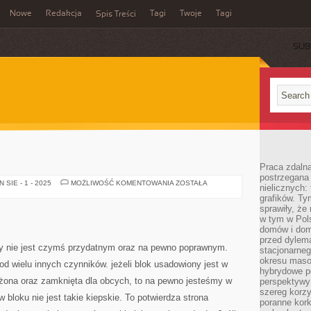
Nowe
Redakcja
Tagi
Twoje
Tagi
Spis Treści
SUB
Praca zdaln
postrzegana 
NIERUCHOMOŚCI
SIE - 1 - 2025
MOŻLIWOŚĆ KOMENTOWANIA
ZOSTAŁA
nielicznych:
grafików. Ty
sprawiły, że
w tym w Pols
domów i dom
przed dylem
py nie jest czymś przydatnym oraz na pewno poprawnym.
stacjonarne
okresu masow
od wielu innych czynników. jeżeli blok usadowiony jest w
hybrydowe po
rzeżona oraz zamknięta dla obcych, to na pewno jesteśmy w
perspektywy
szereg korzy
 bloku nie jest takie kiepskie. To potwierdza strona
poranne kork