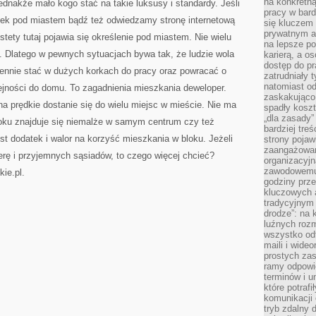
na konkretną
dnakże mało kogo stać na takie luksusy i standardy. Jeśli
pracy w bard
mek pod miastem bądź też odwiedzamy stronę internetową
się kluczem
prywatnym a
tety tutaj pojawia się określenie pod miastem. Nie wielu
na lepsze p
. Dlatego w pewnych sytuacjach bywa tak, że ludzie wola
karierą, a o
dostęp do pr
iennie stać w dużych korkach do pracy oraz powracać o
zatrudniały 
natomiast od
ejności do domu. To zagadnienia mieszkania deweloper.
zaskakująco
 prędkie dostanie się do wielu miejsc w mieście. Nie ma
spadły koszt
„dla zasady”
oku znajduje się niemalże w samym centrum czy też
bardziej tre
est dodatek i walor na korzyść mieszkania w bloku. Jeżeli
strony pojaw
zaangażowani
ę i przyjemnych sąsiadów, to czego więcej chcieć?
organizacyjn
zawodowemu 
ie.pl.
godziny prz
kluczowych 
tradycyjnym 
drodze”: na 
luźnych rozm
wszystko od
maili i wide
prostych zas
ramy odpowie
terminów i u
które potraf
komunikacji 
tryb zdalny d