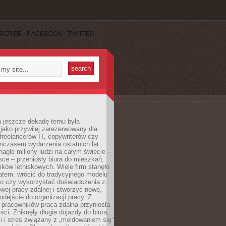
SCRIBE
FACEBOOK
TWITTER
a jeszcze dekadę temu była
jako przywilej zarezerwowany dla
 freelancerów IT, copywriterów czy
mczasem wydarzenia ostatnich lat
 nagle miliony ludzi na całym świecie –
ce – przeniosły biura do mieszkań,
ków letniskowych. Wiele firm stanęło
atem: wrócić do tradycyjnego modelu
go czy wykorzystać doświadczenia z
ej pracy zdalnej i stworzyć nowe,
dejście do organizacji pracy. Z
 pracowników praca zdalna przyniosła
ści. Zniknęły długie dojazdy do biura,
i i stres związany z „meldowaniem się”