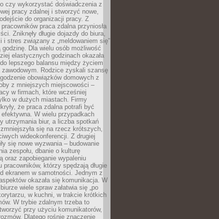
go czy wykorzystać doświadczenia z
ej pracy zdalnej i stworzyć nowe,
dejście do organizacji pracy. Z
 pracowników praca zdalna przyniosła
ści. Zniknęły długie dojazdy do biura,
i i stres związany z „meldowaniem się”
 godzinę. Dla wielu osób możliwość
ziej elastycznych godzinach okazała
 do lepszego balansu między życiem
 zawodowym. Rodzice zyskali szansę
ogodzenie obowiązków domowych z
soby z mniejszych miejscowości –
acy w firmach, które wcześniej
tylko w dużych miastach. Firmy
kryły, że praca zdalna potrafi być
 efektywna. W wielu przypadkach
y utrzymania biur, a liczba spotkań
 zmniejszyła się na rzecz krótszych,
ściwych wideokonferencji. Z drugiej
iły się nowe wyzwania – budowanie
a zespołu, dbanie o kulturę
ą oraz zapobieganie wypaleniu
pracowników, którzy spędzają długie
ed ekranem w samotności. Jednym z
aspektów okazała się komunikacja. W
biurze wiele spraw załatwia się „po
korytarzu, w kuchni, w trakcie krótkich
ów. W trybie zdalnym trzeba to
tworzyć przy użyciu komunikatorów,
orozmów. Dlatego rośnie znaczenie