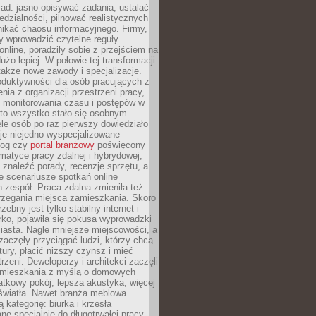
ad: jasno opisywać zadania, ustalać
dzialności, pilnować realistycznych
nikać chaosu informacyjnego. Firmy,
iły wprowadzić czytelne reguły
online, poradziły sobie z przejściem na
użo lepiej. W połowie tej transformacji
 także nowe zawody i specjalizacje.
oduktywności dla osób pracujących z
nia z organizacji przestrzeni pracy,
o monitorowania czasu i postępów w
 to wszystko stało się osobnym
le osób po raz pierwszy dowiedziało
ieje niejedno wyspecjalizowane
log czy
portal branżowy
poświęcony
matyce pracy zdalnej i hybrydowej,
znaleźć porady, recenzje sprzętu, a
e scenariusze spotkań online
h zespół. Praca zdalna zmieniła też
rzegania miejsca zamieszkania. Skoro
zebny jest tylko stabilny internet i
ko, pojawiła się pokusa wyprowadzki
iasta. Nagle mniejsze miejscowości, a
zaczęły przyciągać ludzi, którzy chcą
atury, płacić niższy czynsz i mieć
trzeni. Deweloperzy i architekci zaczęli
 mieszkania z myślą o domowych
atkowy pokój, lepsza akustyka, więcej
 światła. Nawet branża meblowa
 kategorię: biurka i krzesła
ne specjalnie do długotrwałej pracy