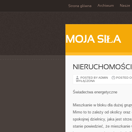
Archiwum
Nasze
Strona główna
MOJA SIŁA
NIERUCHOMOŚCI
POSTED BY ADMIN
POSTED ON 
WYŁĄCZONA
Świadectwa energetyczne
Mieszkanie w bloku dla dużej gru
Mimo to to zależy od okolicy oraz 
spokojnej dzielnicy, jaka jest st
stanie powiedzieć, że mieszkanie w