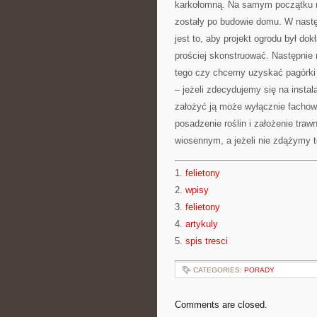
karkołomną. Na samym początku na
zostały po budowie domu. W nastę
jest to, aby projekt ogrodu był d
prościej skonstruować. Następnie 
tego czy chcemy uzyskać pagórki c
– jeżeli zdecydujemy się na insta
założyć ją może wyłącznie fachow
posadzenie roślin i założenie traw
wiosennym, a jeżeli nie zdążymy t
1.
felietony
2.
wpisy
3.
felietony
4.
artykuly
5.
spis tresci
CATEGORIES:
PORADY
Comments are closed.