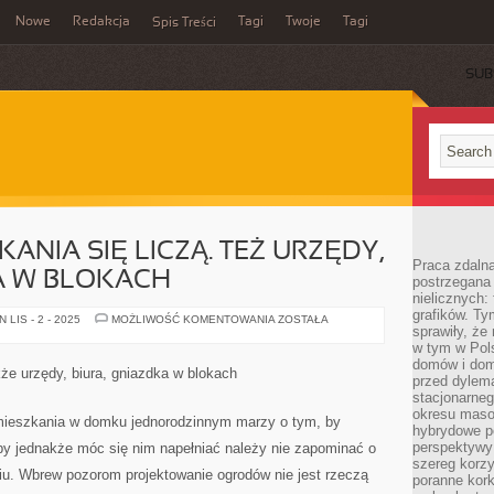
Nowe
Redakcja
Tagi
Twoje
Tagi
Spis Treści
SUB
KANIA SIĘ LICZĄ. TEŻ URZĘDY,
Praca zdaln
A W BLOKACH
postrzegana 
nielicznych:
grafików. Ty
NIE
LIS - 2 - 2025
MOŻLIWOŚĆ KOMENTOWANIA
ZOSTAŁA
sprawiły, że
TYLKO
MIESZKANIA
w tym w Pols
SIĘ
domów i dom
LICZĄ.
kże urzędy, biura, gniazdka w blokach
TEŻ
przed dylem
URZĘDY,
stacjonarne
BIURA,
okresu masow
GNIAZDKA
 mieszkania w domku jednorodzinnym marzy o tym, by
W
hybrydowe po
BLOKACH
perspektywy
by jednakże móc się nim napełniać należy nie zapominać o
szereg korzy
iu. Wbrew pozorom projektowanie ogrodów nie jest rzeczą
poranne kork