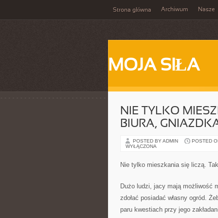
Archiwum
Nasze
Strona główna
MOJA SIŁA
NIE TYLKO MIESZ
BIURA, GNIAZDK
POSTED BY ADMIN
POSTED ON 
WYŁĄCZONA
Nie tylko mieszkania się liczą. Ta
Dużo ludzi, jacy mają możliwość
zdołać posiadać własny ogród. Że
paru kwestiach przy jego zakładan