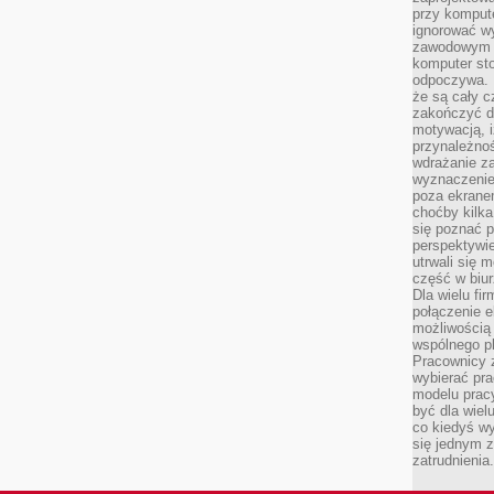
przy komput
ignorować w
zawodowym a
komputer st
odpoczywa. 
że są cały c
zakończyć dz
motywacją, i
przynależnoś
wdrażanie za
wyznaczenie 
poza ekranem
choćby kilka
się poznać 
perspektywie
utrwali się
część w biur
Dla wielu fi
połączenie e
możliwością
wspólnego pl
Pracownicy 
wybierać pr
modelu prac
być dla wiel
co kiedyś w
się jednym 
zatrudnienia.