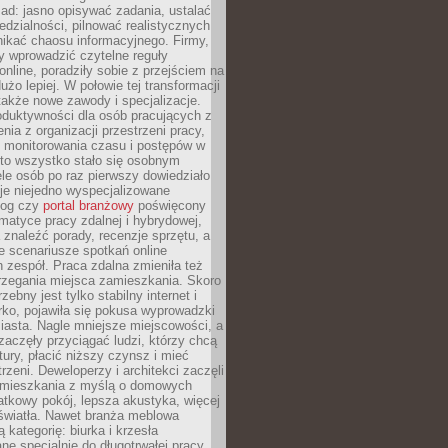
ad: jasno opisywać zadania, ustalać
dzialności, pilnować realistycznych
nikać chaosu informacyjnego. Firmy,
iły wprowadzić czytelne reguły
online, poradziły sobie z przejściem na
użo lepiej. W połowie tej transformacji
 także nowe zawody i specjalizacje.
oduktywności dla osób pracujących z
nia z organizacji przestrzeni pracy,
o monitorowania czasu i postępów w
 to wszystko stało się osobnym
le osób po raz pierwszy dowiedziało
ieje niejedno wyspecjalizowane
log czy
portal branżowy
poświęcony
matyce pracy zdalnej i hybrydowej,
znaleźć porady, recenzje sprzętu, a
e scenariusze spotkań online
h zespół. Praca zdalna zmieniła też
rzegania miejsca zamieszkania. Skoro
zebny jest tylko stabilny internet i
ko, pojawiła się pokusa wyprowadzki
iasta. Nagle mniejsze miejscowości, a
zaczęły przyciągać ludzi, którzy chcą
atury, płacić niższy czynsz i mieć
trzeni. Deweloperzy i architekci zaczęli
 mieszkania z myślą o domowych
atkowy pokój, lepsza akustyka, więcej
 światła. Nawet branża meblowa
 kategorię: biurka i krzesła
ne specjalnie do długotrwałej pracy