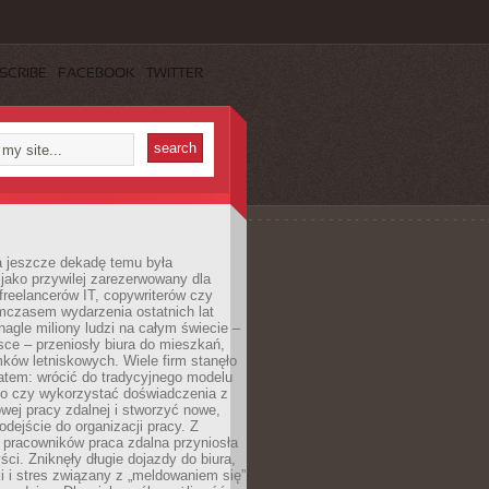
SCRIBE
FACEBOOK
TWITTER
a jeszcze dekadę temu była
jako przywilej zarezerwowany dla
 freelancerów IT, copywriterów czy
mczasem wydarzenia ostatnich lat
 nagle miliony ludzi na całym świecie –
ce – przeniosły biura do mieszkań,
ków letniskowych. Wiele firm stanęło
atem: wrócić do tradycyjnego modelu
go czy wykorzystać doświadczenia z
ej pracy zdalnej i stworzyć nowe,
dejście do organizacji pracy. Z
 pracowników praca zdalna przyniosła
ści. Zniknęły długie dojazdy do biura,
i i stres związany z „meldowaniem się”