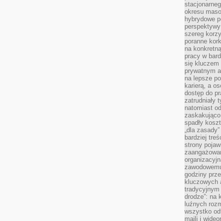
stacjonarne
okresu masow
hybrydowe po
perspektywy
szereg korzy
poranne kork
na konkretną
pracy w bard
się kluczem
prywatnym a
na lepsze p
karierą, a o
dostęp do pr
zatrudniały 
natomiast od
zaskakująco
spadły koszt
„dla zasady”
bardziej tre
strony pojaw
zaangażowani
organizacyjn
zawodowemu 
godziny prz
kluczowych 
tradycyjnym 
drodze”: na 
luźnych rozm
wszystko od
maili i wide