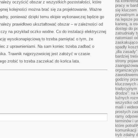
na konkretną
leży oczyścić obszar z wszystkich pozostałości, które
pracy w bard
pnej kolejności można brać się za projektowanie. Ważne
się kluczem
prywatnym a
okładny, ponieważ dzięki temu ekipie wykonawczej będzie go
na lepsze p
karierą, a o
należy prawidłowo ukształtować obszar – w zależności od
dostęp do pr
zy na przykład oczko wodne. Co do instalacji elektrycznej
zatrudniały 
natomiast od
lację wysokonapięciową to trzeba pamiętać o tym, że
zaskakująco
iec z uprawnieniami. Na sam koniec trzeba zadbać o
spadły koszt
„dla zasady”
nika. Trawnik najprzyzwoiciej jest założyć w czasie
bardziej tre
strony pojaw
ego zrobić to trzeba zaczekać do końca lata.
zaangażowani
organizacyjn
zawodowemu 
godziny prz
kluczowych 
tradycyjnym 
drodze”: na 
luźnych rozm
wszystko od
maili i wide
prostych zas
ramy odpowie
terminów i u
które potraf
komunikacji 
tryb zdalny d