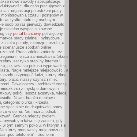
 także nowe zawody i specjalizacje.
oduktywności dla osób pracujących z
nia z organizacji przestrzeni pracy,
o monitorowania czasu i postępów w
 to wszystko stało się osobnym
le osób po raz pierwszy dowiedziało
ieje niejedno wyspecjalizowane
log czy
portal branżowy
poświęcony
matyce pracy zdalnej i hybrydowej,
znaleźć porady, recenzje sprzętu, a
e scenariusze spotkań online
h zespół. Praca zdalna zmieniła też
rzegania miejsca zamieszkania. Skoro
zebny jest tylko stabilny internet i
ko, pojawiła się pokusa wyprowadzki
iasta. Nagle mniejsze miejscowości, a
zaczęły przyciągać ludzi, którzy chcą
atury, płacić niższy czynsz i mieć
trzeni. Deweloperzy i architekci zaczęli
 mieszkania z myślą o domowych
atkowy pokój, lepsza akustyka, więcej
 światła. Nawet branża meblowa
 kategorię: biurka i krzesła
ne specjalnie do długotrwałej pracy
erze w domu. Nie można jednak
yzwań. Granica między życiem
 prywatnym łatwo się zaciera, gdy
oi w tym samym pokoju, w którym się
Niektórzy pracownicy mają poczucie,
zas „pod telefonem” i trudno im