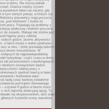
erze w domu. Nie można jednak
yzwań. Granica między życiem
 prywatnym łatwo się zaciera, gdy
oi w tym samym pokoju, w którym się
Niektórzy pracownicy mają poczucie,
zas „pod telefonem” i trudno im
ień pracy. Pojawiają się problemy z
zolacją społeczną i brakiem poczucia
ci do zespołu. Dlatego tak istotne jest
sad higieny pracy zdalnej:
stałych godzin, przerw, aktywności
, a także troska o realne spotkania –
 razy w roku – które pozwalają ludziom
poza oknem komunikatora. W
 kolejnych lat najprawdopodobniej
 model hybrydowy: część czasu w domu,
ze lub przestrzeniach coworkingowych.
rm idealnym rozwiązaniem będzie
lastyczności zdalnej pracy z
 okresowych spotkań twarzą w twarz,
anowania i budowania więzi.
zaś będą coraz bardziej świadomie
acodawców pod kątem oferowanego
y – sztywne 8 godzin w biurze może
u z nich najmniej atrakcyjną opcją. To,
ydawało się eksperymentem, dziś staje
z głównych kryteriów oceny warunków