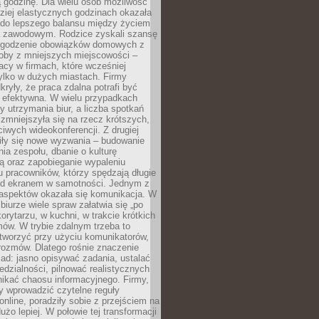
 godzinę. Dla wielu osób możliwość
ziej elastycznych godzinach okazała
 do lepszego balansu między życiem
 zawodowym. Rodzice zyskali szansę
ogodzenie obowiązków domowych z
soby z mniejszych miejscowości –
acy w firmach, które wcześniej
tylko w dużych miastach. Firmy
kryły, że praca zdalna potrafi być
 efektywna. W wielu przypadkach
y utrzymania biur, a liczba spotkań
 zmniejszyła się na rzecz krótszych,
ściwych wideokonferencji. Z drugiej
iły się nowe wyzwania – budowanie
a zespołu, dbanie o kulturę
ą oraz zapobieganie wypaleniu
pracowników, którzy spędzają długie
ed ekranem w samotności. Jednym z
aspektów okazała się komunikacja. W
biurze wiele spraw załatwia się „po
korytarzu, w kuchni, w trakcie krótkich
ów. W trybie zdalnym trzeba to
tworzyć przy użyciu komunikatorów,
orozmów. Dlatego rośnie znaczenie
ad: jasno opisywać zadania, ustalać
dzialności, pilnować realistycznych
nikać chaosu informacyjnego. Firmy,
iły wprowadzić czytelne reguły
online, poradziły sobie z przejściem na
użo lepiej. W połowie tej transformacji