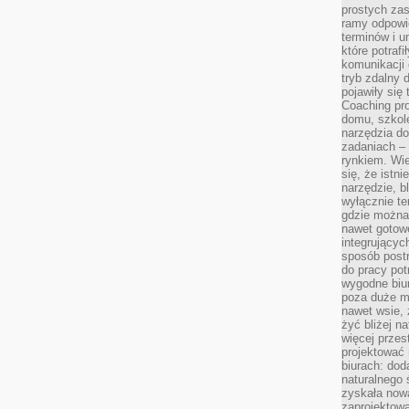
prostych zas
ramy odpowie
terminów i u
które potraf
komunikacji 
tryb zdalny d
pojawiły się
Coaching pr
domu, szkole
narzędzia d
zadaniach –
rynkiem. Wie
się, że istn
narzędzie, b
wyłącznie te
gdzie można 
nawet gotow
integrującyc
sposób post
do pracy potr
wygodne biur
poza duże m
nawet wsie, 
żyć bliżej n
więcej przes
projektować
biurach: dod
naturalnego
zyskała nową
zaprojektowa