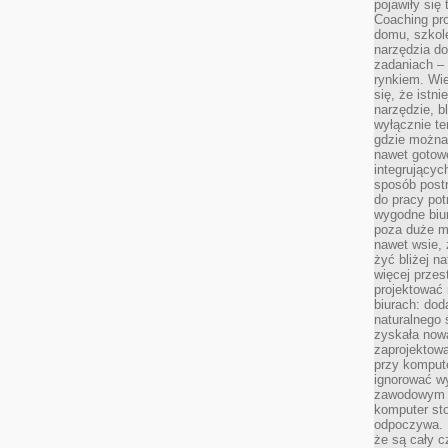
pojawiły się
Coaching pr
domu, szkole
narzędzia d
zadaniach –
rynkiem. Wie
się, że istn
narzędzie, b
wyłącznie te
gdzie można 
nawet gotow
integrującyc
sposób post
do pracy potr
wygodne biur
poza duże m
nawet wsie, 
żyć bliżej n
więcej przes
projektować
biurach: dod
naturalnego
zyskała nową
zaprojektowa
przy komput
ignorować w
zawodowym a
komputer st
odpoczywa. 
że są cały c