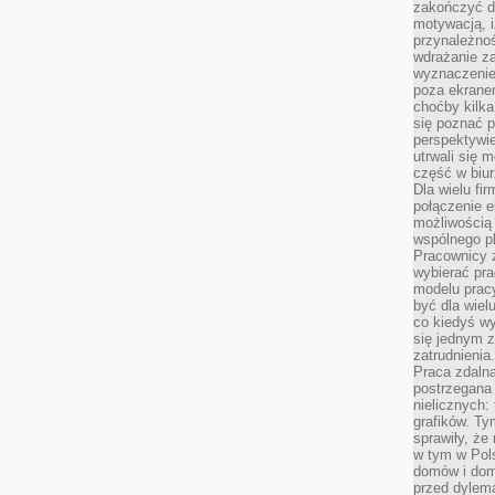
zakończyć dz
motywacją, i
przynależnoś
wdrażanie za
wyznaczenie 
poza ekranem
choćby kilka
się poznać 
perspektywie
utrwali się
część w biur
Dla wielu fi
połączenie e
możliwością
wspólnego pl
Pracownicy 
wybierać pr
modelu prac
być dla wiel
co kiedyś w
się jednym 
zatrudnienia.
Praca zdaln
postrzegana 
nielicznych:
grafików. Ty
sprawiły, że
w tym w Pols
domów i dom
przed dylem