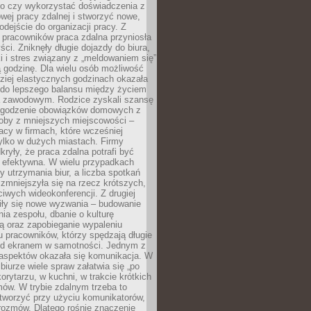
go czy wykorzystać doświadczenia z
ej pracy zdalnej i stworzyć nowe,
dejście do organizacji pracy. Z
 pracowników praca zdalna przyniosła
ści. Zniknęły długie dojazdy do biura,
i i stres związany z „meldowaniem się”
 godzinę. Dla wielu osób możliwość
ziej elastycznych godzinach okazała
 do lepszego balansu między życiem
 zawodowym. Rodzice zyskali szansę
ogodzenie obowiązków domowych z
soby z mniejszych miejscowości –
acy w firmach, które wcześniej
tylko w dużych miastach. Firmy
kryły, że praca zdalna potrafi być
 efektywna. W wielu przypadkach
y utrzymania biur, a liczba spotkań
 zmniejszyła się na rzecz krótszych,
ściwych wideokonferencji. Z drugiej
iły się nowe wyzwania – budowanie
a zespołu, dbanie o kulturę
ą oraz zapobieganie wypaleniu
pracowników, którzy spędzają długie
ed ekranem w samotności. Jednym z
aspektów okazała się komunikacja. W
biurze wiele spraw załatwia się „po
korytarzu, w kuchni, w trakcie krótkich
ów. W trybie zdalnym trzeba to
tworzyć przy użyciu komunikatorów,
orozmów. Dlatego rośnie znaczenie