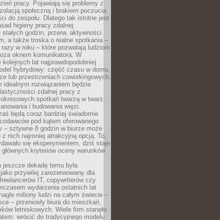
ień pracy. Pojawiają się problemy z
zolacją społeczną i brakiem poczucia
ci do zespołu. Dlatego tak istotne jest
sad higieny pracy zdalnej:
stałych godzin, przerw, aktywności
, a także troska o realne spotkania –
 razy w roku – które pozwalają ludziom
poza oknem komunikatora. W
 kolejnych lat najprawdopodobniej
 model hybrydowy: część czasu w domu,
ze lub przestrzeniach coworkingowych.
rm idealnym rozwiązaniem będzie
lastyczności zdalnej pracy z
 okresowych spotkań twarzą w twarz,
anowania i budowania więzi.
zaś będą coraz bardziej świadomie
acodawców pod kątem oferowanego
y – sztywne 8 godzin w biurze może
u z nich najmniej atrakcyjną opcją. To,
ydawało się eksperymentem, dziś staje
z głównych kryteriów oceny warunków
a jeszcze dekadę temu była
jako przywilej zarezerwowany dla
 freelancerów IT, copywriterów czy
mczasem wydarzenia ostatnich lat
 nagle miliony ludzi na całym świecie –
ce – przeniosły biura do mieszkań,
ków letniskowych. Wiele firm stanęło
atem: wrócić do tradycyjnego modelu