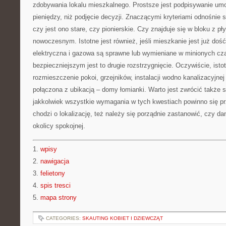
zdobywania lokalu mieszkalnego. Prostsze jest podpisywanie um
pieniędzy, niż podjęcie decyzji. Znaczącymi kryteriami odnośnie 
czy jest ono stare, czy pionierskie. Czy znajduje się w bloku z pły
nowoczesnym. Istotne jest również, jeśli mieszkanie jest już dość
elektryczna i gazowa są sprawne lub wymieniane w minionych cz
bezpieczniejszym jest to drugie rozstrzygnięcie. Oczywiście, istot
rozmieszczenie pokoi, grzejników, instalacji wodno kanalizacyjnej 
połączona z ubikacją – domy łomianki. Warto jest zwrócić także 
jakkolwiek wszystkie wymagania w tych kwestiach powinno się pr
chodzi o lokalizację, też należy się porządnie zastanowić, czy d
okolicy spokojnej.
1.
wpisy
2.
nawigacja
3.
felietony
4.
spis tresci
5.
mapa strony
CATEGORIES:
SKAUTING KOBIET I DZIEWCZĄT