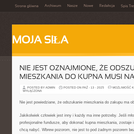
Archiwum
Nasze
Nowe
Redakcja
Strona główna
Spis Tre
MOJA SIŁA
NIE JEST OZNAJMIONE, ŻE ODSZ
MIESZKANIA DO KUPNA MUSI NA
POSTED BY ADMIN
POSTED ON PAŹ - 13 - 2025
MOŻLIWOŚĆ 
WYŁĄCZONA
Nie jest powiedziane, że odszukanie mieszkania do zakupu ma ob
Jakikolwiek człowiek jest inny i każdy ma inne potrzeby. Jeśli m
profesjonalne fundusze, aby dokonać kupna mieszkania, zostaje i
chcą nabyć. Wbrew pozorom, nie jest to pod żadnym pozorem b