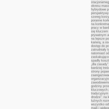
stacjonarne
okresu masow
hybrydowe po
perspektywy
szereg korzy
poranne kork
na konkretną
pracy w bard
się kluczem
prywatnym a
na lepsze p
karierą, a o
dostęp do pr
zatrudniały 
natomiast od
zaskakująco
spadły koszt
„dla zasady”
bardziej tre
strony pojaw
zaangażowani
organizacyjn
zawodowemu 
godziny prz
kluczowych 
tradycyjnym 
drodze”: na 
luźnych rozm
wszystko od
maili i wide