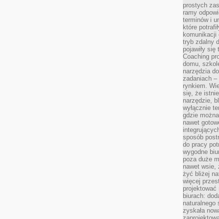
prostych zas
ramy odpowie
terminów i u
które potraf
komunikacji 
tryb zdalny d
pojawiły się
Coaching pr
domu, szkole
narzędzia d
zadaniach –
rynkiem. Wie
się, że istn
narzędzie, b
wyłącznie te
gdzie można 
nawet gotow
integrującyc
sposób post
do pracy potr
wygodne biur
poza duże m
nawet wsie, 
żyć bliżej n
więcej przes
projektować
biurach: dod
naturalnego
zyskała nową
zaprojektowa