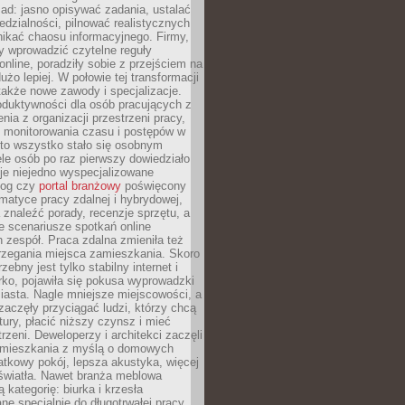
ad: jasno opisywać zadania, ustalać
dzialności, pilnować realistycznych
nikać chaosu informacyjnego. Firmy,
iły wprowadzić czytelne reguły
online, poradziły sobie z przejściem na
użo lepiej. W połowie tej transformacji
 także nowe zawody i specjalizacje.
oduktywności dla osób pracujących z
nia z organizacji przestrzeni pracy,
o monitorowania czasu i postępów w
 to wszystko stało się osobnym
le osób po raz pierwszy dowiedziało
ieje niejedno wyspecjalizowane
log czy
portal branżowy
poświęcony
matyce pracy zdalnej i hybrydowej,
znaleźć porady, recenzje sprzętu, a
e scenariusze spotkań online
h zespół. Praca zdalna zmieniła też
rzegania miejsca zamieszkania. Skoro
zebny jest tylko stabilny internet i
ko, pojawiła się pokusa wyprowadzki
iasta. Nagle mniejsze miejscowości, a
zaczęły przyciągać ludzi, którzy chcą
atury, płacić niższy czynsz i mieć
trzeni. Deweloperzy i architekci zaczęli
 mieszkania z myślą o domowych
atkowy pokój, lepsza akustyka, więcej
 światła. Nawet branża meblowa
 kategorię: biurka i krzesła
ne specjalnie do długotrwałej pracy