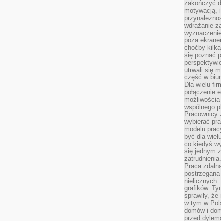
zakończyć dz
motywacją, i
przynależnoś
wdrażanie za
wyznaczenie 
poza ekranem
choćby kilka
się poznać 
perspektywie
utrwali się
część w biur
Dla wielu fi
połączenie e
możliwością
wspólnego pl
Pracownicy 
wybierać pr
modelu prac
być dla wiel
co kiedyś w
się jednym 
zatrudnienia.
Praca zdaln
postrzegana 
nielicznych:
grafików. Ty
sprawiły, że
w tym w Pols
domów i dom
przed dylem