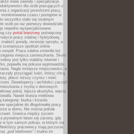
 także nowe zawody i specjalizacje.
oduktywności dla osób pracujących z
nia z organizacji przestrzeni pracy,
o monitorowania czasu i postępów w
 to wszystko stało się osobnym
le osób po raz pierwszy dowiedziało
ieje niejedno wyspecjalizowane
log czy
portal branżowy
poświęcony
matyce pracy zdalnej i hybrydowej,
znaleźć porady, recenzje sprzętu, a
e scenariusze spotkań online
h zespół. Praca zdalna zmieniła też
rzegania miejsca zamieszkania. Skoro
zebny jest tylko stabilny internet i
ko, pojawiła się pokusa wyprowadzki
iasta. Nagle mniejsze miejscowości, a
zaczęły przyciągać ludzi, którzy chcą
atury, płacić niższy czynsz i mieć
trzeni. Deweloperzy i architekci zaczęli
 mieszkania z myślą o domowych
atkowy pokój, lepsza akustyka, więcej
 światła. Nawet branża meblowa
 kategorię: biurka i krzesła
ne specjalnie do długotrwałej pracy
erze w domu. Nie można jednak
yzwań. Granica między życiem
 prywatnym łatwo się zaciera, gdy
oi w tym samym pokoju, w którym się
Niektórzy pracownicy mają poczucie,
zas „pod telefonem” i trudno im