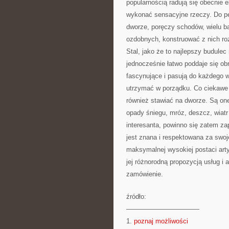
popularnością radują się obecnie 
wykonać sensacyjne rzeczy. Do pe
dworze, poręczy schodów, wielu b
ozdobnych, konstruować z nich roz
Stal, jako że to najlepszy budule
jednocześnie łatwo poddaje się ob
fascynujące i pasują do każdego 
utrzymać w porządku. Co ciekawe 
również stawiać na dworze. Są on
opady śniegu, mróz, deszcz, wiatr 
interesanta, powinno się zatem zapo
jest znana i respektowana za swoj
maksymalnej wysokiej postaci arty
jej różnorodną propozycją usług i 
zamówienie.
źródło:
———————————
1.
poznaj możliwości