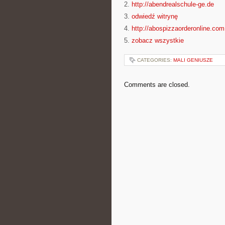
2.
http://abendrealschule-ge.de
3.
odwiedź witrynę
4.
http://abospizzaorderonline.com
5.
zobacz wszystkie
CATEGORIES:
MALI GENIUSZE
Comments are closed.