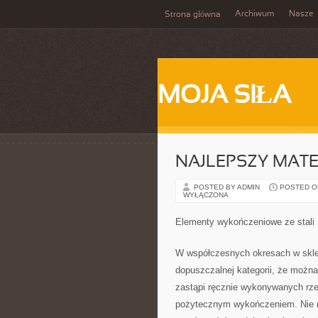
Archiwum
Nasze
Strona główna
MOJA SIŁA
NAJLEPSZY MAT
POSTED BY ADMIN
POSTED ON 
WYŁĄCZONA
Elementy wykończeniowe ze stali
W współczesnych okresach w skle
dopuszczalnej kategorii, że można
zastąpi ręcznie wykonywanych rzec
pożytecznym wykończeniem. Nie 