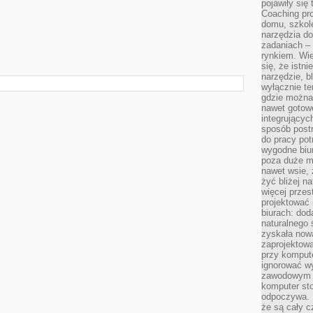
pojawiły się
Coaching pr
domu, szkole
narzędzia d
zadaniach –
rynkiem. Wie
się, że istn
narzędzie, b
wyłącznie te
gdzie można 
nawet gotow
integrującyc
sposób post
do pracy potr
wygodne biur
poza duże m
nawet wsie, 
żyć bliżej n
więcej przes
projektować
biurach: dod
naturalnego
zyskała nową
zaprojektowa
przy komput
ignorować w
zawodowym a
komputer st
odpoczywa. 
że są cały c