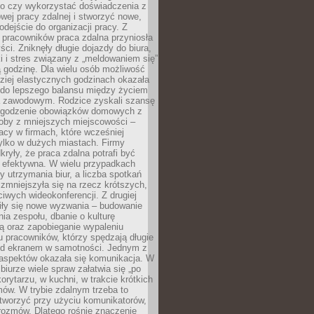
go czy wykorzystać doświadczenia z
ej pracy zdalnej i stworzyć nowe,
dejście do organizacji pracy. Z
 pracowników praca zdalna przyniosła
ści. Zniknęły długie dojazdy do biura,
i i stres związany z „meldowaniem się”
 godzinę. Dla wielu osób możliwość
ziej elastycznych godzinach okazała
 do lepszego balansu między życiem
 zawodowym. Rodzice zyskali szansę
ogodzenie obowiązków domowych z
soby z mniejszych miejscowości –
acy w firmach, które wcześniej
tylko w dużych miastach. Firmy
kryły, że praca zdalna potrafi być
 efektywna. W wielu przypadkach
y utrzymania biur, a liczba spotkań
 zmniejszyła się na rzecz krótszych,
ściwych wideokonferencji. Z drugiej
iły się nowe wyzwania – budowanie
a zespołu, dbanie o kulturę
ą oraz zapobieganie wypaleniu
pracowników, którzy spędzają długie
ed ekranem w samotności. Jednym z
aspektów okazała się komunikacja. W
biurze wiele spraw załatwia się „po
korytarzu, w kuchni, w trakcie krótkich
ów. W trybie zdalnym trzeba to
tworzyć przy użyciu komunikatorów,
orozmów. Dlatego rośnie znaczenie