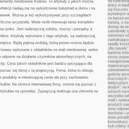
na konkretną
elementy nierdzewne Kraków. To artykuły z jakich można
pracy w bard
rfekcji nadają się na wykończenie balustrad w domu i na
się kluczem
prywatnym a
arierek. Można je też wykorzystywać przy szczegółach
na lepsze p
liczne arcydzieła. Wiele osób interesuje teraz kompleks
karierą, a o
dostęp do pr
c na rynku. Jest nadzwyczaj solidny, mocny i porządny a
zatrudniały 
natomiast od
róbce. Artykuły wykonane z tego artykułu, są nadzwyczaj
zaskakująco
wnętrza. Będą piękną ozdobą, którą prosto można będzie
spadły koszt
„dla zasady”
towary wykonane z składników ze stali nierdzewnej, wolno
bardziej tre
e odporne na działanie czynników atmosferycznych, na
strony pojaw
zaangażowani
itp. Cena takich składników jest bardzo sprzyjająca dla
organizacyjn
zawodowemu 
znać się bliżej z tą propozycją. Firma, która to oferuje,
godziny prz
e produkty w interesującej cenie ale przy zachowaniu
kluczowych 
tradycyjnym 
kułów. Na stronce internetowej firmy, można się poznać z
drodze”: na 
artykułów na sprzedaż. Zazwyczaj realizuje ona zlecenia na
luźnych rozm
wszystko od
maili i wide
prostych zas
ramy odpowie
terminów i u
które potraf
komunikacji 
tryb zdalny d