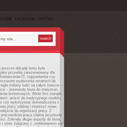
SCRIBE
FACEBOOK
TWITTER
a jeszcze dekadę temu była
jako przywilej zarezerwowany dla
 freelancerów IT, copywriterów czy
mczasem wydarzenia ostatnich lat
 nagle miliony ludzi na całym świecie –
ce – przeniosły biura do mieszkań,
ków letniskowych. Wiele firm stanęło
atem: wrócić do tradycyjnego modelu
go czy wykorzystać doświadczenia z
ej pracy zdalnej i stworzyć nowe,
dejście do organizacji pracy. Z
 pracowników praca zdalna przyniosła
ści. Zniknęły długie dojazdy do biura,
i i stres związany z „meldowaniem się”