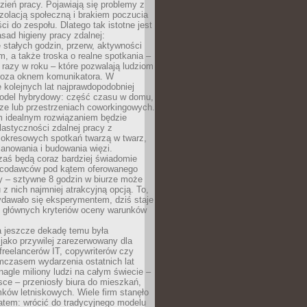
ień pracy. Pojawiają się problemy z
zolacją społeczną i brakiem poczucia
ci do zespołu. Dlatego tak istotne jest
sad higieny pracy zdalnej:
stałych godzin, przerw, aktywności
, a także troska o realne spotkania –
 razy w roku – które pozwalają ludziom
poza oknem komunikatora. W
 kolejnych lat najprawdopodobniej
 model hybrydowy: część czasu w domu,
ze lub przestrzeniach coworkingowych.
rm idealnym rozwiązaniem będzie
lastyczności zdalnej pracy z
 okresowych spotkań twarzą w twarz,
anowania i budowania więzi.
zaś będą coraz bardziej świadomie
acodawców pod kątem oferowanego
y – sztywne 8 godzin w biurze może
u z nich najmniej atrakcyjną opcją. To,
ydawało się eksperymentem, dziś staje
z głównych kryteriów oceny warunków
a jeszcze dekadę temu była
jako przywilej zarezerwowany dla
 freelancerów IT, copywriterów czy
mczasem wydarzenia ostatnich lat
 nagle miliony ludzi na całym świecie –
ce – przeniosły biura do mieszkań,
ków letniskowych. Wiele firm stanęło
atem: wrócić do tradycyjnego modelu