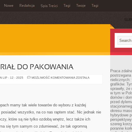
Nowe
Redakcja
Tagi
Twoje
Tagi
Spis Treści
SUB
ERIAŁ DO PAKOWANIA
Praca zdaln
postrzegana 
NAJLEPSZY
LIP - 12 - 2025
MOŻLIWOŚĆ KOMENTOWANIA
ZOSTAŁA
nielicznych:
MATERIAŁ
grafików. Ty
DO
PAKOWANIA
sprawiły, że
w tym w Pols
domów i dom
przed dylem
pach mamy tak wiele towarów do wyboru z każdej
stacjonarne
okresu masow
 posiadać wszystko, na co nas raptem stać. Nic jednak nie
hybrydowe po
zy, które są nie tylko ozdobą wnętrz, lecz także ich
perspektywy
szereg korzy
ma się tym samym co zdumiewać, że tak ogromną
poranne kork