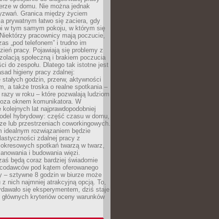
erze w domu. Nie można jednak
yzwań. Granica między życiem
 prywatnym łatwo się zaciera, gdy
oi w tym samym pokoju, w którym się
Niektórzy pracownicy mają poczucie,
zas „pod telefonem” i trudno im
ień pracy. Pojawiają się problemy z
zolacją społeczną i brakiem poczucia
ci do zespołu. Dlatego tak istotne jest
sad higieny pracy zdalnej:
stałych godzin, przerw, aktywności
, a także troska o realne spotkania –
 razy w roku – które pozwalają ludziom
poza oknem komunikatora. W
 kolejnych lat najprawdopodobniej
 model hybrydowy: część czasu w domu,
ze lub przestrzeniach coworkingowych.
rm idealnym rozwiązaniem będzie
lastyczności zdalnej pracy z
 okresowych spotkań twarzą w twarz,
anowania i budowania więzi.
zaś będą coraz bardziej świadomie
acodawców pod kątem oferowanego
y – sztywne 8 godzin w biurze może
u z nich najmniej atrakcyjną opcją. To,
ydawało się eksperymentem, dziś staje
z głównych kryteriów oceny warunków