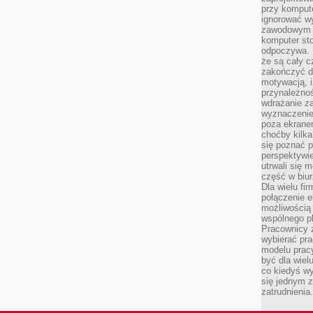
przy komput
ignorować w
zawodowym a
komputer st
odpoczywa. 
że są cały c
zakończyć dz
motywacją, i
przynależnoś
wdrażanie za
wyznaczenie 
poza ekranem
choćby kilka
się poznać 
perspektywie
utrwali się
część w biur
Dla wielu fi
połączenie e
możliwością
wspólnego pl
Pracownicy 
wybierać pr
modelu prac
być dla wiel
co kiedyś w
się jednym 
zatrudnienia.