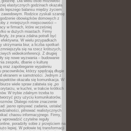
 godzinę. Dla wielu osób możliwość
ziej elastycznych godzinach okazała
 do lepszego balansu między życiem
 zawodowym. Rodzice zyskali szansę
ogodzenie obowiązków domowych z
soby z mniejszych miejscowości –
acy w firmach, które wcześniej
tylko w dużych miastach. Firmy
kryły, że praca zdalna potrafi być
 efektywna. W wielu przypadkach
y utrzymania biur, a liczba spotkań
 zmniejszyła się na rzecz krótszych,
ściwych wideokonferencji. Z drugiej
iły się nowe wyzwania – budowanie
a zespołu, dbanie o kulturę
ą oraz zapobieganie wypaleniu
pracowników, którzy spędzają długie
ed ekranem w samotności. Jednym z
aspektów okazała się komunikacja. W
biurze wiele spraw załatwia się „po
korytarzu, w kuchni, w trakcie krótkich
ów. W trybie zdalnym trzeba to
tworzyć przy użyciu komunikatorów,
orozmów. Dlatego rośnie znaczenie
ad: jasno opisywać zadania, ustalać
dzialności, pilnować realistycznych
nikać chaosu informacyjnego. Firmy,
iły wprowadzić czytelne reguły
online, poradziły sobie z przejściem na
użo lepiej. W połowie tej transformacji