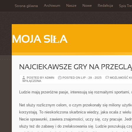
Archiwum
Nasze
Nowe
Redakcja
Strona główna
Spis Tre
MOJA SIŁA
NAJCIEKAWSZE GRY NA PRZEGL
POSTED BY ADMIN
POSTED ON LIP - 29 - 2025
MOŻLIWOŚĆ 
WYŁĄCZONA
Ludzie mają przeróżne pasje, interesują się rozmaitymi sportami
Net służy rozlicznym celom, o czym przekonały się miliony użytk
korzystają. To nieskończona skarbnica wiedzy, jaka ocala z wielu 
Necie sprawunki, zawiera znajomości, uczy się, czy pracuje. Jed
służy też do zabawy i do zrelaksowania się. Ludzie poszukują cz