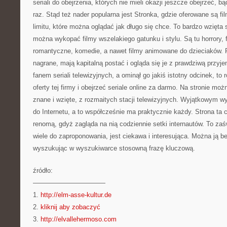
seriali do obejrzenia, których nie mieli okazji jeszcze obejrzeć, b
raz. Stąd też nader popularna jest Stronka, gdzie oferowane są fi
limitu, które można oglądać jak długo się chce. To bardzo wzięta s
można wykopać filmy wszelakiego gatunku i stylu. Są tu horrory, 
romantyczne, komedie, a nawet filmy animowane do dzieciaków. F
nagrane, mają kapitalną postać i ogląda się je z prawdziwą przyje
fanem seriali telewizyjnych, a ominął go jakiś istotny odcinek, t
oferty tej firmy i obejrzeć seriale online za darmo. Na stronie moż
znane i wzięte, z rozmaitych stacji telewizyjnych. Wyjątkowym 
do Internetu, a to współcześnie ma praktycznie każdy. Strona ta 
renomą, gdyż zagląda na nią codziennie setki internautów. To za
wiele do zaproponowania, jest ciekawa i interesująca. Można ją
wyszukując w wyszukiwarce stosowną frazę kluczową.
źródło:
———————————
1.
http://elm-asse-kultur.de
2.
kliknij aby zobaczyć
3.
http://elvallehermoso.com