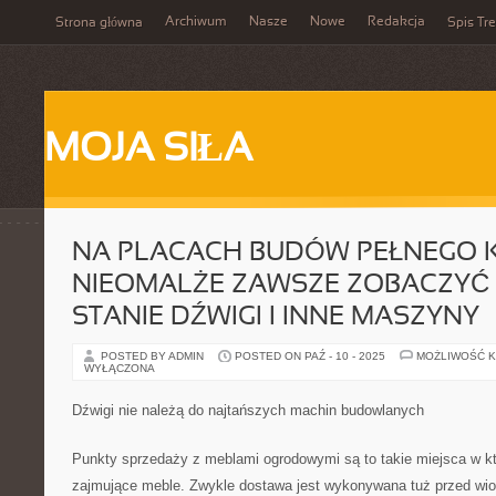
Archiwum
Nasze
Nowe
Redakcja
Strona główna
Spis Tre
MOJA SIŁA
NA PLACACH BUDÓW PEŁNEGO 
NIEOMALŻE ZAWSZE ZOBACZYĆ 
STANIE DŹWIGI I INNE MASZYNY
POSTED BY ADMIN
POSTED ON PAŹ - 10 - 2025
MOŻLIWOŚĆ 
WYŁĄCZONA
Dźwigi nie należą do najtańszych machin budowlanych
Punkty sprzedaży z meblami ogrodowymi są to takie miejsca w k
zajmujące meble. Zwykle dostawa jest wykonywana tuż przed wio