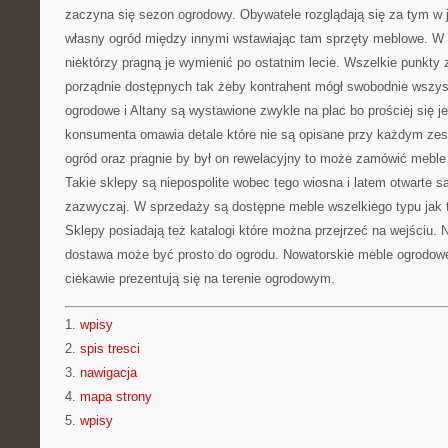
zaczyna się sezon ogrodowy. Obywatele rozglądają się za tym w j
własny ogród między innymi wstawiając tam sprzęty meblowe. 
niektórzy pragną je wymienić po ostatnim lecie. Wszelkie punkty 
porządnie dostępnych tak żeby kontrahent mógł swobodnie wszys
ogrodowe i Altany są wystawione zwykle na plac bo prościej się j
konsumenta omawia detale które nie są opisane przy każdym zes
ogród oraz pragnie by był on rewelacyjny to może zamówić meble
Takie sklepy są niepospolite wobec tego wiosna i latem otwarte są
zazwyczaj. W sprzedaży są dostępne meble wszelkiego typu jak t
Sklepy posiadają też katalogi które można przejrzeć na wejściu. 
dostawa może być prosto do ogrodu. Nowatorskie meble ogrodowe
ciekawie prezentują się na terenie ogrodowym.
1.
wpisy
2.
spis tresci
3.
nawigacja
4.
mapa strony
5.
wpisy