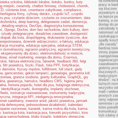
na konkretną
lioteka szkolna
,
biblioteki lokalne
,
botoks
,
bunkry
,
buty
pracy w bard
ng miejski
,
ceramidy
,
chatbot firmowy
,
cholesterol
,
chomik
,
się kluczem
CD
,
ciśnienie krwi
,
cmentarze zabytkowe
,
compliance
,
prywatnym a
berhigiena firmy
,
cyfrowy detoks
,
czujniki IoT
,
czujniki
na lepsze p
zu psa
,
czytanie dzieciom
,
czytanie ze zrozumieniem
,
data
karierą, a o
oksfordzka
,
deep learning
,
delegowanie zadań
,
demencja
,
dostęp do pr
,
detailing wnętrza
,
DevOps
,
diagnostyka komputerowa
zatrudniały 
ęć
,
Django
,
Docker
,
dom bez rachunków
,
dom kultury
,
dom
natomiast od
rytuały pielęgnacyjne
,
doradztwo zawodowe
,
dostępność
zaskakująco
,
drapak dla kota
,
dropshipping
,
drukowanie żywiczne
,
due
spadły koszt
ierejestrowana
,
dziennik wdzięczności
,
e-faktury
,
edukacja
„dla zasady”
kacja muzealna
,
edukacja specjalna
,
edukacja STEM
,
bardziej tre
n ósmoklasisty
,
egzamin praktyczny
,
egzamin teoretyczny
,
strony pojaw
,
eksperymenty dla dzieci
,
elektromobilność w mieście
,
zaangażowani
dowy
,
email marketing
,
energia dla domu
,
Erasmus
,
organizacyjn
rskie
,
faktura elektroniczna
,
falownik
,
feedback 360
,
felgi
zawodowemu 
a
,
filtr powietrza
,
fiszki
,
Flask
,
folia PPF
,
fortyfikacje
,
godziny prz
ry damskie
,
fryzury męskie
,
fulfillment
,
full stack
,
gady
kluczowych 
na
,
garncarstwo
,
gekon lamparci
,
genealogia
,
geometria kół
,
tradycyjnym 
ktorowa
,
granice osobiste
,
granty kulturalne
,
GraphQL
,
gry
drodze”: na 
alna
,
gwarancja
,
hamulce
,
headless CMS
,
higiena jamy
luźnych rozm
kalna
,
historia pojazdu
,
hotel dla psa
,
hulajnoga elektryczna
,
wszystko od
,
identyfikacja marki
,
ikonografia
,
implanty słuchowe
,
maili i wide
Reels
,
instrukcje stanowiskowe
,
instrumenty tradycyjne
,
prostych zas
oryczna
,
integracje API
,
inteligencja emocjonalna
,
ramy odpowie
ernet satelitarny
,
inwestor anioł
,
jakość powietrza
,
jarmark
terminów i u
azda defensywna
,
jednoosobowa działalność
,
kalendarz
które potraf
mpanie sezonowe
,
kanarek
,
karma mokra dla kota
,
karma
komunikacji 
e
,
kastracja kota
,
kastracja psa
,
kierunki przyszłości
,
kino
tryb zdalny d
zacja samochodowa
,
kluby książki
,
kolektory słoneczne
,