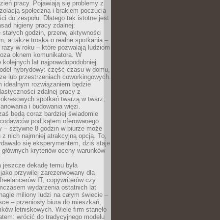
ień pracy. Pojawiają się problemy z
zolacją społeczną i brakiem poczucia
ci do zespołu. Dlatego tak istotne jest
sad higieny pracy zdalnej:
stałych godzin, przerw, aktywności
, a także troska o realne spotkania –
 razy w roku – które pozwalają ludziom
poza oknem komunikatora. W
 kolejnych lat najprawdopodobniej
 model hybrydowy: część czasu w domu,
ze lub przestrzeniach coworkingowych.
rm idealnym rozwiązaniem będzie
lastyczności zdalnej pracy z
 okresowych spotkań twarzą w twarz,
anowania i budowania więzi.
zaś będą coraz bardziej świadomie
acodawców pod kątem oferowanego
y – sztywne 8 godzin w biurze może
u z nich najmniej atrakcyjną opcją. To,
ydawało się eksperymentem, dziś staje
z głównych kryteriów oceny warunków
a jeszcze dekadę temu była
jako przywilej zarezerwowany dla
 freelancerów IT, copywriterów czy
mczasem wydarzenia ostatnich lat
 nagle miliony ludzi na całym świecie –
ce – przeniosły biura do mieszkań,
ków letniskowych. Wiele firm stanęło
atem: wrócić do tradycyjnego modelu