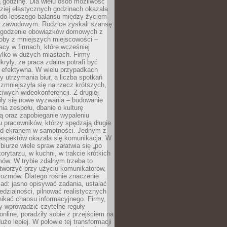
 godzinę. Dla wielu osób możliwość
ziej elastycznych godzinach okazała
 do lepszego balansu między życiem
 zawodowym. Rodzice zyskali szansę
ogodzenie obowiązków domowych z
soby z mniejszych miejscowości –
acy w firmach, które wcześniej
tylko w dużych miastach. Firmy
kryły, że praca zdalna potrafi być
 efektywna. W wielu przypadkach
y utrzymania biur, a liczba spotkań
 zmniejszyła się na rzecz krótszych,
ściwych wideokonferencji. Z drugiej
iły się nowe wyzwania – budowanie
a zespołu, dbanie o kulturę
ą oraz zapobieganie wypaleniu
pracowników, którzy spędzają długie
ed ekranem w samotności. Jednym z
aspektów okazała się komunikacja. W
biurze wiele spraw załatwia się „po
korytarzu, w kuchni, w trakcie krótkich
ów. W trybie zdalnym trzeba to
tworzyć przy użyciu komunikatorów,
orozmów. Dlatego rośnie znaczenie
ad: jasno opisywać zadania, ustalać
dzialności, pilnować realistycznych
nikać chaosu informacyjnego. Firmy,
iły wprowadzić czytelne reguły
online, poradziły sobie z przejściem na
użo lepiej. W połowie tej transformacji