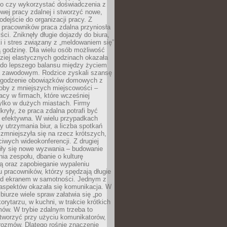
go czy wykorzystać doświadczenia z
ej pracy zdalnej i stworzyć nowe,
dejście do organizacji pracy. Z
 pracowników praca zdalna przyniosła
ści. Zniknęły długie dojazdy do biura,
i i stres związany z „meldowaniem się”
 godzinę. Dla wielu osób możliwość
ziej elastycznych godzinach okazała
 do lepszego balansu między życiem
 zawodowym. Rodzice zyskali szansę
ogodzenie obowiązków domowych z
soby z mniejszych miejscowości –
acy w firmach, które wcześniej
tylko w dużych miastach. Firmy
kryły, że praca zdalna potrafi być
 efektywna. W wielu przypadkach
y utrzymania biur, a liczba spotkań
 zmniejszyła się na rzecz krótszych,
ściwych wideokonferencji. Z drugiej
iły się nowe wyzwania – budowanie
a zespołu, dbanie o kulturę
ą oraz zapobieganie wypaleniu
pracowników, którzy spędzają długie
ed ekranem w samotności. Jednym z
aspektów okazała się komunikacja. W
biurze wiele spraw załatwia się „po
korytarzu, w kuchni, w trakcie krótkich
ów. W trybie zdalnym trzeba to
tworzyć przy użyciu komunikatorów,
orozmów. Dlatego rośnie znaczenie