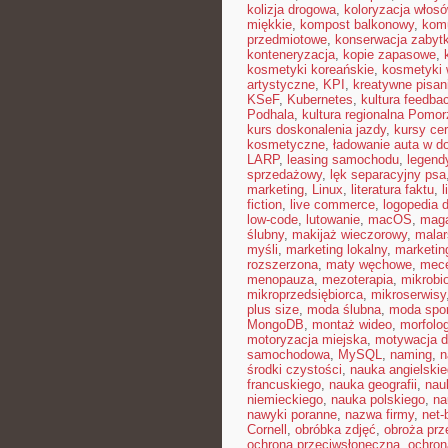
kolizja drogowa
,
koloryzacja włos
miękkie
,
kompost balkonowy
,
kom
przedmiotowe
,
konserwacja zabyt
konteneryzacja
,
kopie zapasowe
,
kosmetyki koreańskie
,
kosmetyki 
artystyczne
,
KPI
,
kreatywne pisan
KSeF
,
Kubernetes
,
kultura feedba
Podhala
,
kultura regionalna Pomor
kurs doskonalenia jazdy
,
kursy ce
kosmetyczne
,
ładowanie auta w 
LARP
,
leasing samochodu
,
legend
sprzedażowy
,
lęk separacyjny psa
marketing
,
Linux
,
literatura faktu
,
l
fiction
,
live commerce
,
logopedia 
low-code
,
lutowanie
,
macOS
,
maga
ślubny
,
makijaż wieczorowy
,
malar
myśli
,
marketing lokalny
,
marketin
rozszerzona
,
maty węchowe
,
mece
menopauza
,
mezoterapia
,
mikrobi
mikroprzedsiębiorca
,
mikroserwisy
plus size
,
moda ślubna
,
moda spo
MongoDB
,
montaż wideo
,
morfolog
motoryzacja miejska
,
motywacja d
samochodowa
,
MySQL
,
naming
,
n
środki czystości
,
nauka angielski
francuskiego
,
nauka geografii
,
nauk
niemieckiego
,
nauka polskiego
,
na
nawyki poranne
,
nazwa firmy
,
net-b
Cornell
,
obróbka zdjęć
,
obroża pr
ochrona przeciwsłoneczna
,
ochron