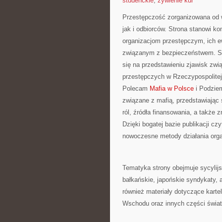
studenckie
,
żywienie kur
Przestępczość zorganizowana od w
jak i odbiorców. Strona stanowi 
organizacjom przestępczym, ich e
związanym z bezpieczeństwem. Ser
się na przedstawieniu zjawisk zwi
przestępczych w Rzeczypospolitej 
Polecam
Mafia w Polsce
i Podziem
związane z mafią, przedstawiając
ról, źródła finansowania, a także 
Dzięki bogatej bazie publikacji cz
nowoczesne metody działania orga
Tematyka strony obejmuje sycylijs
bałkańskie, japońskie syndykaty, 
również materiały dotyczące karte
Wschodu oraz innych części świat