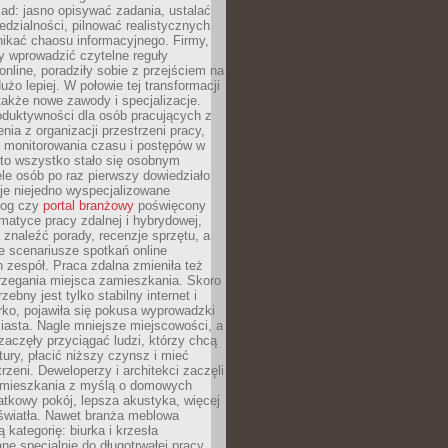
ad: jasno opisywać zadania, ustalać
dzialności, pilnować realistycznych
nikać chaosu informacyjnego. Firmy,
iły wprowadzić czytelne reguły
online, poradziły sobie z przejściem na
użo lepiej. W połowie tej transformacji
 także nowe zawody i specjalizacje.
oduktywności dla osób pracujących z
nia z organizacji przestrzeni pracy,
o monitorowania czasu i postępów w
 to wszystko stało się osobnym
le osób po raz pierwszy dowiedziało
ieje niejedno wyspecjalizowane
log czy
portal branżowy
poświęcony
matyce pracy zdalnej i hybrydowej,
znaleźć porady, recenzje sprzętu, a
e scenariusze spotkań online
h zespół. Praca zdalna zmieniła też
rzegania miejsca zamieszkania. Skoro
zebny jest tylko stabilny internet i
ko, pojawiła się pokusa wyprowadzki
iasta. Nagle mniejsze miejscowości, a
zaczęły przyciągać ludzi, którzy chcą
atury, płacić niższy czynsz i mieć
trzeni. Deweloperzy i architekci zaczęli
 mieszkania z myślą o domowych
atkowy pokój, lepsza akustyka, więcej
 światła. Nawet branża meblowa
 kategorię: biurka i krzesła
ne specjalnie do długotrwałej pracy