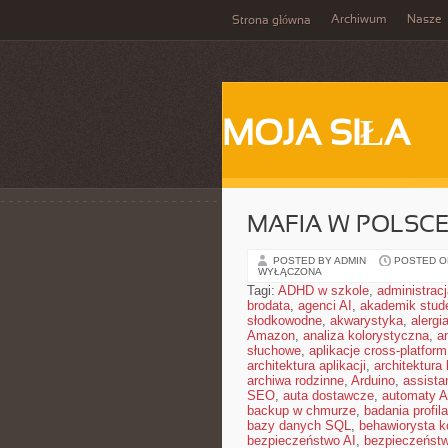
Archiwum
Nasze
Strona główna
MOJA SIŁA
MAFIA W POLSC
POSTED BY ADMIN
POSTED ON 
WYŁĄCZONA
Tagi:
ADHD w szkole
,
administrac
brodata
,
agenci AI
,
akademik stud
słodkowodne
,
akwarystyka
,
alergi
Amazon
,
analiza kolorystyczna
,
a
słuchowe
,
aplikacje cross-platform
architektura aplikacji
,
architektura 
archiwa rodzinne
,
Arduino
,
assista
SEO
,
auta dostawcze
,
automaty A
backup w chmurze
,
badania profil
bazy danych SQL
,
behawiorysta k
bezpieczeństwo AI
,
bezpieczeństw