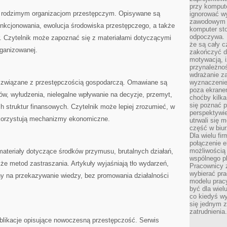
przy komput
 rodzimym organizacjom przestępczym. Opisywane są
ignorować w
zawodowym a
kcjonowania, ewolucja środowiska przestępczego, a także
komputer st
odpoczywa. 
r. Czytelnik może zapoznać się z materiałami dotyczącymi
że są cały c
rganizowanej.
zakończyć dz
motywacją, i
przynależnoś
wdrażanie za
a związane z przestępczością gospodarczą. Omawiane są
wyznaczenie 
poza ekranem
ów, wyłudzenia, nielegalne wpływanie na decyzje, przemyt,
choćby kilka
się poznać 
 struktur finansowych. Czytelnik może lepiej zrozumieć, w
perspektywie
ykorzystują mechanizmy ekonomiczne.
utrwali się
część w biur
Dla wielu fi
połączenie e
możliwością
 materiały dotyczące środków przymusu, brutalnych działań,
wspólnego pl
e metod zastraszania. Artykuły wyjaśniają tło wydarzeń,
Pracownicy 
wybierać pr
ny na przekazywanie wiedzy, bez promowania działalności
modelu prac
być dla wiel
co kiedyś w
się jednym 
zatrudnienia.
blikacje opisujące nowoczesną przestępczość. Serwis