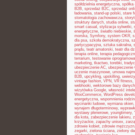
spółdzielnia energetyczna
,
spółka 
B2B
,
sprzedaż B2C
,
sprzedaż onl
ładowania
,
stand-up polski
,
stare f
stomatologia zachowawcza
,
storyt
struktury danych
,
studia online
,
st
smart casual
,
stylizacja sylwetki
,
energetyczne
,
światło niebieskie
,
morska
,
Symfony
,
system OKR
,
s
dla psa
,
szkoła demokratyczna
,
s
partycypacyjna
,
sztuka sakralna
,
prądu
,
teatr amatorski
,
teatr dla dz
terapia online
,
terapia pedagogicz
terrarium
,
testowanie oprogramowa
marketing
,
tkactwo
,
torebki
,
tradyc
ubezpieczenie AC
,
ubezpieczenie
uczenie maszynowe
,
umowa najm
B2B
,
upcykling
,
upskilling
,
uwierzy
vintage fashion
,
VPN
,
VR fitness
,
webhooki
,
wektorowe bazy danych
wizytówka Google
,
własność intel
WooCommerce
,
WordPress devel
energetyczna
,
wspomnienia rodzi
wycinanki ludowe
,
wymiana okien
wynajem długoterminowy
,
wyprawk
wystawy plenerowe
,
youngtimery
,
dla kota
,
zabezpieczenie lakieru
,
z
krzyżackie
,
zapachy unisex
,
zarzą
zdrowie kobiet
,
zdrowie mężczyzn
zegarki
,
zielona ściana
,
zielony d