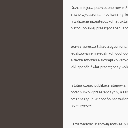
Dużo miejsca poświęcono również
znane wydarzenia, mechanizmy fun
rywalizacja przestępczych struktu
historii polskiej przestępczości zo
Serwis porusza także zagadnieni
legalizowanie nielegalnych dochod
a także tworzenie skomplikowanych
jaki sposób świat przestępczy w
Istotną część publikacji stanowią
porachunków przestępczych, a takż
prezentując je w sposób nastawio
przestępczej.
Dużą wartość stanowią również pu