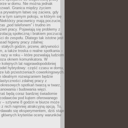
erze w domu. Nie można jednak
yzwań. Granica między życiem
 prywatnym łatwo się zaciera, gdy
oi w tym samym pokoju, w którym się
Niektórzy pracownicy mają poczucie,
zas „pod telefonem” i trudno im
ień pracy. Pojawiają się problemy z
zolacją społeczną i brakiem poczucia
ci do zespołu. Dlatego tak istotne jest
sad higieny pracy zdalnej:
stałych godzin, przerw, aktywności
, a także troska o realne spotkania –
 razy w roku – które pozwalają ludziom
poza oknem komunikatora. W
 kolejnych lat najprawdopodobniej
 model hybrydowy: część czasu w domu,
ze lub przestrzeniach coworkingowych.
rm idealnym rozwiązaniem będzie
lastyczności zdalnej pracy z
 okresowych spotkań twarzą w twarz,
anowania i budowania więzi.
zaś będą coraz bardziej świadomie
acodawców pod kątem oferowanego
y – sztywne 8 godzin w biurze może
u z nich najmniej atrakcyjną opcją. To,
ydawało się eksperymentem, dziś staje
z głównych kryteriów oceny warunków