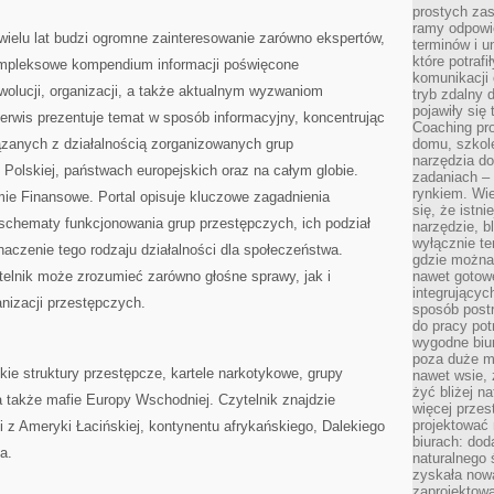
prostych zas
ramy odpowie
ielu lat budzi ogromne zainteresowanie zarówno ekspertów,
terminów i u
które potraf
kompleksowe kompendium informacji poświęcone
komunikacji 
wolucji, organizacji, a także aktualnym wyzwaniom
tryb zdalny d
pojawiły się
wis prezentuje temat w sposób informacyjny, koncentrując
Coaching pr
ązanych z działalnością zorganizowanych grup
domu, szkole
narzędzia d
Polskiej, państwach europejskich oraz na całym globie.
zadaniach –
rynkiem. Wie
ie Finansowe. Portal opisuje kluczowe zagadnienia
się, że istn
 schematy funkcjonowania grup przestępczych, ich podział
narzędzie, b
wyłącznie te
znaczenie tego rodzaju działalności dla społeczeństwa.
gdzie można 
ytelnik może zrozumieć zarówno głośne sprawy, jak i
nawet gotow
integrującyc
nizacji przestępczych.
sposób post
do pracy potr
wygodne biur
poza duże m
kie struktury przestępcze, kartele narkotykowe, grupy
nawet wsie, 
żyć bliżej n
a także mafie Europy Wschodniej. Czytelnik znajdzie
więcej przes
projektować
li z Ameryki Łacińskiej, kontynentu afrykańskiego, Dalekiego
biurach: dod
a.
naturalnego
zyskała nową
zaprojektowa