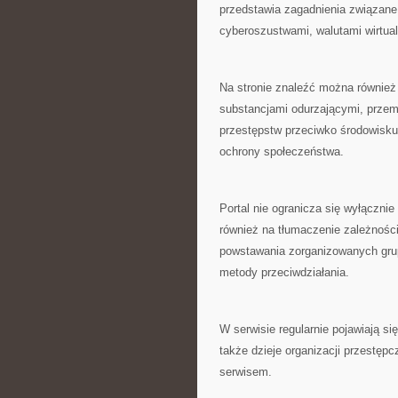
przedstawia zagadnienia związane
cyberoszustwami, walutami wirtual
Na stronie znaleźć można również 
substancjami odurzającymi, przem
przestępstw przeciwko środowisku
ochrony społeczeństwa.
Portal nie ogranicza się wyłączni
również na tłumaczenie zależności
powstawania zorganizowanych grup
metody przeciwdziałania.
W serwisie regularnie pojawiają si
także dzieje organizacji przestęp
serwisem.