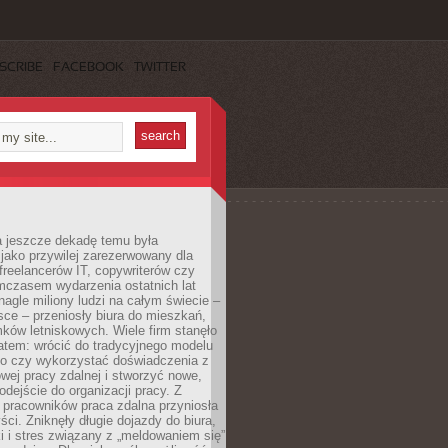
SCRIBE
FACEBOOK
TWITTER
a jeszcze dekadę temu była
jako przywilej zarezerwowany dla
 freelancerów IT, copywriterów czy
mczasem wydarzenia ostatnich lat
 nagle miliony ludzi na całym świecie –
ce – przeniosły biura do mieszkań,
ków letniskowych. Wiele firm stanęło
atem: wrócić do tradycyjnego modelu
go czy wykorzystać doświadczenia z
ej pracy zdalnej i stworzyć nowe,
dejście do organizacji pracy. Z
 pracowników praca zdalna przyniosła
ści. Zniknęły długie dojazdy do biura,
i i stres związany z „meldowaniem się”