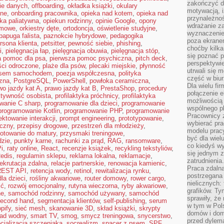
zakończyć dz
ie danych
,
offboarding
,
okładka książki
,
okulary
motywacją, i
lne
,
onboarding pracownika
,
opieka nad kotem
,
opieka nad
przynależnoś
ka paliatywna
,
opiekun rodzinny
,
opinie Google
,
opony
wdrażanie za
imowe
,
orkiestry dęte
,
ortodoncja
,
oświetlenie studyjne
,
wyznaczenie 
papuga falista
,
paznokcie hybrydowe
,
pedagogika
poza ekranem
rsona klienta
,
petsitter
,
pewność siebie
,
phishing
,
choćby kilka
i
,
pielęgnacja łap
,
pielęgnacja obuwia
,
pielęgnacja stóp
,
się poznać 
a pomoc dla psa
,
pierwsza pomoc psychiczna
,
pitch deck
,
perspektywie
ści odroczone
,
plaże dla psów
,
plecaki miejskie
,
płynność
utrwali się
psem samochodem
,
poezja współczesna
,
polityka
część w biur
rzna
,
PostgreSQL
,
PowerShell
,
powłoka ceramiczna
,
Dla wielu fi
wo jazdy kat A
,
prawo jazdy kat B
,
PrestaShop
,
procedury
połączenie e
ktywność osobista
,
profilaktyka próchnicy
,
profilaktyka
możliwością
wanie C sharp
,
programowanie dla dzieci
,
programowanie
wspólnego pl
programowanie Kotlin
,
programowanie PHP
,
programowanie
Pracownicy 
ektowanie interakcji
,
prompt engineering
,
prototypowanie
,
wybierać pr
iczny
,
przepisy drogowe
,
przestrzeń dla młodzieży
,
modelu prac
otowanie do matury
,
przysmaki treningowe
,
być dla wiel
dzie
,
punkty karne
,
rachunki za prąd
,
RAG
,
ransomware
,
co kiedyś w
i
,
raty online
,
React
,
recenzje książek
,
recykling tekstyliów
,
się jednym 
edis
,
regulamin sklepu
,
reklama lokalna
,
reklamacje
,
zatrudnienia.
rekrutacja zdalna
,
relacje partnerskie
,
renowacja kamienic
,
Praca zdaln
REST API
,
retencja wody
,
retinol
,
rewitalizacja rynku
,
postrzegana 
la dzieci
,
rośliny akwariowe
,
router domowy
,
rower cargo
,
nielicznych:
ść
,
rozwój emocjonalny
,
rutyna wieczorna
,
ryby akwariowe
,
grafików. Ty
ne
,
samochód rodzinny
,
samochód używany
,
samochód
sprawiły, że
econd hand
,
segmentacja klientów
,
self-publishing
,
serum
w tym w Pols
pify
,
sieć mesh
,
skanowanie 3D
,
skład książki
,
skrypty
domów i dom
lad wodny
,
smart TV
,
smog
,
smycz treningowa
,
snycerstwo
,
przed dylem
cjalizacja szczeniaka
,
socrealizm
,
spacer z psem
,
SPF
,