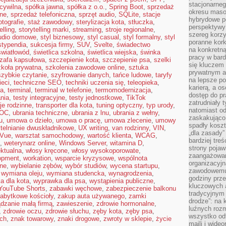
stacjonarne
cywilna
,
spółka jawna
,
spółka z o.o.
,
Spring Boot
,
sprzedaż
okresu masow
ine
,
sprzedaż telefoniczna
,
sprzęt audio
,
SQLite
,
stacje
hybrydowe po
otografie
,
staż zawodowy
,
sterylizacja kota
,
stłuczka
,
perspektywy
elling
,
storytelling marki
,
streaming
,
stroje regionalne
,
szereg korzy
udio domowe
,
styl biznesowy
,
styl casual
,
styl formalny
,
styl
poranne kork
stypendia
,
sukcesja firmy
,
SUV
,
Svelte
,
świadectwo
na konkretną
światłowód
,
świetlica szkolna
,
świetlica wiejska
,
świnka
pracy w bard
zafa kapsułowa
,
szczepienie kota
,
szczepienie psa
,
szelki
się kluczem
zkoła prywatna
,
szkolenia zawodowe online
,
sztuka
prywatnym a
szybkie czytanie
,
szyfrowanie danych
,
tańce ludowe
,
taryfy
na lepsze p
ieci
,
techniczne SEO
,
techniki uczenia się
,
teleopieka
,
karierą, a o
na
,
terminal
,
terminal w telefonie
,
termomodernizacja
,
dostęp do pr
nia
,
testy integracyjne
,
testy jednostkowe
,
TikTok
zatrudniały 
je rodzinne
,
transporter dla kota
,
tuning optyczny
,
typ urody
,
natomiast od
 OC
,
ubrania techniczne
,
ubrania z lnu
,
ubrania z wełny
,
zaskakująco
u
,
umowa o dzieło
,
umowa o pracę
,
umowa zlecenie
,
umowy
spadły koszt
telnianie dwuskładnikowe
,
UX writing
,
van rodzinny
,
VIN
,
„dla zasady”
Vue
,
warsztat samochodowy
,
wartość klienta
,
WCAG
,
bardziej tre
,
weterynarz online
,
Windows Server
,
witamina D
,
strony pojaw
ektualna
,
włosy kręcone
,
włosy wysokoporowate
,
zaangażowani
opment
,
workation
,
wsparcie kryzysowe
,
wspólnota
organizacyjn
nne
,
wybielanie zębów
,
wybór studiów
,
wycena startupu
,
zawodowemu 
,
wymiana oleju
,
wymiana studencka
,
wynagrodzenia
,
godziny prz
a dla kota
,
wyprawka dla psa
,
wystąpienia publiczne
,
kluczowych 
YouTube Shorts
,
zabawki węchowe
,
zabezpieczenie balkonu
tradycyjnym 
abytkowe kościoły
,
zakup auta używanego
,
zamki
drodze”: na 
dzanie małą firmą
,
zawieszenie
,
zdrowie hormonalne
,
luźnych rozm
,
zdrowie oczu
,
zdrowie słuchu
,
zęby kota
,
zęby psa
,
wszystko od
ach
,
znak towarowy
,
znaki drogowe
,
zwroty w sklepie
,
życie
maili i wide