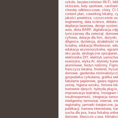
szkole
,
bezpieczeństwo Wi-Fi
,
bib
skórzane
,
buty sportowe
,
carshari
choroby odkleszczowe
,
chóry
,
CI 
content plan
,
coworking lokalny
,
cy
jakości powietrza
,
czyszczenie us
engineering
,
data science
,
debata 
depilacja laserowa
,
design system
auta
,
dieta BARF
,
digitalizacja zdj
tymczasowy dla zwierząt
,
domowe 
cyfrowa
,
dotacje dla firm
,
dożynki
diligence
,
dysleksja
,
działalność n
licealna
,
edukacja Montessori
,
edu
edukacja wczesnoszkolna
,
egzami
eko jazda
,
ekologiczne sprzątanie
elektronika DIY
,
elektryk samocho
eseistyka
,
etyka AI
,
etykiety kurie
aluminiowe
,
festyn rodzinny
,
Figm
franczyza lokalna
,
frontend
,
fryzu
domowe
,
garderoba minimalistycz
gospodarka cyrkularna
,
grafika we
fabularne papierowe
,
gwara region
ustnej
,
higiena wzroku
,
historia lo
hurtownie danych
,
hybryda plug-in
improwizacja teatralna
,
Instagram 
insulinooporność
,
integracja sens
inteligentny termostat
,
internat
,
int
regionalny
,
jarmarki świąteczne
,
j
publikacji
,
kamera internetowa
,
ka
sucha dla psa
,
kasa fiskalna onlin
domowe
,
kleszcze u psa
,
klimaty