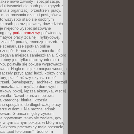
 także nowe zawody i specjalizacje.
oduktywności dla osób pracujących z
nia z organizacji przestrzeni pracy,
o monitorowania czasu i postępów w
 to wszystko stało się osobnym
le osób po raz pierwszy dowiedziało
ieje niejedno wyspecjalizowane
log czy
portal branżowy
poświęcony
matyce pracy zdalnej i hybrydowej,
znaleźć porady, recenzje sprzętu, a
e scenariusze spotkań online
h zespół. Praca zdalna zmieniła też
rzegania miejsca zamieszkania. Skoro
zebny jest tylko stabilny internet i
ko, pojawiła się pokusa wyprowadzki
iasta. Nagle mniejsze miejscowości, a
zaczęły przyciągać ludzi, którzy chcą
atury, płacić niższy czynsz i mieć
trzeni. Deweloperzy i architekci zaczęli
 mieszkania z myślą o domowych
atkowy pokój, lepsza akustyka, więcej
 światła. Nawet branża meblowa
 kategorię: biurka i krzesła
ne specjalnie do długotrwałej pracy
erze w domu. Nie można jednak
yzwań. Granica między życiem
 prywatnym łatwo się zaciera, gdy
oi w tym samym pokoju, w którym się
Niektórzy pracownicy mają poczucie,
zas „pod telefonem” i trudno im