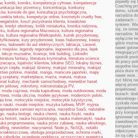
pojawiły się
ów
,
kombi
,
komiks
,
kompetencje cyfrowe
,
kompetencje
Coaching pr
unikacja bez przemocy
,
koncentracja
,
konkursy
domu, szkole
ków
,
konsole do gier
,
konsultacja psychologiczna
,
narzędzia d
korekta tekstu
,
korepetycje online
,
kosmetyki cruelty free
,
zadaniach –
wegańskie
,
koszt pozyskania klienta
,
kowalstwo
rynkiem. Wie
ie
,
kredyt obrotowy
,
królik miniaturka
,
kronika rodzinna
,
się, że istn
cku
,
kultura regionalna Mazowsza
,
kultura regionalna
narzędzie, b
za
,
kultura regionalna Wielkopolski
,
kurnik przydomowy
,
wyłącznie te
rtyfikowane
,
kury przydomowe
,
kwas hialuronowy
,
kwasy
gdzie można 
domu
,
ładowarki do aut elektrycznych
,
laktacja
,
Laravel
,
nawet gotow
y miejskie
,
legendy regionalne
,
legowisko dla psa
,
lejek
integrującyc
,
lekcje muzealne
,
licencje
,
link building
,
LinkedIn
sposób post
iteratura fantasy
,
literatura kryminalna
,
literatura science
do pracy potr
dziecięca
,
lojalność klientów
,
lokalne SEO
,
lokalny biznes
,
wygodne biur
zyn ciepła
,
makijaż dzienny
,
makijaż mineralny
,
makijaż
poza duże m
stwo polskie
,
mandat
,
manga
,
manicure japoński
,
mapy
nawet wsie, 
g szeptany
,
marketplace
,
marża
,
matura
,
matura
żyć bliżej n
nat kultury
,
mechanik samochodowy
,
menedżer haseł
,
więcej przes
om jelitowy
,
mikrofony
,
mikroinstalacja PV
,
projektować
,
moda ciążowa
,
moda kapsułowa
,
moda outdoorowa
,
moda
biurach: dod
rtowa
,
moda uliczna
,
modele językowe
,
modernizm polski
,
naturalnego
ia krwi
,
motocykle miejskie
,
motocykle turystyczne
,
zyskała nową
o nauki
,
murale miejskie
,
muzyka ludowa
,
MVP
,
myjnia
zaprojektowa
aprawianie zamiast wyrzucania
,
narzędzia SaaS
,
naturalne
przy komput
ego
,
nauka biologii
,
nauka chemii
,
nauka fizyki
,
nauka
ignorować w
a historii
,
nauka hiszpańskiego
,
nauka matematyki
,
nauka
zawodowym a
uka programowania
,
nauka przez zabawę
,
nauka włoskiego
,
komputer st
illing
,
newsletter
,
niacynamid
,
Node.js
,
NoSQL
,
notatki
odpoczywa. 
zeciwkleszczowa
,
obsługa posprzedażowa
,
ochrona marki
,
że są cały c
a zabytków
,
ocieplenie poddasza
,
oczyszczacz powietrza
,