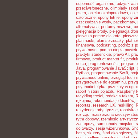
odporność organizmu
,
odzyskiwan
przeciwsłoneczne
,
olimpiady szko
psem
,
opieka okołoporodowa
,
opie
całoroczne
,
opony letnie
,
opony z
oszczędzanie wody
,
paczkomaty
,
alternatywna
,
perfumy niszowe
,
pe
pielęgnacja brody
,
pielęgnacja dłon
pierwsza pomoc dla kota
,
pierwsz
plan nauki
,
plan sprzedaży
,
płatno
finansowa
,
podcasting
,
podróż z 
prywatności
,
pompa ciepła powiet
praktyki studenckie
,
prawo AI
,
pra
firmowe
,
product market fit
,
produ
serca
,
próg rentowności
,
programo
Java
,
programowanie JavaScript
,
Python
,
programowanie Swift
,
proj
prywatność online
,
przegląd techn
przygotowanie do egzaminu
,
przyg
psychodietetyka
,
pszczoły w ogro
raport historii pojazdu
,
Raspberry P
recykling treści
,
redakcja tekstu
,
R
rękojmia
,
rekomendacje klientów
,
reportaż
,
research UX
,
reskilling
,
rezydencje artystyczne
,
robotyka d
rozrząd
,
rozszerzona rzeczywisto
rytm dobowy
,
rzemiosło artystycz
zastępczy
,
samochody miejskie
,
s
do twarzy
,
sesja wizerunkowa
,
Sho
bash
,
skutery
,
ślad ekologiczny
,
ś
social selling
,
socjalizacja kota
,
so