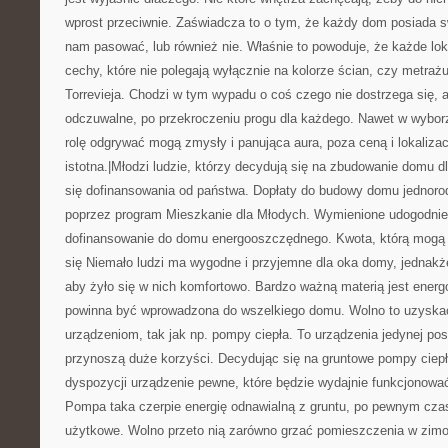
wprost przeciwnie. Zaświadcza to o tym, że każdy dom posiada s
nam pasować, lub również nie. Właśnie to powoduje, że każde l
cechy, które nie polegają wyłącznie na kolorze ścian, czy metra
Torrevieja. Chodzi w tym wypadu o coś czego nie dostrzega się, a
odczuwalne, po przekroczeniu progu dla każdego. Nawet w wybo
rolę odgrywać mogą zmysły i panująca aura, poza ceną i lokalizac
istotna.|Młodzi ludzie, którzy decydują się na zbudowanie domu 
się dofinansowania od państwa. Dopłaty do budowy domu jednoro
poprzez program Mieszkanie dla Młodych. Wymienione udogodnien
dofinansowanie do domu energooszczędnego. Kwota, którą mogą o
się Niemało ludzi ma wygodne i przyjemne dla oka domy, jednakż
aby żyło się w nich komfortowo. Bardzo ważną materią jest ener
powinna być wprowadzona do wszelkiego domu. Wolno to uzyska
urządzeniom, tak jak np. pompy ciepła. To urządzenia jedynej po
przynoszą duże korzyści. Decydując się na gruntowe pompy ciep
dyspozycji urządzenie pewne, które będzie wydajnie funkcjonować
Pompa taka czerpie energię odnawialną z gruntu, po pewnym czasi
użytkowe. Wolno przeto nią zarówno grzać pomieszczenia w zimow