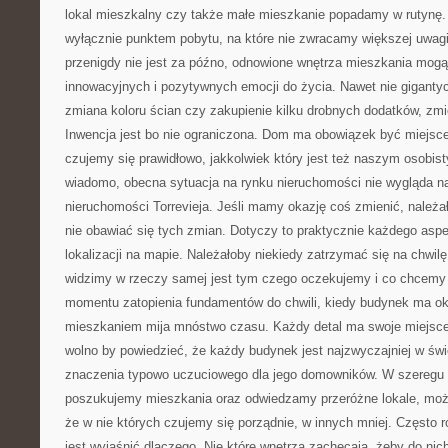
lokal mieszkalny czy także małe mieszkanie popadamy w rutynę. 
wyłącznie punktem pobytu, na które nie zwracamy większej uwagi
przenigdy nie jest za późno, odnowione wnętrza mieszkania mog
innowacyjnych i pozytywnych emocji do życia. Nawet nie giganty
zmiana koloru ścian czy zakupienie kilku drobnych dodatków, zmi
Inwencja jest bo nie ograniczona. Dom ma obowiązek być miejsce
czujemy się prawidłowo, jakkolwiek który jest też naszym osobi
wiadomo, obecna sytuacja na rynku nieruchomości nie wygląda na
nieruchomości Torrevieja. Jeśli mamy okazję coś zmienić, należał
nie obawiać się tych zmian. Dotyczy to praktycznie każdego aspe
lokalizacji na mapie. Należałoby niekiedy zatrzymać się na chwilę
widzimy w rzeczy samej jest tym czego oczekujemy i co chcemy
momentu zatopienia fundamentów do chwili, kiedy budynek ma ok
mieszkaniem mija mnóstwo czasu. Każdy detal ma swoje miejsce
wolno by powiedzieć, że każdy budynek jest najzwyczajniej w świ
znaczenia typowo uczuciowego dla jego domowników. W szeregu 
poszukujemy mieszkania oraz odwiedzamy przeróżne lokale, moż
że w nie których czujemy się porządnie, w innych mniej. Często r
jest wyjaśnić dlaczego. Nie które wnętrza zachęcają, żeby do nic