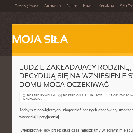
Archiwum
Nasze
Nowe
Redakcja
Strona główna
Spis Tre
MOJA SIŁA
LUDZIE ZAKŁADAJĄCY RODZINĘ,
DECYDUJĄ SIĘ NA WZNIESIENIE
DOMU MOGĄ OCZEKIWAĆ
POSTED BY ADMIN
POSTED ON SIE - 19 - 2025
MOŻLIWOŚĆ 
WYŁĄCZONA
Jednym z największych udogodnień naszych czasów są urządzeni
wygodniej i przyjemniej
{Wielokrotnie, gdy przez długi czas mieszkamy w jednym miejscu n