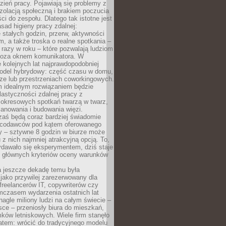
ień pracy. Pojawiają się problemy z
zolacją społeczną i brakiem poczucia
ci do zespołu. Dlatego tak istotne jest
sad higieny pracy zdalnej:
stałych godzin, przerw, aktywności
, a także troska o realne spotkania –
 razy w roku – które pozwalają ludziom
poza oknem komunikatora. W
 kolejnych lat najprawdopodobniej
 model hybrydowy: część czasu w domu,
ze lub przestrzeniach coworkingowych.
rm idealnym rozwiązaniem będzie
lastyczności zdalnej pracy z
 okresowych spotkań twarzą w twarz,
anowania i budowania więzi.
zaś będą coraz bardziej świadomie
acodawców pod kątem oferowanego
y – sztywne 8 godzin w biurze może
u z nich najmniej atrakcyjną opcją. To,
ydawało się eksperymentem, dziś staje
z głównych kryteriów oceny warunków
a jeszcze dekadę temu była
jako przywilej zarezerwowany dla
 freelancerów IT, copywriterów czy
mczasem wydarzenia ostatnich lat
 nagle miliony ludzi na całym świecie –
ce – przeniosły biura do mieszkań,
ków letniskowych. Wiele firm stanęło
atem: wrócić do tradycyjnego modelu