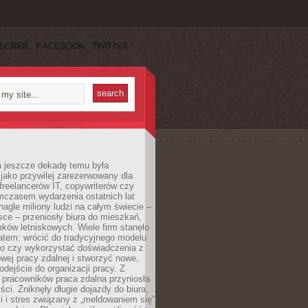
SCRIBE
FACEBOOK
TWITTER
a jeszcze dekadę temu była
jako przywilej zarezerwowany dla
 freelancerów IT, copywriterów czy
mczasem wydarzenia ostatnich lat
 nagle miliony ludzi na całym świecie –
ce – przeniosły biura do mieszkań,
ków letniskowych. Wiele firm stanęło
atem: wrócić do tradycyjnego modelu
go czy wykorzystać doświadczenia z
ej pracy zdalnej i stworzyć nowe,
dejście do organizacji pracy. Z
 pracowników praca zdalna przyniosła
ści. Zniknęły długie dojazdy do biura,
i i stres związany z „meldowaniem się”