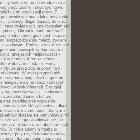
go czy wykorzystać doświadczenia z
ej pracy zdalnej i stworzyć nowe,
dejście do organizacji pracy. Z
 pracowników praca zdalna przyniosła
ści. Zniknęły długie dojazdy do biura,
i i stres związany z „meldowaniem się”
 godzinę. Dla wielu osób możliwość
ziej elastycznych godzinach okazała
 do lepszego balansu między życiem
 zawodowym. Rodzice zyskali szansę
ogodzenie obowiązków domowych z
soby z mniejszych miejscowości –
acy w firmach, które wcześniej
tylko w dużych miastach. Firmy
kryły, że praca zdalna potrafi być
 efektywna. W wielu przypadkach
y utrzymania biur, a liczba spotkań
 zmniejszyła się na rzecz krótszych,
ściwych wideokonferencji. Z drugiej
iły się nowe wyzwania – budowanie
a zespołu, dbanie o kulturę
ą oraz zapobieganie wypaleniu
pracowników, którzy spędzają długie
ed ekranem w samotności. Jednym z
aspektów okazała się komunikacja. W
biurze wiele spraw załatwia się „po
korytarzu, w kuchni, w trakcie krótkich
ów. W trybie zdalnym trzeba to
tworzyć przy użyciu komunikatorów,
orozmów. Dlatego rośnie znaczenie