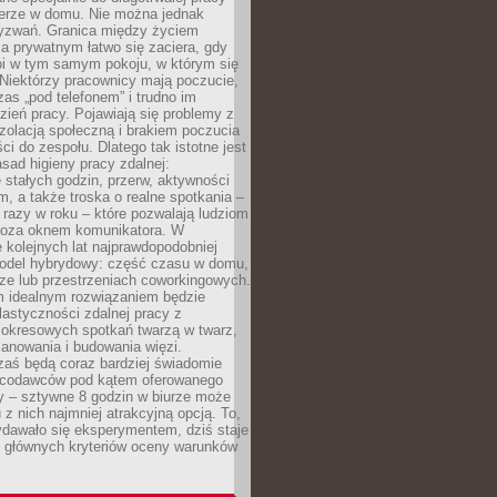
erze w domu. Nie można jednak
yzwań. Granica między życiem
 prywatnym łatwo się zaciera, gdy
oi w tym samym pokoju, w którym się
Niektórzy pracownicy mają poczucie,
zas „pod telefonem” i trudno im
ień pracy. Pojawiają się problemy z
zolacją społeczną i brakiem poczucia
ci do zespołu. Dlatego tak istotne jest
sad higieny pracy zdalnej:
stałych godzin, przerw, aktywności
, a także troska o realne spotkania –
 razy w roku – które pozwalają ludziom
poza oknem komunikatora. W
 kolejnych lat najprawdopodobniej
 model hybrydowy: część czasu w domu,
ze lub przestrzeniach coworkingowych.
rm idealnym rozwiązaniem będzie
lastyczności zdalnej pracy z
 okresowych spotkań twarzą w twarz,
anowania i budowania więzi.
zaś będą coraz bardziej świadomie
acodawców pod kątem oferowanego
y – sztywne 8 godzin w biurze może
u z nich najmniej atrakcyjną opcją. To,
ydawało się eksperymentem, dziś staje
z głównych kryteriów oceny warunków