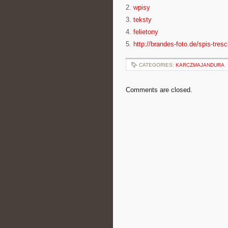
2.
wpisy
3.
teksty
4.
felietony
5.
http://brandes-foto.de/spis-tresc
CATEGORIES:
KARCZMAJANDURA
Comments are closed.