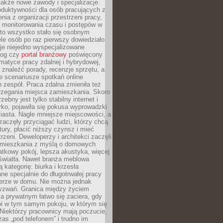
 także nowe zawody i specjalizacje.
oduktywności dla osób pracujących z
nia z organizacji przestrzeni pracy,
o monitorowania czasu i postępów w
 to wszystko stało się osobnym
le osób po raz pierwszy dowiedziało
ieje niejedno wyspecjalizowane
log czy
portal branżowy
poświęcony
matyce pracy zdalnej i hybrydowej,
znaleźć porady, recenzje sprzętu, a
e scenariusze spotkań online
h zespół. Praca zdalna zmieniła też
rzegania miejsca zamieszkania. Skoro
zebny jest tylko stabilny internet i
ko, pojawiła się pokusa wyprowadzki
iasta. Nagle mniejsze miejscowości, a
zaczęły przyciągać ludzi, którzy chcą
atury, płacić niższy czynsz i mieć
trzeni. Deweloperzy i architekci zaczęli
 mieszkania z myślą o domowych
atkowy pokój, lepsza akustyka, więcej
 światła. Nawet branża meblowa
 kategorię: biurka i krzesła
ne specjalnie do długotrwałej pracy
erze w domu. Nie można jednak
yzwań. Granica między życiem
 prywatnym łatwo się zaciera, gdy
oi w tym samym pokoju, w którym się
Niektórzy pracownicy mają poczucie,
zas „pod telefonem” i trudno im