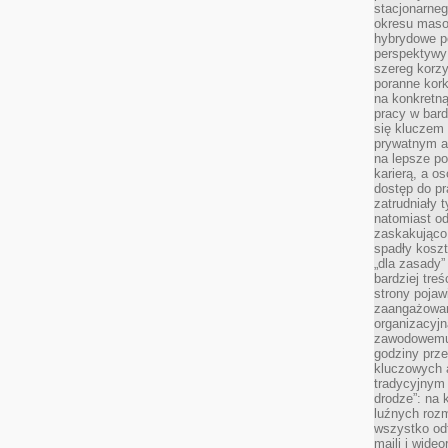
stacjonarne
okresu masow
hybrydowe po
perspektywy
szereg korzy
poranne kork
na konkretną
pracy w bard
się kluczem
prywatnym a
na lepsze p
karierą, a o
dostęp do pr
zatrudniały 
natomiast od
zaskakująco
spadły koszt
„dla zasady”
bardziej tre
strony pojaw
zaangażowani
organizacyjn
zawodowemu 
godziny prz
kluczowych 
tradycyjnym 
drodze”: na 
luźnych rozm
wszystko od
maili i wide