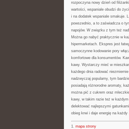
rozpoczyna nowy dzień od filiżan
wartości, wspaniale obudzi do życi
i na dodatek wspaniale smakuje. Lu
powszednio, a to zaświadcza o ty
napojów. W związku z tym też nad
Można go nabyć praktycznie w ka
hipermarketach. Ekspres jest łatw
samoczynne kodowanie pory włączan
komfortowe dla konsumentów. Kawa
kawy. Wystarczy mieć w mieszkani
każdego dnia radować niezmiernie
nadzwyczaj popularny, tym bardzie
posiadają różnorodne aromaty, każ
można pić z cukrem oraz mleczkiem
kawy, w takim razie też w każdym 
delektować najlepszymi gatunkami
obieg krwi i daje energię na każdy
1.
mapa strony