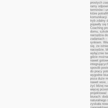
prostych zas
ramy odpowie
terminów i u
które potraf
komunikacji 
tryb zdalny d
pojawiły się
Coaching pr
domu, szkole
narzędzia d
zadaniach –
rynkiem. Wie
się, że istn
narzędzie, b
wyłącznie te
gdzie można 
nawet gotow
integrującyc
sposób post
do pracy potr
wygodne biur
poza duże m
nawet wsie, 
żyć bliżej n
więcej przes
projektować
biurach: dod
naturalnego
zyskała nową
zaprojektowa