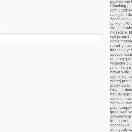
pojawiły się
Coaching pr
domu, szkole
narzędzia d
zadaniach –
rynkiem. Wie
i
się, że istn
narzędzie, b
wyłącznie te
gdzie można 
nawet gotow
integrującyc
sposób post
do pracy potr
wygodne biur
poza duże m
nawet wsie, 
żyć bliżej n
więcej przes
projektować
biurach: dod
naturalnego
zyskała nową
zaprojektowa
przy komput
ignorować w
zawodowym a
komputer st
odpoczywa. 
że są cały c