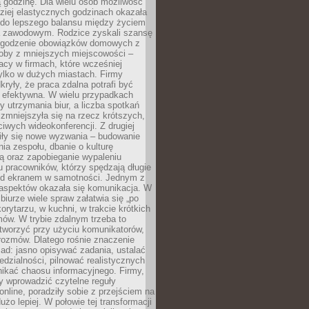
 godzinę. Dla wielu osób możliwość
ziej elastycznych godzinach okazała
 do lepszego balansu między życiem
 zawodowym. Rodzice zyskali szansę
ogodzenie obowiązków domowych z
soby z mniejszych miejscowości –
acy w firmach, które wcześniej
tylko w dużych miastach. Firmy
kryły, że praca zdalna potrafi być
 efektywna. W wielu przypadkach
y utrzymania biur, a liczba spotkań
 zmniejszyła się na rzecz krótszych,
ściwych wideokonferencji. Z drugiej
iły się nowe wyzwania – budowanie
a zespołu, dbanie o kulturę
ą oraz zapobieganie wypaleniu
pracowników, którzy spędzają długie
ed ekranem w samotności. Jednym z
aspektów okazała się komunikacja. W
biurze wiele spraw załatwia się „po
korytarzu, w kuchni, w trakcie krótkich
ów. W trybie zdalnym trzeba to
tworzyć przy użyciu komunikatorów,
orozmów. Dlatego rośnie znaczenie
ad: jasno opisywać zadania, ustalać
dzialności, pilnować realistycznych
nikać chaosu informacyjnego. Firmy,
iły wprowadzić czytelne reguły
online, poradziły sobie z przejściem na
użo lepiej. W połowie tej transformacji