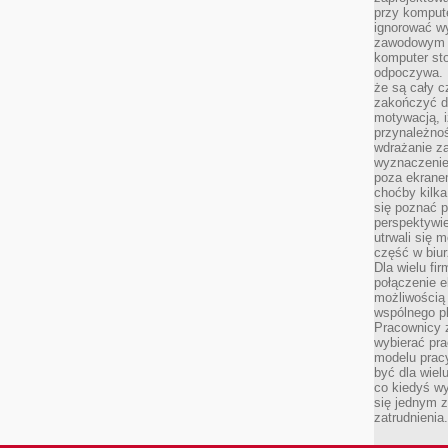
przy komput
ignorować w
zawodowym a
komputer st
odpoczywa. 
że są cały c
zakończyć dz
motywacją, i
przynależnoś
wdrażanie za
wyznaczenie 
poza ekranem
choćby kilka
się poznać 
perspektywie
utrwali się
część w biur
Dla wielu fi
połączenie e
możliwością
wspólnego pl
Pracownicy 
wybierać pr
modelu prac
być dla wiel
co kiedyś w
się jednym 
zatrudnienia.