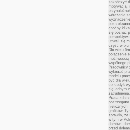
zakończyć dz
motywacją, i
przynależnoś
wdrażanie za
wyznaczenie 
poza ekranem
choćby kilka
się poznać 
perspektywie
utrwali się
część w biur
Dla wielu fi
połączenie e
możliwością
wspólnego pl
Pracownicy 
wybierać pr
modelu prac
być dla wiel
co kiedyś w
się jednym 
zatrudnienia.
Praca zdaln
postrzegana 
nielicznych:
grafików. Ty
sprawiły, że
w tym w Pols
domów i dom
przed dylem