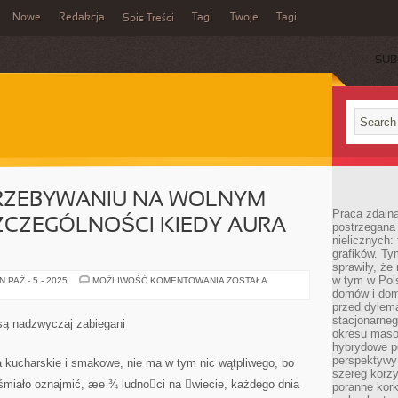
Nowe
Redakcja
Tagi
Twoje
Tagi
Spis Treści
SUB
PRZEBYWANIU NA WOLNYM
Praca zdaln
ZCZEGÓLNOŚCI KIEDY AURA
postrzegana 
nielicznych:
grafików. Ty
sprawiły, że
w tym w Pols
LATO
 PAŹ - 5 - 2025
MOŻLIWOŚĆ KOMENTOWANIA
ZOSTAŁA
SPRZYJA
domów i dom
PRZEBYWANIU
przed dylem
NA
WOLNYM
stacjonarne
ą nadzwyczaj zabiegani
POWIETRZU,
okresu masow
W
hybrydowe po
SZCZEGÓLNOŚCI
KIEDY
perspektywy
a kucharskie i smakowe, nie ma w tym nic wątpliwego, bo
AURA
szereg korzy
SPRZYJA
śmiało oznajmić, æe ¾ ludnoci na wiecie, każdego dnia
poranne kork