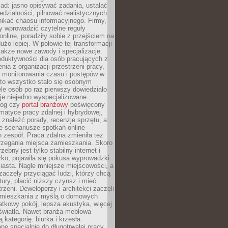
ad: jasno opisywać zadania, ustalać
dzialności, pilnować realistycznych
nikać chaosu informacyjnego. Firmy,
iły wprowadzić czytelne reguły
online, poradziły sobie z przejściem na
użo lepiej. W połowie tej transformacji
 także nowe zawody i specjalizacje.
oduktywności dla osób pracujących z
nia z organizacji przestrzeni pracy,
o monitorowania czasu i postępów w
 to wszystko stało się osobnym
le osób po raz pierwszy dowiedziało
ieje niejedno wyspecjalizowane
log czy
portal branżowy
poświęcony
matyce pracy zdalnej i hybrydowej,
znaleźć porady, recenzje sprzętu, a
e scenariusze spotkań online
h zespół. Praca zdalna zmieniła też
rzegania miejsca zamieszkania. Skoro
zebny jest tylko stabilny internet i
ko, pojawiła się pokusa wyprowadzki
iasta. Nagle mniejsze miejscowości, a
zaczęły przyciągać ludzi, którzy chcą
atury, płacić niższy czynsz i mieć
trzeni. Deweloperzy i architekci zaczęli
 mieszkania z myślą o domowych
atkowy pokój, lepsza akustyka, więcej
 światła. Nawet branża meblowa
 kategorię: biurka i krzesła
ne specjalnie do długotrwałej pracy