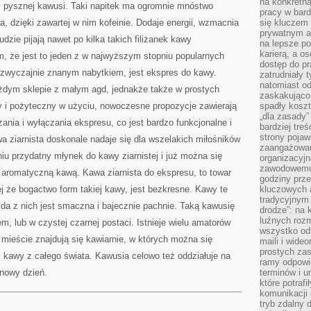
na konkretną
ki pysznej kawusi. Taki napitek ma ogromnie mnóstwo
pracy w bard
a, dzięki zawartej w nim kofeinie. Dodaje energii, wzmacnia
się kluczem
prywatnym a
dzie pijają nawet po kilka takich filiżanek kawy
na lepsze p
karierą, a o
m, że jest to jeden z w najwyższym stopniu popularnych
dostęp do pr
zwyczajnie znanym nabytkiem, jest ekspres do kawy.
zatrudniały 
natomiast od
żdym sklepie z małym agd, jednakże także w prostych
zaskakująco
y i pożyteczny w użyciu, nowoczesne propozycje zawierają
spadły koszt
„dla zasady”
ia i wyłączania ekspresu, co jest bardzo funkcjonalne i
bardziej tre
strony pojaw
 ziarnista doskonale nadaje się dla wszelakich miłośników
zaangażowani
u przydatny młynek do kawy ziarnistej i już można się
organizacyjn
zawodowemu 
 aromatyczną kawą. Kawa ziarnista do ekspresu, to towar
godziny prz
j że bogactwo form takiej kawy, jest bezkresne. Kawy te
kluczowych 
tradycyjnym 
da z nich jest smaczna i bajecznie pachnie. Taką kawusię
drodze”: na 
luźnych rozm
, lub w czystej czarnej postaci. Istnieje wielu amatorów
wszystko od
mieście znajdują się kawiarnie, w których można się
maili i wide
prostych zas
 kawy z całego świata. Kawusia celowo też oddziałuje na
ramy odpowie
 nowy dzień.
terminów i u
które potraf
komunikacji 
tryb zdalny d