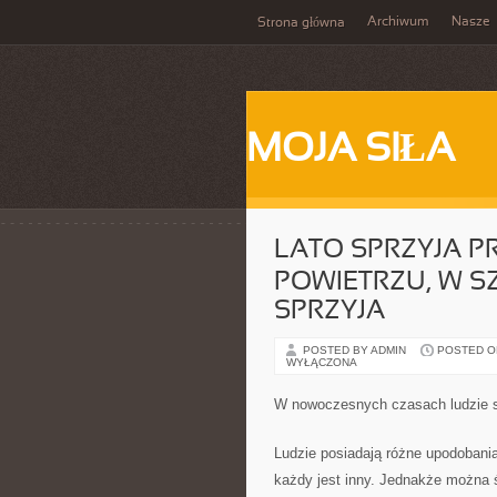
Archiwum
Nasze
Strona główna
MOJA SIŁA
LATO SPRZYJA 
POWIETRZU, W S
SPRZYJA
POSTED BY ADMIN
POSTED ON
WYŁĄCZONA
W nowoczesnych czasach ludzie s
Ludzie posiadają różne upodobani
każdy jest inny. Jednakże można 