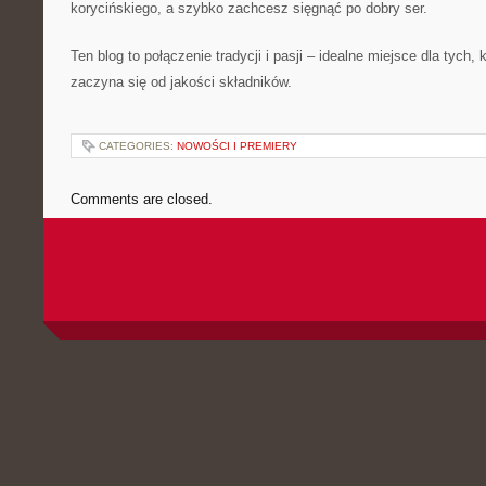
korycińskiego, a szybko zachcesz sięgnąć po dobry ser.
Ten blog to połączenie tradycji i pasji – idealne miejsce dla tych,
zaczyna się od jakości składników.
CATEGORIES:
NOWOŚCI I PREMIERY
Comments are closed.