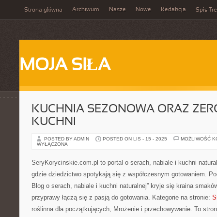
Archiwum
Nasze
Nowe
Redakcja
Strona główna
Spis Tre
MOJA SIŁA
KUCHNIA SEZONOWA ORAZ ZER
KUCHNI
POSTED BY ADMIN
POSTED ON LIS - 15 - 2025
MOŻLIWOŚĆ 
WYŁĄCZONA
SeryKorycinskie.com.pl to portal o serach, nabiale i kuchni natura
gdzie dziedzictwo spotykają się z współczesnym gotowaniem. Pod
Blog o serach, nabiale i kuchni naturalnej” kryje się kraina smaków
przyprawy łączą się z pasją do gotowania. Kategorie na stronie:
S
roślinna dla początkujących, Mrożenie i przechowywanie. To stron