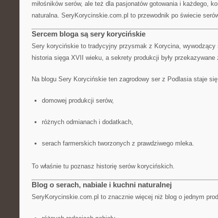
miłośników serów, ale też dla pasjonatów gotowania i każdego, ko
naturalna. SeryKorycinskie.com.pl to przewodnik po świecie seró
Sercem bloga są sery korycińskie
Sery korycińskie to tradycyjny przysmak z Korycina, wywodzący s
historia sięga XVII wieku, a sekrety produkcji były przekazywane 
Na blogu Sery Korycińskie ten zagrodowy ser z Podlasia staje si
domowej produkcji serów,
różnych odmianach i dodatkach,
serach farmerskich tworzonych z prawdziwego mleka.
To właśnie tu poznasz historię serów korycińskich.
Blog o serach, nabiale i kuchni naturalnej
SeryKorycinskie.com.pl to znacznie więcej niż blog o jednym prod