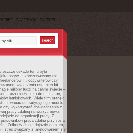
SCRIBE
FACEBOOK
TWITTER
a jeszcze dekadę temu była
jako przywilej zarezerwowany dla
 freelancerów IT, copywriterów czy
mczasem wydarzenia ostatnich lat
 nagle miliony ludzi na całym świecie –
ce – przeniosły biura do mieszkań,
ków letniskowych. Wiele firm stanęło
atem: wrócić do tradycyjnego modelu
go czy wykorzystać doświadczenia z
ej pracy zdalnej i stworzyć nowe,
dejście do organizacji pracy. Z
 pracowników praca zdalna przyniosła
ści. Zniknęły długie dojazdy do biura,
i i stres związany z „meldowaniem się”