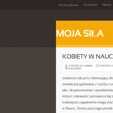
Archiwum
Nasze
Strona główna
MOJA SIŁA
KOBIETY W NAUC
POSTED BY ADMIN
POSTED ON
WYŁĄCZONA
zsbelecin.edu.pl to interesujący bl
została przygotowana z myślą o os
idei, eksperymentów i wynalazków,
którym ciekawość poznawcza łącz
trudniejsze zagadnienia mogą sta
w Nauce. Strona przyciąga przede