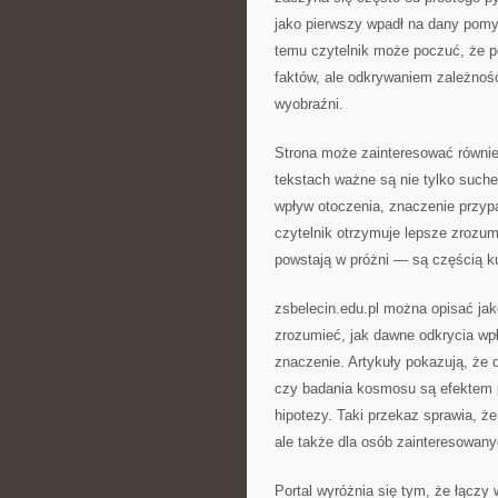
jako pierwszy wpadł na dany pomys
temu czytelnik może poczuć, że po
faktów, ale odkrywaniem zależnośc
wyobraźni.
Strona może zainteresować również
tekstach ważne są nie tylko suche 
wpływ otoczenia, znaczenie przyp
czytelnik otrzymuje lepsze zrozum
powstają w próżni — są częścią ku
zsbelecin.edu.pl można opisać jak
zrozumieć, jak dawne odkrycia wp
znaczenie. Artykuły pokazują, że 
czy badania kosmosu są efektem p
hipotezy. Taki przekaz sprawia, że
ale także dla osób zainteresowan
Portal wyróżnia się tym, że łączy