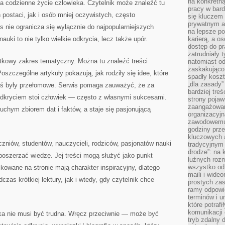
na konkretną
 na codzienne życie człowieka. Czytelnik może znaleźć tu
pracy w bard
postaci, jak i osób mniej oczywistych, często
się kluczem
prywatnym a
s nie ogranicza się wyłącznie do najpopularniejszych
na lepsze p
nauki to nie tylko wielkie odkrycia, lecz także upór.
karierą, a o
dostęp do pr
zatrudniały 
wątkowy zakres tematyczny. Można tu znaleźć treści
natomiast od
zaskakująco
oszczególne artykuły pokazują, jak rodziły się idee, które
spadły koszt
„dla zasady”
dyś były przełomowe. Serwis pomaga zauważyć, że za
bardziej tre
dkryciem stoi człowiek — często z własnymi sukcesami.
strony pojaw
zaangażowani
uchym zbiorem dat i faktów, a staje się pasjonującą
organizacyjn
zawodowemu 
godziny prz
kluczowych 
zniów, studentów, nauczycieli, rodziców, pasjonatów nauki
tradycyjnym 
drodze”: na 
 poszerzać wiedzę. Jej treści mogą służyć jako punkt
luźnych rozm
wszystko od
kowane na stronie mają charakter inspiracyjny, dlatego
maili i wide
zas krótkiej lektury, jak i wtedy, gdy czytelnik chce
prostych zas
ramy odpowie
terminów i u
które potraf
komunikacji 
uka nie musi być trudna. Wręcz przeciwnie — może być
tryb zdalny d