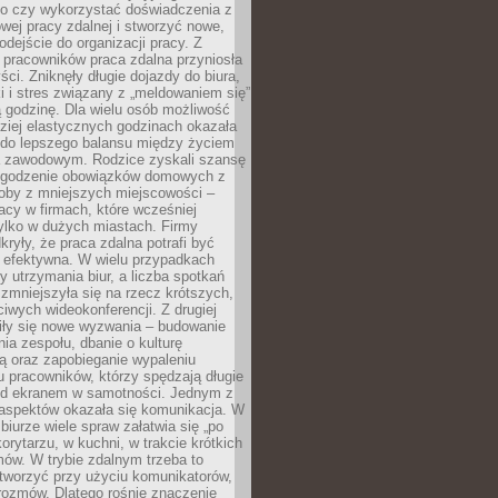
go czy wykorzystać doświadczenia z
ej pracy zdalnej i stworzyć nowe,
dejście do organizacji pracy. Z
 pracowników praca zdalna przyniosła
ści. Zniknęły długie dojazdy do biura,
i i stres związany z „meldowaniem się”
 godzinę. Dla wielu osób możliwość
ziej elastycznych godzinach okazała
 do lepszego balansu między życiem
 zawodowym. Rodzice zyskali szansę
ogodzenie obowiązków domowych z
soby z mniejszych miejscowości –
acy w firmach, które wcześniej
tylko w dużych miastach. Firmy
kryły, że praca zdalna potrafi być
 efektywna. W wielu przypadkach
y utrzymania biur, a liczba spotkań
 zmniejszyła się na rzecz krótszych,
ściwych wideokonferencji. Z drugiej
iły się nowe wyzwania – budowanie
a zespołu, dbanie o kulturę
ą oraz zapobieganie wypaleniu
pracowników, którzy spędzają długie
ed ekranem w samotności. Jednym z
aspektów okazała się komunikacja. W
biurze wiele spraw załatwia się „po
korytarzu, w kuchni, w trakcie krótkich
ów. W trybie zdalnym trzeba to
tworzyć przy użyciu komunikatorów,
orozmów. Dlatego rośnie znaczenie