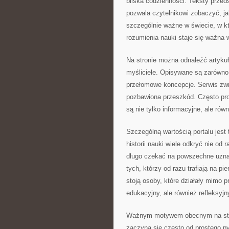
bliska codzienności. Teksty przeds
pozwala czytelnikowi zobaczyć, jak
szczególnie ważne w świecie, w k
rozumienia nauki staje się ważna
Na stronie można odnaleźć artykuł
myśliciele. Opisywane są zarówno 
przełomowe koncepcje. Serwis zw
pozbawiona przeszkód. Często prow
są nie tylko informacyjne, ale równ
Szczególną wartością portalu jest
historii nauki wiele odkryć nie od
długo czekać na powszechne uznan
tych, którzy od razu trafiają na 
stoją osoby, które działały mimo p
edukacyjny, ale również refleksyjn
Ważnym motywem obecnym na stroni
zaczyna się często od prostego py