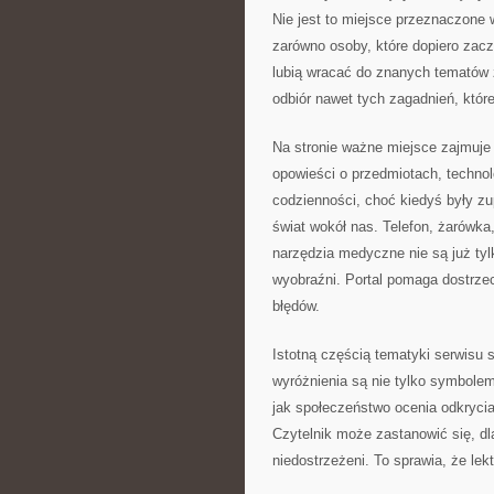
Nie jest to miejsce przeznaczone 
zarówno osoby, które dopiero zacz
lubią wracać do znanych tematów z
odbiór nawet tych zagadnień, któr
Na stronie ważne miejsce zajmuje
opowieści o przedmiotach, technolo
codzienności, choć kiedyś były zu
świat wokół nas. Telefon, żarówk
narzędzia medyczne nie są już tyl
wyobraźni. Portal pomaga dostrzec
błędów.
Istotną częścią tematyki serwisu s
wyróżnienia są nie tylko symbole
jak społeczeństwo ocenia odkrycia
Czytelnik może zastanowić się, dl
niedostrzeżeni. To sprawia, że lek