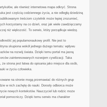
r artykułów, ale również internetowa mapa odkryć. Strona
a jest częścią codziennego życia, a nie odległą dziedziną
 publikowanym treściom czytelnik może lepiej zrozumieć,
órych korzystamy na co dzień, oraz jak wiele zawdzięczamy
naczej niż większość. To serwis, który porządkuje wiedzę.
dkreślić jej popularnonaukowy profil. Nie jest to
witryna skupiona wokół jednego dużego tematu: wpływu
lazków na rozwój świata. Dzięki temu portal ma jasną
orców zainteresowanych rozwojem cywilizacji. Taka
że strona jest łatwa do opisania jako miejsce dla osób,
auki w życiu człowieka.
ikowane na stronie mogą przemawiać do różnych grup
dzie w nich zachętę do nauki. Dorosły odbiorca może
krycie nowych kontekstów. Nauczyciel lub rodzic może
eriał pomocniczy. Dzięki temu serwis ma charakter