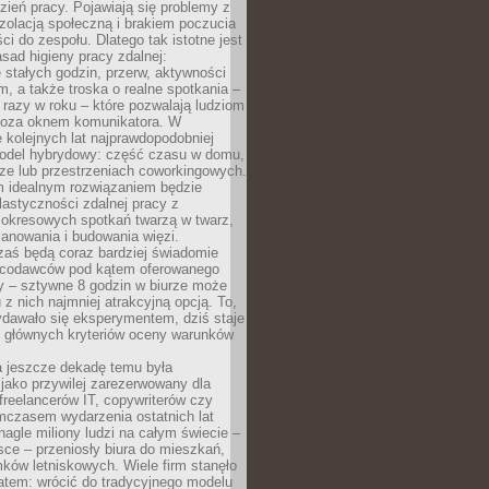
ień pracy. Pojawiają się problemy z
zolacją społeczną i brakiem poczucia
ci do zespołu. Dlatego tak istotne jest
sad higieny pracy zdalnej:
stałych godzin, przerw, aktywności
, a także troska o realne spotkania –
 razy w roku – które pozwalają ludziom
poza oknem komunikatora. W
 kolejnych lat najprawdopodobniej
 model hybrydowy: część czasu w domu,
ze lub przestrzeniach coworkingowych.
rm idealnym rozwiązaniem będzie
lastyczności zdalnej pracy z
 okresowych spotkań twarzą w twarz,
anowania i budowania więzi.
zaś będą coraz bardziej świadomie
acodawców pod kątem oferowanego
y – sztywne 8 godzin w biurze może
u z nich najmniej atrakcyjną opcją. To,
ydawało się eksperymentem, dziś staje
z głównych kryteriów oceny warunków
a jeszcze dekadę temu była
jako przywilej zarezerwowany dla
 freelancerów IT, copywriterów czy
mczasem wydarzenia ostatnich lat
 nagle miliony ludzi na całym świecie –
ce – przeniosły biura do mieszkań,
ków letniskowych. Wiele firm stanęło
atem: wrócić do tradycyjnego modelu