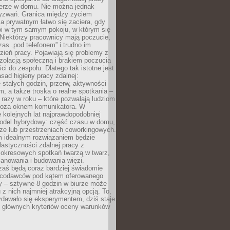
erze w domu. Nie można jednak
yzwań. Granica między życiem
 prywatnym łatwo się zaciera, gdy
oi w tym samym pokoju, w którym się
Niektórzy pracownicy mają poczucie,
zas „pod telefonem” i trudno im
ień pracy. Pojawiają się problemy z
zolacją społeczną i brakiem poczucia
ci do zespołu. Dlatego tak istotne jest
sad higieny pracy zdalnej:
stałych godzin, przerw, aktywności
, a także troska o realne spotkania –
 razy w roku – które pozwalają ludziom
poza oknem komunikatora. W
 kolejnych lat najprawdopodobniej
 model hybrydowy: część czasu w domu,
ze lub przestrzeniach coworkingowych.
rm idealnym rozwiązaniem będzie
lastyczności zdalnej pracy z
 okresowych spotkań twarzą w twarz,
anowania i budowania więzi.
zaś będą coraz bardziej świadomie
acodawców pod kątem oferowanego
y – sztywne 8 godzin w biurze może
u z nich najmniej atrakcyjną opcją. To,
ydawało się eksperymentem, dziś staje
z głównych kryteriów oceny warunków