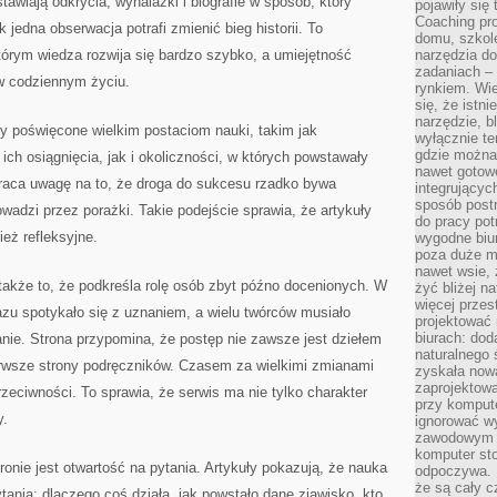
tawiają odkrycia, wynalazki i biografie w sposób, który
pojawiły się
Coaching pr
 jedna obserwacja potrafi zmienić bieg historii. To
domu, szkole
tórym wiedza rozwija się bardzo szybko, a umiejętność
narzędzia d
zadaniach –
 w codziennym życiu.
rynkiem. Wie
się, że istn
narzędzie, b
y poświęcone wielkim postaciom nauki, takim jak
wyłącznie te
gdzie można 
ich osiągnięcia, jak i okoliczności, w których powstawały
nawet gotow
raca uwagę na to, że droga do sukcesu rzadko bywa
integrującyc
sposób post
adzi przez porażki. Takie podejście sprawia, że artykuły
do pracy potr
ież refleksyjne.
wygodne biur
poza duże m
nawet wsie, 
 także to, że podkreśla rolę osób zbyt późno docenionych. W
żyć bliżej n
więcej przes
 razu spotykało się z uznaniem, a wielu twórców musiało
projektować
biurach: dod
ie. Strona przypomina, że postęp nie zawsze jest dziełem
naturalnego
pierwsze strony podręczników. Czasem za wielkimi zmianami
zyskała nową
zaprojektowa
rzeciwności. To sprawia, że serwis ma nie tylko charakter
przy komput
y.
ignorować w
zawodowym a
komputer st
e jest otwartość na pytania. Artykuły pokazują, że nauka
odpoczywa. 
że są cały c
tania: dlaczego coś działa, jak powstało dane zjawisko, kto