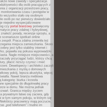
 także nowe zawody i specjalizacje.
oduktywności dla osób pracujących z
nia z organizacji przestrzeni pracy,
o monitorowania czasu i postępów w
 to wszystko stało się osobnym
le osób po raz pierwszy dowiedziało
ieje niejedno wyspecjalizowane
log czy
portal branżowy
poświęcony
matyce pracy zdalnej i hybrydowej,
znaleźć porady, recenzje sprzętu, a
e scenariusze spotkań online
h zespół. Praca zdalna zmieniła też
rzegania miejsca zamieszkania. Skoro
zebny jest tylko stabilny internet i
ko, pojawiła się pokusa wyprowadzki
iasta. Nagle mniejsze miejscowości, a
zaczęły przyciągać ludzi, którzy chcą
atury, płacić niższy czynsz i mieć
trzeni. Deweloperzy i architekci zaczęli
 mieszkania z myślą o domowych
atkowy pokój, lepsza akustyka, więcej
 światła. Nawet branża meblowa
 kategorię: biurka i krzesła
ne specjalnie do długotrwałej pracy
erze w domu. Nie można jednak
yzwań. Granica między życiem
 prywatnym łatwo się zaciera, gdy
oi w tym samym pokoju, w którym się
Niektórzy pracownicy mają poczucie,
zas „pod telefonem” i trudno im