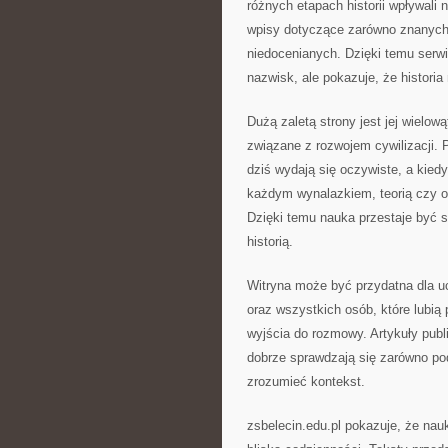
różnych etapach historii wpływali
wpisy dotyczące zarówno znanych 
niedocenianych. Dzięki temu serwi
nazwisk, ale pokazuje, że historia 
Dużą zaletą strony jest jej wielo
związane z rozwojem cywilizacji. P
dziś wydają się oczywiste, a kie
każdym wynalazkiem, teorią czy o
Dzięki temu nauka przestaje być s
historią.
Witryna może być przydatna dla uc
oraz wszystkich osób, które lubią
wyjścia do rozmowy. Artykuły publi
dobrze sprawdzają się zarówno podc
zrozumieć kontekst.
zsbelecin.edu.pl pokazuje, że na