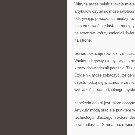
Witryna może pełnić funkcję miejsca
artykułów czytelnik może swobodn
odkrywając powiązania między ró
zainteresować się historią medycy
naukowców, którzy zmieniali świa
na stronę.
Serwis pokazuje również, że nauka
Wielcy odkrywcy nie byli wyłączni
którzy doświadczali porażek. Takie
Czytelnik może zobaczyć, że geni
często rodzą się w atmosferze nie
wytrwałości, samodzielnego myśle
zsbelecin.edu.pl jest także dobry
Artykuły mogą stać się punktem wyj
technologia, dlaczego niektóre id
nowe odkrycia. Strona może więc 