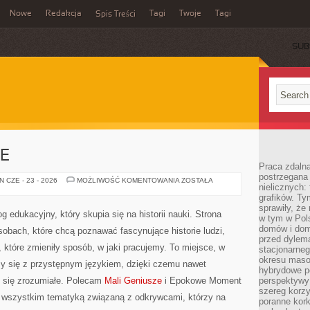
Nowe
Redakcja
Tagi
Twoje
Tagi
Spis Treści
SUB
E
Praca zdaln
postrzegana 
KOBIETY
 CZE - 23 - 2026
MOŻLIWOŚĆ KOMENTOWANIA
ZOSTAŁA
nielicznych:
W
NAUCE
grafików. Ty
sprawiły, że
og edukacyjny, który skupia się na historii nauki. Strona
w tym w Pols
domów i dom
obach, które chcą poznawać fascynujące historie ludzi,
przed dylem
 które zmieniły sposób, w jaki pracujemy. To miejsce, w
stacjonarne
okresu masow
y się z przystępnym językiem, dzięki czemu nawet
hybrydowe po
ć się zrozumiałe. Polecam
Mali Geniusze
i Epokowe Moment
perspektywy
szereg korzy
 wszystkim tematyką związaną z odkrywcami, którzy na
poranne kork