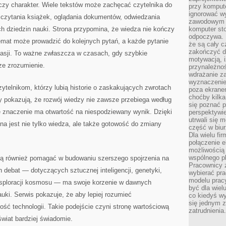
wczy charakter. Wiele tekstów może zachęcać czytelnika do
przy komput
ignorować w
, czytania książek, oglądania dokumentów, odwiedzania
zawodowym a
h dziedzin nauki. Strona przypomina, że wiedza nie kończy
komputer st
odpoczywa. 
emat może prowadzić do kolejnych pytań, a każde pytanie
że są cały c
zakończyć dz
asji. To ważne zwłaszcza w czasach, gdy szybkie
motywacją, i
ze zrozumienie.
przynależnoś
wdrażanie za
wyznaczenie 
ytelnikom, którzy lubią historie o zaskakujących zwrotach
poza ekranem
choćby kilka
y pokazują, że rozwój wiedzy nie zawsze przebiega według
się poznać 
 znaczenie ma otwartość na niespodziewany wynik. Dzięki
perspektywie
utrwali się
a jest nie tylko wiedza, ale także gotowość do zmiany
część w biur
Dla wielu fi
połączenie e
możliwością
wspólnego pl
gą również pomagać w budowaniu szerszego spojrzenia na
Pracownicy 
 debat — dotyczących sztucznej inteligencji, genetyki,
wybierać pr
modelu prac
ksploracji kosmosu — ma swoje korzenie w dawnych
być dla wiel
auki. Serwis pokazuje, że aby lepiej rozumieć
co kiedyś w
się jednym 
ość technologii. Takie podejście czyni stronę wartościową
zatrudnienia.
świat bardziej świadomie.