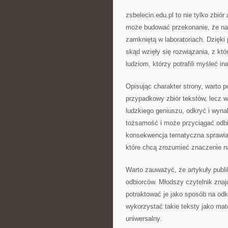
zsbelecin.edu.pl to nie tylko zbió
może budować przekonanie, że nauk
zamkniętą w laboratoriach. Dzięki
skąd wzięły się rozwiązania, z kt
ludziom, którzy potrafili myśleć i
Opisując charakter strony, warto po
przypadkowy zbiór tekstów, lecz 
ludzkiego geniuszu, odkryć i wyna
tożsamość i może przyciągać odbi
konsekwencja tematyczna sprawia, 
które chcą zrozumieć znaczenie n
Warto zauważyć, że artykuły publ
odbiorców. Młodszy czytelnik znaj
potraktować je jako sposób na od
wykorzystać takie teksty jako mat
uniwersalny.