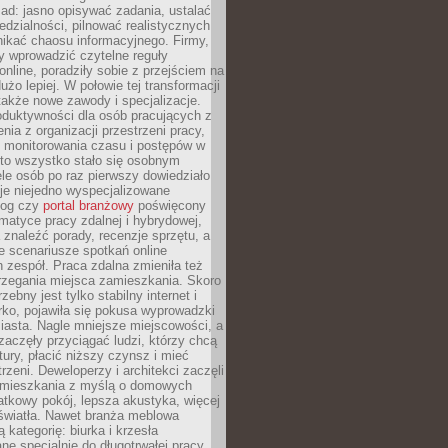
ad: jasno opisywać zadania, ustalać
dzialności, pilnować realistycznych
nikać chaosu informacyjnego. Firmy,
iły wprowadzić czytelne reguły
online, poradziły sobie z przejściem na
użo lepiej. W połowie tej transformacji
 także nowe zawody i specjalizacje.
oduktywności dla osób pracujących z
nia z organizacji przestrzeni pracy,
o monitorowania czasu i postępów w
 to wszystko stało się osobnym
le osób po raz pierwszy dowiedziało
ieje niejedno wyspecjalizowane
log czy
portal branżowy
poświęcony
matyce pracy zdalnej i hybrydowej,
znaleźć porady, recenzje sprzętu, a
e scenariusze spotkań online
h zespół. Praca zdalna zmieniła też
rzegania miejsca zamieszkania. Skoro
zebny jest tylko stabilny internet i
ko, pojawiła się pokusa wyprowadzki
iasta. Nagle mniejsze miejscowości, a
zaczęły przyciągać ludzi, którzy chcą
atury, płacić niższy czynsz i mieć
trzeni. Deweloperzy i architekci zaczęli
 mieszkania z myślą o domowych
atkowy pokój, lepsza akustyka, więcej
 światła. Nawet branża meblowa
 kategorię: biurka i krzesła
ne specjalnie do długotrwałej pracy