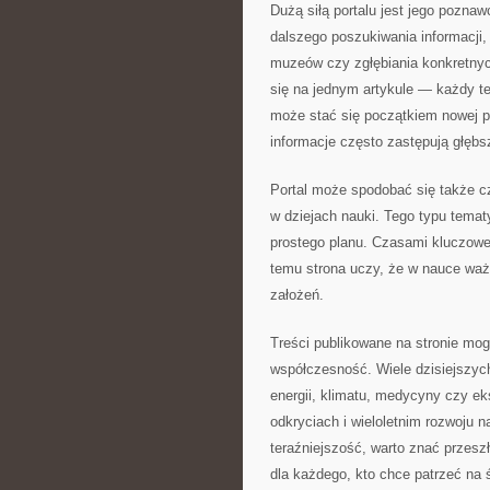
Dużą siłą portalu jest jego pozna
dalszego poszukiwania informacji
muzeów czy zgłębiania konkretnyc
się na jednym artykule — każdy t
może stać się początkiem nowej p
informacje często zastępują głębs
Portal może spodobać się także cz
w dziejach nauki. Tego typu temat
prostego planu. Czasami kluczowe
temu strona uczy, że w nauce ważn
założeń.
Treści publikowane na stronie mo
współczesność. Wiele dzisiejszych
energii, klimatu, medycyny czy e
odkryciach i wieloletnim rozwoju n
teraźniejszość, warto znać przeszł
dla każdego, kto chce patrzeć na 