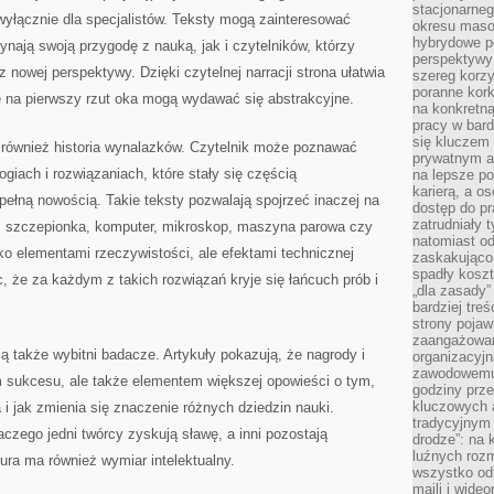
stacjonarne
wyłącznie dla specjalistów. Teksty mogą zainteresować
okresu masow
hybrydowe po
ynają swoją przygodę z nauką, jak i czytelników, którzy
perspektywy
 nowej perspektywy. Dzięki czytelnej narracji strona ułatwia
szereg korzy
poranne kork
e na pierwszy rzut oka mogą wydawać się abstrakcyjne.
na konkretną
pracy w bard
się kluczem
 również historia wynalazków. Czytelnik może poznawać
prywatnym a
giach i rozwiązaniach, które stały się częścią
na lepsze p
karierą, a o
pełną nowością. Takie teksty pozwalają spojrzeć inaczej na
dostęp do pr
zatrudniały 
a, szczepionka, komputer, mikroskop, maszyna parowa czy
natomiast od
ko elementami rzeczywistości, ale efektami technicznej
zaskakująco
spadły koszt
, że za każdym z takich rozwiązań kryje się łańcuch prób i
„dla zasady”
bardziej tre
strony pojaw
zaangażowani
ą także wybitni badacze. Artykuły pokazują, że nagrody i
organizacyjn
zawodowemu 
m sukcesu, ale także elementem większej opowieści o tym,
godziny prz
kluczowych 
 i jak zmienia się znaczenie różnych dziedzin nauki.
tradycyjnym 
aczego jedni twórcy zyskują sławę, a inni pozostają
drodze”: na 
luźnych rozm
tura ma również wymiar intelektualny.
wszystko od
maili i wide