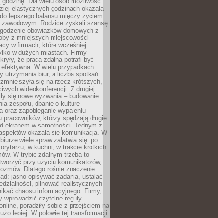
 godzinę. Dla wielu osób możliwość
ziej elastycznych godzinach okazała
 do lepszego balansu między życiem
 zawodowym. Rodzice zyskali szansę
ogodzenie obowiązków domowych z
soby z mniejszych miejscowości –
acy w firmach, które wcześniej
tylko w dużych miastach. Firmy
kryły, że praca zdalna potrafi być
 efektywna. W wielu przypadkach
y utrzymania biur, a liczba spotkań
 zmniejszyła się na rzecz krótszych,
ściwych wideokonferencji. Z drugiej
iły się nowe wyzwania – budowanie
a zespołu, dbanie o kulturę
ą oraz zapobieganie wypaleniu
pracowników, którzy spędzają długie
ed ekranem w samotności. Jednym z
aspektów okazała się komunikacja. W
biurze wiele spraw załatwia się „po
korytarzu, w kuchni, w trakcie krótkich
ów. W trybie zdalnym trzeba to
tworzyć przy użyciu komunikatorów,
orozmów. Dlatego rośnie znaczenie
ad: jasno opisywać zadania, ustalać
dzialności, pilnować realistycznych
nikać chaosu informacyjnego. Firmy,
iły wprowadzić czytelne reguły
online, poradziły sobie z przejściem na
użo lepiej. W połowie tej transformacji