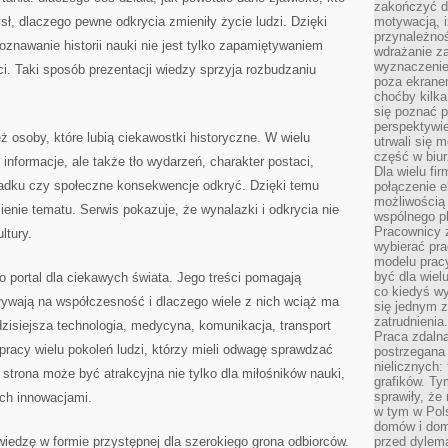
zakończyć dz
ł, dlaczego pewne odkrycia zmieniły życie ludzi. Dzięki
motywacją, i
przynależnoś
znawanie historii nauki nie jest tylko zapamiętywaniem
wdrażanie za
wyznaczenie 
i. Taki sposób prezentacji wiedzy sprzyja rozbudzaniu
poza ekranem
choćby kilka
się poznać 
perspektywie
 osoby, które lubią ciekawostki historyczne. W wielu
utrwali się
część w biur
informacje, ale także tło wydarzeń, charakter postaci,
Dla wielu fi
adku czy społeczne konsekwencje odkryć. Dzięki temu
połączenie e
możliwością
ienie tematu. Serwis pokazuje, że wynalazki i odkrycia nie
wspólnego pl
Pracownicy 
ltury.
wybierać pr
modelu prac
być dla wiel
o portal dla ciekawych świata. Jego treści pomagają
co kiedyś w
ływają na współczesność i dlaczego wiele z nich wciąż ma
się jednym 
zatrudnienia.
dzisiejsza technologia, medycyna, komunikacja, transport
Praca zdaln
racy wielu pokoleń ludzi, którzy mieli odwagę sprawdzać
postrzegana 
nielicznych:
 strona może być atrakcyjna nie tylko dla miłośników nauki,
grafików. Ty
sprawiły, że
ych innowacjami.
w tym w Pols
domów i dom
 wiedzę w formie przystępnej dla szerokiego grona odbiorców.
przed dylem