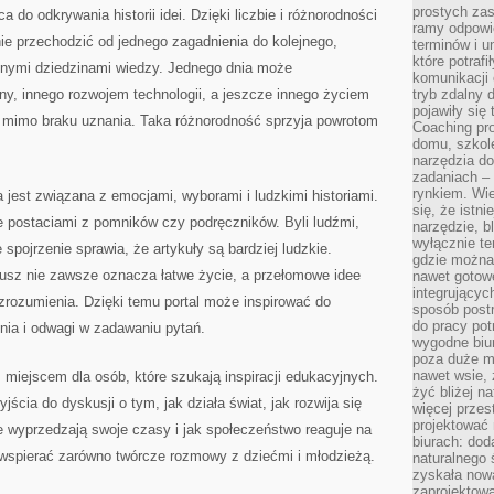
prostych zas
 do odkrywania historii idei. Dzięki liczbie i różnorodności
ramy odpowie
ie przechodzić od jednego zagadnienia do kolejnego,
terminów i u
które potraf
żnymi dziedzinami wiedzy. Jednego dnia może
komunikacji 
ny, innego rozwojem technologii, a jeszcze innego życiem
tryb zdalny d
pojawiły się
t mimo braku uznania. Taka różnorodność sprzyja powrotom
Coaching pr
domu, szkole
narzędzia d
zadaniach –
rynkiem. Wie
 jest związana z emocjami, wyborami i ludzkimi historiami.
się, że istn
e postaciami z pomników czy podręczników. Byli ludźmi,
narzędzie, b
wyłącznie te
 spojrzenie sprawia, że artykuły są bardziej ludzkie.
gdzie można 
usz nie zawsze oznacza łatwe życie, a przełomowe idee
nawet gotow
integrującyc
zrozumienia. Dzięki temu portal może inspirować do
sposób post
do pracy potr
nia i odwagi w zadawaniu pytań.
wygodne biur
poza duże m
nawet wsie, 
m miejscem dla osób, które szukają inspiracji edukacyjnych.
żyć bliżej n
ścia do dyskusji o tym, jak działa świat, jak rozwija się
więcej przes
projektować
ee wyprzedzają swoje czasy i jak społeczeństwo reaguje na
biurach: dod
wspierać zarówno twórcze rozmowy z dziećmi i młodzieżą.
naturalnego
zyskała nową
zaprojektowa