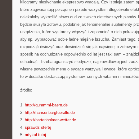
kilogramy niesłychanie ekspresowo wracają. Czy istnieją zatem 
które zagwarantują porządne i przede wszystkim długotrwałe efe
należałoby wykreślić słowo cud ze swoich dietetycznych planów. 
będzie służyła zdrowiu, podobnie jak fenomenalne suplementy pr
urządzenia, które wystarczy włączyć i zapomnieć o nich pokazuj
aby np. wypracować sobie ładne mięśnie brzucha. Zamiast tego, 
rozpocząć ćwiczyć oraz dowiedzieć się jak najwięcej o zdrowym 
sposób na odchudzanie odpowiednio od lat jest taki sam – znajdzi
schudnąć. Trzeba ograniczyć słodycze, najprawidłowiej jest zaczą
własne powszednie menu o sycące warzywa i owoce, które oprócz 
to w dodatku dostarczają systemowi cennych witamin i minerałów
źródło:
———————————
1.
http://gummmi-baern.de
2.
http://hansenbargfueralle.de
3.
http://hartenholmer-wetter.de
4.
sprawdź ofertę
5.
artykuł tutaj