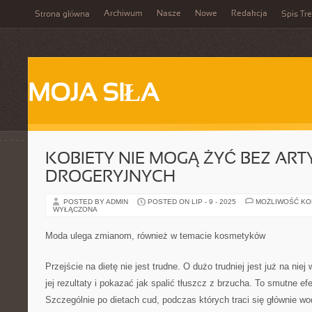
Archiwum
Nasze
Nowe
Redakcja
Strona główna
Spis Tre
MOJA SIŁA
KOBIETY NIE MOGĄ ŻYĆ BEZ AR
DROGERYJNYCH
POSTED BY ADMIN
POSTED ON LIP - 9 - 2025
MOŻLIWOŚĆ K
WYŁĄCZONA
Moda ulega zmianom, również w temacie kosmetyków
Przejście na dietę nie jest trudne. O dużo trudniej jest już na nie
jej rezultaty i pokazać jak spalić tłuszcz z brzucha. To smutne efe
Szczególnie po dietach cud, podczas których traci się głównie wo