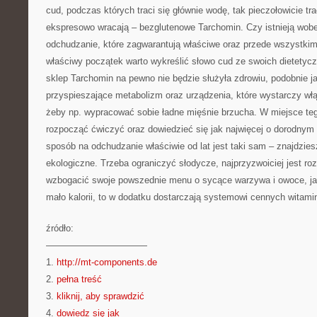
cud, podczas których traci się głównie wodę, tak pieczołowicie t
ekspresowo wracają – bezglutenowe Tarchomin. Czy istnieją wob
odchudzanie, które zagwarantują właściwe oraz przede wszystkim 
właściwy początek warto wykreślić słowo cud ze swoich dietetycz
sklep Tarchomin na pewno nie będzie służyła zdrowiu, podobnie 
przyspieszające metabolizm oraz urządzenia, które wystarczy wł
żeby np. wypracować sobie ładne mięśnie brzucha. W miejsce teg
rozpocząć ćwiczyć oraz dowiedzieć się jak najwięcej o dorodnym
sposób na odchudzanie właściwie od lat jest taki sam – znajdzie
ekologiczne. Trzeba ograniczyć słodycze, najprzyzwoiciej jest roz
wzbogacić swoje powszednie menu o sycące warzywa i owoce, jak
mało kalorii, to w dodatku dostarczają systemowi cennych witami
źródło:
———————————
1.
http://mt-components.de
2.
pełna treść
3.
kliknij, aby sprawdzić
4.
dowiedz się jak