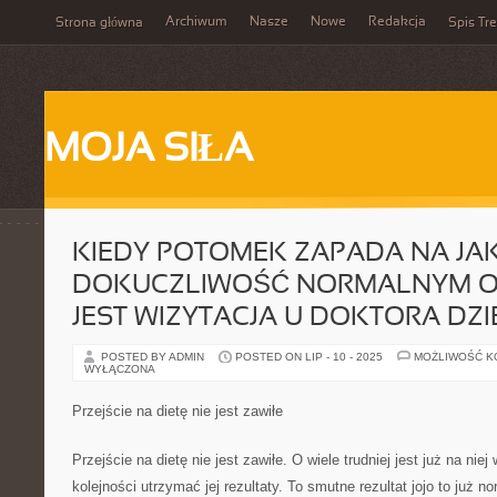
Archiwum
Nasze
Nowe
Redakcja
Strona główna
Spis Tre
MOJA SIŁA
KIEDY POTOMEK ZAPADA NA J
DOKUCZLIWOŚĆ NORMALNYM 
JEST WIZYTACJA U DOKTORA DZ
POSTED BY ADMIN
POSTED ON LIP - 10 - 2025
MOŻLIWOŚĆ 
WYŁĄCZONA
Przejście na dietę nie jest zawiłe
Przejście na dietę nie jest zawiłe. O wiele trudniej jest już na nie
kolejności utrzymać jej rezultaty. To smutne rezultat jojo to już 