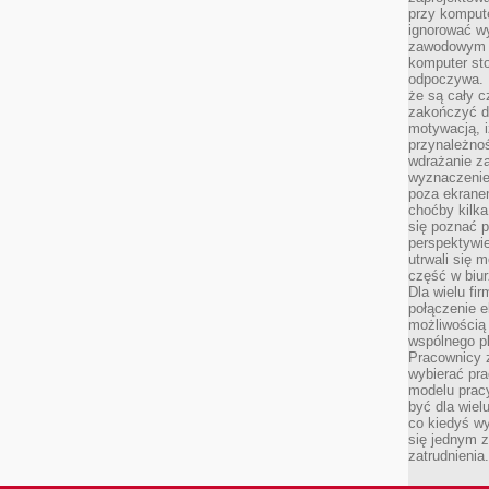
przy komput
ignorować w
zawodowym a
komputer st
odpoczywa. 
że są cały c
zakończyć dz
motywacją, i
przynależnoś
wdrażanie za
wyznaczenie 
poza ekranem
choćby kilka
się poznać 
perspektywie
utrwali się
część w biur
Dla wielu fi
połączenie e
możliwością
wspólnego pl
Pracownicy 
wybierać pr
modelu prac
być dla wiel
co kiedyś w
się jednym 
zatrudnienia.