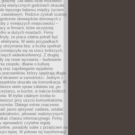
 godzinę. Dla wielu osób możliwość
ziej elastycznych godzinach okazała
 do lepszego balansu między życiem
 zawodowym. Rodzice zyskali szansę
ogodzenie obowiązków domowych z
soby z mniejszych miejscowości –
acy w firmach, które wcześniej
tylko w dużych miastach. Firmy
kryły, że praca zdalna potrafi być
 efektywna. W wielu przypadkach
y utrzymania biur, a liczba spotkań
 zmniejszyła się na rzecz krótszych,
ściwych wideokonferencji. Z drugiej
iły się nowe wyzwania – budowanie
a zespołu, dbanie o kulturę
ą oraz zapobieganie wypaleniu
pracowników, którzy spędzają długie
ed ekranem w samotności. Jednym z
aspektów okazała się komunikacja. W
biurze wiele spraw załatwia się „po
korytarzu, w kuchni, w trakcie krótkich
ów. W trybie zdalnym trzeba to
tworzyć przy użyciu komunikatorów,
orozmów. Dlatego rośnie znaczenie
ad: jasno opisywać zadania, ustalać
dzialności, pilnować realistycznych
nikać chaosu informacyjnego. Firmy,
iły wprowadzić czytelne reguły
online, poradziły sobie z przejściem na
użo lepiej. W połowie tej transformacji