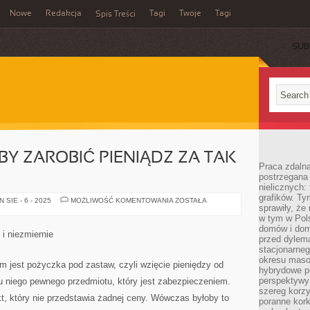
Nowe
Redakcja
Tagi
Twoje
Tagi
Spis Treści
SUB
Y ZAROBIĆ PIENIĄDZ ZA TAK
Praca zdaln
postrzegana 
nielicznych:
grafików. Ty
KAŻDY
SIE - 6 - 2025
MOŻLIWOŚĆ KOMENTOWANIA
ZOSTAŁA
sprawiły, że
PRAGNĄŁBY
ZAROBIĆ
w tym w Pols
PIENIĄDZ
domów i dom
ZA
 i niezmiernie
TAK
przed dylem
W
stacjonarne
RZECZY
okresu masow
SAMEJ
m jest pożyczka pod zastaw, czyli wzięcie pieniędzy od
hybrydowe po
perspektywy
 niego pewnego przedmiotu, który jest zabezpieczeniem.
szereg korzy
t, który nie przedstawia żadnej ceny. Wówczas byłoby to
poranne kork