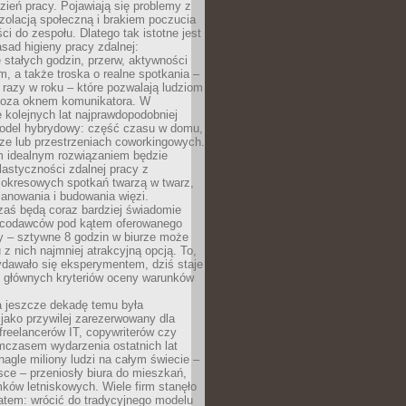
ień pracy. Pojawiają się problemy z
zolacją społeczną i brakiem poczucia
ci do zespołu. Dlatego tak istotne jest
sad higieny pracy zdalnej:
stałych godzin, przerw, aktywności
, a także troska o realne spotkania –
 razy w roku – które pozwalają ludziom
poza oknem komunikatora. W
 kolejnych lat najprawdopodobniej
 model hybrydowy: część czasu w domu,
ze lub przestrzeniach coworkingowych.
rm idealnym rozwiązaniem będzie
lastyczności zdalnej pracy z
 okresowych spotkań twarzą w twarz,
anowania i budowania więzi.
zaś będą coraz bardziej świadomie
acodawców pod kątem oferowanego
y – sztywne 8 godzin w biurze może
u z nich najmniej atrakcyjną opcją. To,
ydawało się eksperymentem, dziś staje
z głównych kryteriów oceny warunków
a jeszcze dekadę temu była
jako przywilej zarezerwowany dla
 freelancerów IT, copywriterów czy
mczasem wydarzenia ostatnich lat
 nagle miliony ludzi na całym świecie –
ce – przeniosły biura do mieszkań,
ków letniskowych. Wiele firm stanęło
atem: wrócić do tradycyjnego modelu