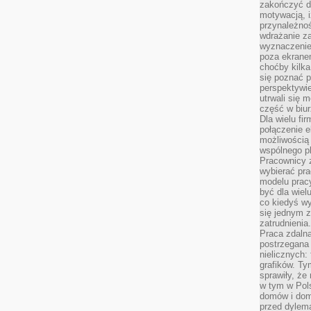
zakończyć dz
motywacją, i
przynależnoś
wdrażanie za
wyznaczenie 
poza ekranem
choćby kilka
się poznać 
perspektywie
utrwali się
część w biur
Dla wielu fi
połączenie e
możliwością
wspólnego pl
Pracownicy 
wybierać pr
modelu prac
być dla wiel
co kiedyś w
się jednym 
zatrudnienia.
Praca zdaln
postrzegana 
nielicznych:
grafików. Ty
sprawiły, że
w tym w Pols
domów i dom
przed dylem