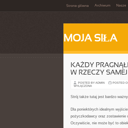
Archiwum
Nasze
Strona główna
MOJA SIŁA
KAŻDY PRAGNĄŁB
W RZECZY SAMEJ
POSTED BY ADMIN
POSTED ON 
WYŁĄCZONA
Strój także tutaj jest bardzo ważny
Dla poniektórych idealnym wyjście
pożyczkodawcy oraz zostawienie u
Oczywiście, nie może być to obiek