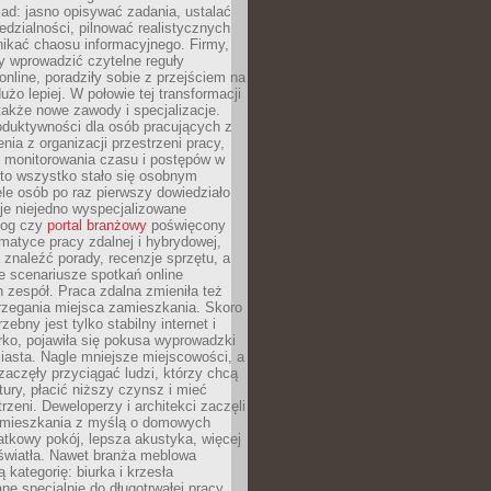
ad: jasno opisywać zadania, ustalać
dzialności, pilnować realistycznych
nikać chaosu informacyjnego. Firmy,
iły wprowadzić czytelne reguły
online, poradziły sobie z przejściem na
użo lepiej. W połowie tej transformacji
 także nowe zawody i specjalizacje.
oduktywności dla osób pracujących z
nia z organizacji przestrzeni pracy,
o monitorowania czasu i postępów w
 to wszystko stało się osobnym
le osób po raz pierwszy dowiedziało
ieje niejedno wyspecjalizowane
log czy
portal branżowy
poświęcony
matyce pracy zdalnej i hybrydowej,
znaleźć porady, recenzje sprzętu, a
e scenariusze spotkań online
h zespół. Praca zdalna zmieniła też
rzegania miejsca zamieszkania. Skoro
zebny jest tylko stabilny internet i
ko, pojawiła się pokusa wyprowadzki
iasta. Nagle mniejsze miejscowości, a
zaczęły przyciągać ludzi, którzy chcą
atury, płacić niższy czynsz i mieć
trzeni. Deweloperzy i architekci zaczęli
 mieszkania z myślą o domowych
atkowy pokój, lepsza akustyka, więcej
 światła. Nawet branża meblowa
 kategorię: biurka i krzesła
ne specjalnie do długotrwałej pracy