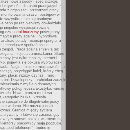
 także nowe zawody i specjalizacje.
oduktywności dla osób pracujących z
nia z organizacji przestrzeni pracy,
o monitorowania czasu i postępów w
 to wszystko stało się osobnym
le osób po raz pierwszy dowiedziało
ieje niejedno wyspecjalizowane
log czy
portal branżowy
poświęcony
matyce pracy zdalnej i hybrydowej,
znaleźć porady, recenzje sprzętu, a
e scenariusze spotkań online
h zespół. Praca zdalna zmieniła też
rzegania miejsca zamieszkania. Skoro
zebny jest tylko stabilny internet i
ko, pojawiła się pokusa wyprowadzki
iasta. Nagle mniejsze miejscowości, a
zaczęły przyciągać ludzi, którzy chcą
atury, płacić niższy czynsz i mieć
trzeni. Deweloperzy i architekci zaczęli
 mieszkania z myślą o domowych
atkowy pokój, lepsza akustyka, więcej
 światła. Nawet branża meblowa
 kategorię: biurka i krzesła
ne specjalnie do długotrwałej pracy
erze w domu. Nie można jednak
yzwań. Granica między życiem
 prywatnym łatwo się zaciera, gdy
oi w tym samym pokoju, w którym się
Niektórzy pracownicy mają poczucie,
zas „pod telefonem” i trudno im