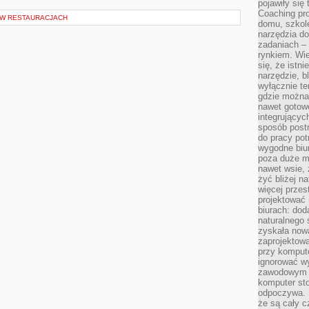
pojawiły się
Coaching pr
 W RESTAURACJACH
domu, szkole
narzędzia d
zadaniach –
rynkiem. Wie
się, że istn
narzędzie, b
wyłącznie te
gdzie można 
nawet gotow
integrującyc
sposób post
do pracy potr
wygodne biur
poza duże m
nawet wsie, 
żyć bliżej n
więcej przes
projektować
biurach: dod
naturalnego
zyskała nową
zaprojektowa
przy komput
ignorować w
zawodowym a
komputer st
odpoczywa. 
że są cały c