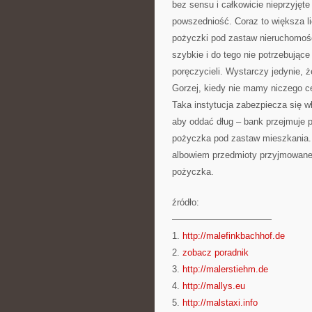
bez sensu i całkowicie nieprzyjęt
powszedniość. Coraz to większa li
pożyczki pod zastaw nieruchomośc
szybkie i do tego nie potrzebują
poręczycieli. Wystarczy jedynie, 
Gorzej, kiedy nie mamy niczego c
Taka instytucja zabezpiecza się w
aby oddać dług – bank przejmuje p
pożyczka pod zastaw mieszkania. T
albowiem przedmioty przyjmowan
pożyczka.
źródło:
———————————
1.
http://malefinkbachhof.de
2.
zobacz poradnik
3.
http://malerstiehm.de
4.
http://mallys.eu
5.
http://malstaxi.info