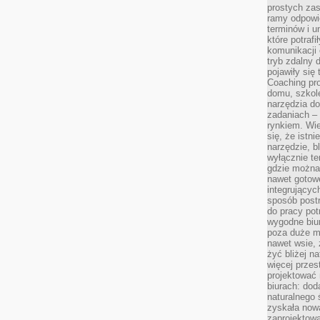
prostych zas
ramy odpowie
terminów i u
które potraf
komunikacji 
tryb zdalny d
pojawiły się
Coaching pr
domu, szkole
narzędzia d
zadaniach –
rynkiem. Wie
się, że istn
narzędzie, b
wyłącznie te
gdzie można 
nawet gotow
integrującyc
sposób post
do pracy potr
wygodne biur
poza duże m
nawet wsie, 
żyć bliżej n
więcej przes
projektować
biurach: dod
naturalnego
zyskała nową
zaprojektowa