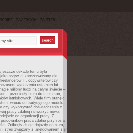
SCRIBE
FACEBOOK
TWITTER
a jeszcze dekadę temu była
jako przywilej zarezerwowany dla
 freelancerów IT, copywriterów czy
mczasem wydarzenia ostatnich lat
 nagle miliony ludzi na całym świecie –
ce – przeniosły biura do mieszkań,
ków letniskowych. Wiele firm stanęło
atem: wrócić do tradycyjnego modelu
go czy wykorzystać doświadczenia z
ej pracy zdalnej i stworzyć nowe,
dejście do organizacji pracy. Z
 pracowników praca zdalna przyniosła
ści. Zniknęły długie dojazdy do biura,
i i stres związany z „meldowaniem się”