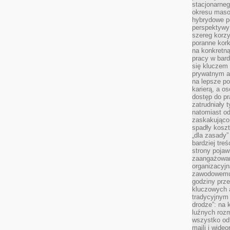
stacjonarne
okresu masow
hybrydowe po
perspektywy
szereg korzy
poranne kork
na konkretną
pracy w bard
się kluczem
prywatnym a
na lepsze p
karierą, a o
dostęp do pr
zatrudniały 
natomiast od
zaskakująco
spadły koszt
„dla zasady”
bardziej tre
strony pojaw
zaangażowani
organizacyjn
zawodowemu 
godziny prz
kluczowych 
tradycyjnym 
drodze”: na 
luźnych rozm
wszystko od
maili i wide