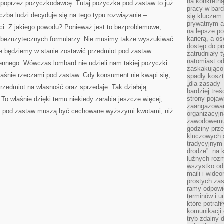
na konkretną
e poprzez pożyczkodawcę. Tutaj pożyczka pod zastaw to już
pracy w bard
czba ludzi decyduje się na tego typu rozwiązanie –
się kluczem
prywatnym a
i. Z jakiego powodu? Ponieważ jest to bezproblemowe,
na lepsze p
karierą, a o
ce bezużytecznych formularzy. Nie musimy także wyszukiwać
dostęp do pr
że będziemy w stanie zostawić przedmiot pod zastaw.
zatrudniały 
natomiast od
ennego. Wówczas lombard nie udzieli nam takiej pożyczki.
zaskakująco
łaśnie rzeczami pod zastaw. Gdy konsument nie kwapi się,
spadły koszt
„dla zasady”
rzedmiot na własność oraz sprzedaje. Tak działają
bardziej tre
strony pojaw
o właśnie dzięki temu niekiedy zarabia jeszcze więcej,
zaangażowani
e pod zastaw muszą być cechowane wyższymi kwotami, niż
organizacyjn
zawodowemu 
godziny prz
kluczowych 
tradycyjnym 
drodze”: na 
luźnych rozm
wszystko od
maili i wide
prostych zas
ramy odpowie
terminów i u
które potraf
komunikacji 
tryb zdalny d