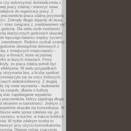
go czy wykorzystać doświadczenia z
ej pracy zdalnej i stworzyć nowe,
dejście do organizacji pracy. Z
 pracowników praca zdalna przyniosła
ści. Zniknęły długie dojazdy do biura,
i i stres związany z „meldowaniem się”
 godzinę. Dla wielu osób możliwość
ziej elastycznych godzinach okazała
 do lepszego balansu między życiem
 zawodowym. Rodzice zyskali szansę
ogodzenie obowiązków domowych z
soby z mniejszych miejscowości –
acy w firmach, które wcześniej
tylko w dużych miastach. Firmy
kryły, że praca zdalna potrafi być
 efektywna. W wielu przypadkach
y utrzymania biur, a liczba spotkań
 zmniejszyła się na rzecz krótszych,
ściwych wideokonferencji. Z drugiej
iły się nowe wyzwania – budowanie
a zespołu, dbanie o kulturę
ą oraz zapobieganie wypaleniu
pracowników, którzy spędzają długie
ed ekranem w samotności. Jednym z
aspektów okazała się komunikacja. W
biurze wiele spraw załatwia się „po
korytarzu, w kuchni, w trakcie krótkich
ów. W trybie zdalnym trzeba to
tworzyć przy użyciu komunikatorów,
orozmów. Dlatego rośnie znaczenie