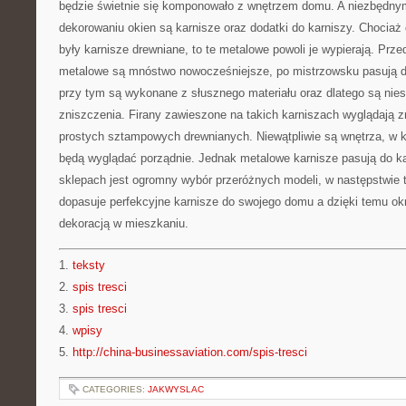
będzie świetnie się komponowało z wnętrzem domu. A niezbędn
dekorowaniu okien są karnisze oraz dodatki do karniszy. Chocia
były karnisze drewniane, to te metalowe powoli je wypierają. Prz
metalowe są mnóstwo nowocześniejsze, po mistrzowsku pasują 
przy tym są wykonane z słusznego materiału oraz dlatego są nie
zniszczenia. Firany zawieszone na takich karniszach wyglądają z
prostych sztampowych drewnianych. Niewątpliwie są wnętrza, w k
będą wyglądać porządnie. Jednak metalowe karnisze pasują do k
sklepach jest ogromny wybór przeróżnych modeli, w następstwie
dopasuje perfekcyjne karnisze do swojego domu a dzięki temu ok
dekoracją w mieszkaniu.
1.
teksty
2.
spis tresci
3.
spis tresci
4.
wpisy
5.
http://china-businessaviation.com/spis-tresci
CATEGORIES:
JAKWYSLAC