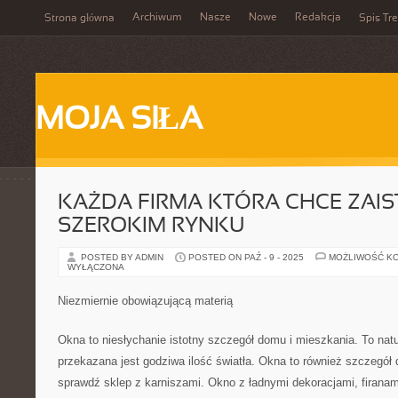
Archiwum
Nasze
Nowe
Redakcja
Strona główna
Spis Tre
MOJA SIŁA
KAŻDA FIRMA KTÓRA CHCE ZAIS
SZEROKIM RYNKU
POSTED BY ADMIN
POSTED ON PAŹ - 9 - 2025
MOŻLIWOŚĆ K
WYŁĄCZONA
Niezmiernie obowiązującą materią
Okna to niesłychanie istotny szczegół domu i mieszkania. To nat
przekazana jest godziwa ilość światła. Okna to również szczegół
sprawdź sklep z karniszami. Okno z ładnymi dekoracjami, firana