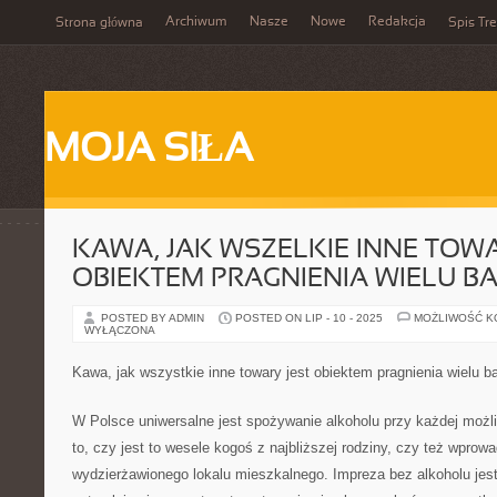
Archiwum
Nasze
Nowe
Redakcja
Strona główna
Spis Tre
MOJA SIŁA
KAWA, JAK WSZELKIE INNE TOWA
OBIEKTEM PRAGNIENIA WIELU B
POSTED BY ADMIN
POSTED ON LIP - 10 - 2025
MOŻLIWOŚĆ 
WYŁĄCZONA
Kawa, jak wszystkie inne towary jest obiektem pragnienia wielu 
W Polsce uniwersalne jest spożywanie alkoholu przy każdej możli
to, czy jest to wesele kogoś z najbliższej rodziny, czy też wprow
wydzierżawionego lokalu mieszkalnego. Impreza bez alkoholu jest