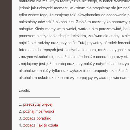
naturalnie nie ma w tym teoretycznie nic złego, w końcu wszystko 
jednak jak uchwycić moment, w którym nie pragniemy się już napić
tylko wobec tego, że czujemy taki niewykonalny do opanowania
należałoby odwiedzić alkoholizm. Zrobić to może tylko poprawny p
nałogów. Kiedy mamy wątpliwości, warto z nim porozmawiać, bo l
procesem niesłychanie długim i ciężkim, zarówno dla osoby uzależn
najbliższej rodziny oraz przyjaciół. Tutaj prywatny ośrodek leczeni
Internecie dostępnych jest niesłychanie sporo, może zasygnaliz
zaczyna wkradać się uzależnienie. Jednakże ocena tego, czy sta
znajdujemy jest już chorobą oraz, czy należy natychmiast leczyć
alkoholowe, należy tylko oraz wyłącznie do terapeuty uzależnień.
alkoholizm uskuteczni z nami wyczerpujący wywiad i powie nam co
źródło:
———————————
1.
przeczytaj więcej
2.
poznaj możliwości
3.
zobacz poradnik
4.
zobacz, jak to działa