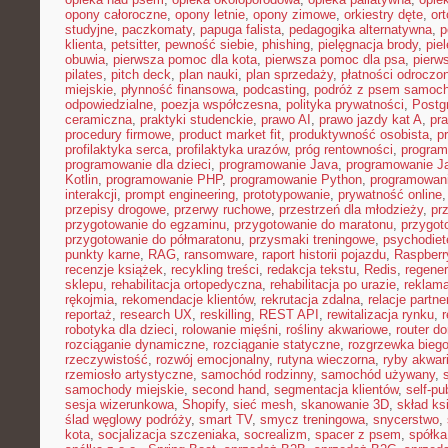
opony całoroczne
,
opony letnie
,
opony zimowe
,
orkiestry dęte
,
or
studyjne
,
paczkomaty
,
papuga falista
,
pedagogika alternatywna
,
p
klienta
,
petsitter
,
pewność siebie
,
phishing
,
pielęgnacja brody
,
pie
obuwia
,
pierwsza pomoc dla kota
,
pierwsza pomoc dla psa
,
pierw
pilates
,
pitch deck
,
plan nauki
,
plan sprzedaży
,
płatności odroczo
miejskie
,
płynność finansowa
,
podcasting
,
podróż z psem samoc
odpowiedzialne
,
poezja współczesna
,
polityka prywatności
,
Postg
ceramiczna
,
praktyki studenckie
,
prawo AI
,
prawo jazdy kat A
,
pr
procedury firmowe
,
product market fit
,
produktywność osobista
,
p
profilaktyka serca
,
profilaktyka urazów
,
próg rentowności
,
program
programowanie dla dzieci
,
programowanie Java
,
programowanie Ja
Kotlin
,
programowanie PHP
,
programowanie Python
,
programowani
interakcji
,
prompt engineering
,
prototypowanie
,
prywatność online
przepisy drogowe
,
przerwy ruchowe
,
przestrzeń dla młodzieży
,
pr
przygotowanie do egzaminu
,
przygotowanie do maratonu
,
przygot
przygotowanie do półmaratonu
,
przysmaki treningowe
,
psychodiet
punkty karne
,
RAG
,
ransomware
,
raport historii pojazdu
,
Raspberr
recenzje książek
,
recykling treści
,
redakcja tekstu
,
Redis
,
regener
sklepu
,
rehabilitacja ortopedyczna
,
rehabilitacja po urazie
,
reklama
rękojmia
,
rekomendacje klientów
,
rekrutacja zdalna
,
relacje partne
reportaż
,
research UX
,
reskilling
,
REST API
,
rewitalizacja rynku
,
robotyka dla dzieci
,
rolowanie mięśni
,
rośliny akwariowe
,
router d
rozciąganie dynamiczne
,
rozciąganie statyczne
,
rozgrzewka bieg
rzeczywistość
,
rozwój emocjonalny
,
rutyna wieczorna
,
ryby akwar
rzemiosło artystyczne
,
samochód rodzinny
,
samochód używany
,
samochody miejskie
,
second hand
,
segmentacja klientów
,
self-pu
sesja wizerunkowa
,
Shopify
,
sieć mesh
,
skanowanie 3D
,
skład ks
ślad węglowy podróży
,
smart TV
,
smycz treningowa
,
snycerstwo
,
kota
,
socjalizacja szczeniaka
,
socrealizm
,
spacer z psem
,
spółka