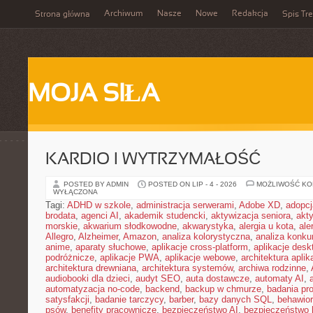
Archiwum
Nasze
Nowe
Redakcja
Strona główna
Spis Tre
MOJA SIŁA
KARDIO I WYTRZYMAŁOŚĆ
POSTED BY ADMIN
POSTED ON LIP - 4 - 2026
MOŻLIWOŚĆ K
WYŁĄCZONA
Tagi:
ADHD w szkole
,
administracja serwerami
,
Adobe XD
,
adopcj
brodata
,
agenci AI
,
akademik studencki
,
aktywizacja seniora
,
akt
morskie
,
akwarium słodkowodne
,
akwarystyka
,
alergia u kota
,
ale
Allegro
,
Alzheimer
,
Amazon
,
analiza kolorystyczna
,
analiza konkur
anime
,
aparaty słuchowe
,
aplikacje cross-platform
,
aplikacje des
podróżnicze
,
aplikacje PWA
,
aplikacje webowe
,
architektura aplika
architektura drewniana
,
architektura systemów
,
archiwa rodzinne
,
audiobooki dla dzieci
,
audyt SEO
,
auta dostawcze
,
automaty AI
,
automatyzacja no-code
,
backend
,
backup w chmurze
,
badania pro
satysfakcji
,
badanie tarczycy
,
barber
,
bazy danych SQL
,
behawior
psów
,
benefity pracownicze
,
bezpieczeństwo AI
,
bezpieczeństwo h