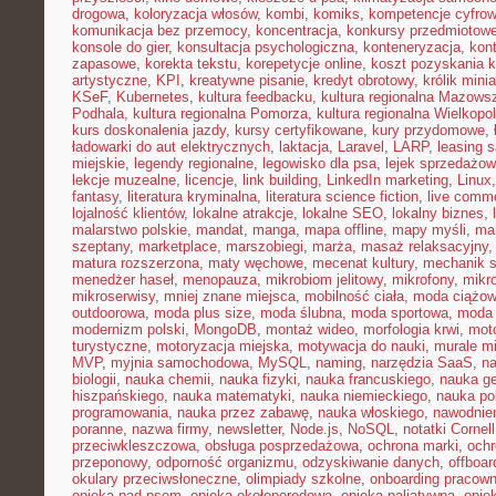
drogowa
,
koloryzacja włosów
,
kombi
,
komiks
,
kompetencje cyfro
komunikacja bez przemocy
,
koncentracja
,
konkursy przedmiotow
konsole do gier
,
konsultacja psychologiczna
,
konteneryzacja
,
kon
zapasowe
,
korekta tekstu
,
korepetycje online
,
koszt pozyskania k
artystyczne
,
KPI
,
kreatywne pisanie
,
kredyt obrotowy
,
królik mini
KSeF
,
Kubernetes
,
kultura feedbacku
,
kultura regionalna Mazows
Podhala
,
kultura regionalna Pomorza
,
kultura regionalna Wielkopol
kurs doskonalenia jazdy
,
kursy certyfikowane
,
kury przydomowe
,
ładowarki do aut elektrycznych
,
laktacja
,
Laravel
,
LARP
,
leasing 
miejskie
,
legendy regionalne
,
legowisko dla psa
,
lejek sprzedażow
lekcje muzealne
,
licencje
,
link building
,
LinkedIn marketing
,
Linux
fantasy
,
literatura kryminalna
,
literatura science fiction
,
live comm
lojalność klientów
,
lokalne atrakcje
,
lokalne SEO
,
lokalny biznes
,
malarstwo polskie
,
mandat
,
manga
,
mapa offline
,
mapy myśli
,
mar
szeptany
,
marketplace
,
marszobiegi
,
marża
,
masaż relaksacyjny
matura rozszerzona
,
maty węchowe
,
mecenat kultury
,
mechanik 
menedżer haseł
,
menopauza
,
mikrobiom jelitowy
,
mikrofony
,
mikr
mikroserwisy
,
mniej znane miejsca
,
mobilność ciała
,
moda ciążo
outdoorowa
,
moda plus size
,
moda ślubna
,
moda sportowa
,
moda 
modernizm polski
,
MongoDB
,
montaż wideo
,
morfologia krwi
,
moto
turystyczne
,
motoryzacja miejska
,
motywacja do nauki
,
murale mi
MVP
,
myjnia samochodowa
,
MySQL
,
naming
,
narzędzia SaaS
,
na
biologii
,
nauka chemii
,
nauka fizyki
,
nauka francuskiego
,
nauka ge
hiszpańskiego
,
nauka matematyki
,
nauka niemieckiego
,
nauka po
programowania
,
nauka przez zabawę
,
nauka włoskiego
,
nawodnie
poranne
,
nazwa firmy
,
newsletter
,
Node.js
,
NoSQL
,
notatki Cornell
przeciwkleszczowa
,
obsługa posprzedażowa
,
ochrona marki
,
ochr
przeponowy
,
odporność organizmu
,
odzyskiwanie danych
,
offboar
okulary przeciwsłoneczne
,
olimpiady szkolne
,
onboarding pracown
opieka nad psem
,
opieka okołoporodowa
,
opieka paliatywna
,
opie