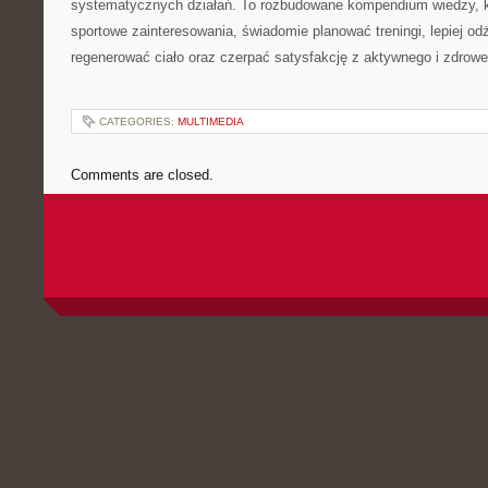
systematycznych działań. To rozbudowane kompendium wiedzy, k
sportowe zainteresowania, świadomie planować treningi, lepiej od
regenerować ciało oraz czerpać satysfakcję z aktywnego i zdrowe
CATEGORIES:
MULTIMEDIA
Comments are closed.