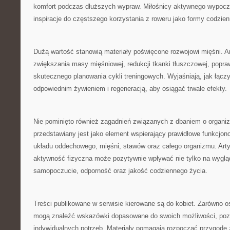
komfort podczas dłuższych wypraw. Miłośnicy aktywnego wypoc
inspiracje do częstszego korzystania z roweru jako formy codzie
Dużą wartość stanowią materiały poświęcone rozwojowi mięśni. A
zwiększania masy mięśniowej, redukcji tkanki tłuszczowej, popraw
skutecznego planowania cykli treningowych. Wyjaśniają, jak łącz
odpowiednim żywieniem i regeneracją, aby osiągać trwałe efekty.
Nie pominięto również zagadnień związanych z dbaniem o organi
przedstawiany jest jako element wspierający prawidłowe funkcjon
układu oddechowego, mięśni, stawów oraz całego organizmu. Arty
aktywność fizyczna może pozytywnie wpływać nie tylko na wygląd
samopoczucie, odporność oraz jakość codziennego życia.
Treści publikowane w serwisie kierowane są do kobiet. Zarówno os
mogą znaleźć wskazówki dopasowane do swoich możliwości, poz
indywidualnych potrzeb. Materiały pomagają rozpocząć przygodę z