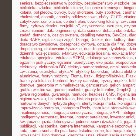
seniora
,
bezpieczeństwo w podróży
,
bezpieczeństwo w szkole
,
be
biblioteka szkolna
,
biblioteki lokalne
,
bieganie rekreacyjne
,
biegani
kolana
,
ból pleców
,
bunkry
,
buty skórzane
,
buty sportowe
,
carshar
cholesterol
,
chomik
,
choroby odkleszczowe
,
chóry
,
CI CD
,
ciśnien
zabytkowe
,
compliance
,
content plan
,
coworking lokalny
,
ćwiczeni
firmy
,
cyfrowy detoks
,
czujniki IoT
,
czyszczenie uszu psa
,
czytan
zrozumieniem
,
data engineering
,
data science
,
debata oksfordzka
zadań
,
demencja
,
design system
,
detailing wnętrza
,
DevOps
,
dia
dieta BARF
,
digitalizacja zdjęć
,
Django
,
Docker
,
dom kultury
,
dom 
doradztwo zawodowe
,
dostępność cyfrowa
,
dotacje dla firm
,
doży
dropshipping
,
drukowanie żywiczne
,
due diligence
,
dysleksja
,
dzia
dziennik wdzięczności
,
e-faktury
,
edukacja licealna
,
edukacja Mon
edukacja specjalna
,
edukacja STEM
,
edukacja wczesnoszkolna
,
egzamin praktyczny
,
egzamin teoretyczny
,
eko jazda
,
ekopodróże
elektrolity
,
elektronika DIY
,
elektryk samochodowy
,
email marketi
ćwiczenia
,
eseistyka
,
etyka AI
,
etykiety kurierskie
,
faktura elektr
aluminiowe
,
festyn rodzinny
,
Figma
,
fiszki
,
fizjoprofilaktyka
,
Flask
franczyza lokalna
,
frontend
,
fryzury damskie
,
fryzury męskie
,
fulf
domowe
,
garderoba minimalistyczna
,
garncarstwo
,
gekon lamparc
grafika wektorowa
,
granice osobiste
,
granty kulturalne
,
GraphQL
,
gwara regionalna
,
gwarancja
,
hamulce
,
headless CMS
,
higiena ja
higiena wzroku
,
historia lokalna
,
historia pojazdu
,
hotel dla psa
,
hu
hurtownie danych
,
hybryda plug-in
,
identyfikacja marki
,
ikonografi
improwizacja teatralna
,
Instagram Reels
,
instrukcje stanowiskowe
insulinooporność
,
integracja sensoryczna
,
integracje API
,
intelig
inteligentny termostat
,
internat
,
internet satelitarny
,
inwestor anioł
świąteczne
,
jazda defensywna
,
jednoosobowa działalność
,
joga d
publikacji
,
kalistenika
,
kamera internetowa
,
kampanie sezonowe
,
kota
,
karma sucha dla psa
,
kasa fiskalna online
,
kastracja kota
,
k
przyszłości
,
kino domowe
,
kleszcze u psa
,
klimatyzacja samoch