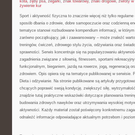
kota
,
zęby psa
,
zegarki
,
znak towarowy
,
znaki drogowe
,
zwroty w 
żywienie kur
Sport i aktywność fizyczna to znacznie więcej niż tylko regularne 
sposób dbania o zdrowie, dobre samopoczucie oraz codzienną ene
tematyce stanowi rozbudowane kompendium informacji, w którym 
zarówno początkujący, jak i zaawansowany – może znaleźć warto
treningów, ćwiczeń, zdrowego stylu życia, odżywiania oraz świad
sprawności. Serwis koncentruje się na popularyzowaniu aktywnośc
zagadnienia związane z siłownią, fitnessem, sportami rekreacyjny
funkcjonalnym, bieganiem, jazdą na rowerze, jogą, regeneracją 
zdrowiem. Opis opiera się na tematyce publikowanej w serwisie.
Dieta i odżywianie. Na stronie publikowane są artykuły przygoto
chcących poprawić swoją kondycję, zwiększyć siłę, wytrzymałość
znajdzie tutaj praktyczne wskazówki dotyczące planowania trenin
budowania zdrowych nawyków oraz utrzymywania wysokiej motywa
aktywności. Każdy materiał został poświęcony konkretnemu zagad
odnaleźć informacje odpowiadające aktualnym potrzebom i pozi