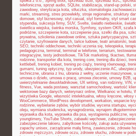
spółka z o.o.
,
Spring Boot
,
sprzedaż B2B
,
sprzedaż B2C
,
sprzeda
telefoniczna
,
sprzęt audio
,
SQLite
,
stabilizacja
,
stand-up polski
,
s
zawodowy
,
sterylizacja kota
,
stłuczka
,
stomatologia zachowawcz
marki
,
streaming
,
stres przewlekły
,
stroje regionalne
,
struktury da
domowe
,
styl biznesowy
,
styl casual
,
styl formalny
,
styl smart ca
stypendia
,
sukcesja firmy
,
SUV
,
Svelte
,
światło niebieskie
,
światł
świetlica wiejska
,
świnka morska
,
Symfony
,
system OKR
,
szafa 
podróżne
,
szczepienie kota
,
szczepienie psa
,
szelki dla psa
,
szk
prywatna
,
szkolenia zawodowe online
,
sztuka partycypacyjna
,
szt
czytanie
,
szyfrowanie danych
,
tańce ludowe
,
teatr amatorski
,
teat
SEO
,
techniki oddechowe
,
techniki uczenia się
,
teleopieka
,
terapi
pedagogiczna
,
terminal
,
terminal w telefonie
,
terrarium
,
testowani
integracyjne
,
testy jednostkowe
,
TikTok marketing
,
tkactwo
,
tłuma
rodzinne
,
transporter dla kota
,
trening core
,
trening dla dzieci
,
tren
kettlebell
,
trening kobiet
,
trening po ciąży
,
trening równowagi
,
tren
gumami
,
tuning optyczny
,
typ urody
,
ubezpieczenie AC
,
ubezpiec
techniczne
,
ubrania z lnu
,
ubrania z wełny
,
uczenie maszynowe
,
u
umowa o dzieło
,
umowa o pracę
,
umowa zlecenie
,
umowy B2B
,
u
uwierzytelnianie dwuskładnikowe
,
UX writing
,
van rodzinny
,
VIN
,
v
fitness
,
Vue
,
wada postawy
,
warsztat samochodowy
,
wartość klie
wektorowe bazy danych
,
weterynarz online
,
Wielkanoc w hotelu
,
W
wizytówka Google
,
własność intelektualna
,
włosy kręcone
,
włosy 
WooCommerce
,
WordPress development
,
workation
,
wsparcie kr
rodzinne
,
wybielanie zębów
,
wybór studiów
,
wycena startupu
,
wyci
oleju
,
wymiana studencka
,
wynagrodzenia
,
wynajem długotermino
wyprawka dla kota
,
wyprawka dla psa
,
wystąpienia publiczne
,
wys
youngtimery
,
YouTube Shorts
,
zabawki węchowe
,
zabezpieczenie 
zabezpieczenie lakieru
,
zabytkowe kościoły
,
zakup auta używane
zapachy unisex
,
zarządzanie małą firmą
,
zawieszenie
,
zdrowie h
zdrowie mężczyzn
,
zdrowie oczu
,
zdrowie słuchu
,
zdrowie w podr