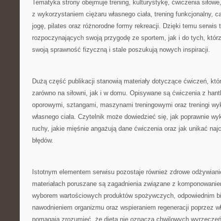
Tematyka strony obejmuje trening, kulturystykę, ćwiczenia siłowe
z wykorzystaniem ciężaru własnego ciała, trening funkcjonalny, car
jogę, pilates oraz różnorodne formy rekreacji. Dzięki temu serwis 
rozpoczynających swoją przygodę ze sportem, jak i do tych, którzy
swoją sprawność fizyczną i stale poszukują nowych inspiracji.
Dużą część publikacji stanowią materiały dotyczące ćwiczeń, k
zarówno na siłowni, jak i w domu. Opisywane są ćwiczenia z hant
oporowymi, sztangami, maszynami treningowymi oraz treningi wy
własnego ciała. Czytelnik może dowiedzieć się, jak poprawnie 
ruchy, jakie mięśnie angażują dane ćwiczenia oraz jak unikać naj
błędów.
Istotnym elementem serwisu pozostaje również zdrowe odżywian
materiałach poruszane są zagadnienia związane z komponowanie
wyborem wartościowych produktów spożywczych, odpowiednim b
nawodnieniem organizmu oraz wspieraniem regeneracji poprzez wł
pomagają zrozumieć, że dieta nie oznacza chwilowych wyrzeczeń,