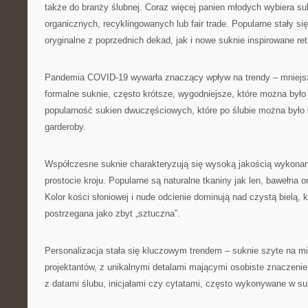
także do branży ślubnej. Coraz więcej panien młodych wybiera su
organicznych, recyklingowanych lub fair trade. Popularne stały si
oryginalne z poprzednich dekad, jak i nowe suknie inspirowane ret
Pandemia COVID-19 wywarła znaczący wpływ na trendy – mniejs
formalne suknie, często krótsze, wygodniejsze, które można było
popularność sukien dwuczęściowych, które po ślubie można było
garderoby.
Współczesne suknie charakteryzują się wysoką jakością wykonan
prostocie kroju. Popularne są naturalne tkaniny jak len, bawełna 
Kolor kości słoniowej i nude odcienie dominują nad czystą bielą, 
postrzegana jako zbyt „sztuczna”.
Personalizacja stała się kluczowym trendem – suknie szyte na mi
projektantów, z unikalnymi detalami mającymi osobiste znaczenie 
z datami ślubu, inicjałami czy cytatami, często wykonywane w su