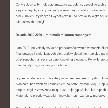
Ceny sukien w tym okresie znacznie wzrosły, szczególnie tych z k
zagranicznych, którzy zaczęli pojawiać się w polskich salonach.
rynek sukien używanych i wypożyczalni, co pozwoliło większej lic
luksusowych kreacji.
Dekada 2010-2020 – minimalizm kontra romantyzm
Lata 2010. przyniosły wyraźne przewartościowanie w modzie ślu
finansowego i zmieniających się trendów globalnych, polskie pan
od przepychu na rzecz bardziej subtelnej elegancji. Pojawiły się 
minimalistyczny i romantyczny boho.
Styl minimalistyczny charakteryzował się prostymi, czystymi linia
tkaninami bez zdobień i skupieniem na perfekcyjnym kroju. Popula
empire, czyli z zawyżoną talią, oraz kroje typu A-line, które poch
Materiały to przede wszystkim jedwab, krep i szyfon w matowyc