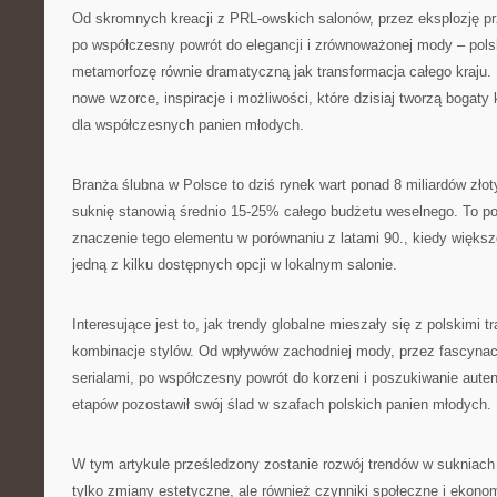
Od skromnych kreacji z PRL-owskich salonów, przez eksplozję prz
po współczesny powrót do elegancji i zrównoważonej mody – pol
metamorfozę równie dramatyczną jak transformacja całego kraju.
nowe wzorce, inspiracje i możliwości, które dzisiaj tworzą bogaty
dla współczesnych panien młodych.
Branża ślubna w Polsce to dziś rynek wart ponad 8 miliardów złot
suknię stanowią średnio 15-25% całego budżetu weselnego. To po
znaczenie tego elementu w porównaniu z latami 90., kiedy większ
jedną z kilku dostępnych opcji w lokalnym salonie.
Interesujące jest to, jak trendy globalne mieszały się z polskimi t
kombinacje stylów. Od wpływów zachodniej mody, przez fascynac
serialami, po współczesny powrót do korzeni i poszukiwanie aute
etapów pozostawił swój ślad w szafach polskich panien młodych.
W tym artykule prześledzony zostanie rozwój trendów w sukniach 
tylko zmiany estetyczne, ale również czynniki społeczne i ekonom