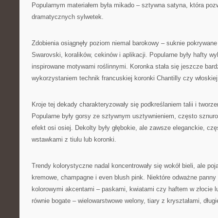
Popularnym materiałem była mikado – sztywna satyna, która pozw
dramatycznych sylwetek.
Zdobienia osiągnęły poziom niemal barokowy – suknie pokrywane 
Swarovski, koralików, cekinów i aplikacji. Popularne były hafty 
inspirowane motywami roślinnymi. Koronka stała się jeszcze bard
wykorzystaniem technik francuskiej koronki Chantilly czy włoskiej
Kroje tej dekady charakteryzowały się podkreślaniem talii i tworz
Popularne były gorsy ze sztywnym usztywnieniem, często sznurow
efekt osi osiej. Dekolty były głębokie, ale zawsze eleganckie, cz
wstawkami z tiulu lub koronki.
Trendy kolorystyczne nadal koncentrowały się wokół bieli, ale poj
kremowe, champagne i even blush pink. Niektóre odważne panny 
kolorowymi akcentami – paskami, kwiatami czy haftem w złocie lu
równie bogate – wielowarstwowe welony, tiary z kryształami, długi