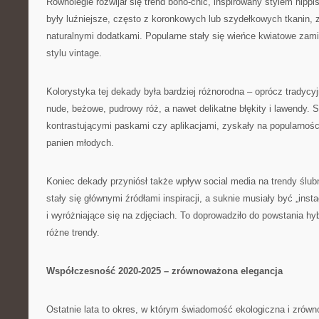
Równolegle rozwijał się trend boho-chic, inspirowany stylem hippi
były luźniejsze, często z koronkowych lub szydełkowych tkanin, z
naturalnymi dodatkami. Popularne stały się wieńce kwiatowe zami
stylu vintage.
Kolorystyka tej dekady była bardziej różnorodna – oprócz tradycyjn
nude, beżowe, pudrowy róż, a nawet delikatne błękity i lawendy. 
kontrastującymi paskami czy aplikacjami, zyskały na popularnoś
panien młodych.
Koniec dekady przyniósł także wpływ social media na trendy ślubn
stały się głównymi źródłami inspiracji, a suknie musiały być „ins
i wyróżniające się na zdjęciach. To doprowadziło do powstania h
różne trendy.
Współczesność 2020-2025 – zrównoważona elegancja
Ostatnie lata to okres, w którym świadomość ekologiczna i zrówn