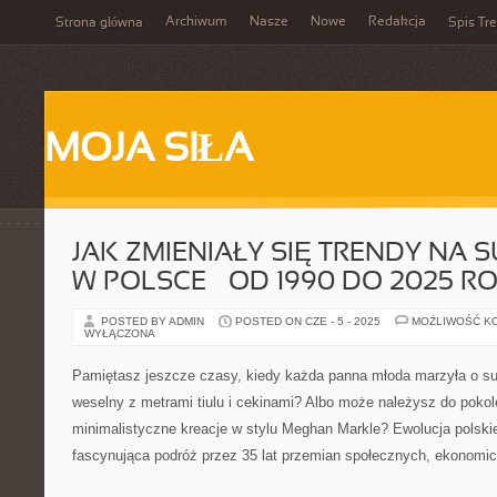
Archiwum
Nasze
Nowe
Redakcja
Strona główna
Spis Tre
MOJA SIŁA
JAK ZMIENIAŁY SIĘ TRENDY NA 
W POLSCE – OD 1990 DO 2025 R
POSTED BY ADMIN
POSTED ON CZE - 5 - 2025
MOŻLIWOŚĆ K
WYŁĄCZONA
Pamiętasz jeszcze czasy, kiedy każda panna młoda marzyła o suk
weselny z metrami tiulu i cekinami? Albo może należysz do pokole
minimalistyczne kreacje w stylu Meghan Markle? Ewolucja polskie
fascynująca podróż przez 35 lat przemian społecznych, ekonomic