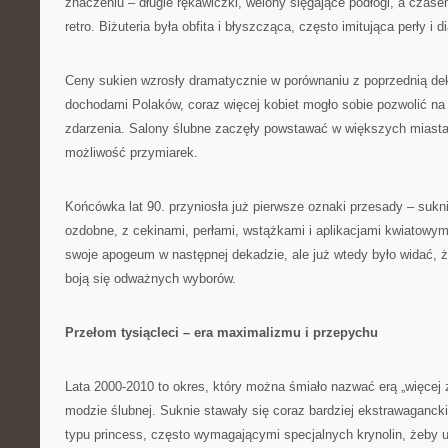
znaczeniu – długie rękawiczki, welony sięgające podłogi, a czas
retro. Biżuteria była obfita i błyszcząca, często imitująca perły i 
Ceny sukien wzrosły dramatycznie w porównaniu z poprzednią de
dochodami Polaków, coraz więcej kobiet mogło sobie pozwolić na
zdarzenia. Salony ślubne zaczęły powstawać w większych miastac
możliwość przymiarek.
Końcówka lat 90. przyniosła już pierwsze oznaki przesady – sukni
ozdobne, z cekinami, perłami, wstążkami i aplikacjami kwiatowym
swoje apogeum w następnej dekadzie, ale już wtedy było widać, ż
boją się odważnych wyborów.
Przełom tysiącleci – era maximalizmu i przepychu
Lata 2000-2010 to okres, który można śmiało nazwać erą „więcej z
modzie ślubnej. Suknie stawały się coraz bardziej ekstrawaganc
typu princess, często wymagającymi specjalnych krynolin, żeby 