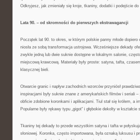
Odkryjesz, jak zmieniały się kroje, tkaniny, dodatki i podejście do 
Lata 90. – od skromności do pierwszych ekstrawagancji
Początek lat 90. to okres, w którym polskie panny młode dopiero 
niosła ze sobą transformacja ustrojowa. Wcześniejsze dekady ofe
zwykle jedną lub dwie suknie dostępne w lokalnym salonie, częs
miejscową krawcową. Materiały były proste: satyna, tafta, czas
klasycznej bieli.
Otwarcie granic i napływ zachodnich wzorców przyniósł prawdziw
inspiracjami były suknie znane z amerykańskich filmów i seriali 
obficie zdobione koronkami i aplikacjami. Tiul stał się królem, a i
Popularne były rękawy typu „gigot” i głębokie dekolty w kształcie 
Tkaniny tej dekady to przede wszystkim satyna i tafta w połyskują
słoniowej. Koronka, często importowana, była oznaką luksusu i pr