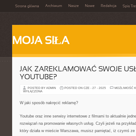
Archiwum
Nasze
Nowe
Redakcja
Strona główna
Spis Tre
MOJA SIŁA
JAK ZAREKLAMOWAĆ SWOJE USŁ
YOUTUBE?
POSTED BY ADMIN
POSTED ON CZE - 27 - 2025
MOŻLIWOŚĆ 
WYŁĄCZONA
W jaki sposób nakręcić reklamę?
Youtube oraz inne serwisy internetowe z filmami to aktualnie jed
rozwiązań na promowanie własnych usług. Czyli jeżeli na przykład
który działa w mieście Warszawa, musisz pamiętać, iż czymś ze 