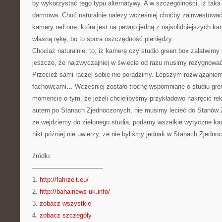
by wykorzystać tego typu alternatywy. A w szczególności, iż taka
darmowa. Choć naturalnie należy wcześniej choćby zainwestowa
kamery red one, która jest na pewno jedną z najsolidniejszych kam
własną rękę, bo to spora oszczędność pieniędzy.
Chociaż naturalnie, to, iż kamerę czy studio green box załatwimy
jeszcze, że najzwyczajniej w świecie od razu musimy rezygnować 
Przecież sami raczej sobie nie poradzimy. Lepszym rozwiązaniem 
fachowcami… Wcześniej zostało trochę wspomniane o studiu gr
momencie o tym, że jeżeli chcielibyśmy przykładowo nakręcić re
autem po Stanach Zjednoczonych, nie musimy lecieć do Stanów 
że wejdziemy do zielonego studia, podamy wszelkie wytyczne kam
nikt później nie uwierzy, że nie byliśmy jednak w Stanach Zjedno
źródło:
———————————
1.
http://fahrzeit.eu/
2.
http://bahainews-uk.info/
3.
zobacz wszystkie
4.
zobacz szczegóły