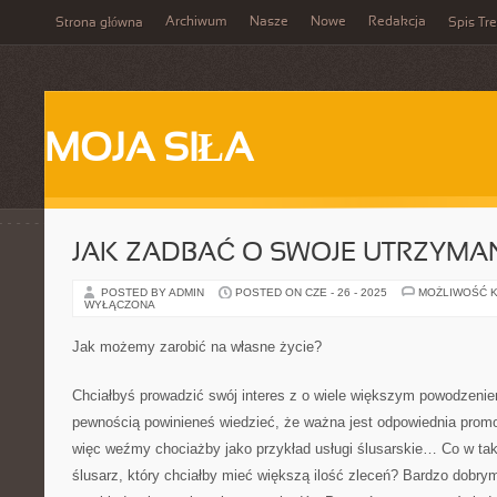
Archiwum
Nasze
Nowe
Redakcja
Strona główna
Spis Tre
MOJA SIŁA
JAK ZADBAĆ O SWOJE UTRZYMA
POSTED BY ADMIN
POSTED ON CZE - 26 - 2025
MOŻLIWOŚĆ 
WYŁĄCZONA
Jak możemy zarobić na własne życie?
Chciałbyś prowadzić swój interes z o wiele większym powodzenie
pewnością powinieneś wiedzieć, że ważna jest odpowiednia promo
więc weźmy chociażby jako przykład usługi ślusarskie… Co w taki
ślusarz, który chciałby mieć większą ilość zleceń? Bardzo dobry