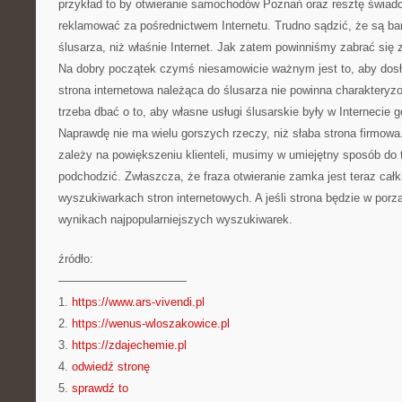
przykład to by otwieranie samochodów Poznań oraz resztę świadc
reklamować za pośrednictwem Internetu. Trudno sądzić, że są ba
ślusarza, niż właśnie Internet. Jak zatem powinniśmy zabrać się 
Na dobry początek czymś niesamowicie ważnym jest to, aby dosło
strona internetowa należąca do ślusarza nie powinna charakteryzo
trzeba dbać o to, aby własne usługi ślusarskie były w Internecie 
Naprawdę nie ma wielu gorszych rzeczy, niż słaba strona firmowa
zależy na powiększeniu klienteli, musimy w umiejętny sposób do
podchodzić. Zwłaszcza, że fraza otwieranie zamka jest teraz ca
wyszukiwarkach stron internetowych. A jeśli strona będzie w porz
wynikach najpopularniejszych wyszukiwarek.
źródło:
———————————
1.
https://www.ars-vivendi.pl
2.
https://wenus-wloszakowice.pl
3.
https://zdajechemie.pl
4.
odwiedź stronę
5.
sprawdź to