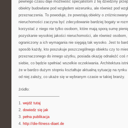
pewnego czasu daje możliwość specjalistom z tej dziedziny prze
obiekty budowlane pod względem wizerunku, ale również pod wzg
przeznaczenia. To powoduje, że powstają obiekty o zróżnicowany
nieruchomości zaczyna być zdecydowanie bardziej bogaty w rozma
korzystać z niego nie tylko osobom, które mają sporą sumę pien
pozyskanie wysokiej jakości nieruchomości, ale również osobom, 
ograniczony a ich wymagania nie sięgają tak wysoko. Jest to bardz
sposób każdy, kto poszukuje poszczególnego obiektu czy to mie
przeznaczonego do innego użytku, posiada okazję odnaleźć coś n
siebie, co będzie spełniać wszelkie oczekiwania. Architektura is
że w bardzo dużym stopniu kształtuje aktualną sytuację na rynku 
od niej zależy, co ukaże się w wybranym czasie w takiej branży.
źródło:
———————————
1.
wejdź tutaj
2.
dowiedz się jak
3.
pełna publikacja
4.
http://die-fitness-diaet.de