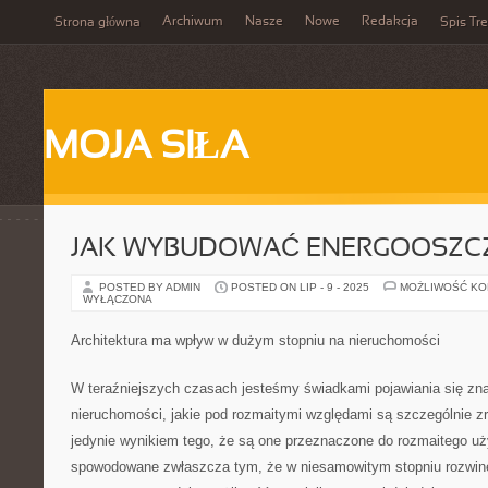
Archiwum
Nasze
Nowe
Redakcja
Strona główna
Spis Tre
MOJA SIŁA
JAK WYBUDOWAĆ ENERGOOSZC
POSTED BY ADMIN
POSTED ON LIP - 9 - 2025
MOŻLIWOŚĆ K
WYŁĄCZONA
Architektura ma wpływ w dużym stopniu na nieruchomości
W teraźniejszych czasach jesteśmy świadkami pojawiania się znac
nieruchomości, jakie pod rozmaitymi względami są szczególnie zr
jedynie wynikiem tego, że są one przeznaczone do rozmaitego uży
spowodowane zwłaszcza tym, że w niesamowitym stopniu rozwinęła