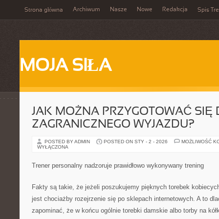
Archiwum
Nasze
Nowe
Redakcja
Strona główna
Spis Tre
MOJA SIŁA
JAK MOŻNA PRZYGOTOWAĆ SIĘ
ZAGRANICZNEGO WYJAZDU?
POSTED BY ADMIN
POSTED ON STY - 2 - 2026
MOŻLIWOŚĆ K
WYŁĄCZONA
Trener personalny nadzoruje prawidłowo wykonywany trening
Fakty są takie, że jeżeli poszukujemy pięknych torebek kobiecyc
jest chociażby rozejrzenie się po sklepach internetowych. A to d
zapominać, że w końcu ogólnie torebki damskie albo torby na kółk