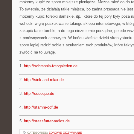
możemy kupić za sporo mniejsze pieniądze. Można mieć co do t
To świetnie, że działają takie miejsca, bo żadną przesadą nie jest 
możemy kupić torebki damskie, itp., które do tej pory były poza
wchodzi w grę poszukiwanie takiego sklepu internetowego, w któ
zakupić tanie torebki, a do tego niezmiernie porządne, przede w
z porównywarek cenowych. W końcu właśnie dzięki skorzystani
sporo lepiej radzić sobie z szukaniem tych produktów, które fakty
zwrócić na to uwagę.
1.
http://schrannis-fotogalerien.de
2.
http://sink-and-relax.de
3.
http://squoquo.de
4.
http://stamm-cdf.de
5.
http://stassfurter-radios.de
CATEGORIES:
ZDROWE ODŻYWIANIE